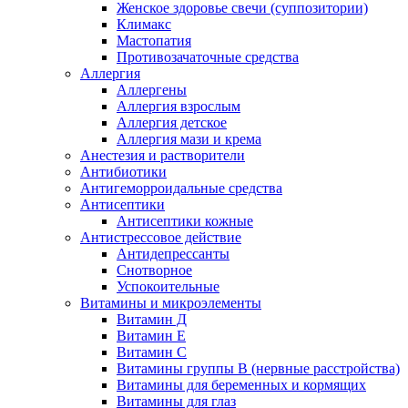
Женское здоровье свечи (суппозитории)
Климакс
Мастопатия
Противозачаточные средства
Аллергия
Аллергены
Аллергия взрослым
Аллергия детское
Аллергия мази и крема
Анестезия и растворители
Антибиотики
Антигеморроидальные средства
Антисептики
Антисептики кожные
Антистрессовое действие
Антидепрессанты
Снотворное
Успокоительные
Витамины и микроэлементы
Витамин Д
Витамин Е
Витамин С
Витамины группы В (нервные расстройства)
Витамины для беременных и кормящих
Витамины для глаз