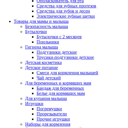
Ополаскиватель для рта
Средства для зубных протезов
Средства для зубов и десен
Электрические зубные щетки
Товары для мамы и малыша
Безопасность малыша
Бутылочки
Бутылочки с 2 месяцев
Поильники
Гигиена малыша
Подгузники детские
Трусики-подгузники детские
Детская косметика
Детское питание
Смеси для кормления малышей
Чай детский
Для беременных и кормящих мам
Бандаж для беременных
Белье для кормящих мам
Для купания малыша
Игрушки
Погремушки
Прорезыватели
Прочие игрушки
Наборы для кормления