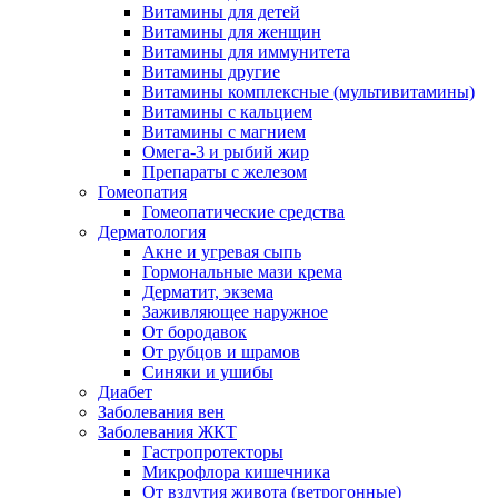
Витамины для детей
Витамины для женщин
Витамины для иммунитета
Витамины другие
Витамины комплексные (мультивитамины)
Витамины с кальцием
Витамины с магнием
Омега-3 и рыбий жир
Препараты с железом
Гомеопатия
Гомеопатические средства
Дерматология
Акне и угревая сыпь
Гормональные мази крема
Дерматит, экзема
Заживляющее наружное
От бородавок
От рубцов и шрамов
Синяки и ушибы
Диабет
Заболевания вен
Заболевания ЖКТ
Гастропротекторы
Микрофлора кишечника
От вздутия живота (ветрогонные)