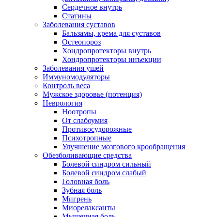
Сердечное внутрь
Статины
Заболевания суставов
Бальзамы, крема для суставов
Остеопороз
Хондропротекторы внутрь
Хондропротекторы инъекции
Заболевания ушей
Иммуномодуляторы
Контроль веса
Мужское здоровье (потенция)
Неврология
Ноотропы
От слабоумия
Противосудорожные
Психотропные
Улучшение мозгового крообращения
Обезболивающие средства
Болевой синдром сильный
Болевой синдром слабый
Головная боль
Зубная боль
Мигрень
Миорелаксанты
Мышечная боль