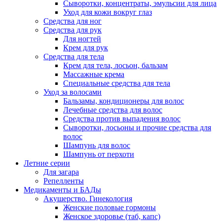
Сыворотки, концентраты, эмульсии для лица
Уход для кожи вокруг глаз
Средства для ног
Средства для рук
Для ногтей
Крем для рук
Средства для тела
Крем для тела, лосьон, бальзам
Массажные крема
Специальные средства для тела
Уход за волосами
Бальзамы, кондиционеры для волос
Лечебные средства для волос
Средства против выпадения волос
Сыворотки, лосьоны и прочие средства для
волос
Шампунь для волос
Шампунь от перхоти
Летние серии
Для загара
Репелленты
Медикаменты и БАДы
Акушерство. Гинекология
Женские половые гормоны
Женское здоровье (таб, капс)