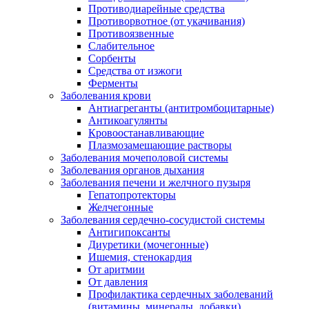
Противодиарейные средства
Противорвотное (от укачивания)
Противоязвенные
Слабительное
Сорбенты
Средства от изжоги
Ферменты
Заболевания крови
Антиагреганты (антитромбоцитарные)
Антикоагулянты
Кровоостанавливающие
Плазмозамещающие растворы
Заболевания мочеполовой системы
Заболевания органов дыхания
Заболевания печени и желчного пузыря
Гепатопротекторы
Желчегонные
Заболевания сердечно-сосудистой системы
Антигипоксанты
Диуретики (мочегонные)
Ишемия, стенокардия
От аритмии
От давления
Профилактика сердечных заболеваний
(витамины, минералы, добавки)