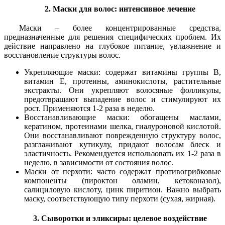
2. Маски для волос: интенсивное лечение
Маски – более концентрированные средства,
предназначенные для решения специфических проблем. Их
действие направлено на глубокое питание, увлажнение и
восстановление структуры волос.
Укрепляющие маски: содержат витамины группы B,
витамин E, протеины, аминокислоты, растительные
экстракты. Они укрепляют волосяные фолликулы,
предотвращают выпадение волос и стимулируют их
рост. Применяются 1-2 раза в неделю.
Восстанавливающие маски: обогащены маслами,
кератином, протеинами шелка, гиалуроновой кислотой.
Они восстанавливают поврежденную структуру волос,
разглаживают кутикулу, придают волосам блеск и
эластичность. Рекомендуется использовать их 1-2 раза в
неделю, в зависимости от состояния волос.
Маски от перхоти: часто содержат противогрибковые
компоненты (пироктон оламин, кетоконазол),
салициловую кислоту, цинк пиритион. Важно выбрать
маску, соответствующую типу перхоти (сухая, жирная).
3. Сыворотки и эликсиры: целевое воздействие