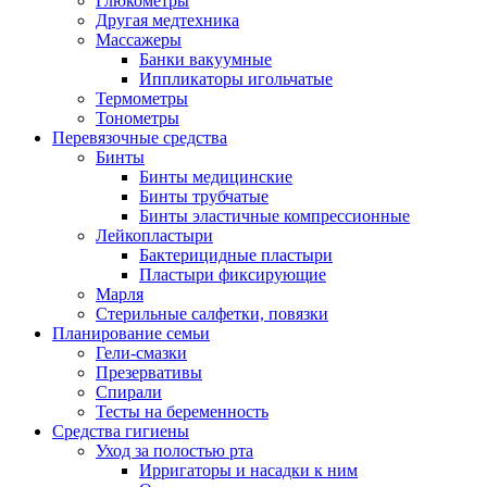
Глюкометры
Другая медтехника
Массажеры
Банки вакуумные
Иппликаторы игольчатые
Термометры
Тонометры
Перевязочные средства
Бинты
Бинты медицинские
Бинты трубчатые
Бинты эластичные компрессионные
Лейкопластыри
Бактерицидные пластыри
Пластыри фиксирующие
Марля
Стерильные салфетки, повязки
Планирование семьи
Гели-смазки
Презервативы
Спирали
Тесты на беременность
Средства гигиены
Уход за полостью рта
Ирригаторы и насадки к ним