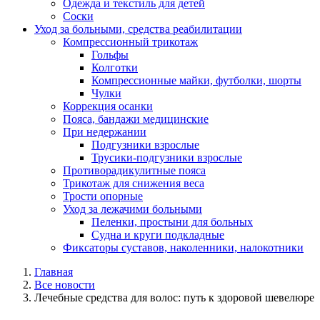
Одежда и текстиль для детей
Соски
Уход за больными, средства реабилитации
Компрессионный трикотаж
Гольфы
Колготки
Компрессионные майки, футболки, шорты
Чулки
Коррекция осанки
Пояса, бандажи медицинские
При недержании
Подгузники взрослые
Трусики-подгузники взрослые
Противорадикулитные пояса
Трикотаж для снижения веса
Трости опорные
Уход за лежачими больными
Пеленки, простыни для больных
Судна и круги подкладные
Фиксаторы суставов, наколенники, налокотники
Главная
Все новости
Лечебные средства для волос: путь к здоровой шевелюре