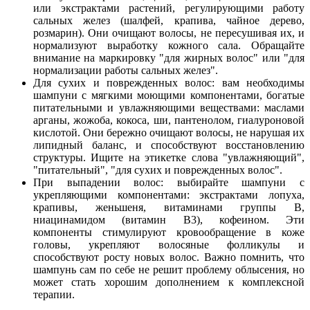
или экстрактами растений, регулирующими работу
сальных желез (шалфей, крапива, чайное дерево,
розмарин). Они очищают волосы, не пересушивая их, и
нормализуют выработку кожного сала. Обращайте
внимание на маркировку "для жирных волос" или "для
нормализации работы сальных желез".
Для сухих и поврежденных волос: вам необходимы
шампуни с мягкими моющими компонентами, богатые
питательными и увлажняющими веществами: маслами
арганы, жожоба, кокоса, ши, пантенолом, гиалуроновой
кислотой. Они бережно очищают волосы, не нарушая их
липидный баланс, и способствуют восстановлению
структуры. Ищите на этикетке слова "увлажняющий",
"питательный", "для сухих и поврежденных волос".
При выпадении волос: выбирайте шампуни с
укрепляющими компонентами: экстрактами лопуха,
крапивы, женьшеня, витаминами группы B,
ниацинамидом (витамин B3), кофеином. Эти
компоненты стимулируют кровообращение в коже
головы, укрепляют волосяные фолликулы и
способствуют росту новых волос. Важно помнить, что
шампунь сам по себе не решит проблему облысения, но
может стать хорошим дополнением к комплексной
терапии.