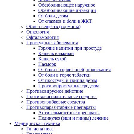
Обезболивающее наружное
Обезболивающие инъекции
От боли детям
От спазмов и боли в ЖКТ
Обмен веществ (гормоны)
Онкология
Офтальмология
Простудные заболевания
Горячие напитки при простуде
Кашель влажный
Кашель сухой
Насморк
От боли в горле спрей, полоскания
От боли в горле таблетки
От простуды и гриппа детям
Противопростудные средства
Противовирусное действие
Противовоспалительные средства
Противогрибковые средства
Противопаразитарные препараты
Антигельминтные препараты
Педикулез (вши и гниды) лечение
Медицинская техника
Гигиена носа