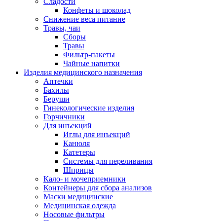
Сладости
Конфеты и шоколад
Снижение веса питание
Травы, чаи
Сборы
Травы
Фильтр-пакеты
Чайные напитки
Изделия медицинского назначения
Аптечки
Бахилы
Беруши
Гинекологические изделия
Горчичники
Для инъекций
Иглы для инъекций
Канюля
Катетеры
Системы для переливания
Шприцы
Кало- и мочеприемники
Контейнеры для сбора анализов
Маски медицинские
Медицинская одежда
Носовые фильтры