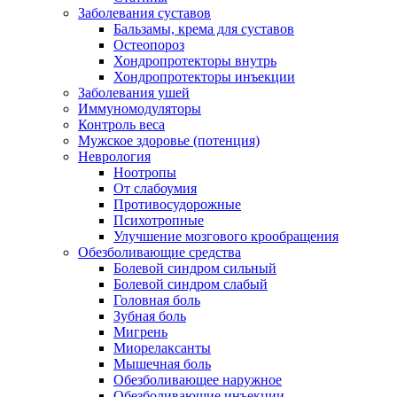
Заболевания суставов
Бальзамы, крема для суставов
Остеопороз
Хондропротекторы внутрь
Хондропротекторы инъекции
Заболевания ушей
Иммуномодуляторы
Контроль веса
Мужское здоровье (потенция)
Неврология
Ноотропы
От слабоумия
Противосудорожные
Психотропные
Улучшение мозгового крообращения
Обезболивающие средства
Болевой синдром сильный
Болевой синдром слабый
Головная боль
Зубная боль
Мигрень
Миорелаксанты
Мышечная боль
Обезболивающее наружное
Обезболивающие инъекции