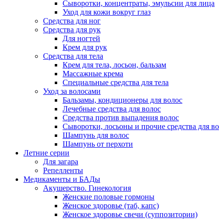
Сыворотки, концентраты, эмульсии для лица
Уход для кожи вокруг глаз
Средства для ног
Средства для рук
Для ногтей
Крем для рук
Средства для тела
Крем для тела, лосьон, бальзам
Массажные крема
Специальные средства для тела
Уход за волосами
Бальзамы, кондиционеры для волос
Лечебные средства для волос
Средства против выпадения волос
Сыворотки, лосьоны и прочие средства для в
Шампунь для волос
Шампунь от перхоти
Летние серии
Для загара
Репелленты
Медикаменты и БАДы
Акушерство. Гинекология
Женские половые гормоны
Женское здоровье (таб, капс)
Женское здоровье свечи (суппозитории)