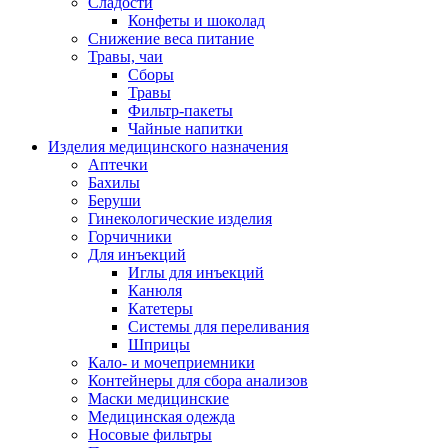
Сладости
Конфеты и шоколад
Снижение веса питание
Травы, чаи
Сборы
Травы
Фильтр-пакеты
Чайные напитки
Изделия медицинского назначения
Аптечки
Бахилы
Беруши
Гинекологические изделия
Горчичники
Для инъекций
Иглы для инъекций
Канюля
Катетеры
Системы для переливания
Шприцы
Кало- и мочеприемники
Контейнеры для сбора анализов
Маски медицинские
Медицинская одежда
Носовые фильтры