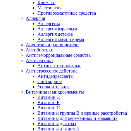
Климакс
Мастопатия
Противозачаточные средства
Аллергия
Аллергены
Аллергия взрослым
Аллергия детское
Аллергия мази и крема
Анестезия и растворители
Антибиотики
Антигеморроидальные средства
Антисептики
Антисептики кожные
Антистрессовое действие
Антидепрессанты
Снотворное
Успокоительные
Витамины и микроэлементы
Витамин Д
Витамин Е
Витамин С
Витамины группы В (нервные расстройства)
Витамины для беременных и кормящих
Витамины для глаз
Витамины для детей