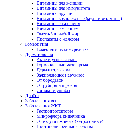
Витамины для женщин
Витамины для иммунитета
Витамины другие
Витамины комплексные (мультивитамины)
Витамины с кальцием
Витамины с магнием
Омега-3 и рыбий жир
Препараты с железом
Гомеопатия
Гомеопатические средства
Дерматология
Акне и угревая сыпь
Гормональные мази крема
Дерматит, экзема
Заживляющее наружное
От бородавок
От рубцов и шрамов
Синяки и ушибы
Диабет
Заболевания вен
Заболевания ЖКТ
Гастропротекторы
Микрофлора кишечника
От вздутия живота (ветрогонные)
Противодиарейные средства