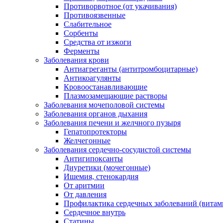
Противорвотное (от укачивания)
Противоязвенные
Слабительное
Сорбенты
Средства от изжоги
Ферменты
Заболевания крови
Антиагреганты (антитромбоцитарные)
Антикоагулянты
Кровоостанавливающие
Плазмозамещающие растворы
Заболевания мочеполовой системы
Заболевания органов дыхания
Заболевания печени и желчного пузыря
Гепатопротекторы
Желчегонные
Заболевания сердечно-сосудистой системы
Антигипоксанты
Диуретики (мочегонные)
Ишемия, стенокардия
От аритмии
От давления
Профилактика сердечных заболеваний (витам
Сердечное внутрь
Статины