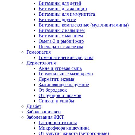
Витамины для детей
Витамины для женщин
Витамины для иммунитета
Витамины другие
Витамины комплексные (мультивитамины)
Витамины с кальцием
Витамины с магнием
Омега-3 и рыбий жир
Препараты с железом
Гомеопатия
Гомеопатические средства
Дерматология
Акне и угревая сыпь
Гормональные мази крема
Дерматит, экзема
Заживляющее наружное
От бородавок
От рубцов и шрамов
Синяки и ушибы
Диабет
Заболевания вен
Заболевания ЖКТ
Гастропротекторы
Микрофлора кишечника
От вздутия живота (ветрогонные)