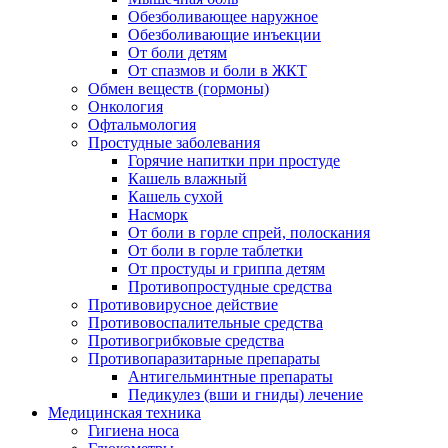
Обезболивающее наружное
Обезболивающие инъекции
От боли детям
От спазмов и боли в ЖКТ
Обмен веществ (гормоны)
Онкология
Офтальмология
Простудные заболевания
Горячие напитки при простуде
Кашель влажный
Кашель сухой
Насморк
От боли в горле спрей, полоскания
От боли в горле таблетки
От простуды и гриппа детям
Противопростудные средства
Противовирусное действие
Противовоспалительные средства
Противогрибковые средства
Противопаразитарные препараты
Антигельминтные препараты
Педикулез (вши и гниды) лечение
Медицинская техника
Гигиена носа