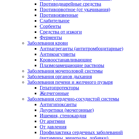
Противодиарейные средства
Противорвотное (от укачивания)
Противоязвенные
Слабительное
Сорбенты
Средства от изжоги
Ферменты
Заболевания крови
Антиагреганты (антитромбоцитарные)
Антикоагулянты
Кровоостанавливающие
Плазмозамещающие растворы
Заболевания мочеполовой системы
Заболевания органов дыхания
Заболевания печени и желчного пузыря
Гепатопротекторы
Желчегонные
Заболевания сердечно-сосудистой системы
Антигипоксанты
Диуретики (мочегонные)
Ишемия, стенокардия
От аритмии
От давления
Профилактика сердечных заболеваний
(витамины, минералы, добавки)