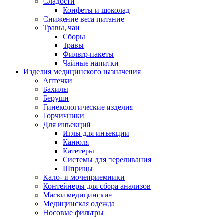
Сладости
Конфеты и шоколад
Снижение веса питание
Травы, чаи
Сборы
Травы
Фильтр-пакеты
Чайные напитки
Изделия медицинского назначения
Аптечки
Бахилы
Беруши
Гинекологические изделия
Горчичники
Для инъекций
Иглы для инъекций
Канюля
Катетеры
Системы для переливания
Шприцы
Кало- и мочеприемники
Контейнеры для сбора анализов
Маски медицинские
Медицинская одежда
Носовые фильтры