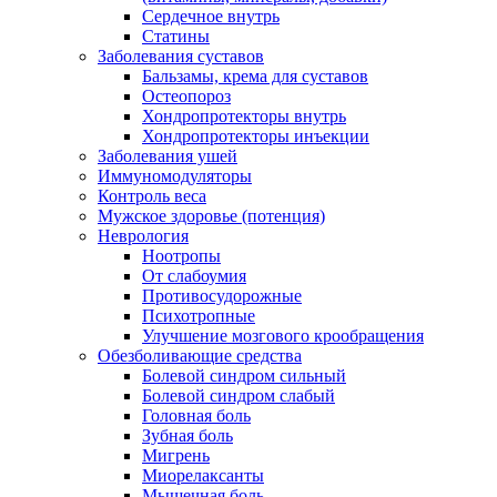
Сердечное внутрь
Статины
Заболевания суставов
Бальзамы, крема для суставов
Остеопороз
Хондропротекторы внутрь
Хондропротекторы инъекции
Заболевания ушей
Иммуномодуляторы
Контроль веса
Мужское здоровье (потенция)
Неврология
Ноотропы
От слабоумия
Противосудорожные
Психотропные
Улучшение мозгового крообращения
Обезболивающие средства
Болевой синдром сильный
Болевой синдром слабый
Головная боль
Зубная боль
Мигрень
Миорелаксанты
Мышечная боль