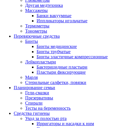
Глюкометры
Другая медтехника
Массажеры
Банки вакуумные
Иппликаторы игольчатые
Термометры
Тонометры
Перевязочные средства
Бинты
Бинты медицинские
Бинты трубчатые
Бинты эластичные компрессионные
Лейкопластыри
Бактерицидные пластыри
Пластыри фиксирующие
Марля
Стерильные салфетки, повязки
Планирование семьи
Гели-смазки
Презервативы
Спирали
Тесты на беременность
Средства гигиены
Уход за полостью рта
Ирригаторы и насадки к ним