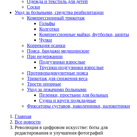
Одежда и текстиль для детей
Соски
Уход за больными, средства реабилитации
Компрессионный трикотаж
Гольфы
Колготки
Компрессионные майки, футболки, шорты
Чулки
Коррекция осанки
Пояса, бандажи медицинские
При недержании
Подгузники взрослые
Трусики-подгузники взрослые
Противорадикулитные пояса
Трикотаж для снижения веса
Трости опорные
Уход за лежачими больными
Пеленки, простыни для больных
Судна и круги подкладные
Фиксаторы суставов, наколенники, налокотники
Главная
Все новости
Революция в цифровом искусстве: боты для
редактирования и улучшения фотографий