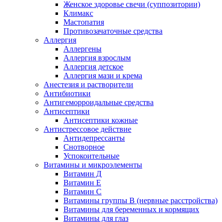
Женское здоровье свечи (суппозитории)
Климакс
Мастопатия
Противозачаточные средства
Аллергия
Аллергены
Аллергия взрослым
Аллергия детское
Аллергия мази и крема
Анестезия и растворители
Антибиотики
Антигеморроидальные средства
Антисептики
Антисептики кожные
Антистрессовое действие
Антидепрессанты
Снотворное
Успокоительные
Витамины и микроэлементы
Витамин Д
Витамин Е
Витамин С
Витамины группы В (нервные расстройства)
Витамины для беременных и кормящих
Витамины для глаз