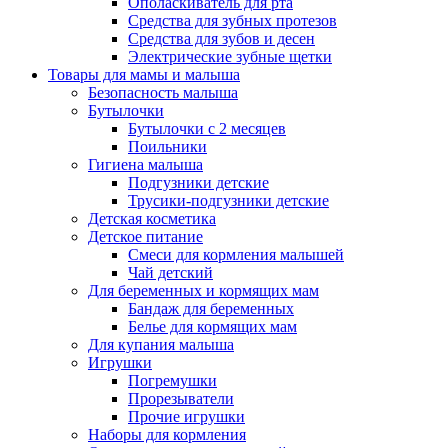
Ополаскиватель для рта
Средства для зубных протезов
Средства для зубов и десен
Электрические зубные щетки
Товары для мамы и малыша
Безопасность малыша
Бутылочки
Бутылочки с 2 месяцев
Поильники
Гигиена малыша
Подгузники детские
Трусики-подгузники детские
Детская косметика
Детское питание
Смеси для кормления малышей
Чай детский
Для беременных и кормящих мам
Бандаж для беременных
Белье для кормящих мам
Для купания малыша
Игрушки
Погремушки
Прорезыватели
Прочие игрушки
Наборы для кормления