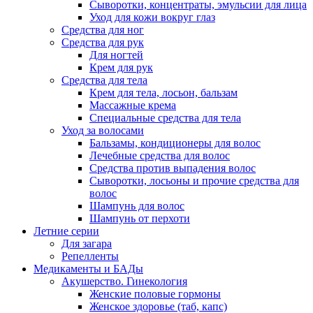
Сыворотки, концентраты, эмульсии для лица
Уход для кожи вокруг глаз
Средства для ног
Средства для рук
Для ногтей
Крем для рук
Средства для тела
Крем для тела, лосьон, бальзам
Массажные крема
Специальные средства для тела
Уход за волосами
Бальзамы, кондиционеры для волос
Лечебные средства для волос
Средства против выпадения волос
Сыворотки, лосьоны и прочие средства для
волос
Шампунь для волос
Шампунь от перхоти
Летние серии
Для загара
Репелленты
Медикаменты и БАДы
Акушерство. Гинекология
Женские половые гормоны
Женское здоровье (таб, капс)