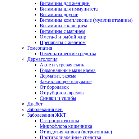
Витамины для женщин
Витамины для иммунитета
Витамины другие
Витамины комплексные (мультивитамины)
Витамины с кальцием
Витамины с магнием
Омега-3 и рыбий жир
Препараты с железом
Гомеопатия
Гомеопатические средства
Дерматология
Акне и угревая сыпь
Гормональные мази крема
Дерматит, экзема
Заживляющее наружное
От бородавок
От рубцов и шрамов
Синяки и ушибы
Диабет
Заболевания вен
Заболевания ЖКТ
Гастропротекторы
Микрофлора кишечника
От вздутия живота (ветрогонные)
Противодиарейные средства