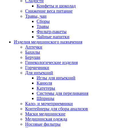
Сладости
Конфеты и шоколад
Снижение веса питание
Травы, чаи
Сборы
Травы
Фильтр-пакеты
Чайные напитки
Изделия медицинского назначения
Аптечки
Бахилы
Беруши
Гинекологические изделия
Горчичники
Для инъекций
Иглы для инъекций
Канюля
Катетеры
Системы для переливания
Шприцы
Кало- и мочеприемники
Контейнеры для сбора анализов
Маски медицинские
Медицинская одежда
Носовые фильтры