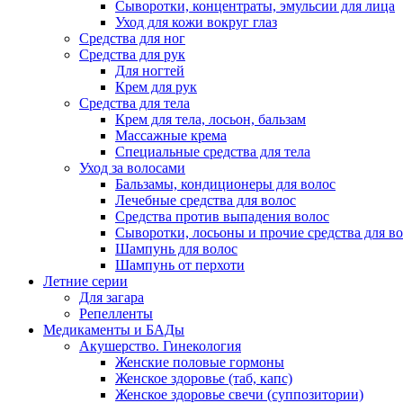
Сыворотки, концентраты, эмульсии для лица
Уход для кожи вокруг глаз
Средства для ног
Средства для рук
Для ногтей
Крем для рук
Средства для тела
Крем для тела, лосьон, бальзам
Массажные крема
Специальные средства для тела
Уход за волосами
Бальзамы, кондиционеры для волос
Лечебные средства для волос
Средства против выпадения волос
Сыворотки, лосьоны и прочие средства для в
Шампунь для волос
Шампунь от перхоти
Летние серии
Для загара
Репелленты
Медикаменты и БАДы
Акушерство. Гинекология
Женские половые гормоны
Женское здоровье (таб, капс)
Женское здоровье свечи (суппозитории)