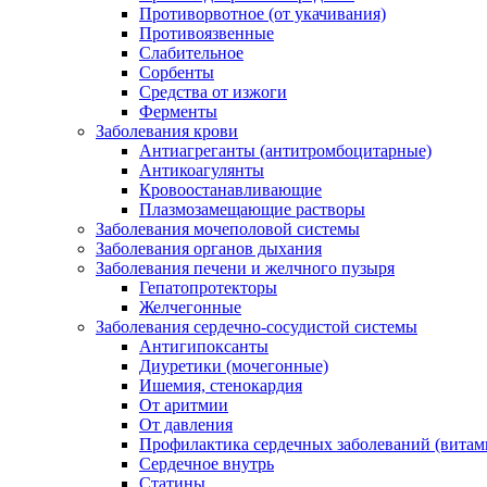
Противорвотное (от укачивания)
Противоязвенные
Слабительное
Сорбенты
Средства от изжоги
Ферменты
Заболевания крови
Антиагреганты (антитромбоцитарные)
Антикоагулянты
Кровоостанавливающие
Плазмозамещающие растворы
Заболевания мочеполовой системы
Заболевания органов дыхания
Заболевания печени и желчного пузыря
Гепатопротекторы
Желчегонные
Заболевания сердечно-сосудистой системы
Антигипоксанты
Диуретики (мочегонные)
Ишемия, стенокардия
От аритмии
От давления
Профилактика сердечных заболеваний (витам
Сердечное внутрь
Статины