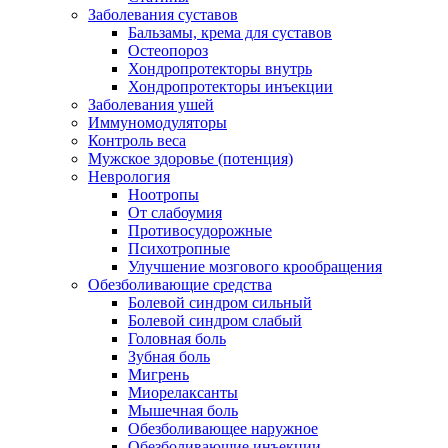
Заболевания суставов
Бальзамы, крема для суставов
Остеопороз
Хондропротекторы внутрь
Хондропротекторы инъекции
Заболевания ушей
Иммуномодуляторы
Контроль веса
Мужское здоровье (потенция)
Неврология
Ноотропы
От слабоумия
Противосудорожные
Психотропные
Улучшение мозгового крообращения
Обезболивающие средства
Болевой синдром сильный
Болевой синдром слабый
Головная боль
Зубная боль
Мигрень
Миорелаксанты
Мышечная боль
Обезболивающее наружное
Обезболивающие инъекции