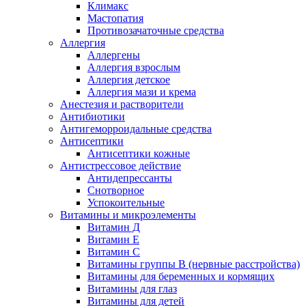
Климакс
Мастопатия
Противозачаточные средства
Аллергия
Аллергены
Аллергия взрослым
Аллергия детское
Аллергия мази и крема
Анестезия и растворители
Антибиотики
Антигеморроидальные средства
Антисептики
Антисептики кожные
Антистрессовое действие
Антидепрессанты
Снотворное
Успокоительные
Витамины и микроэлементы
Витамин Д
Витамин Е
Витамин С
Витамины группы В (нервные расстройства)
Витамины для беременных и кормящих
Витамины для глаз
Витамины для детей