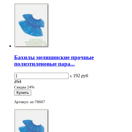
Бахилы медицинские прочные
полиэтиленовые пара...
192
руб
x
253
Скидка 24%
Артикул: az-78667