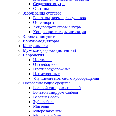
Сердечное внутрь
Статины
Заболевания суставов
Бальзамы, крема для суставов
Остеопороз
Хондропротекторы внутрь
Хондропротекторы инъекции
Заболевания ушей
Иммуномодуляторы
Контроль веса
Мужское здоровье (потенция)
Неврология
Ноотропы
От слабоумия
Противосудорожные
Психотропные
Улучшение мозгового крообращения
Обезболивающие средства
Болевой синдром сильный
Болевой синдром слабый
Головная боль
Зубная боль
Мигрень
Миорелаксанты
Мышечная боль