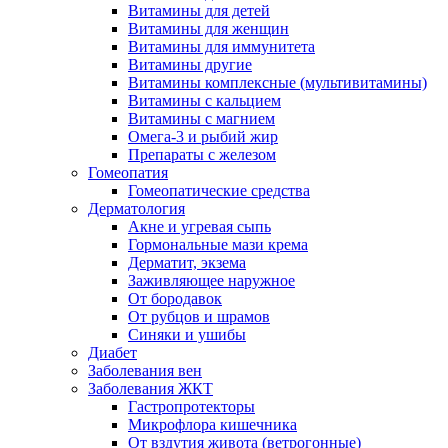
Витамины для детей
Витамины для женщин
Витамины для иммунитета
Витамины другие
Витамины комплексные (мультивитамины)
Витамины с кальцием
Витамины с магнием
Омега-3 и рыбий жир
Препараты с железом
Гомеопатия
Гомеопатические средства
Дерматология
Акне и угревая сыпь
Гормональные мази крема
Дерматит, экзема
Заживляющее наружное
От бородавок
От рубцов и шрамов
Синяки и ушибы
Диабет
Заболевания вен
Заболевания ЖКТ
Гастропротекторы
Микрофлора кишечника
От вздутия живота (ветрогонные)