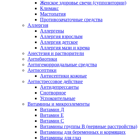
Женское здоровье свечи (суппозитории)
Климакс
Мастопатия
Противозачаточные средства
Аллергия
Аллергены
Аллергия взрослым
Аллергия детское
Аллергия мази и крема
Анестезия и растворители
Антибиотики
Антигеморроидальные средства
Антисептики
Антисептики кожные
Антистрессовое действие
Антидепрессанты
Снотворное
Успокоительные
Витамины и микроэлементы
Витамин Д
Витамин Е
Витамин С
Витамины группы В (нервные расстройства)
Витамины для беременных и кормящих
Витамины для глаз