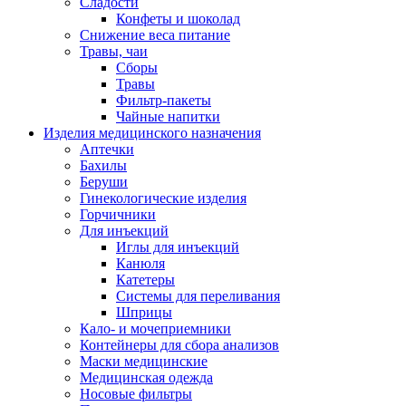
Сладости
Конфеты и шоколад
Снижение веса питание
Травы, чаи
Сборы
Травы
Фильтр-пакеты
Чайные напитки
Изделия медицинского назначения
Аптечки
Бахилы
Беруши
Гинекологические изделия
Горчичники
Для инъекций
Иглы для инъекций
Канюля
Катетеры
Системы для переливания
Шприцы
Кало- и мочеприемники
Контейнеры для сбора анализов
Маски медицинские
Медицинская одежда
Носовые фильтры