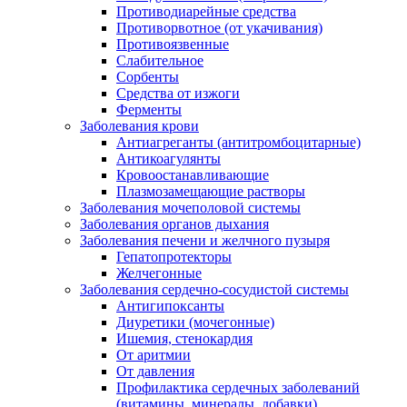
Противодиарейные средства
Противорвотное (от укачивания)
Противоязвенные
Слабительное
Сорбенты
Средства от изжоги
Ферменты
Заболевания крови
Антиагреганты (антитромбоцитарные)
Антикоагулянты
Кровоостанавливающие
Плазмозамещающие растворы
Заболевания мочеполовой системы
Заболевания органов дыхания
Заболевания печени и желчного пузыря
Гепатопротекторы
Желчегонные
Заболевания сердечно-сосудистой системы
Антигипоксанты
Диуретики (мочегонные)
Ишемия, стенокардия
От аритмии
От давления
Профилактика сердечных заболеваний
(витамины, минералы, добавки)