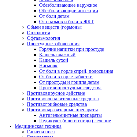
Обезболивающее наружное
Обезболивающие инъекции
От боли детям
От спазмов и боли в ЖКТ
Обмен веществ (гормоны)
Онкология
Офтальмология
Простудные заболевания
Горячие напитки при простуде
Кашель влажный
Кашель сухой
Насморк
От боли в горле спрей, полоскания
От боли в горле таблетки
От простуды и гриппа детям
Противопростудные средства
Противовирусное действие
Противовоспалительные средства
Противогрибковые средства
Противопаразитарные препараты
Антигельминтные препараты
Педикулез (вши и гниды) лечение
Медицинская техника
Гигиена носа