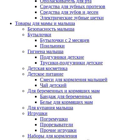
Ополаскиватель для рта
Средства для зубных протезов
Средства для зубов и десен
Электрические зубные щетки
Товары для мамы и малыша
Безопасность малыша
Бутылочки
Бутылочки с 2 месяцев
Поильники
Гигиена малыша
Подгузники детские
Трусики-подгузники детские
Детская косметика
Детское питание
Смеси для кормления малышей
Чай детский
Для беременных и кормящих мам
Бандаж для беременных
Белье для кормящих мам
Для купания малыша
Игрушки
Погремушки
Прорезыватели
Прочие игрушки
Наборы для кормления