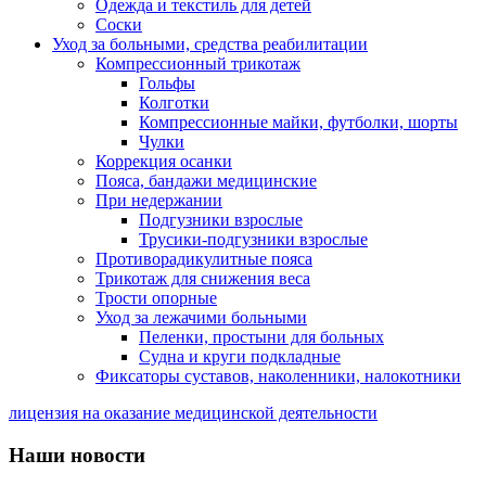
Одежда и текстиль для детей
Соски
Уход за больными, средства реабилитации
Компрессионный трикотаж
Гольфы
Колготки
Компрессионные майки, футболки, шорты
Чулки
Коррекция осанки
Пояса, бандажи медицинские
При недержании
Подгузники взрослые
Трусики-подгузники взрослые
Противорадикулитные пояса
Трикотаж для снижения веса
Трости опорные
Уход за лежачими больными
Пеленки, простыни для больных
Судна и круги подкладные
Фиксаторы суставов, наколенники, налокотники
лицензия на оказание медицинской деятельности
Наши новости