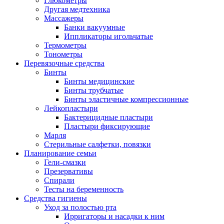
Глюкометры
Другая медтехника
Массажеры
Банки вакуумные
Иппликаторы игольчатые
Термометры
Тонометры
Перевязочные средства
Бинты
Бинты медицинские
Бинты трубчатые
Бинты эластичные компрессионные
Лейкопластыри
Бактерицидные пластыри
Пластыри фиксирующие
Марля
Стерильные салфетки, повязки
Планирование семьи
Гели-смазки
Презервативы
Спирали
Тесты на беременность
Средства гигиены
Уход за полостью рта
Ирригаторы и насадки к ним