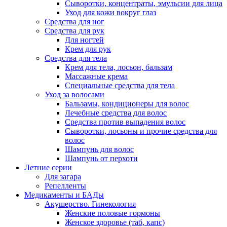
Сыворотки, концентраты, эмульсии для лица
Уход для кожи вокруг глаз
Средства для ног
Средства для рук
Для ногтей
Крем для рук
Средства для тела
Крем для тела, лосьон, бальзам
Массажные крема
Специальные средства для тела
Уход за волосами
Бальзамы, кондиционеры для волос
Лечебные средства для волос
Средства против выпадения волос
Сыворотки, лосьоны и прочие средства для
волос
Шампунь для волос
Шампунь от перхоти
Летние серии
Для загара
Репелленты
Медикаменты и БАДы
Акушерство. Гинекология
Женские половые гормоны
Женское здоровье (таб, капс)