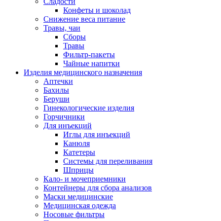
Сладости
Конфеты и шоколад
Снижение веса питание
Травы, чаи
Сборы
Травы
Фильтр-пакеты
Чайные напитки
Изделия медицинского назначения
Аптечки
Бахилы
Беруши
Гинекологические изделия
Горчичники
Для инъекций
Иглы для инъекций
Канюля
Катетеры
Системы для переливания
Шприцы
Кало- и мочеприемники
Контейнеры для сбора анализов
Маски медицинские
Медицинская одежда
Носовые фильтры