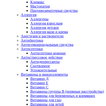
Климакс
Мастопатия
Противозачаточные средства
Аллергия
Аллергены
Аллергия взрослым
Аллергия детское
Аллергия мази и крема
Анестезия и растворители
Антибиотики
Антигеморроидальные средства
Антисептики
Антисептики кожные
Антистрессовое действие
Антидепрессанты
Снотворное
Успокоительные
Витамины и микроэлементы
Витамин Д
Витамин Е
Витамин С
Витамины группы В (нервные расстройства)
Витамины для беременных и кормящих
Витамины для глаз
Витамины для детей