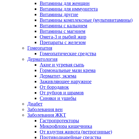
Витамины для женщин
Витамины для иммунитета
Витамины другие
Витамины комплексные (мультивитамины)
Витамины с кальцием
Витамины с магнием
Омега-3 и рыбий жир
Препараты с железом
Гомеопатия
Гомеопатические средства
Дерматология
Акне и угревая сыпь
Гормональные мази крема
Дерматит, экзема
Заживляющее наружное
От бородавок
От рубцов и шрамов
Синяки и ушибы
Диабет
Заболевания вен
Заболевания ЖКТ
Гастропротекторы
Микрофлора кишечника
От вздутия живота (ветрогонные)
Противодиарейные средства