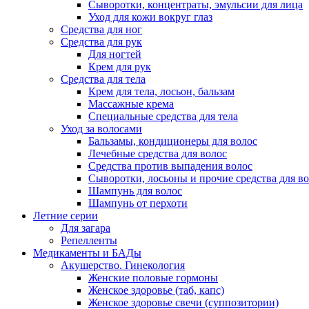
Сыворотки, концентраты, эмульсии для лица
Уход для кожи вокруг глаз
Средства для ног
Средства для рук
Для ногтей
Крем для рук
Средства для тела
Крем для тела, лосьон, бальзам
Массажные крема
Специальные средства для тела
Уход за волосами
Бальзамы, кондиционеры для волос
Лечебные средства для волос
Средства против выпадения волос
Сыворотки, лосьоны и прочие средства для в
Шампунь для волос
Шампунь от перхоти
Летние серии
Для загара
Репелленты
Медикаменты и БАДы
Акушерство. Гинекология
Женские половые гормоны
Женское здоровье (таб, капс)
Женское здоровье свечи (суппозитории)