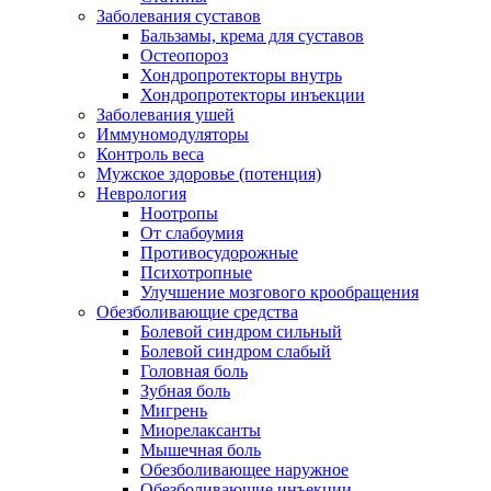
Заболевания суставов
Бальзамы, крема для суставов
Остеопороз
Хондропротекторы внутрь
Хондропротекторы инъекции
Заболевания ушей
Иммуномодуляторы
Контроль веса
Мужское здоровье (потенция)
Неврология
Ноотропы
От слабоумия
Противосудорожные
Психотропные
Улучшение мозгового крообращения
Обезболивающие средства
Болевой синдром сильный
Болевой синдром слабый
Головная боль
Зубная боль
Мигрень
Миорелаксанты
Мышечная боль
Обезболивающее наружное
Обезболивающие инъекции