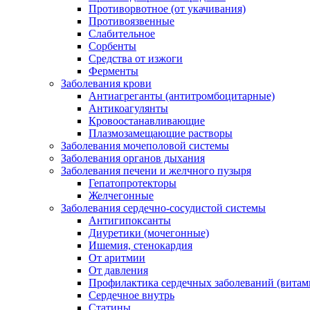
Противорвотное (от укачивания)
Противоязвенные
Слабительное
Сорбенты
Средства от изжоги
Ферменты
Заболевания крови
Антиагреганты (антитромбоцитарные)
Антикоагулянты
Кровоостанавливающие
Плазмозамещающие растворы
Заболевания мочеполовой системы
Заболевания органов дыхания
Заболевания печени и желчного пузыря
Гепатопротекторы
Желчегонные
Заболевания сердечно-сосудистой системы
Антигипоксанты
Диуретики (мочегонные)
Ишемия, стенокардия
От аритмии
От давления
Профилактика сердечных заболеваний (витам
Сердечное внутрь
Статины