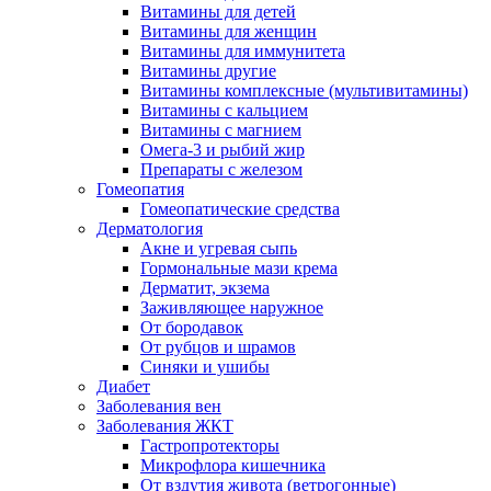
Витамины для детей
Витамины для женщин
Витамины для иммунитета
Витамины другие
Витамины комплексные (мультивитамины)
Витамины с кальцием
Витамины с магнием
Омега-3 и рыбий жир
Препараты с железом
Гомеопатия
Гомеопатические средства
Дерматология
Акне и угревая сыпь
Гормональные мази крема
Дерматит, экзема
Заживляющее наружное
От бородавок
От рубцов и шрамов
Синяки и ушибы
Диабет
Заболевания вен
Заболевания ЖКТ
Гастропротекторы
Микрофлора кишечника
От вздутия живота (ветрогонные)