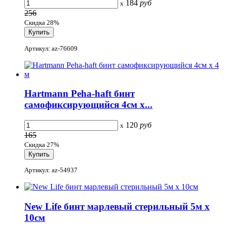
184
руб
x
256
Скидка 28%
Артикул: az-76609
Hartmann Peha-haft бинт
самофиксирующийся 4см х...
120
руб
x
165
Скидка 27%
Артикул: az-54937
New Life бинт марлевый стерильный 5м х
10см