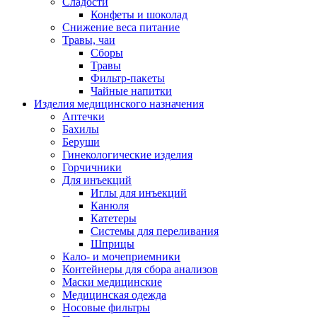
Сладости
Конфеты и шоколад
Снижение веса питание
Травы, чаи
Сборы
Травы
Фильтр-пакеты
Чайные напитки
Изделия медицинского назначения
Аптечки
Бахилы
Беруши
Гинекологические изделия
Горчичники
Для инъекций
Иглы для инъекций
Канюля
Катетеры
Системы для переливания
Шприцы
Кало- и мочеприемники
Контейнеры для сбора анализов
Маски медицинские
Медицинская одежда
Носовые фильтры