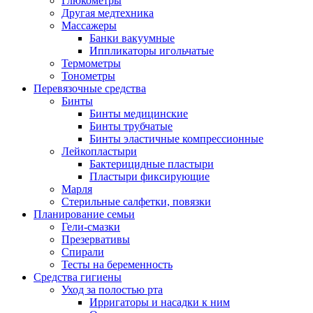
Глюкометры
Другая медтехника
Массажеры
Банки вакуумные
Иппликаторы игольчатые
Термометры
Тонометры
Перевязочные средства
Бинты
Бинты медицинские
Бинты трубчатые
Бинты эластичные компрессионные
Лейкопластыри
Бактерицидные пластыри
Пластыри фиксирующие
Марля
Стерильные салфетки, повязки
Планирование семьи
Гели-смазки
Презервативы
Спирали
Тесты на беременность
Средства гигиены
Уход за полостью рта
Ирригаторы и насадки к ним