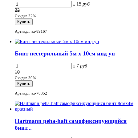
15
руб
x
22
Скидка 32%
Артикул: az-89167
Бинт нестерильный 5м х 10см инд уп
7
руб
x
10
Скидка 30%
Артикул: az-78352
Hartmann peha-haft самофиксирующийся
бинт...