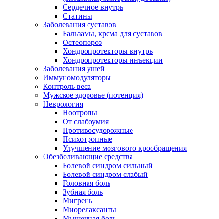
Сердечное внутрь
Статины
Заболевания суставов
Бальзамы, крема для суставов
Остеопороз
Хондропротекторы внутрь
Хондропротекторы инъекции
Заболевания ушей
Иммуномодуляторы
Контроль веса
Мужское здоровье (потенция)
Неврология
Ноотропы
От слабоумия
Противосудорожные
Психотропные
Улучшение мозгового крообращения
Обезболивающие средства
Болевой синдром сильный
Болевой синдром слабый
Головная боль
Зубная боль
Мигрень
Миорелаксанты
Мышечная боль