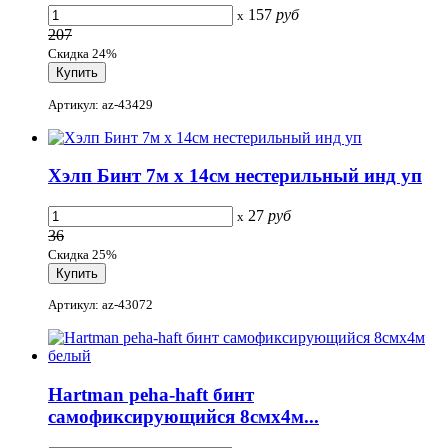
157
руб
x
207
Скидка 24%
Артикул: az-43429
Хэлп Бинт 7м х 14см нестерильный инд уп
27
руб
x
36
Скидка 25%
Артикул: az-43072
Hartman peha-haft бинт
самофиксирующийся 8смх4м...