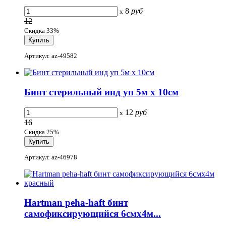
8
руб
x
12
Скидка 33%
Артикул: az-49582
Бинт стерильный инд уп 5м х 10см
12
руб
x
16
Скидка 25%
Артикул: az-46978
Hartman peha-haft бинт
самофиксирующийся 6смх4м...