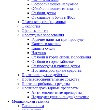
Обезболивающее наружное
Обезболивающие инъекции
От боли детям
От спазмов и боли в ЖКТ
Обмен веществ (гормоны)
Онкология
Офтальмология
Простудные заболевания
Горячие напитки при простуде
Кашель влажный
Кашель сухой
Насморк
От боли в горле спрей, полоскания
От боли в горле таблетки
От простуды и гриппа детям
Противопростудные средства
Противовирусное действие
Противовоспалительные средства
Противогрибковые средства
Противопаразитарные препараты
Антигельминтные препараты
Педикулез (вши и гниды) лечение
Медицинская техника
Гигиена носа