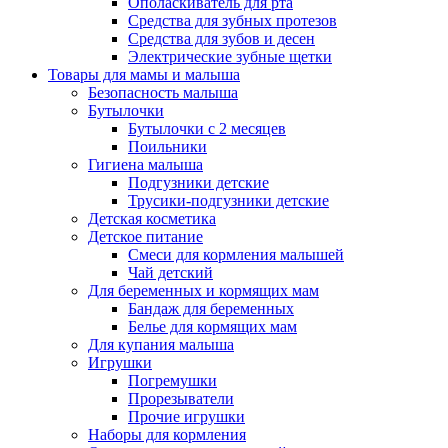
Ополаскиватель для рта
Средства для зубных протезов
Средства для зубов и десен
Электрические зубные щетки
Товары для мамы и малыша
Безопасность малыша
Бутылочки
Бутылочки с 2 месяцев
Поильники
Гигиена малыша
Подгузники детские
Трусики-подгузники детские
Детская косметика
Детское питание
Смеси для кормления малышей
Чай детский
Для беременных и кормящих мам
Бандаж для беременных
Белье для кормящих мам
Для купания малыша
Игрушки
Погремушки
Прорезыватели
Прочие игрушки
Наборы для кормления