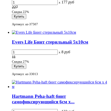
177
руб
x
227
Скидка 22%
Артикул: az-37507
Evers Life Бинт стерильный 5х10см
8
руб
x
11
Скидка 27%
Артикул: az-33013
Hartmann Peha-haft бинт
самофиксирующийся 6см х...