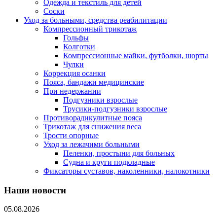
Одежда и текстиль для детей
Соски
Уход за больными, средства реабилитации
Компрессионный трикотаж
Гольфы
Колготки
Компрессионные майки, футболки, шорты
Чулки
Коррекция осанки
Пояса, бандажи медицинские
При недержании
Подгузники взрослые
Трусики-подгузники взрослые
Противорадикулитные пояса
Трикотаж для снижения веса
Трости опорные
Уход за лежачими больными
Пеленки, простыни для больных
Судна и круги подкладные
Фиксаторы суставов, наколенники, налокотники
Наши новости
05.08.2026