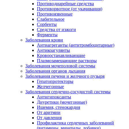
Противодиарейные средства
Противорвотное (от укачивания)
Противоязвенные
Слабительное
Сорбенты
Средства от изжоги
Ферменты
Заболевания крови
Антиагреганты (антитромбоцитарные)
Антикоагулянты
Кровоостанавливающие
Плазмозамещающие растворы
Заболевания мочеполовой системы
Заболевания органов дыхания
Заболевания печени и желчного пузыря
Гепатопротекторы
Желчегонные
Заболевания сердечно-сосудистой системы
Антигипоксанты
Диуретики (мочегонные)
Ишемия, стенокардия
От аритмии
От давления
Профилактика сердечных заболеваний
(витамины, минералы, добавки)