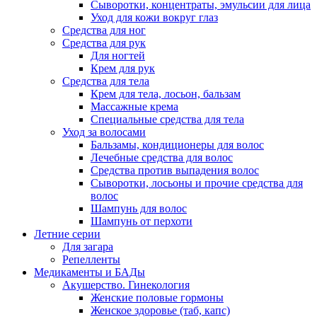
Сыворотки, концентраты, эмульсии для лица
Уход для кожи вокруг глаз
Средства для ног
Средства для рук
Для ногтей
Крем для рук
Средства для тела
Крем для тела, лосьон, бальзам
Массажные крема
Специальные средства для тела
Уход за волосами
Бальзамы, кондиционеры для волос
Лечебные средства для волос
Средства против выпадения волос
Сыворотки, лосьоны и прочие средства для
волос
Шампунь для волос
Шампунь от перхоти
Летние серии
Для загара
Репелленты
Медикаменты и БАДы
Акушерство. Гинекология
Женские половые гормоны
Женское здоровье (таб, капс)