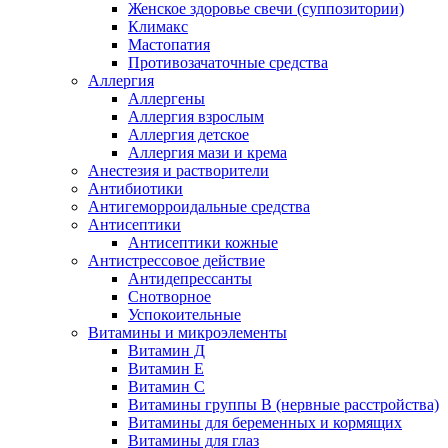
Женское здоровье свечи (суппозитории)
Климакс
Мастопатия
Противозачаточные средства
Аллергия
Аллергены
Аллергия взрослым
Аллергия детское
Аллергия мази и крема
Анестезия и растворители
Антибиотики
Антигеморроидальные средства
Антисептики
Антисептики кожные
Антистрессовое действие
Антидепрессанты
Снотворное
Успокоительные
Витамины и микроэлементы
Витамин Д
Витамин Е
Витамин С
Витамины группы В (нервные расстройства)
Витамины для беременных и кормящих
Витамины для глаз