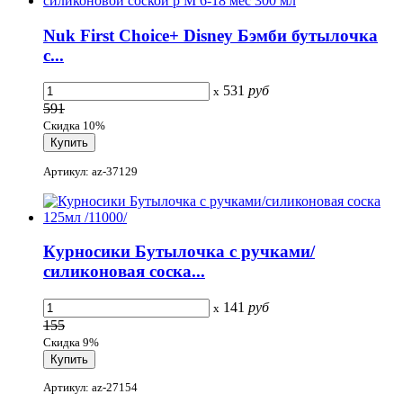
Nuk First Choice+ Disney Бэмби бутылочка
с...
531
руб
x
591
Скидка 10%
Артикул: az-37129
Курносики Бутылочка с ручками/
силиконовая соска...
141
руб
x
155
Скидка 9%
Артикул: az-27154