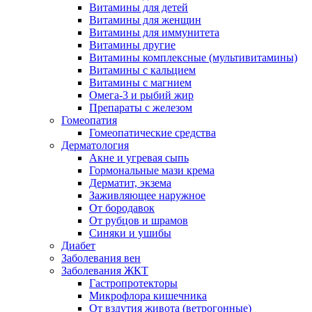
Витамины для детей
Витамины для женщин
Витамины для иммунитета
Витамины другие
Витамины комплексные (мультивитамины)
Витамины с кальцием
Витамины с магнием
Омега-3 и рыбий жир
Препараты с железом
Гомеопатия
Гомеопатические средства
Дерматология
Акне и угревая сыпь
Гормональные мази крема
Дерматит, экзема
Заживляющее наружное
От бородавок
От рубцов и шрамов
Синяки и ушибы
Диабет
Заболевания вен
Заболевания ЖКТ
Гастропротекторы
Микрофлора кишечника
От вздутия живота (ветрогонные)