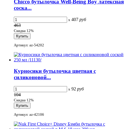
Chicco бутылочка Well-Being Boy латексная
соска...
407
руб
x
463
Скидка 12%
Артикул: az-54202
Курносики бутылочка цветная с
силиконовой...
92
руб
x
104
Скидка 12%
Артикул: az-42106