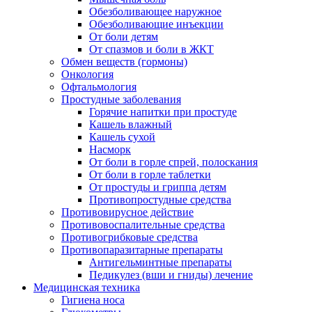
Обезболивающее наружное
Обезболивающие инъекции
От боли детям
От спазмов и боли в ЖКТ
Обмен веществ (гормоны)
Онкология
Офтальмология
Простудные заболевания
Горячие напитки при простуде
Кашель влажный
Кашель сухой
Насморк
От боли в горле спрей, полоскания
От боли в горле таблетки
От простуды и гриппа детям
Противопростудные средства
Противовирусное действие
Противовоспалительные средства
Противогрибковые средства
Противопаразитарные препараты
Антигельминтные препараты
Педикулез (вши и гниды) лечение
Медицинская техника
Гигиена носа