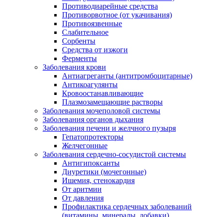
Противодиарейные средства
Противорвотное (от укачивания)
Противоязвенные
Слабительное
Сорбенты
Средства от изжоги
Ферменты
Заболевания крови
Антиагреганты (антитромбоцитарные)
Антикоагулянты
Кровоостанавливающие
Плазмозамещающие растворы
Заболевания мочеполовой системы
Заболевания органов дыхания
Заболевания печени и желчного пузыря
Гепатопротекторы
Желчегонные
Заболевания сердечно-сосудистой системы
Антигипоксанты
Диуретики (мочегонные)
Ишемия, стенокардия
От аритмии
От давления
Профилактика сердечных заболеваний
(витамины, минералы, добавки)