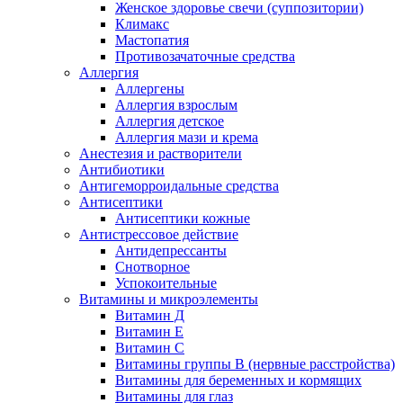
Женское здоровье свечи (суппозитории)
Климакс
Мастопатия
Противозачаточные средства
Аллергия
Аллергены
Аллергия взрослым
Аллергия детское
Аллергия мази и крема
Анестезия и растворители
Антибиотики
Антигеморроидальные средства
Антисептики
Антисептики кожные
Антистрессовое действие
Антидепрессанты
Снотворное
Успокоительные
Витамины и микроэлементы
Витамин Д
Витамин Е
Витамин С
Витамины группы В (нервные расстройства)
Витамины для беременных и кормящих
Витамины для глаз