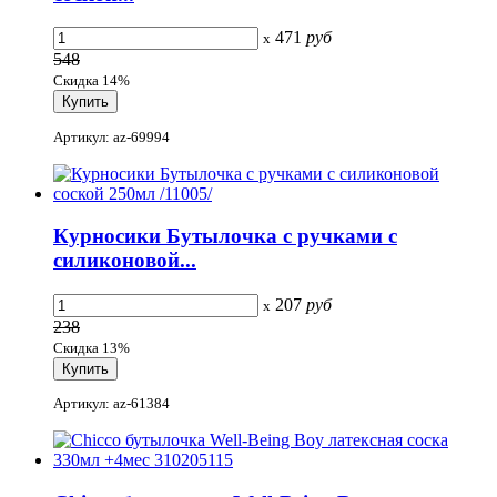
471
руб
x
548
Скидка 14%
Артикул: az-69994
Курносики Бутылочка с ручками с
силиконовой...
207
руб
x
238
Скидка 13%
Артикул: az-61384