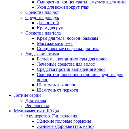
Сыворотки, концентраты, эмульсии для лица
Уход для кожи вокруг глаз
Средства для ног
Средства для рук
Для ногтей
Крем для рук
Средства для тела
Крем для тела, лосьон, бальзам
Массажные крема
Специальные средства для тела
Уход за волосами
Бальзамы, кондиционеры для волос
Лечебные средства для волос
Средства против выпадения волос
Сыворотки, лосьоны и прочие средства для
волос
Шампунь для волос
Шампунь от перхоти
Летние серии
Для загара
Репелленты
Медикаменты и БАДы
Акушерство. Гинекология
Женские половые гормоны
Женское здоровье (таб, капс)