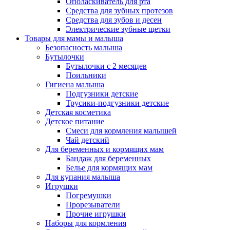
Ополаскиватель для рта
Средства для зубных протезов
Средства для зубов и десен
Электрические зубные щетки
Товары для мамы и малыша
Безопасность малыша
Бутылочки
Бутылочки с 2 месяцев
Поильники
Гигиена малыша
Подгузники детские
Трусики-подгузники детские
Детская косметика
Детское питание
Смеси для кормления малышей
Чай детский
Для беременных и кормящих мам
Бандаж для беременных
Белье для кормящих мам
Для купания малыша
Игрушки
Погремушки
Прорезыватели
Прочие игрушки
Наборы для кормления