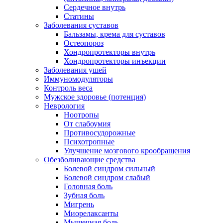
Сердечное внутрь
Статины
Заболевания суставов
Бальзамы, крема для суставов
Остеопороз
Хондропротекторы внутрь
Хондропротекторы инъекции
Заболевания ушей
Иммуномодуляторы
Контроль веса
Мужское здоровье (потенция)
Неврология
Ноотропы
От слабоумия
Противосудорожные
Психотропные
Улучшение мозгового крообращения
Обезболивающие средства
Болевой синдром сильный
Болевой синдром слабый
Головная боль
Зубная боль
Мигрень
Миорелаксанты
Мышечная боль