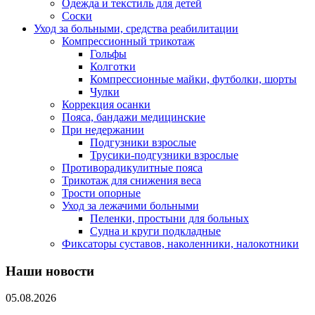
Одежда и текстиль для детей
Соски
Уход за больными, средства реабилитации
Компрессионный трикотаж
Гольфы
Колготки
Компрессионные майки, футболки, шорты
Чулки
Коррекция осанки
Пояса, бандажи медицинские
При недержании
Подгузники взрослые
Трусики-подгузники взрослые
Противорадикулитные пояса
Трикотаж для снижения веса
Трости опорные
Уход за лежачими больными
Пеленки, простыни для больных
Судна и круги подкладные
Фиксаторы суставов, наколенники, налокотники
Наши новости
05.08.2026