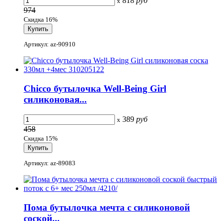
818
руб
x
974
Скидка 16%
Артикул: az-90910
Chicco бутылочка Well-Being Girl
силиконовая...
389
руб
x
458
Скидка 15%
Артикул: az-89083
Пома бутылочка мечта с силиконовой
соской...