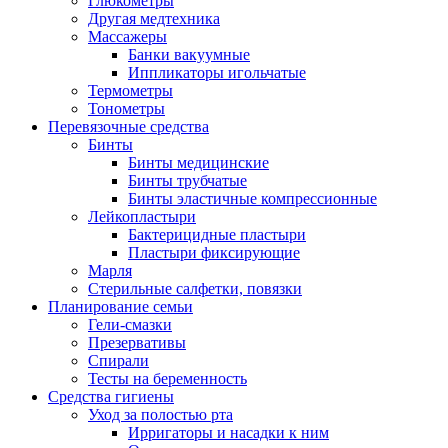
Глюкометры
Другая медтехника
Массажеры
Банки вакуумные
Иппликаторы игольчатые
Термометры
Тонометры
Перевязочные средства
Бинты
Бинты медицинские
Бинты трубчатые
Бинты эластичные компрессионные
Лейкопластыри
Бактерицидные пластыри
Пластыри фиксирующие
Марля
Стерильные салфетки, повязки
Планирование семьи
Гели-смазки
Презервативы
Спирали
Тесты на беременность
Средства гигиены
Уход за полостью рта
Ирригаторы и насадки к ним