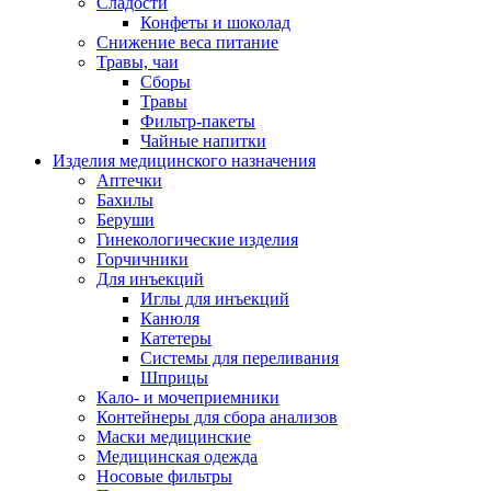
Сладости
Конфеты и шоколад
Снижение веса питание
Травы, чаи
Сборы
Травы
Фильтр-пакеты
Чайные напитки
Изделия медицинского назначения
Аптечки
Бахилы
Беруши
Гинекологические изделия
Горчичники
Для инъекций
Иглы для инъекций
Канюля
Катетеры
Системы для переливания
Шприцы
Кало- и мочеприемники
Контейнеры для сбора анализов
Маски медицинские
Медицинская одежда
Носовые фильтры