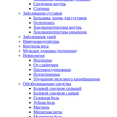
Сердечное внутрь
Статины
Заболевания суставов
Бальзамы, крема для суставов
Остеопороз
Хондропротекторы внутрь
Хондропротекторы инъекции
Заболевания ушей
Иммуномодуляторы
Контроль веса
Мужское здоровье (потенция)
Неврология
Ноотропы
От слабоумия
Противосудорожные
Психотропные
Улучшение мозгового крообращения
Обезболивающие средства
Болевой синдром сильный
Болевой синдром слабый
Головная боль
Зубная боль
Мигрень
Миорелаксанты
Мышечная боль