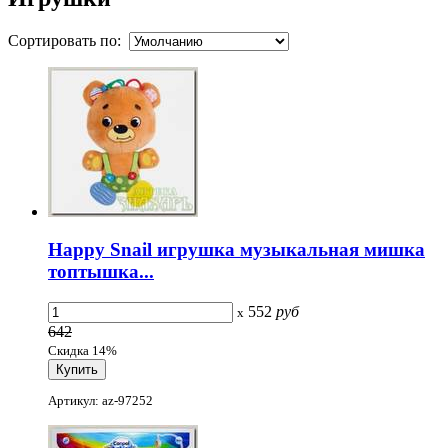
Сортировать по:
Happy Snail игрушка музыкальная мишка
топтышка...
552
руб
x
642
Скидка 14%
Артикул: az-97252