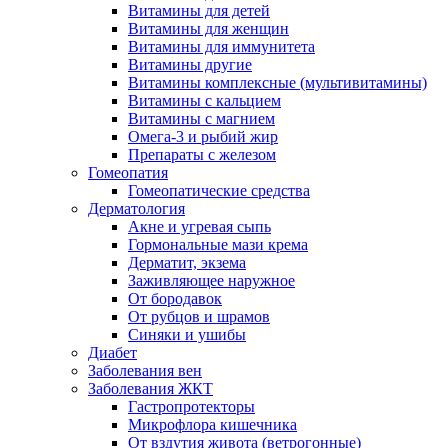
Витамины для детей
Витамины для женщин
Витамины для иммунитета
Витамины другие
Витамины комплексные (мультивитамины)
Витамины с кальцием
Витамины с магнием
Омега-3 и рыбий жир
Препараты с железом
Гомеопатия
Гомеопатические средства
Дерматология
Акне и угревая сыпь
Гормональные мази крема
Дерматит, экзема
Заживляющее наружное
От бородавок
От рубцов и шрамов
Синяки и ушибы
Диабет
Заболевания вен
Заболевания ЖКТ
Гастропротекторы
Микрофлора кишечника
От вздутия живота (ветрогонные)