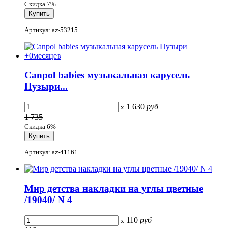
Скидка 7%
Артикул: az-53215
Canpol babies музыкальная карусель
Пузыри...
1 630
руб
x
1 735
Скидка 6%
Артикул: az-41161
Мир детства накладки на углы цветные
/19040/ N 4
110
руб
x