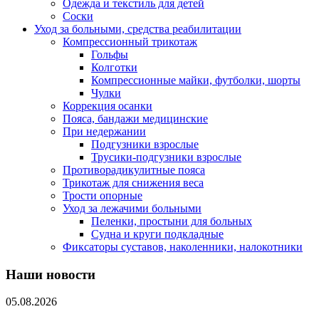
Одежда и текстиль для детей
Соски
Уход за больными, средства реабилитации
Компрессионный трикотаж
Гольфы
Колготки
Компрессионные майки, футболки, шорты
Чулки
Коррекция осанки
Пояса, бандажи медицинские
При недержании
Подгузники взрослые
Трусики-подгузники взрослые
Противорадикулитные пояса
Трикотаж для снижения веса
Трости опорные
Уход за лежачими больными
Пеленки, простыни для больных
Судна и круги подкладные
Фиксаторы суставов, наколенники, налокотники
Наши новости
05.08.2026