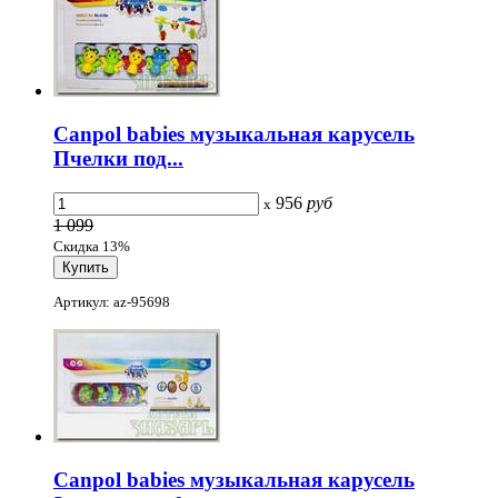
Canpol babies музыкальная карусель
Пчелки под...
956
руб
x
1 099
Скидка 13%
Артикул: az-95698
Canpol babies музыкальная карусель