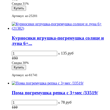
Скидка 31%
Артикул: az-25201
Курносики игрушка-погремушка солнце и
луна 6+...
135
руб
x
193
Скидка 30%
Артикул: az-61741
Пома погремушка репка с 3+мес /33519/
78
руб
x
110