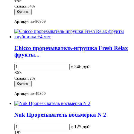
192
Скидка 34%
Артикул: az-80809
Chicco прорезыватель-игрушка Fresh Relax
фрукты...
246
руб
x
363
Скидка 32%
Артикул: az-49309
Nuk Прорезыватель восьмерка N 2
125
руб
x
182