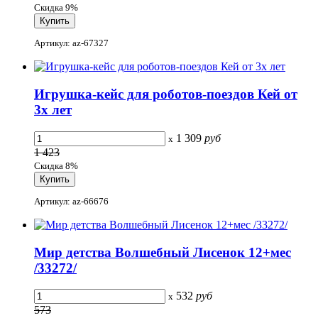
Скидка 9%
Артикул: az-67327
Игрушка-кейс для роботов-поездов Кей от
3х лет
1 309
руб
x
1 423
Скидка 8%
Артикул: az-66676
Мир детства Волшебный Лисенок 12+мес
/33272/
532
руб
x
573