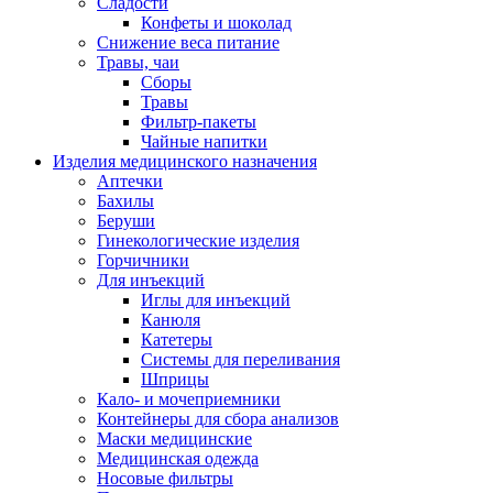
Сладости
Конфеты и шоколад
Снижение веса питание
Травы, чаи
Сборы
Травы
Фильтр-пакеты
Чайные напитки
Изделия медицинского назначения
Аптечки
Бахилы
Беруши
Гинекологические изделия
Горчичники
Для инъекций
Иглы для инъекций
Канюля
Катетеры
Системы для переливания
Шприцы
Кало- и мочеприемники
Контейнеры для сбора анализов
Маски медицинские
Медицинская одежда
Носовые фильтры