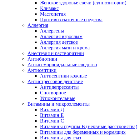
Женское здоровье свечи (суппозитории)
Климакс
Мастопатия
Противозачаточные средства
Аллергия
Аллергены
Аллергия взрослым
Аллергия детское
Аллергия мази и крема
Анестезия и растворители
Антибиотики
Антигеморроидальные средства
Антисептики
Антисептики кожные
Антистрессовое действие
Антидепрессанты
Снотворное
Успокоительные
Витамины и микроэлементы
Витамин Д
Витамин Е
Витамин С
Витамины группы В (нервные расстройства)
Витамины для беременных и кормящих
Витамины для глаз