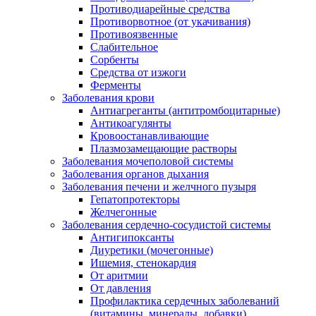
Противодиарейные средства
Противорвотное (от укачивания)
Противоязвенные
Слабительное
Сорбенты
Средства от изжоги
Ферменты
Заболевания крови
Антиагреганты (антитромбоцитарные)
Антикоагулянты
Кровоостанавливающие
Плазмозамещающие растворы
Заболевания мочеполовой системы
Заболевания органов дыхания
Заболевания печени и желчного пузыря
Гепатопротекторы
Желчегонные
Заболевания сердечно-сосудистой системы
Антигипоксанты
Диуретики (мочегонные)
Ишемия, стенокардия
От аритмии
От давления
Профилактика сердечных заболеваний
(витамины, минералы, добавки)