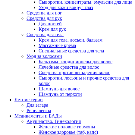
Сыворотки, концентраты, эмульсии для лица
Уход для кожи вокруг глаз
Средства для ног
Средства для рук
Для ногтей
Крем для рук
Средства для тела
Крем для тела, лосьон, бальзам
Массажные крема
Специальные средства для тела
Уход за волосами
Бальзамы, кондиционеры для волос
Лечебные средства для волос
Средства против выпадения волос
Сыворотки, лосьоны и прочие средства для
волос
Шампунь для волос
Шампунь от перхоти
Летние серии
Для загара
Репелленты
Медикаменты и БАДы
Акушерство. Гинекология
Женские половые гормоны
Женское здоровье (таб, капс)