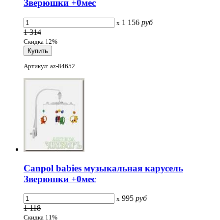
Зверюшки +0мес
1 156
руб
x
1 314
Скидка 12%
Артикул: az-84652
Canpol babies музыкальная карусель
Зверюшки +0мес
995
руб
x
1 118
Скидка 11%