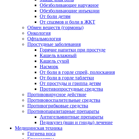
Обезболивающее наружное
Обезболивающие инъекции
От боли детям
От спазмов и боли в ЖКТ
Обмен веществ (гормоны)
Онкология
Офтальмология
Простудные заболевания
Горячие напитки при простуде
Кашель влажный
Кашель сухой
Насморк
От боли в горле спрей, полоскания
От боли в горле таблетки
От простуды и гриппа детям
Противопростудные средства
Противовирусное действие
Противовоспалительные средства
Противогрибковые средства
Противопаразитарные препараты
Антигельминтные препараты
Педикулез (вши и гниды) лечение
Медицинская техника
Гигиена носа