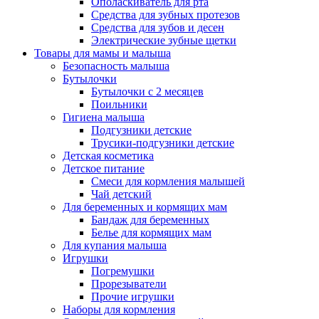
Ополаскиватель для рта
Средства для зубных протезов
Средства для зубов и десен
Электрические зубные щетки
Товары для мамы и малыша
Безопасность малыша
Бутылочки
Бутылочки с 2 месяцев
Поильники
Гигиена малыша
Подгузники детские
Трусики-подгузники детские
Детская косметика
Детское питание
Смеси для кормления малышей
Чай детский
Для беременных и кормящих мам
Бандаж для беременных
Белье для кормящих мам
Для купания малыша
Игрушки
Погремушки
Прорезыватели
Прочие игрушки
Наборы для кормления