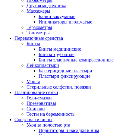
Глюкометры
Другая медтехника
Массажеры
Банки вакуумные
Иппликаторы игольчатые
Термометры
Тонометры
Перевязочные средства
Бинты
Бинты медицинские
Бинты трубчатые
Бинты эластичные компрессионные
Лейкопластыри
Бактерицидные пластыри
Пластыри фиксирующие
Марля
Стерильные салфетки, повязки
Планирование семьи
Гели-смазки
Презервативы
Спирали
Тесты на беременность
Средства гигиены
Уход за полостью рта
Ирригаторы и насадки к ним