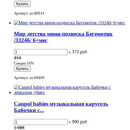
Артикул: az-80914
Мир детства мини-подвеска Бегемотик
/33246/ 6+мес
372
руб
x
414
Скидка 10%
Артикул: az-69469
Canpol babies музыкальная карусель
Бабочки с...
990
руб
x
1 088