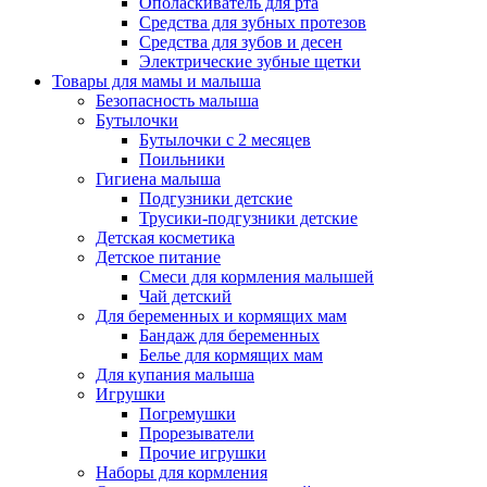
Ополаскиватель для рта
Средства для зубных протезов
Средства для зубов и десен
Электрические зубные щетки
Товары для мамы и малыша
Безопасность малыша
Бутылочки
Бутылочки с 2 месяцев
Поильники
Гигиена малыша
Подгузники детские
Трусики-подгузники детские
Детская косметика
Детское питание
Смеси для кормления малышей
Чай детский
Для беременных и кормящих мам
Бандаж для беременных
Белье для кормящих мам
Для купания малыша
Игрушки
Погремушки
Прорезыватели
Прочие игрушки
Наборы для кормления