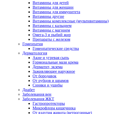
Витамины для детей
Витамины для женщин
Витамины для иммунитета
Витамины другие
Витамины комплексные (мультивитамины)
Витамины с кальцием
Витамины с магнием
Омега-3 и рыбий жир
Препараты с железом
Гомеопатия
Гомеопатические средства
Дерматология
Акне и угревая сыпь
Гормональные мази крема
Дерматит, экзема
Заживляющее наружное
От бородавок
От рубцов и шрамов
Синяки и ушибы
Диабет
Заболевания вен
Заболевания ЖКТ
Гастропротекторы
Микрофлора кишечника
От вздутия живота (ветрогонные)