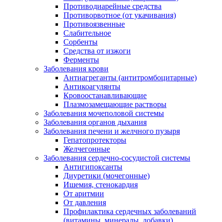
Противодиарейные средства
Противорвотное (от укачивания)
Противоязвенные
Слабительное
Сорбенты
Средства от изжоги
Ферменты
Заболевания крови
Антиагреганты (антитромбоцитарные)
Антикоагулянты
Кровоостанавливающие
Плазмозамещающие растворы
Заболевания мочеполовой системы
Заболевания органов дыхания
Заболевания печени и желчного пузыря
Гепатопротекторы
Желчегонные
Заболевания сердечно-сосудистой системы
Антигипоксанты
Диуретики (мочегонные)
Ишемия, стенокардия
От аритмии
От давления
Профилактика сердечных заболеваний
(витамины, минералы, добавки)