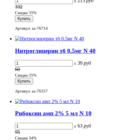
215
руб
x
332
Скидка 35%
Артикул: az-76714
Нитроглицерин тб 0.5мг N 40
39
руб
x
60
Скидка 35%
Артикул: az-76357
Рибоксин амп 2% 5 мл N 10
63
руб
x
95
Скидка 34%