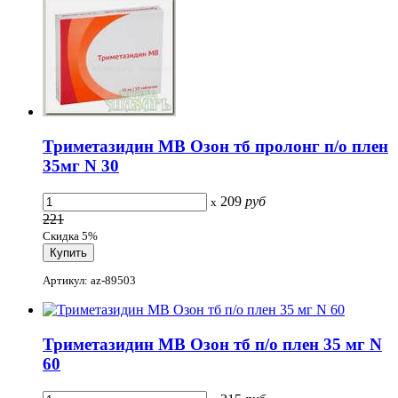
Триметазидин МВ Озон тб пролонг п/о плен
35мг N 30
209
руб
x
221
Скидка 5%
Артикул: az-89503
Триметазидин МВ Озон тб п/о плен 35 мг N
60