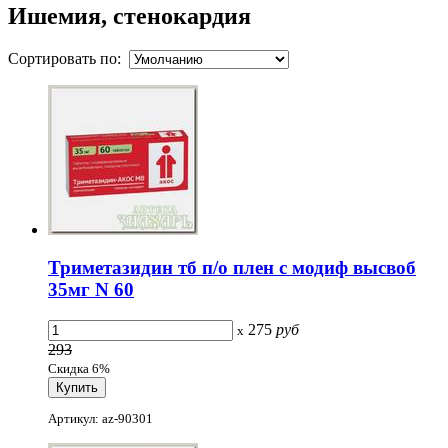
Ишемия, стенокардия
Сортировать по:
Триметазидин тб п/о плен с модиф высвоб
35мг N 60
275
руб
x
293
Скидка 6%
Артикул: az-90301