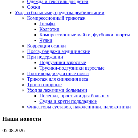
Одежда и текстиль для детей
Соски
Уход за больными, средства реабилитации
Компрессионный трикотаж
Гольфы
Колготки
Компрессионные майки, футболки, шорты
Чулки
Коррекция осанки
Пояса, бандажи медицинские
При недержании
Подгузники взрослые
Трусики-подгузники взрослые
Противорадикулитные пояса
Трикотаж для снижения веса
Трости опорные
Уход за лежачими больными
Пеленки, простыни для больных
Судна и круги подкладные
Фиксаторы суставов, наколенники, налокотники
Наши новости
05.08.2026