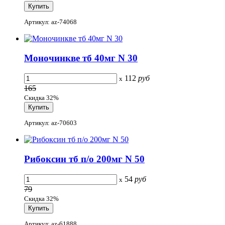
Артикул: az-74068
Моночинкве тб 40мг N 30
112
руб
x
165
Скидка 32%
Артикул: az-70603
Рибоксин тб п/о 200мг N 50
54
руб
x
79
Скидка 32%
Артикул: az-61888