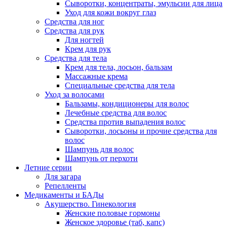
Сыворотки, концентраты, эмульсии для лица
Уход для кожи вокруг глаз
Средства для ног
Средства для рук
Для ногтей
Крем для рук
Средства для тела
Крем для тела, лосьон, бальзам
Массажные крема
Специальные средства для тела
Уход за волосами
Бальзамы, кондиционеры для волос
Лечебные средства для волос
Средства против выпадения волос
Сыворотки, лосьоны и прочие средства для
волос
Шампунь для волос
Шампунь от перхоти
Летние серии
Для загара
Репелленты
Медикаменты и БАДы
Акушерство. Гинекология
Женские половые гормоны
Женское здоровье (таб, капс)