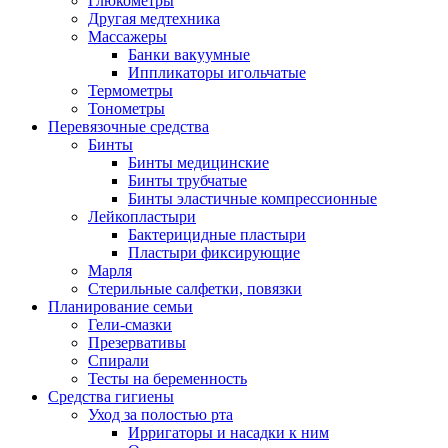
Глюкометры
Другая медтехника
Массажеры
Банки вакуумные
Иппликаторы игольчатые
Термометры
Тонометры
Перевязочные средства
Бинты
Бинты медицинские
Бинты трубчатые
Бинты эластичные компрессионные
Лейкопластыри
Бактерицидные пластыри
Пластыри фиксирующие
Марля
Стерильные салфетки, повязки
Планирование семьи
Гели-смазки
Презервативы
Спирали
Тесты на беременность
Средства гигиены
Уход за полостью рта
Ирригаторы и насадки к ним