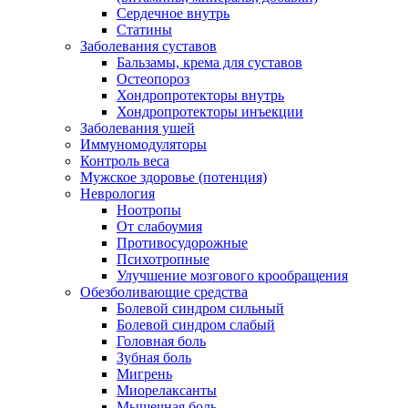
Сердечное внутрь
Статины
Заболевания суставов
Бальзамы, крема для суставов
Остеопороз
Хондропротекторы внутрь
Хондропротекторы инъекции
Заболевания ушей
Иммуномодуляторы
Контроль веса
Мужское здоровье (потенция)
Неврология
Ноотропы
От слабоумия
Противосудорожные
Психотропные
Улучшение мозгового крообращения
Обезболивающие средства
Болевой синдром сильный
Болевой синдром слабый
Головная боль
Зубная боль
Мигрень
Миорелаксанты
Мышечная боль