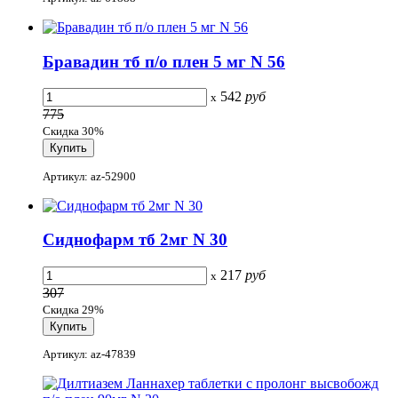
Бравадин тб п/о плен 5 мг N 56
542
руб
x
775
Скидка 30%
Артикул: az-52900
Сиднофарм тб 2мг N 30
217
руб
x
307
Скидка 29%
Артикул: az-47839