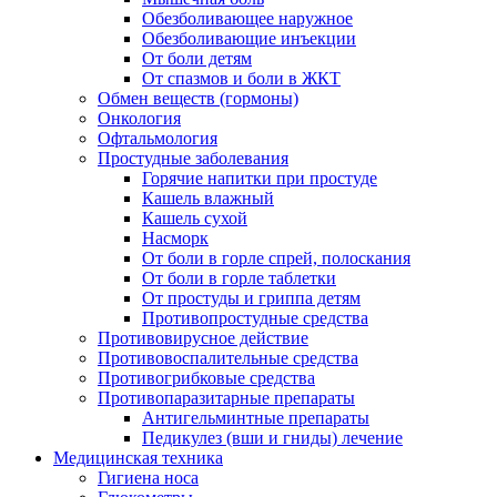
Обезболивающее наружное
Обезболивающие инъекции
От боли детям
От спазмов и боли в ЖКТ
Обмен веществ (гормоны)
Онкология
Офтальмология
Простудные заболевания
Горячие напитки при простуде
Кашель влажный
Кашель сухой
Насморк
От боли в горле спрей, полоскания
От боли в горле таблетки
От простуды и гриппа детям
Противопростудные средства
Противовирусное действие
Противовоспалительные средства
Противогрибковые средства
Противопаразитарные препараты
Антигельминтные препараты
Педикулез (вши и гниды) лечение
Медицинская техника
Гигиена носа