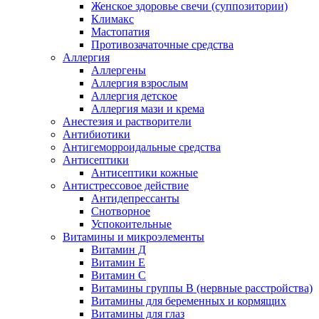
Женское здоровье свечи (суппозитории)
Климакс
Мастопатия
Противозачаточные средства
Аллергия
Аллергены
Аллергия взрослым
Аллергия детское
Аллергия мази и крема
Анестезия и растворители
Антибиотики
Антигеморроидальные средства
Антисептики
Антисептики кожные
Антистрессовое действие
Антидепрессанты
Снотворное
Успокоительные
Витамины и микроэлементы
Витамин Д
Витамин Е
Витамин С
Витамины группы В (нервные расстройства)
Витамины для беременных и кормящих
Витамины для глаз