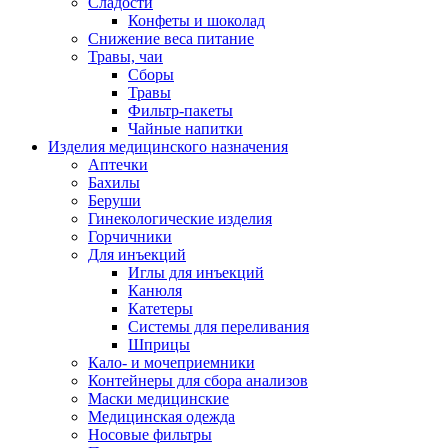
Сладости
Конфеты и шоколад
Снижение веса питание
Травы, чаи
Сборы
Травы
Фильтр-пакеты
Чайные напитки
Изделия медицинского назначения
Аптечки
Бахилы
Беруши
Гинекологические изделия
Горчичники
Для инъекций
Иглы для инъекций
Канюля
Катетеры
Системы для переливания
Шприцы
Кало- и мочеприемники
Контейнеры для сбора анализов
Маски медицинские
Медицинская одежда
Носовые фильтры