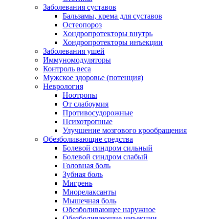
Заболевания суставов
Бальзамы, крема для суставов
Остеопороз
Хондропротекторы внутрь
Хондропротекторы инъекции
Заболевания ушей
Иммуномодуляторы
Контроль веса
Мужское здоровье (потенция)
Неврология
Ноотропы
От слабоумия
Противосудорожные
Психотропные
Улучшение мозгового крообращения
Обезболивающие средства
Болевой синдром сильный
Болевой синдром слабый
Головная боль
Зубная боль
Мигрень
Миорелаксанты
Мышечная боль
Обезболивающее наружное
Обезболивающие инъекции