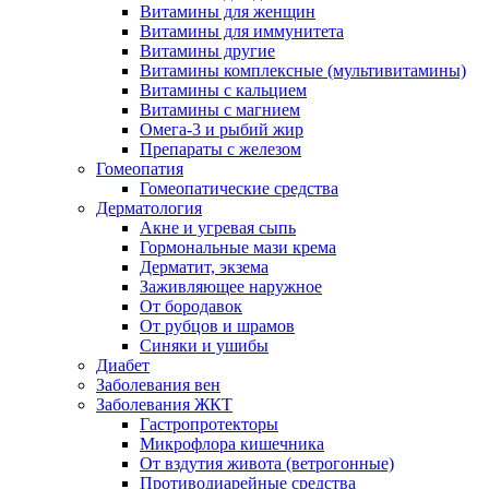
Витамины для женщин
Витамины для иммунитета
Витамины другие
Витамины комплексные (мультивитамины)
Витамины с кальцием
Витамины с магнием
Омега-3 и рыбий жир
Препараты с железом
Гомеопатия
Гомеопатические средства
Дерматология
Акне и угревая сыпь
Гормональные мази крема
Дерматит, экзема
Заживляющее наружное
От бородавок
От рубцов и шрамов
Синяки и ушибы
Диабет
Заболевания вен
Заболевания ЖКТ
Гастропротекторы
Микрофлора кишечника
От вздутия живота (ветрогонные)
Противодиарейные средства