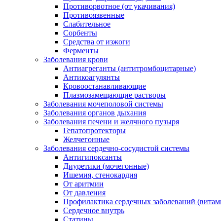
Противорвотное (от укачивания)
Противоязвенные
Слабительное
Сорбенты
Средства от изжоги
Ферменты
Заболевания крови
Антиагреганты (антитромбоцитарные)
Антикоагулянты
Кровоостанавливающие
Плазмозамещающие растворы
Заболевания мочеполовой системы
Заболевания органов дыхания
Заболевания печени и желчного пузыря
Гепатопротекторы
Желчегонные
Заболевания сердечно-сосудистой системы
Антигипоксанты
Диуретики (мочегонные)
Ишемия, стенокардия
От аритмии
От давления
Профилактика сердечных заболеваний (витам
Сердечное внутрь
Статины