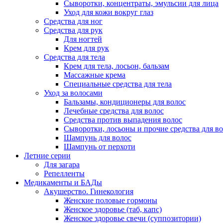
Сыворотки, концентраты, эмульсии для лица
Уход для кожи вокруг глаз
Средства для ног
Средства для рук
Для ногтей
Крем для рук
Средства для тела
Крем для тела, лосьон, бальзам
Массажные крема
Специальные средства для тела
Уход за волосами
Бальзамы, кондиционеры для волос
Лечебные средства для волос
Средства против выпадения волос
Сыворотки, лосьоны и прочие средства для в
Шампунь для волос
Шампунь от перхоти
Летние серии
Для загара
Репелленты
Медикаменты и БАДы
Акушерство. Гинекология
Женские половые гормоны
Женское здоровье (таб, капс)
Женское здоровье свечи (суппозитории)