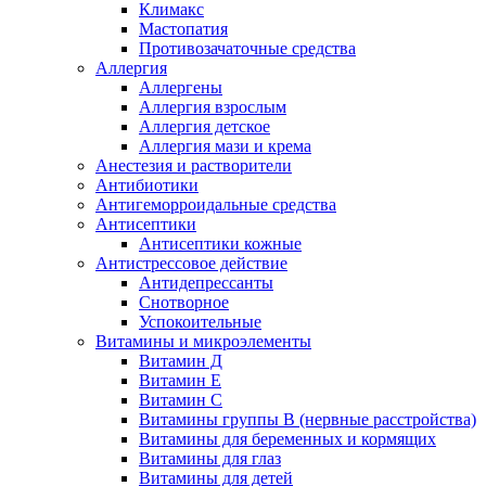
Климакс
Мастопатия
Противозачаточные средства
Аллергия
Аллергены
Аллергия взрослым
Аллергия детское
Аллергия мази и крема
Анестезия и растворители
Антибиотики
Антигеморроидальные средства
Антисептики
Антисептики кожные
Антистрессовое действие
Антидепрессанты
Снотворное
Успокоительные
Витамины и микроэлементы
Витамин Д
Витамин Е
Витамин С
Витамины группы В (нервные расстройства)
Витамины для беременных и кормящих
Витамины для глаз
Витамины для детей