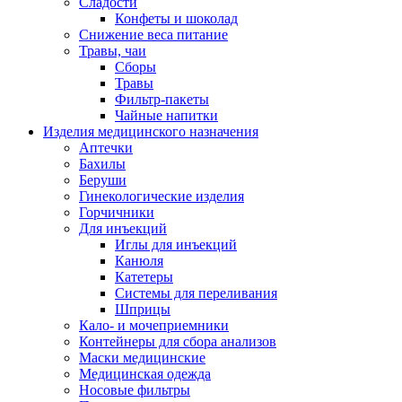
Сладости
Конфеты и шоколад
Снижение веса питание
Травы, чаи
Сборы
Травы
Фильтр-пакеты
Чайные напитки
Изделия медицинского назначения
Аптечки
Бахилы
Беруши
Гинекологические изделия
Горчичники
Для инъекций
Иглы для инъекций
Канюля
Катетеры
Системы для переливания
Шприцы
Кало- и мочеприемники
Контейнеры для сбора анализов
Маски медицинские
Медицинская одежда
Носовые фильтры