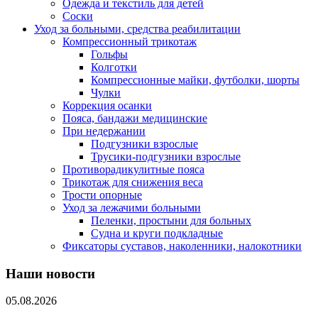
Одежда и текстиль для детей
Соски
Уход за больными, средства реабилитации
Компрессионный трикотаж
Гольфы
Колготки
Компрессионные майки, футболки, шорты
Чулки
Коррекция осанки
Пояса, бандажи медицинские
При недержании
Подгузники взрослые
Трусики-подгузники взрослые
Противорадикулитные пояса
Трикотаж для снижения веса
Трости опорные
Уход за лежачими больными
Пеленки, простыни для больных
Судна и круги подкладные
Фиксаторы суставов, наколенники, налокотники
Наши новости
05.08.2026