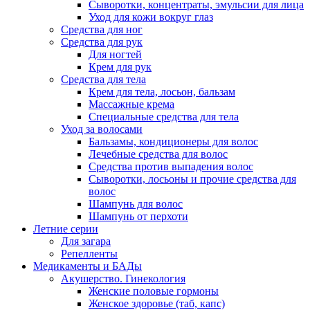
Сыворотки, концентраты, эмульсии для лица
Уход для кожи вокруг глаз
Средства для ног
Средства для рук
Для ногтей
Крем для рук
Средства для тела
Крем для тела, лосьон, бальзам
Массажные крема
Специальные средства для тела
Уход за волосами
Бальзамы, кондиционеры для волос
Лечебные средства для волос
Средства против выпадения волос
Сыворотки, лосьоны и прочие средства для
волос
Шампунь для волос
Шампунь от перхоти
Летние серии
Для загара
Репелленты
Медикаменты и БАДы
Акушерство. Гинекология
Женские половые гормоны
Женское здоровье (таб, капс)