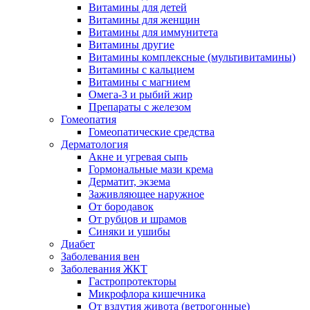
Витамины для детей
Витамины для женщин
Витамины для иммунитета
Витамины другие
Витамины комплексные (мультивитамины)
Витамины с кальцием
Витамины с магнием
Омега-3 и рыбий жир
Препараты с железом
Гомеопатия
Гомеопатические средства
Дерматология
Акне и угревая сыпь
Гормональные мази крема
Дерматит, экзема
Заживляющее наружное
От бородавок
От рубцов и шрамов
Синяки и ушибы
Диабет
Заболевания вен
Заболевания ЖКТ
Гастропротекторы
Микрофлора кишечника
От вздутия живота (ветрогонные)