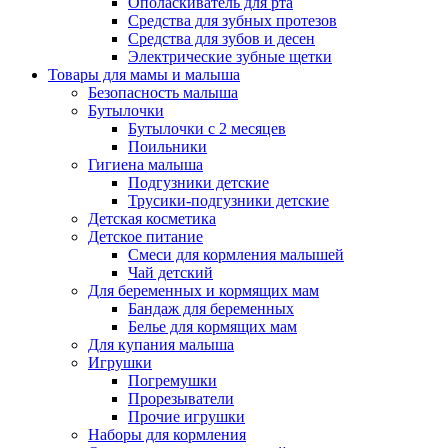
Ополаскиватель для рта
Средства для зубных протезов
Средства для зубов и десен
Электрические зубные щетки
Товары для мамы и малыша
Безопасность малыша
Бутылочки
Бутылочки с 2 месяцев
Поильники
Гигиена малыша
Подгузники детские
Трусики-подгузники детские
Детская косметика
Детское питание
Смеси для кормления малышей
Чай детский
Для беременных и кормящих мам
Бандаж для беременных
Белье для кормящих мам
Для купания малыша
Игрушки
Погремушки
Прорезыватели
Прочие игрушки
Наборы для кормления