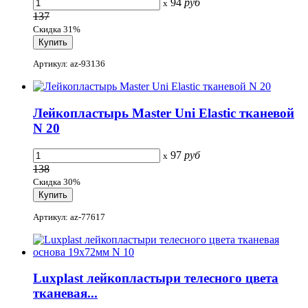
94
руб
x
137
Скидка 31%
Артикул: az-93136
Лейкопластырь Master Uni Elastic тканевой
N 20
97
руб
x
138
Скидка 30%
Артикул: az-77617
Luxplast лейкопластыри телесного цвета
тканевая...