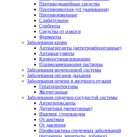
Противодиарейные средства
Противорвотное (от укачивания)
Противоязвенные
Слабительное
Сорбенты
Средства от изжоги
Ферменты
Заболевания крови
Антиагреганты (антитромбоцитарные)
Антикоагулянты
Кровоостанавливающие
Плазмозамещающие растворы
Заболевания мочеполовой системы
Заболевания органов дыхания
Заболевания печени и желчного пузыря
Гепатопротекторы
Желчегонные
Заболевания сердечно-сосудистой системы
Антигипоксанты
Диуретики (мочегонные)
Ишемия, стенокардия
От аритмии
От давления
Профилактика сердечных заболеваний
(витамины, минералы, добавки)