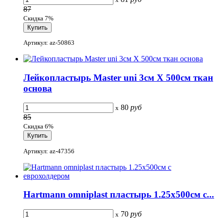
87
Скидка 7%
Артикул: az-50863
Лейкопластырь Master uni 3см Х 500см ткан
основа
80
руб
x
85
Скидка 6%
Артикул: az-47356
Hartmann omniplast пластырь 1.25х500см с...
70
руб
x