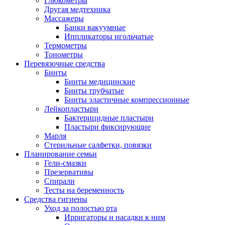
Глюкометры
Другая медтехника
Массажеры
Банки вакуумные
Иппликаторы игольчатые
Термометры
Тонометры
Перевязочные средства
Бинты
Бинты медицинские
Бинты трубчатые
Бинты эластичные компрессионные
Лейкопластыри
Бактерицидные пластыри
Пластыри фиксирующие
Марля
Стерильные салфетки, повязки
Планирование семьи
Гели-смазки
Презервативы
Спирали
Тесты на беременность
Средства гигиены
Уход за полостью рта
Ирригаторы и насадки к ним