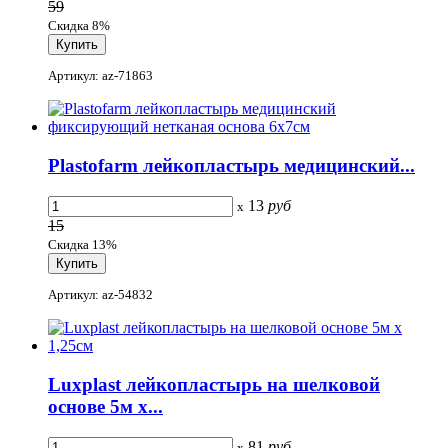
59
Скидка 8%
Артикул: az-71863
Plastofarm лейкопластырь медицинский...
13
руб
x
15
Скидка 13%
Артикул: az-54832
Luxplast лейкопластырь на шелковой
основе 5м х...
81
руб
x