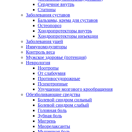
Сердечное внутрь
Статины
Заболевания суставов
Бальзамы, крема для суставов
Остеопороз
Хондропротекторы внутрь
Хондропротекторы инъекции
Заболевания ушей
Иммуномодуляторы
Контроль веса
Мужское здоровье (потенция)
Неврология
Ноотропы
От слабоумия
Противосудорожные
Психотропные
Улучшение мозгового крообращения
Обезболивающие средства
Болевой синдром сильный
Болевой синдром слабый
Головная боль
Зубная боль
Мигрень
Миорелаксанты
Мышечная боль