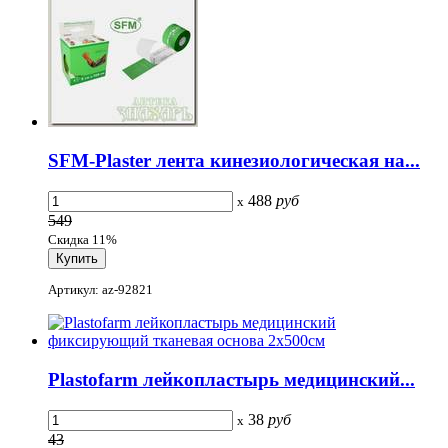
SFM-Plaster лента кинезиологическая на...
488
руб
x
549
Скидка 11%
Артикул: az-92821
Plastofarm лейкопластырь медицинский...
38
руб
x
43