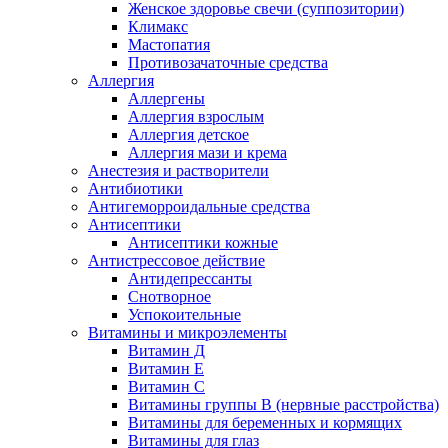
Женское здоровье свечи (суппозитории)
Климакс
Мастопатия
Противозачаточные средства
Аллергия
Аллергены
Аллергия взрослым
Аллергия детское
Аллергия мази и крема
Анестезия и растворители
Антибиотики
Антигеморроидальные средства
Антисептики
Антисептики кожные
Антистрессовое действие
Антидепрессанты
Снотворное
Успокоительные
Витамины и микроэлементы
Витамин Д
Витамин Е
Витамин С
Витамины группы В (нервные расстройства)
Витамины для беременных и кормящих
Витамины для глаз