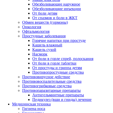
Обезболивающее наружное
Обезболивающие инъекции
От боли детям
От спазмов и боли в ЖКТ
Обмен веществ (гормоны)
Онкология
Офтальмология
Простудные заболевания
Горячие напитки при простуде
Кашель влажный
Кашель сухой
Насморк
От боли в горле спрей, полоскания
От боли в горле таблетки
От простуды и гриппа детям
Противопростудные средства
Противовирусное действие
Противовоспалительные средства
Противогрибковые средства
Противопаразитарные препараты
Антигельминтные препараты
Педикулез (вши и гниды) лечение
Медицинская техника
Гигиена носа