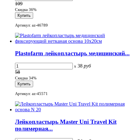
109
Скидка 36%
Артикул: az-46789
Plastofarm лейкопластырь медицинский...
38
руб
x
58
Скидка 34%
Артикул: az-45571
Лейкопластырь Master Uni Travel Kit
полимерная...