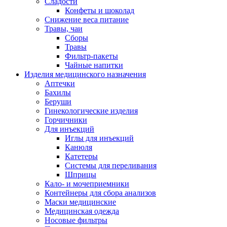
Сладости
Конфеты и шоколад
Снижение веса питание
Травы, чаи
Сборы
Травы
Фильтр-пакеты
Чайные напитки
Изделия медицинского назначения
Аптечки
Бахилы
Беруши
Гинекологические изделия
Горчичники
Для инъекций
Иглы для инъекций
Канюля
Катетеры
Системы для переливания
Шприцы
Кало- и мочеприемники
Контейнеры для сбора анализов
Маски медицинские
Медицинская одежда
Носовые фильтры