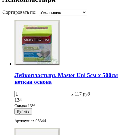
Сортировать по:
Лейкопластырь Master Uni 5cм x 500cм
неткан основа
117
руб
x
134
Скидка 13%
Артикул: az-98344