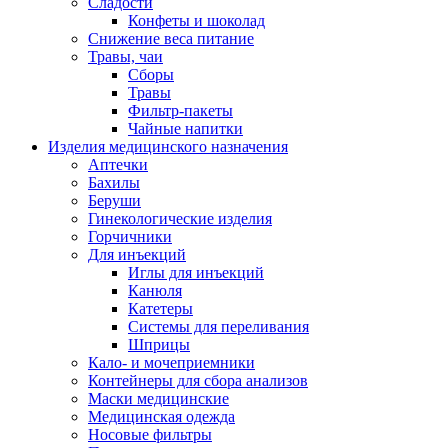
Сладости
Конфеты и шоколад
Снижение веса питание
Травы, чаи
Сборы
Травы
Фильтр-пакеты
Чайные напитки
Изделия медицинского назначения
Аптечки
Бахилы
Беруши
Гинекологические изделия
Горчичники
Для инъекций
Иглы для инъекций
Канюля
Катетеры
Системы для переливания
Шприцы
Кало- и мочеприемники
Контейнеры для сбора анализов
Маски медицинские
Медицинская одежда
Носовые фильтры