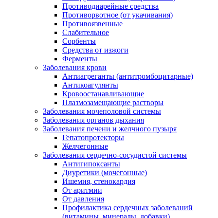
Противодиарейные средства
Противорвотное (от укачивания)
Противоязвенные
Слабительное
Сорбенты
Средства от изжоги
Ферменты
Заболевания крови
Антиагреганты (антитромбоцитарные)
Антикоагулянты
Кровоостанавливающие
Плазмозамещающие растворы
Заболевания мочеполовой системы
Заболевания органов дыхания
Заболевания печени и желчного пузыря
Гепатопротекторы
Желчегонные
Заболевания сердечно-сосудистой системы
Антигипоксанты
Диуретики (мочегонные)
Ишемия, стенокардия
От аритмии
От давления
Профилактика сердечных заболеваний
(витамины, минералы, добавки)