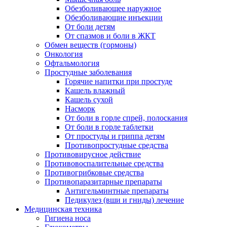
Обезболивающее наружное
Обезболивающие инъекции
От боли детям
От спазмов и боли в ЖКТ
Обмен веществ (гормоны)
Онкология
Офтальмология
Простудные заболевания
Горячие напитки при простуде
Кашель влажный
Кашель сухой
Насморк
От боли в горле спрей, полоскания
От боли в горле таблетки
От простуды и гриппа детям
Противопростудные средства
Противовирусное действие
Противовоспалительные средства
Противогрибковые средства
Противопаразитарные препараты
Антигельминтные препараты
Педикулез (вши и гниды) лечение
Медицинская техника
Гигиена носа