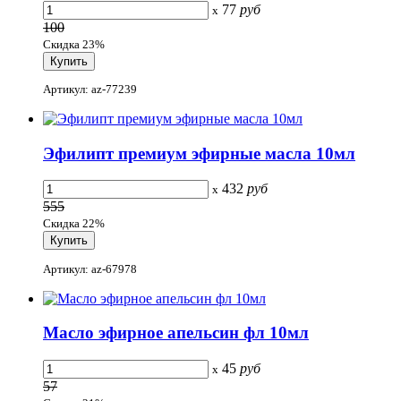
77
руб
x
100
Скидка 23%
Артикул: az-77239
Эфилипт премиум эфирные масла 10мл
432
руб
x
555
Скидка 22%
Артикул: az-67978
Масло эфирное апельсин фл 10мл
45
руб
x
57