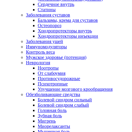
Сердечное внутрь
Статины
Заболевания суставов
Бальзамы, крема для суставов
Остеопороз
Хондропротекторы внутрь
Хондропротекторы инъекции
Заболевания ушей
Иммуномодуляторы
Контроль веса
Мужское здоровье (потенция)
Неврология
Ноотропы
От слабоумия
Противосудорожные
Психотропные
Улучшение мозгового крообращения
Обезболивающие средства
Болевой синдром сильный
Болевой синдром слабый
Головная боль
Зубная боль
Мигрень
Миорелаксанты
Мышечная боль