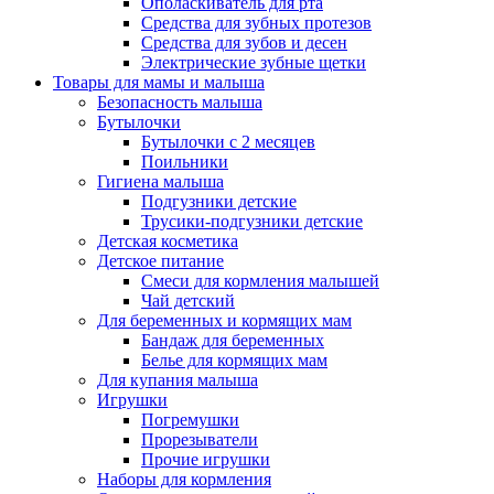
Ополаскиватель для рта
Средства для зубных протезов
Средства для зубов и десен
Электрические зубные щетки
Товары для мамы и малыша
Безопасность малыша
Бутылочки
Бутылочки с 2 месяцев
Поильники
Гигиена малыша
Подгузники детские
Трусики-подгузники детские
Детская косметика
Детское питание
Смеси для кормления малышей
Чай детский
Для беременных и кормящих мам
Бандаж для беременных
Белье для кормящих мам
Для купания малыша
Игрушки
Погремушки
Прорезыватели
Прочие игрушки
Наборы для кормления