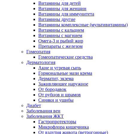
Витамины для детей
Витамины для женщин
Витамины для иммунитета
Витамины другие
Витамины комплексные (мультивитамины)
Витамины с кальцием
Витамины с магнием
Омега-3 и рыбий жир
Препараты с железом
Гомеопатия
Гомеопатические средства
Дерматология
Акне и угревая сыпь
Гормональные мази крема
Дерматит, экзема
Заживляющее наружное
От бородавок
От рубцов и шрамов
Синяки и ушибы
Диабет
Заболевания вен
Заболевания ЖКТ
Гастропротекторы
Микрофлора кишечника
От вздутия живота (ветрогонные)