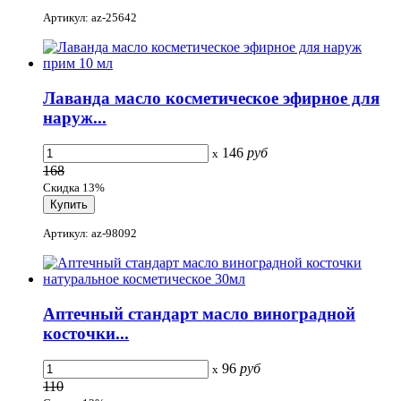
Артикул: az-25642
Лаванда масло косметическое эфирное для
наруж...
146
руб
x
168
Скидка 13%
Артикул: az-98092
Аптечный стандарт масло виноградной
косточки...
96
руб
x
110