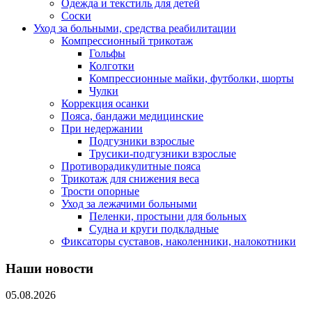
Одежда и текстиль для детей
Соски
Уход за больными, средства реабилитации
Компрессионный трикотаж
Гольфы
Колготки
Компрессионные майки, футболки, шорты
Чулки
Коррекция осанки
Пояса, бандажи медицинские
При недержании
Подгузники взрослые
Трусики-подгузники взрослые
Противорадикулитные пояса
Трикотаж для снижения веса
Трости опорные
Уход за лежачими больными
Пеленки, простыни для больных
Судна и круги подкладные
Фиксаторы суставов, наколенники, налокотники
Наши новости
05.08.2026