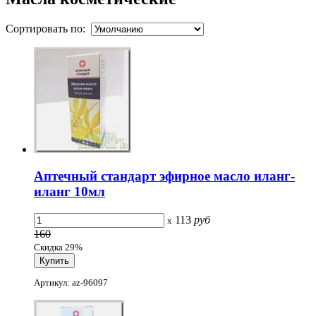
Сортировать по:
Аптечный стандарт эфирное масло иланг-
иланг 10мл
113
руб
x
160
Скидка 29%
Артикул: az-96097