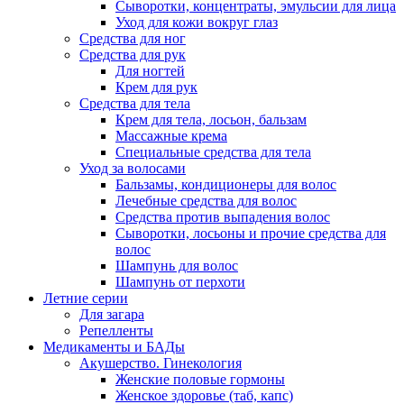
Сыворотки, концентраты, эмульсии для лица
Уход для кожи вокруг глаз
Средства для ног
Средства для рук
Для ногтей
Крем для рук
Средства для тела
Крем для тела, лосьон, бальзам
Массажные крема
Специальные средства для тела
Уход за волосами
Бальзамы, кондиционеры для волос
Лечебные средства для волос
Средства против выпадения волос
Сыворотки, лосьоны и прочие средства для
волос
Шампунь для волос
Шампунь от перхоти
Летние серии
Для загара
Репелленты
Медикаменты и БАДы
Акушерство. Гинекология
Женские половые гормоны
Женское здоровье (таб, капс)