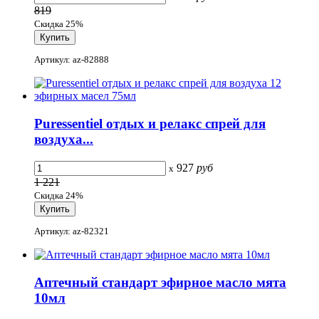
819
Скидка 25%
Артикул: az-82888
Puressentiel отдых и релакс спрей для
воздуха...
927
руб
x
1 221
Скидка 24%
Артикул: az-82321
Аптечный стандарт эфирное масло мята
10мл