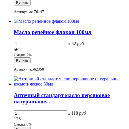
Артикул: az-76147
Масло репейное флакон 100мл
52
руб
x
56
Скидка 7%
Артикул: az-62350
Аптечный стандарт масло персиковое
натуральное...
118
руб
x
125
Скидка 6%