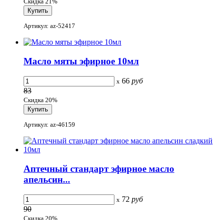
Скидка 21%
Артикул: az-52417
Масло мяты эфирное 10мл
66
руб
x
83
Скидка 20%
Артикул: az-46159
Аптечный стандарт эфирное масло
апельсин...
72
руб
x
90
Скидка 20%