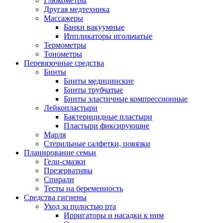
Глюкометры
Другая медтехника
Массажеры
Банки вакуумные
Иппликаторы игольчатые
Термометры
Тонометры
Перевязочные средства
Бинты
Бинты медицинские
Бинты трубчатые
Бинты эластичные компрессионные
Лейкопластыри
Бактерицидные пластыри
Пластыри фиксирующие
Марля
Стерильные салфетки, повязки
Планирование семьи
Гели-смазки
Презервативы
Спирали
Тесты на беременность
Средства гигиены
Уход за полостью рта
Ирригаторы и насадки к ним