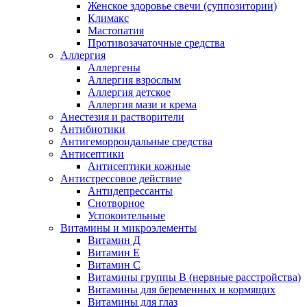
Женское здоровье свечи (суппозитории)
Климакс
Мастопатия
Противозачаточные средства
Аллергия
Аллергены
Аллергия взрослым
Аллергия детское
Аллергия мази и крема
Анестезия и растворители
Антибиотики
Антигеморроидальные средства
Антисептики
Антисептики кожные
Антистрессовое действие
Антидепрессанты
Снотворное
Успокоительные
Витамины и микроэлементы
Витамин Д
Витамин Е
Витамин С
Витамины группы В (нервные расстройства)
Витамины для беременных и кормящих
Витамины для глаз