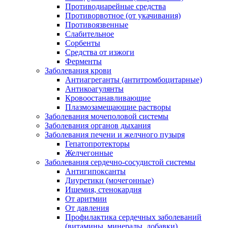
Противодиарейные средства
Противорвотное (от укачивания)
Противоязвенные
Слабительное
Сорбенты
Средства от изжоги
Ферменты
Заболевания крови
Антиагреганты (антитромбоцитарные)
Антикоагулянты
Кровоостанавливающие
Плазмозамещающие растворы
Заболевания мочеполовой системы
Заболевания органов дыхания
Заболевания печени и желчного пузыря
Гепатопротекторы
Желчегонные
Заболевания сердечно-сосудистой системы
Антигипоксанты
Диуретики (мочегонные)
Ишемия, стенокардия
От аритмии
От давления
Профилактика сердечных заболеваний
(витамины, минералы, добавки)