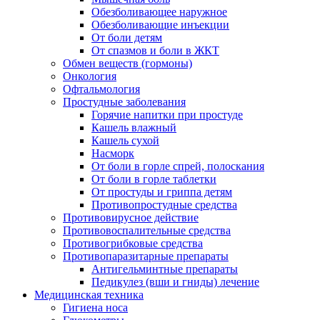
Обезболивающее наружное
Обезболивающие инъекции
От боли детям
От спазмов и боли в ЖКТ
Обмен веществ (гормоны)
Онкология
Офтальмология
Простудные заболевания
Горячие напитки при простуде
Кашель влажный
Кашель сухой
Насморк
От боли в горле спрей, полоскания
От боли в горле таблетки
От простуды и гриппа детям
Противопростудные средства
Противовирусное действие
Противовоспалительные средства
Противогрибковые средства
Противопаразитарные препараты
Антигельминтные препараты
Педикулез (вши и гниды) лечение
Медицинская техника
Гигиена носа