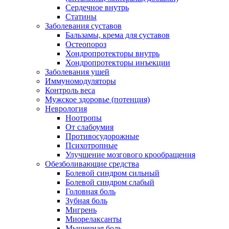
Сердечное внутрь
Статины
Заболевания суставов
Бальзамы, крема для суставов
Остеопороз
Хондропротекторы внутрь
Хондропротекторы инъекции
Заболевания ушей
Иммуномодуляторы
Контроль веса
Мужское здоровье (потенция)
Неврология
Ноотропы
От слабоумия
Противосудорожные
Психотропные
Улучшение мозгового крообращения
Обезболивающие средства
Болевой синдром сильный
Болевой синдром слабый
Головная боль
Зубная боль
Мигрень
Миорелаксанты
Мышечная боль