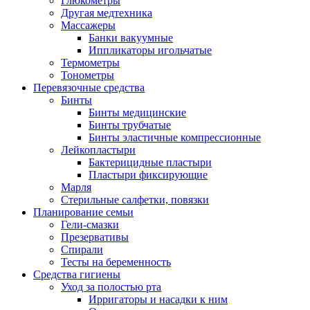
Глюкометры
Другая медтехника
Массажеры
Банки вакуумные
Иппликаторы игольчатые
Термометры
Тонометры
Перевязочные средства
Бинты
Бинты медицинские
Бинты трубчатые
Бинты эластичные компрессионные
Лейкопластыри
Бактерицидные пластыри
Пластыри фиксирующие
Марля
Стерильные салфетки, повязки
Планирование семьи
Гели-смазки
Презервативы
Спирали
Тесты на беременность
Средства гигиены
Уход за полостью рта
Ирригаторы и насадки к ним