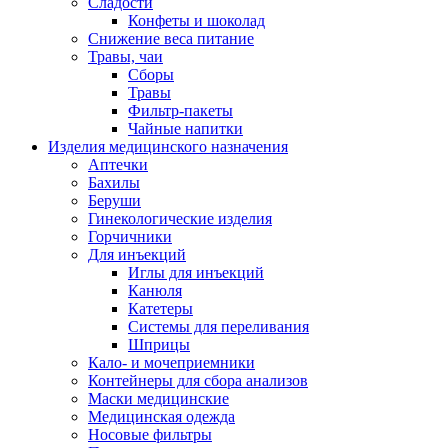
Сладости
Конфеты и шоколад
Снижение веса питание
Травы, чаи
Сборы
Травы
Фильтр-пакеты
Чайные напитки
Изделия медицинского назначения
Аптечки
Бахилы
Беруши
Гинекологические изделия
Горчичники
Для инъекций
Иглы для инъекций
Канюля
Катетеры
Системы для переливания
Шприцы
Кало- и мочеприемники
Контейнеры для сбора анализов
Маски медицинские
Медицинская одежда
Носовые фильтры