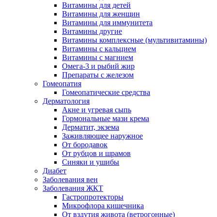
Витамины для детей
Витамины для женщин
Витамины для иммунитета
Витамины другие
Витамины комплексные (мультивитамины)
Витамины с кальцием
Витамины с магнием
Омега-3 и рыбий жир
Препараты с железом
Гомеопатия
Гомеопатические средства
Дерматология
Акне и угревая сыпь
Гормональные мази крема
Дерматит, экзема
Заживляющее наружное
От бородавок
От рубцов и шрамов
Синяки и ушибы
Диабет
Заболевания вен
Заболевания ЖКТ
Гастропротекторы
Микрофлора кишечника
От вздутия живота (ветрогонные)