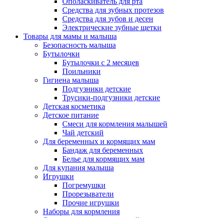
Ополаскиватель для рта
Средства для зубных протезов
Средства для зубов и десен
Электрические зубные щетки
Товары для мамы и малыша
Безопасность малыша
Бутылочки
Бутылочки с 2 месяцев
Поильники
Гигиена малыша
Подгузники детские
Трусики-подгузники детские
Детская косметика
Детское питание
Смеси для кормления малышей
Чай детский
Для беременных и кормящих мам
Бандаж для беременных
Белье для кормящих мам
Для купания малыша
Игрушки
Погремушки
Прорезыватели
Прочие игрушки
Наборы для кормления