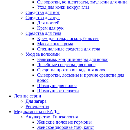
Сыворотки, концентраты, эмульсии для лица
Уход для кожи вокруг глаз
Средства для ног
Средства для рук
Для ногтей
Крем для рук
Средства для тела
Крем для тела, лосьон, бальзам
Массажные крема
Специальные средства для тела
Уход за волосами
Бальзамы, кондиционеры для волос
Лечебные средства для волос
Средства против выпадения волос
Сыворотки, лосьоны и прочие средства для
волос
Шампунь для волос
Шампунь от перхоти
Летние серии
Для загара
Репелленты
Медикаменты и БАДы
Акушерство. Гинекология
Женские половые гормоны
Женское здоровье (таб, капс)