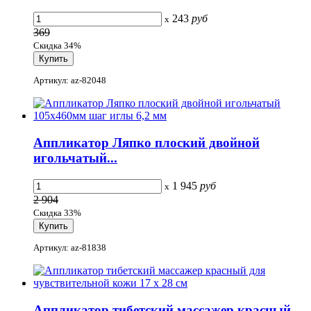
243
руб
x
369
Скидка 34%
Артикул: az-82048
Аппликатор Ляпко плоский двойной
игольчатый...
1 945
руб
x
2 904
Скидка 33%
Артикул: az-81838
Аппликатор тибетский массажер красный