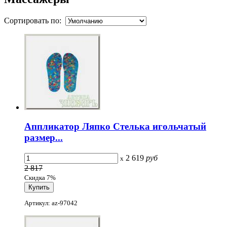
Сортировать по:
Аппликатор Ляпко Стелька игольчатый
размер...
2 619
руб
x
2 817
Скидка 7%
Артикул: az-97042