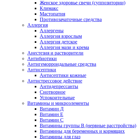
Женское здоровье свечи (суппозитории)
Климакс
Мастопатия
Противозачаточные средства
Аллергия
Аллергены
Аллергия взрослым
Аллергия детское
Аллергия мази и крема
Анестезия и растворители
Антибиотики
Антигеморроидальные средства
Антисептики
Антисептики кожные
Антистрессовое действие
Антидепрессанты
Снотворное
Успокоительные
Витамины и микроэлементы
Витамин Д
Витамин Е
Витамин С
Витамины группы В (нервные расстройства)
Витамины для беременных и кормящих
Витамины для глаз