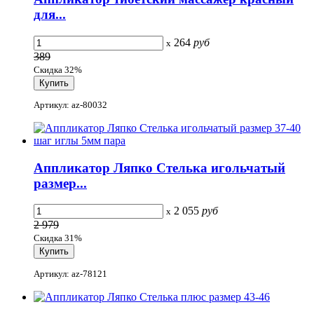
для...
264
руб
x
389
Скидка 32%
Артикул: az-80032
Аппликатор Ляпко Стелька игольчатый
размер...
2 055
руб
x
2 979
Скидка 31%
Артикул: az-78121