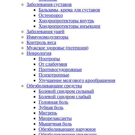
Заболевания суставов
Бальзамы, крема для суставов
Остеопороз
Хондропротекторы внутрь
Хондропротекторы инъекции
Заболевания ушей
Иммуномодуляторы
Контроль веса
Мужское здоровье (потенция)
Неврология
Ноотропы
От слабоумия
Противосудорожные
Психотропные
Улучшение мозгового крообращения
Обезболивающие средства
Болевой синдром сильный
Болевой синдром слабый
Головная боль
Зубная боль
Мигрень
Миорелаксанты
Мышечная боль
Обезболивающее наружное
Обезболивающие инъекции