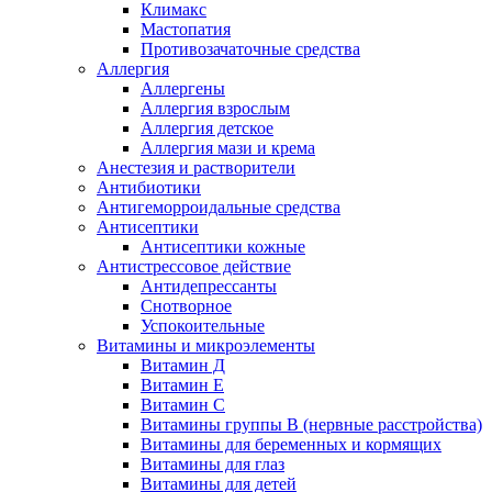
Климакс
Мастопатия
Противозачаточные средства
Аллергия
Аллергены
Аллергия взрослым
Аллергия детское
Аллергия мази и крема
Анестезия и растворители
Антибиотики
Антигеморроидальные средства
Антисептики
Антисептики кожные
Антистрессовое действие
Антидепрессанты
Снотворное
Успокоительные
Витамины и микроэлементы
Витамин Д
Витамин Е
Витамин С
Витамины группы В (нервные расстройства)
Витамины для беременных и кормящих
Витамины для глаз
Витамины для детей