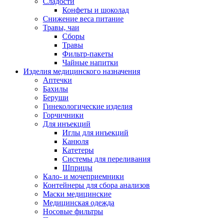
Сладости
Конфеты и шоколад
Снижение веса питание
Травы, чаи
Сборы
Травы
Фильтр-пакеты
Чайные напитки
Изделия медицинского назначения
Аптечки
Бахилы
Беруши
Гинекологические изделия
Горчичники
Для инъекций
Иглы для инъекций
Канюля
Катетеры
Системы для переливания
Шприцы
Кало- и мочеприемники
Контейнеры для сбора анализов
Маски медицинские
Медицинская одежда
Носовые фильтры