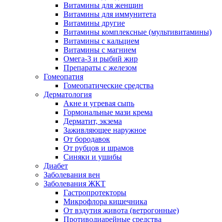
Витамины для женщин
Витамины для иммунитета
Витамины другие
Витамины комплексные (мультивитамины)
Витамины с кальцием
Витамины с магнием
Омега-3 и рыбий жир
Препараты с железом
Гомеопатия
Гомеопатические средства
Дерматология
Акне и угревая сыпь
Гормональные мази крема
Дерматит, экзема
Заживляющее наружное
От бородавок
От рубцов и шрамов
Синяки и ушибы
Диабет
Заболевания вен
Заболевания ЖКТ
Гастропротекторы
Микрофлора кишечника
От вздутия живота (ветрогонные)
Противодиарейные средства