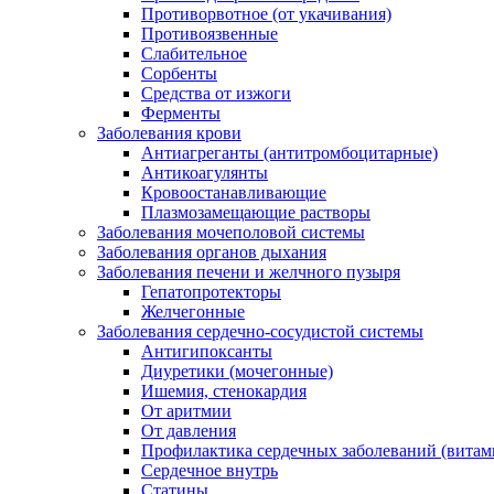
Противорвотное (от укачивания)
Противоязвенные
Слабительное
Сорбенты
Средства от изжоги
Ферменты
Заболевания крови
Антиагреганты (антитромбоцитарные)
Антикоагулянты
Кровоостанавливающие
Плазмозамещающие растворы
Заболевания мочеполовой системы
Заболевания органов дыхания
Заболевания печени и желчного пузыря
Гепатопротекторы
Желчегонные
Заболевания сердечно-сосудистой системы
Антигипоксанты
Диуретики (мочегонные)
Ишемия, стенокардия
От аритмии
От давления
Профилактика сердечных заболеваний (витам
Сердечное внутрь
Статины