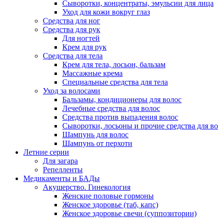
Сыворотки, концентраты, эмульсии для лица
Уход для кожи вокруг глаз
Средства для ног
Средства для рук
Для ногтей
Крем для рук
Средства для тела
Крем для тела, лосьон, бальзам
Массажные крема
Специальные средства для тела
Уход за волосами
Бальзамы, кондиционеры для волос
Лечебные средства для волос
Средства против выпадения волос
Сыворотки, лосьоны и прочие средства для в
Шампунь для волос
Шампунь от перхоти
Летние серии
Для загара
Репелленты
Медикаменты и БАДы
Акушерство. Гинекология
Женские половые гормоны
Женское здоровье (таб, капс)
Женское здоровье свечи (суппозитории)