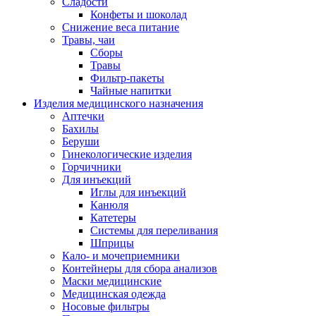
Сладости
Конфеты и шоколад
Снижение веса питание
Травы, чаи
Сборы
Травы
Фильтр-пакеты
Чайные напитки
Изделия медицинского назначения
Аптечки
Бахилы
Беруши
Гинекологические изделия
Горчичники
Для инъекций
Иглы для инъекций
Канюля
Катетеры
Системы для переливания
Шприцы
Кало- и мочеприемники
Контейнеры для сбора анализов
Маски медицинские
Медицинская одежда
Носовые фильтры