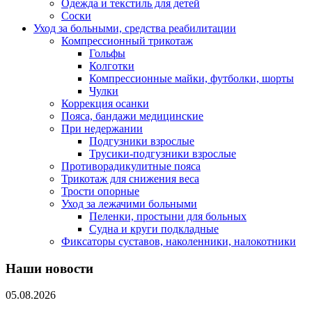
Одежда и текстиль для детей
Соски
Уход за больными, средства реабилитации
Компрессионный трикотаж
Гольфы
Колготки
Компрессионные майки, футболки, шорты
Чулки
Коррекция осанки
Пояса, бандажи медицинские
При недержании
Подгузники взрослые
Трусики-подгузники взрослые
Противорадикулитные пояса
Трикотаж для снижения веса
Трости опорные
Уход за лежачими больными
Пеленки, простыни для больных
Судна и круги подкладные
Фиксаторы суставов, наколенники, налокотники
Наши новости
05.08.2026