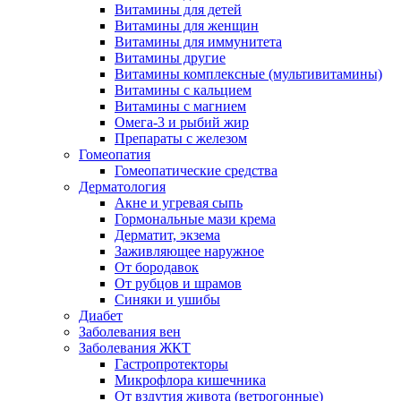
Витамины для детей
Витамины для женщин
Витамины для иммунитета
Витамины другие
Витамины комплексные (мультивитамины)
Витамины с кальцием
Витамины с магнием
Омега-3 и рыбий жир
Препараты с железом
Гомеопатия
Гомеопатические средства
Дерматология
Акне и угревая сыпь
Гормональные мази крема
Дерматит, экзема
Заживляющее наружное
От бородавок
От рубцов и шрамов
Синяки и ушибы
Диабет
Заболевания вен
Заболевания ЖКТ
Гастропротекторы
Микрофлора кишечника
От вздутия живота (ветрогонные)