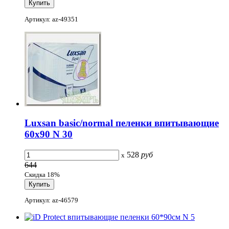
Артикул: az-49351
Luxsan basic/normal пеленки впитывающие
60х90 N 30
528
руб
x
644
Скидка 18%
Артикул: az-46579