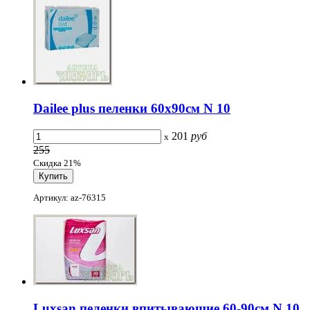
Dailee plus пеленки 60х90см N 10
201
руб
x
255
Скидка 21%
Артикул: az-76315
Luxsan пеленки впитывающие 60-90см N 10