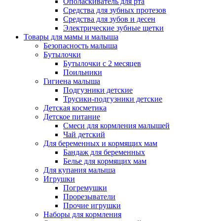
Ополаскиватель для рта
Средства для зубных протезов
Средства для зубов и десен
Электрические зубные щетки
Товары для мамы и малыша
Безопасность малыша
Бутылочки
Бутылочки с 2 месяцев
Поильники
Гигиена малыша
Подгузники детские
Трусики-подгузники детские
Детская косметика
Детское питание
Смеси для кормления малышей
Чай детский
Для беременных и кормящих мам
Бандаж для беременных
Белье для кормящих мам
Для купания малыша
Игрушки
Погремушки
Прорезыватели
Прочие игрушки
Наборы для кормления