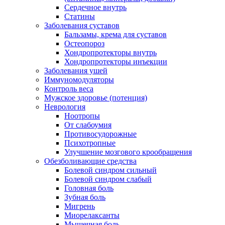
Сердечное внутрь
Статины
Заболевания суставов
Бальзамы, крема для суставов
Остеопороз
Хондропротекторы внутрь
Хондропротекторы инъекции
Заболевания ушей
Иммуномодуляторы
Контроль веса
Мужское здоровье (потенция)
Неврология
Ноотропы
От слабоумия
Противосудорожные
Психотропные
Улучшение мозгового крообращения
Обезболивающие средства
Болевой синдром сильный
Болевой синдром слабый
Головная боль
Зубная боль
Мигрень
Миорелаксанты
Мышечная боль