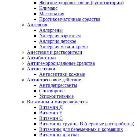
Женское здоровье свечи (суппозитории)
Климакс
Мастопатия
Противозачаточные средства
Аллергия
Аллергены
Аллергия взрослым
Аллергия детское
Аллергия мази и крема
Анестезия и растворители
Антибиотики
Антигеморроидальные средства
Антисептики
Антисептики кожные
Антистрессовое действие
Антидепрессанты
Снотворное
Успокоительные
Витамины и микроэлементы
Витамин Д
Витамин Е
Витамин С
Витамины группы В (нервные расстройства)
Витамины для беременных и кормящих
Витамины для глаз