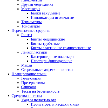
Глюкометры
Другая медтехника
Массажеры
Банки вакуумные
Иппликаторы игольчатые
Термометры
Тонометры
Перевязочные средства
Бинты
Бинты медицинские
Бинты трубчатые
Бинты эластичные компрессионные
Лейкопластыри
Бактерицидные пластыри
Пластыри фиксирующие
Марля
Стерильные салфетки, повязки
Планирование семьи
Гели-смазки
Презервативы
Спирали
Тесты на беременность
Средства гигиены
Уход за полостью рта
Ирригаторы и насадки к ним