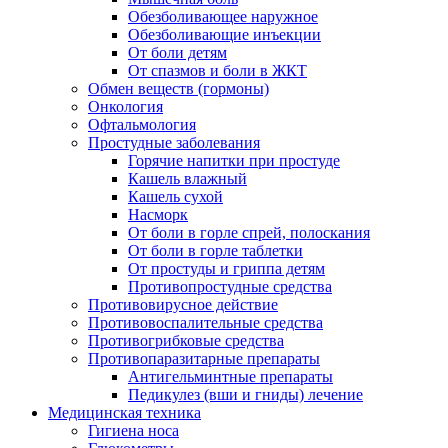
Обезболивающее наружное
Обезболивающие инъекции
От боли детям
От спазмов и боли в ЖКТ
Обмен веществ (гормоны)
Онкология
Офтальмология
Простудные заболевания
Горячие напитки при простуде
Кашель влажный
Кашель сухой
Насморк
От боли в горле спрей, полоскания
От боли в горле таблетки
От простуды и гриппа детям
Противопростудные средства
Противовирусное действие
Противовоспалительные средства
Противогрибковые средства
Противопаразитарные препараты
Антигельминтные препараты
Педикулез (вши и гниды) лечение
Медицинская техника
Гигиена носа