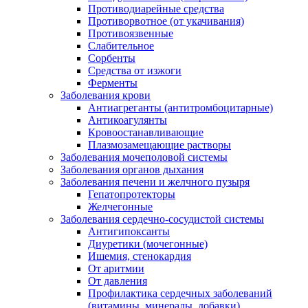
Противодиарейные средства
Противорвотное (от укачивания)
Противоязвенные
Слабительное
Сорбенты
Средства от изжоги
Ферменты
Заболевания крови
Антиагреганты (антитромбоцитарные)
Антикоагулянты
Кровоостанавливающие
Плазмозамещающие растворы
Заболевания мочеполовой системы
Заболевания органов дыхания
Заболевания печени и желчного пузыря
Гепатопротекторы
Желчегонные
Заболевания сердечно-сосудистой системы
Антигипоксанты
Диуретики (мочегонные)
Ишемия, стенокардия
От аритмии
От давления
Профилактика сердечных заболеваний
(витамины, минералы, добавки)