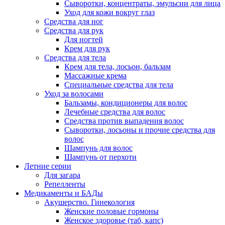
Сыворотки, концентраты, эмульсии для лица
Уход для кожи вокруг глаз
Средства для ног
Средства для рук
Для ногтей
Крем для рук
Средства для тела
Крем для тела, лосьон, бальзам
Массажные крема
Специальные средства для тела
Уход за волосами
Бальзамы, кондиционеры для волос
Лечебные средства для волос
Средства против выпадения волос
Сыворотки, лосьоны и прочие средства для
волос
Шампунь для волос
Шампунь от перхоти
Летние серии
Для загара
Репелленты
Медикаменты и БАДы
Акушерство. Гинекология
Женские половые гормоны
Женское здоровье (таб, капс)