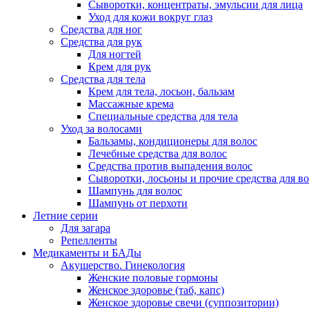
Сыворотки, концентраты, эмульсии для лица
Уход для кожи вокруг глаз
Средства для ног
Средства для рук
Для ногтей
Крем для рук
Средства для тела
Крем для тела, лосьон, бальзам
Массажные крема
Специальные средства для тела
Уход за волосами
Бальзамы, кондиционеры для волос
Лечебные средства для волос
Средства против выпадения волос
Сыворотки, лосьоны и прочие средства для в
Шампунь для волос
Шампунь от перхоти
Летние серии
Для загара
Репелленты
Медикаменты и БАДы
Акушерство. Гинекология
Женские половые гормоны
Женское здоровье (таб, капс)
Женское здоровье свечи (суппозитории)