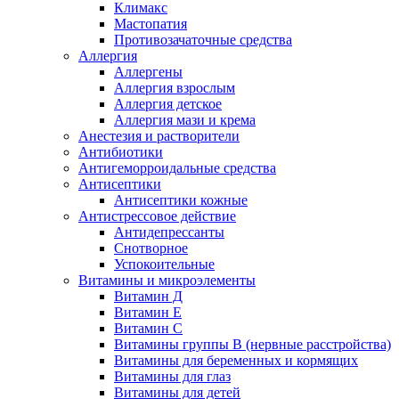
Климакс
Мастопатия
Противозачаточные средства
Аллергия
Аллергены
Аллергия взрослым
Аллергия детское
Аллергия мази и крема
Анестезия и растворители
Антибиотики
Антигеморроидальные средства
Антисептики
Антисептики кожные
Антистрессовое действие
Антидепрессанты
Снотворное
Успокоительные
Витамины и микроэлементы
Витамин Д
Витамин Е
Витамин С
Витамины группы В (нервные расстройства)
Витамины для беременных и кормящих
Витамины для глаз
Витамины для детей