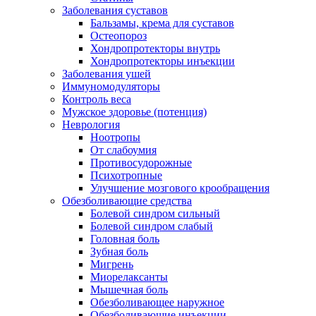
Заболевания суставов
Бальзамы, крема для суставов
Остеопороз
Хондропротекторы внутрь
Хондропротекторы инъекции
Заболевания ушей
Иммуномодуляторы
Контроль веса
Мужское здоровье (потенция)
Неврология
Ноотропы
От слабоумия
Противосудорожные
Психотропные
Улучшение мозгового крообращения
Обезболивающие средства
Болевой синдром сильный
Болевой синдром слабый
Головная боль
Зубная боль
Мигрень
Миорелаксанты
Мышечная боль
Обезболивающее наружное
Обезболивающие инъекции