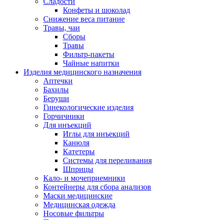
Сладости
Конфеты и шоколад
Снижение веса питание
Травы, чаи
Сборы
Травы
Фильтр-пакеты
Чайные напитки
Изделия медицинского назначения
Аптечки
Бахилы
Беруши
Гинекологические изделия
Горчичники
Для инъекций
Иглы для инъекций
Канюля
Катетеры
Системы для переливания
Шприцы
Кало- и мочеприемники
Контейнеры для сбора анализов
Маски медицинские
Медицинская одежда
Носовые фильтры