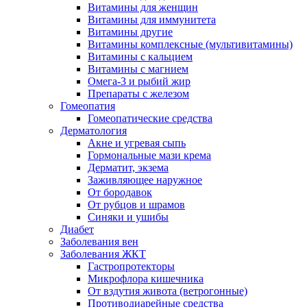
Витамины для женщин
Витамины для иммунитета
Витамины другие
Витамины комплексные (мультивитамины)
Витамины с кальцием
Витамины с магнием
Омега-3 и рыбий жир
Препараты с железом
Гомеопатия
Гомеопатические средства
Дерматология
Акне и угревая сыпь
Гормональные мази крема
Дерматит, экзема
Заживляющее наружное
От бородавок
От рубцов и шрамов
Синяки и ушибы
Диабет
Заболевания вен
Заболевания ЖКТ
Гастропротекторы
Микрофлора кишечника
От вздутия живота (ветрогонные)
Противодиарейные средства