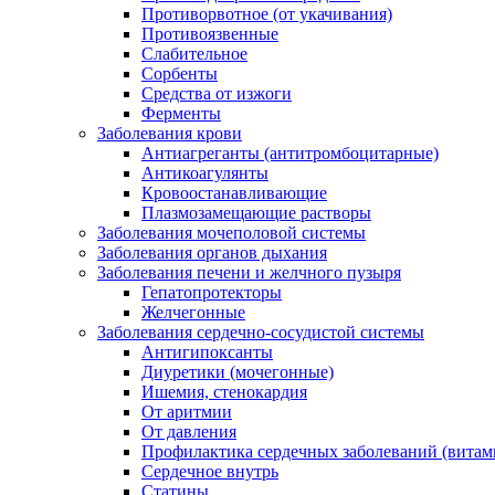
Противорвотное (от укачивания)
Противоязвенные
Слабительное
Сорбенты
Средства от изжоги
Ферменты
Заболевания крови
Антиагреганты (антитромбоцитарные)
Антикоагулянты
Кровоостанавливающие
Плазмозамещающие растворы
Заболевания мочеполовой системы
Заболевания органов дыхания
Заболевания печени и желчного пузыря
Гепатопротекторы
Желчегонные
Заболевания сердечно-сосудистой системы
Антигипоксанты
Диуретики (мочегонные)
Ишемия, стенокардия
От аритмии
От давления
Профилактика сердечных заболеваний (витам
Сердечное внутрь
Статины