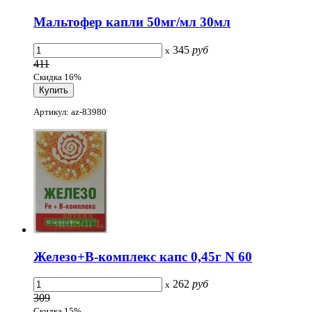
Мальтофер капли 50мг/мл 30мл
345
руб
x
411
Скидка 16%
Артикул: az-83980
Железо+В-комплекс капс 0,45г N 60
262
руб
x
309
Скидка 15%