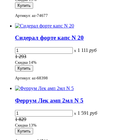
Артикул: az-74677
Сидерал форте капс N 20
1 111
руб
x
1 293
Скидка 14%
Артикул: az-68398
Феррум Лек амп 2мл N 5
1 591
руб
x
1 829
Скидка 13%