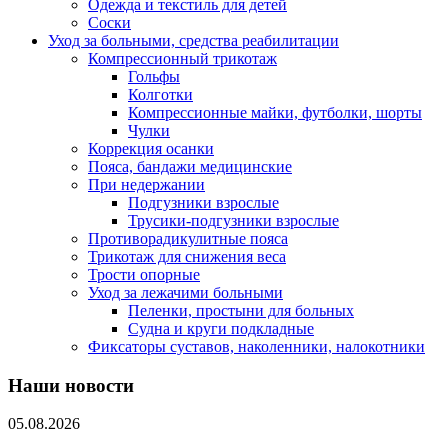
Одежда и текстиль для детей
Соски
Уход за больными, средства реабилитации
Компрессионный трикотаж
Гольфы
Колготки
Компрессионные майки, футболки, шорты
Чулки
Коррекция осанки
Пояса, бандажи медицинские
При недержании
Подгузники взрослые
Трусики-подгузники взрослые
Противорадикулитные пояса
Трикотаж для снижения веса
Трости опорные
Уход за лежачими больными
Пеленки, простыни для больных
Судна и круги подкладные
Фиксаторы суставов, наколенники, налокотники
Наши новости
05.08.2026