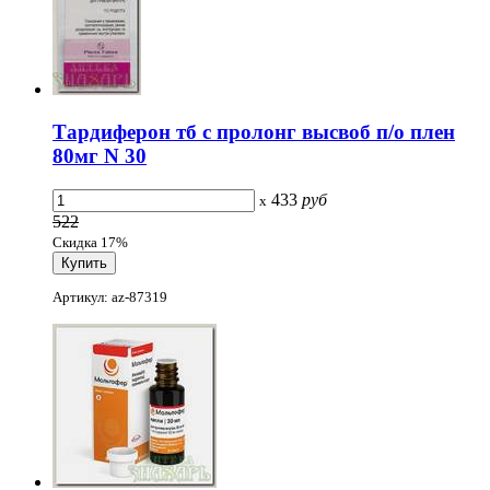
Тардиферон тб с пролонг высвоб п/о плен
80мг N 30
433
руб
x
522
Скидка 17%
Артикул: az-87319