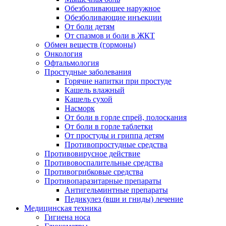
Обезболивающее наружное
Обезболивающие инъекции
От боли детям
От спазмов и боли в ЖКТ
Обмен веществ (гормоны)
Онкология
Офтальмология
Простудные заболевания
Горячие напитки при простуде
Кашель влажный
Кашель сухой
Насморк
От боли в горле спрей, полоскания
От боли в горле таблетки
От простуды и гриппа детям
Противопростудные средства
Противовирусное действие
Противовоспалительные средства
Противогрибковые средства
Противопаразитарные препараты
Антигельминтные препараты
Педикулез (вши и гниды) лечение
Медицинская техника
Гигиена носа