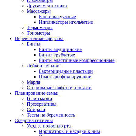
Глюкометры
Другая медтехника
Массажеры
Банки вакуумные
Иппликаторы игольчатые
Термометры
Тонометры
Перевязочные средства
Бинты
Бинты медицинские
Бинты трубчатые
Бинты эластичные компрессионные
Лейкопластыри
Бактерицидные пластыри
Пластыри фиксирующие
Марля
Стерильные салфетки, повязки
Планирование семьи
Гели-смазки
Презервативы
Спирали
Тесты на беременность
Средства гигиены
Уход за полостью рта
Ирригаторы и насадки к ним