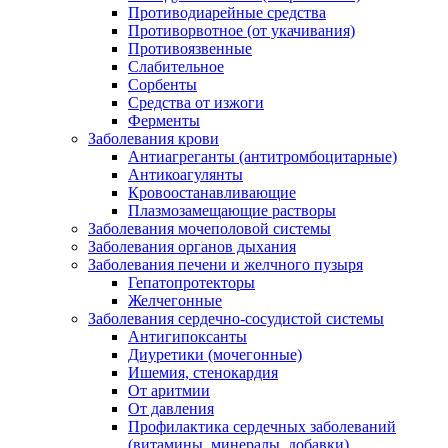
Противодиарейные средства
Противорвотное (от укачивания)
Противоязвенные
Слабительное
Сорбенты
Средства от изжоги
Ферменты
Заболевания крови
Антиагреганты (антитромбоцитарные)
Антикоагулянты
Кровоостанавливающие
Плазмозамещающие растворы
Заболевания мочеполовой системы
Заболевания органов дыхания
Заболевания печени и желчного пузыря
Гепатопротекторы
Желчегонные
Заболевания сердечно-сосудистой системы
Антигипоксанты
Диуретики (мочегонные)
Ишемия, стенокардия
От аритмии
От давления
Профилактика сердечных заболеваний
(витамины, минералы, добавки)