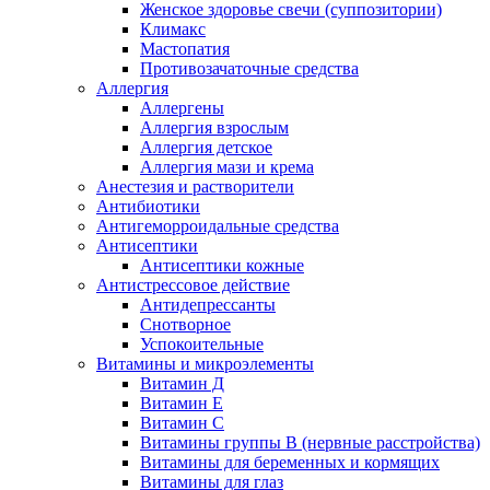
Женское здоровье свечи (суппозитории)
Климакс
Мастопатия
Противозачаточные средства
Аллергия
Аллергены
Аллергия взрослым
Аллергия детское
Аллергия мази и крема
Анестезия и растворители
Антибиотики
Антигеморроидальные средства
Антисептики
Антисептики кожные
Антистрессовое действие
Антидепрессанты
Снотворное
Успокоительные
Витамины и микроэлементы
Витамин Д
Витамин Е
Витамин С
Витамины группы В (нервные расстройства)
Витамины для беременных и кормящих
Витамины для глаз