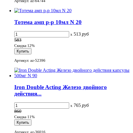
Артикул: az-64744
Тотема амп р-р 10мл N 20
513
руб
x
583
Скидка 12%
Артикул: az-52396
Iron Double Acting Железо двойного
действия...
765
руб
x
860
Скидка 11%
Артикул: az-36016