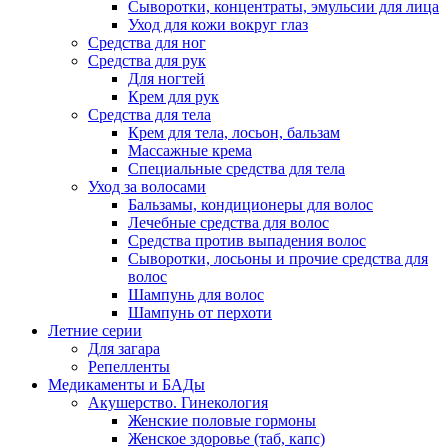
Сыворотки, концентраты, эмульсии для лица
Уход для кожи вокруг глаз
Средства для ног
Средства для рук
Для ногтей
Крем для рук
Средства для тела
Крем для тела, лосьон, бальзам
Массажные крема
Специальные средства для тела
Уход за волосами
Бальзамы, кондиционеры для волос
Лечебные средства для волос
Средства против выпадения волос
Сыворотки, лосьоны и прочие средства для
волос
Шампунь для волос
Шампунь от перхоти
Летние серии
Для загара
Репелленты
Медикаменты и БАДы
Акушерство. Гинекология
Женские половые гормоны
Женское здоровье (таб, капс)