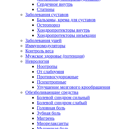
Сердечное внутрь
Статины
Заболевания суставов
Бальзамы, крема для суставов
Остеопороз
Хондропротекторы внутрь
Хондропротекторы инъекции
Заболевания ушей
Иммуномодуляторы
Контроль веса
Мужское здоровье (потенция)
Неврология
Ноотропы
От слабоумия
Противосудорожные
Психотропные
Улучшение мозгового крообращения
Обезболивающие средства
Болевой синдром сильный
Болевой синдром слабый
Головная боль
Зубная боль
Мигрень
Миорелаксанты
Мышечная боль