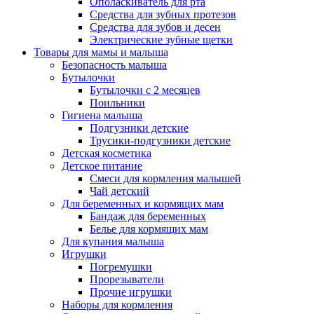
Ополаскиватель для рта
Средства для зубных протезов
Средства для зубов и десен
Электрические зубные щетки
Товары для мамы и малыша
Безопасность малыша
Бутылочки
Бутылочки с 2 месяцев
Поильники
Гигиена малыша
Подгузники детские
Трусики-подгузники детские
Детская косметика
Детское питание
Смеси для кормления малышей
Чай детский
Для беременных и кормящих мам
Бандаж для беременных
Белье для кормящих мам
Для купания малыша
Игрушки
Погремушки
Прорезыватели
Прочие игрушки
Наборы для кормления