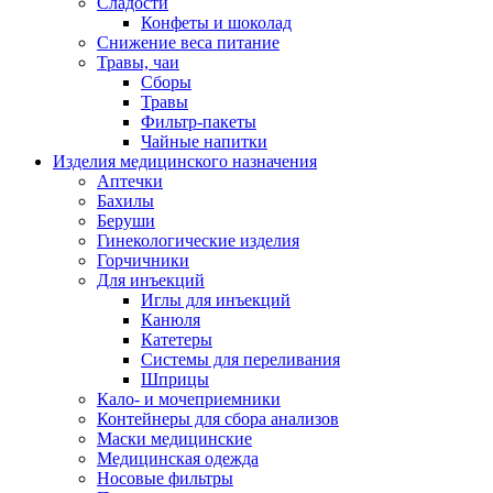
Сладости
Конфеты и шоколад
Снижение веса питание
Травы, чаи
Сборы
Травы
Фильтр-пакеты
Чайные напитки
Изделия медицинского назначения
Аптечки
Бахилы
Беруши
Гинекологические изделия
Горчичники
Для инъекций
Иглы для инъекций
Канюля
Катетеры
Системы для переливания
Шприцы
Кало- и мочеприемники
Контейнеры для сбора анализов
Маски медицинские
Медицинская одежда
Носовые фильтры