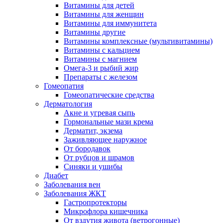
Витамины для детей
Витамины для женщин
Витамины для иммунитета
Витамины другие
Витамины комплексные (мультивитамины)
Витамины с кальцием
Витамины с магнием
Омега-3 и рыбий жир
Препараты с железом
Гомеопатия
Гомеопатические средства
Дерматология
Акне и угревая сыпь
Гормональные мази крема
Дерматит, экзема
Заживляющее наружное
От бородавок
От рубцов и шрамов
Синяки и ушибы
Диабет
Заболевания вен
Заболевания ЖКТ
Гастропротекторы
Микрофлора кишечника
От вздутия живота (ветрогонные)