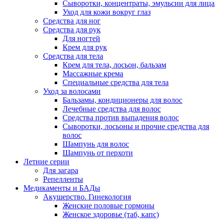
Сыворотки, концентраты, эмульсии для лица
Уход для кожи вокруг глаз
Средства для ног
Средства для рук
Для ногтей
Крем для рук
Средства для тела
Крем для тела, лосьон, бальзам
Массажные крема
Специальные средства для тела
Уход за волосами
Бальзамы, кондиционеры для волос
Лечебные средства для волос
Средства против выпадения волос
Сыворотки, лосьоны и прочие средства для
волос
Шампунь для волос
Шампунь от перхоти
Летние серии
Для загара
Репелленты
Медикаменты и БАДы
Акушерство. Гинекология
Женские половые гормоны
Женское здоровье (таб, капс)