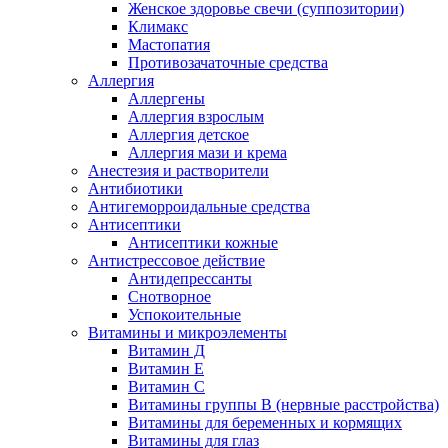
Женское здоровье свечи (суппозитории)
Климакс
Мастопатия
Противозачаточные средства
Аллергия
Аллергены
Аллергия взрослым
Аллергия детское
Аллергия мази и крема
Анестезия и растворители
Антибиотики
Антигеморроидальные средства
Антисептики
Антисептики кожные
Антистрессовое действие
Антидепрессанты
Снотворное
Успокоительные
Витамины и микроэлементы
Витамин Д
Витамин Е
Витамин С
Витамины группы В (нервные расстройства)
Витамины для беременных и кормящих
Витамины для глаз