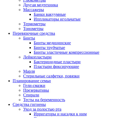
Глюкометры
Другая медтехника
Массажеры
Банки вакуумные
Иппликаторы игольчатые
Термометры
Тонометры
Перевязочные средства
Бинты
Бинты медицинские
Бинты трубчатые
Бинты эластичные компрессионные
Лейкопластыри
Бактерицидные пластыри
Пластыри фиксирующие
Марля
Стерильные салфетки, повязки
Планирование семьи
Гели-смазки
Презервативы
Спирали
Тесты на беременность
Средства гигиены
Уход за полостью рта
Ирригаторы и насадки к ним