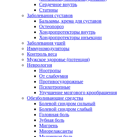
Сердечное внутрь
Статины
Заболевания суставов
Бальзамы, крема для суставов
Остеопороз
Хондропротекторы внутрь
Хондропротекторы инъекции
Заболевания ушей
Иммуномодуляторы
Контроль веса
Мужское здоровье (потенция)
Неврология
Ноотропы
От слабоумия
Противосудорожные
Психотропные
Улучшение мозгового крообращения
Обезболивающие средства
Болевой синдром сильный
Болевой синдром слабый
Головная боль
Зубная боль
Мигрень
Миорелаксанты
Мышечная боль