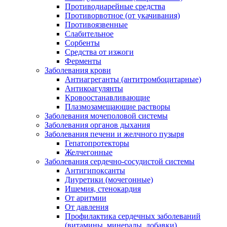
Противодиарейные средства
Противорвотное (от укачивания)
Противоязвенные
Слабительное
Сорбенты
Средства от изжоги
Ферменты
Заболевания крови
Антиагреганты (антитромбоцитарные)
Антикоагулянты
Кровоостанавливающие
Плазмозамещающие растворы
Заболевания мочеполовой системы
Заболевания органов дыхания
Заболевания печени и желчного пузыря
Гепатопротекторы
Желчегонные
Заболевания сердечно-сосудистой системы
Антигипоксанты
Диуретики (мочегонные)
Ишемия, стенокардия
От аритмии
От давления
Профилактика сердечных заболеваний
(витамины, минералы, добавки)