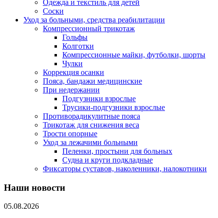
Одежда и текстиль для детей
Соски
Уход за больными, средства реабилитации
Компрессионный трикотаж
Гольфы
Колготки
Компрессионные майки, футболки, шорты
Чулки
Коррекция осанки
Пояса, бандажи медицинские
При недержании
Подгузники взрослые
Трусики-подгузники взрослые
Противорадикулитные пояса
Трикотаж для снижения веса
Трости опорные
Уход за лежачими больными
Пеленки, простыни для больных
Судна и круги подкладные
Фиксаторы суставов, наколенники, налокотники
Наши новости
05.08.2026