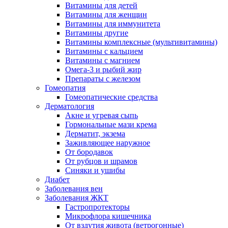
Витамины для детей
Витамины для женщин
Витамины для иммунитета
Витамины другие
Витамины комплексные (мультивитамины)
Витамины с кальцием
Витамины с магнием
Омега-3 и рыбий жир
Препараты с железом
Гомеопатия
Гомеопатические средства
Дерматология
Акне и угревая сыпь
Гормональные мази крема
Дерматит, экзема
Заживляющее наружное
От бородавок
От рубцов и шрамов
Синяки и ушибы
Диабет
Заболевания вен
Заболевания ЖКТ
Гастропротекторы
Микрофлора кишечника
От вздутия живота (ветрогонные)