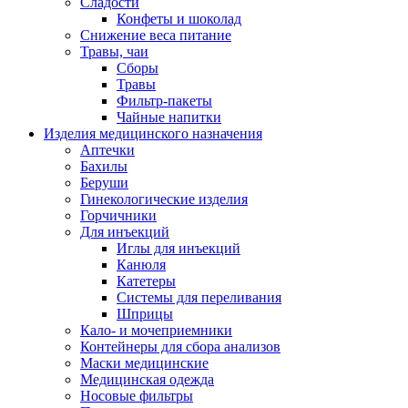
Сладости
Конфеты и шоколад
Снижение веса питание
Травы, чаи
Сборы
Травы
Фильтр-пакеты
Чайные напитки
Изделия медицинского назначения
Аптечки
Бахилы
Беруши
Гинекологические изделия
Горчичники
Для инъекций
Иглы для инъекций
Канюля
Катетеры
Системы для переливания
Шприцы
Кало- и мочеприемники
Контейнеры для сбора анализов
Маски медицинские
Медицинская одежда
Носовые фильтры