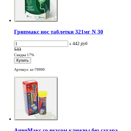
Грипмакс нос таблетки 321мг N 30
442
руб
x
533
Скидка 17%
Артикул: az-79990
АнвиМакс со вкусом клюквы без сахара