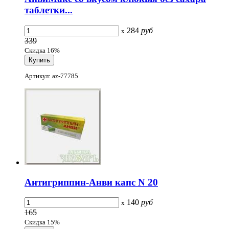
таблетки...
284
руб
x
339
Скидка 16%
Артикул: az-77785
Антигриппин-Анви капс N 20
140
руб
x
165
Скидка 15%