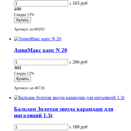
165
руб
x
190
Скидка 13%
Артикул: az-60292
АнвиМакс капс N 20
266
руб
x
303
Скидка 12%
Артикул: az-46726
Бальзам Золотая звезда карандаш для
ингаляций 1.3г
188
руб
x