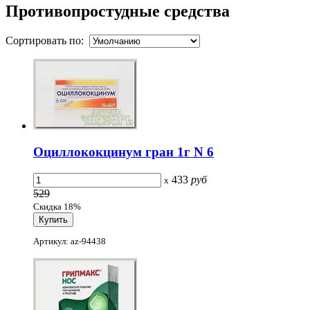
Противопростудные средства
Сортировать по:
Оциллококцинум гран 1г N 6
433
руб
x
529
Скидка 18%
Артикул: az-94438