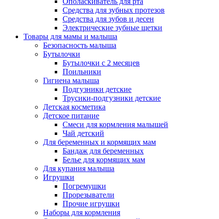
Ополаскиватель для рта
Средства для зубных протезов
Средства для зубов и десен
Электрические зубные щетки
Товары для мамы и малыша
Безопасность малыша
Бутылочки
Бутылочки с 2 месяцев
Поильники
Гигиена малыша
Подгузники детские
Трусики-подгузники детские
Детская косметика
Детское питание
Смеси для кормления малышей
Чай детский
Для беременных и кормящих мам
Бандаж для беременных
Белье для кормящих мам
Для купания малыша
Игрушки
Погремушки
Прорезыватели
Прочие игрушки
Наборы для кормления