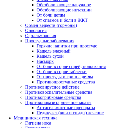
Обезболивающее наружное
Обезболивающие инъекции
От боли детям
От спазмов и боли в ЖКТ
Обмен веществ (гормоны)
Онкология
Офтальмология
Простудные заболевания
Горячие напитки при простуде
Кашель влажный
Кашель сухой
Насморк
От боли в горле спрей, полоскания
От боли в горле таблетки
От простуды и гриппа детям
Противопростудные средства
Противовирусное действие
Противовоспалительные средства
Противогрибковые средства
Противопаразитарные препараты
Антигельминтные препараты
Педикулез (вши и гниды) лечение
Медицинская техника
Гигиена носа