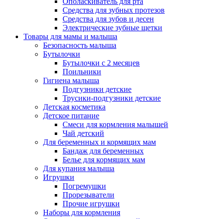
Ополаскиватель для рта
Средства для зубных протезов
Средства для зубов и десен
Электрические зубные щетки
Товары для мамы и малыша
Безопасность малыша
Бутылочки
Бутылочки с 2 месяцев
Поильники
Гигиена малыша
Подгузники детские
Трусики-подгузники детские
Детская косметика
Детское питание
Смеси для кормления малышей
Чай детский
Для беременных и кормящих мам
Бандаж для беременных
Белье для кормящих мам
Для купания малыша
Игрушки
Погремушки
Прорезыватели
Прочие игрушки
Наборы для кормления