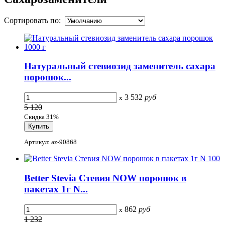
Сортировать по:
Натуральный стевиозид заменитель сахара
порошок...
3 532
руб
x
5 120
Скидка 31%
Артикул: az-90868
Better Stevia Стевия NOW порошок в
пакетах 1г N...
862
руб
x
1 232