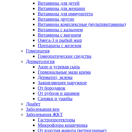
Витамины для детей
Витамины для женщин
Витамины для иммунитета
Витамины другие
Витамины комплексные (мультивитамины)
Витамины с кальцием
Витамины с магнием
Омега-3 и рыбий жир
Препараты с железом
Гомеопатия
Гомеопатические средства
Дерматология
Акне и угревая сыпь
Гормональные мази крема
Дерматит, экзема
Заживляющее наружное
От бородавок
От рубцов и шрамов
Синяки и ушибы
Диабет
Заболевания вен
Заболевания ЖКТ
Гастропротекторы
Микрофлора кишечника
От вздутия живота (ветрогонные)