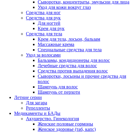
Сыворотки, концентраты, эмульсии для лица
Уход для кожи вокруг глаз
Средства для ног
Средства для рук
Для ногтей
Крем для рук
Средства для тела
Крем для тела, лосьон, бальзам
Массажные крема
Специальные средства для тела
Уход за волосами
Бальзамы, кондиционеры для волос
Лечебные средства для волос
Средства против выпадения волос
Сыворотки, лосьоны и прочие средства для
волос
Шампунь для волос
Шампунь от перхоти
Летние серии
Для загара
Репелленты
Медикаменты и БАДы
Акушерство. Гинекология
Женские половые гормоны
Женское здоровье (таб, капс)