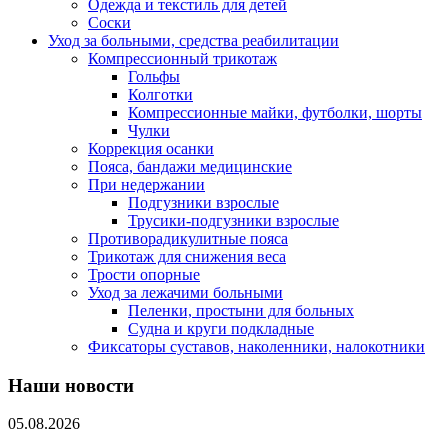
Одежда и текстиль для детей
Соски
Уход за больными, средства реабилитации
Компрессионный трикотаж
Гольфы
Колготки
Компрессионные майки, футболки, шорты
Чулки
Коррекция осанки
Пояса, бандажи медицинские
При недержании
Подгузники взрослые
Трусики-подгузники взрослые
Противорадикулитные пояса
Трикотаж для снижения веса
Трости опорные
Уход за лежачими больными
Пеленки, простыни для больных
Судна и круги подкладные
Фиксаторы суставов, наколенники, налокотники
Наши новости
05.08.2026