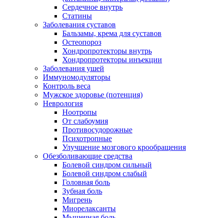
Сердечное внутрь
Статины
Заболевания суставов
Бальзамы, крема для суставов
Остеопороз
Хондропротекторы внутрь
Хондропротекторы инъекции
Заболевания ушей
Иммуномодуляторы
Контроль веса
Мужское здоровье (потенция)
Неврология
Ноотропы
От слабоумия
Противосудорожные
Психотропные
Улучшение мозгового крообращения
Обезболивающие средства
Болевой синдром сильный
Болевой синдром слабый
Головная боль
Зубная боль
Мигрень
Миорелаксанты
Мышечная боль