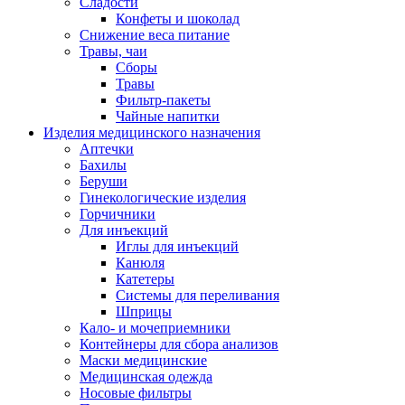
Сладости
Конфеты и шоколад
Снижение веса питание
Травы, чаи
Сборы
Травы
Фильтр-пакеты
Чайные напитки
Изделия медицинского назначения
Аптечки
Бахилы
Беруши
Гинекологические изделия
Горчичники
Для инъекций
Иглы для инъекций
Канюля
Катетеры
Системы для переливания
Шприцы
Кало- и мочеприемники
Контейнеры для сбора анализов
Маски медицинские
Медицинская одежда
Носовые фильтры