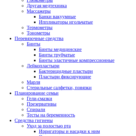
Глюкометры
Другая медтехника
Массажеры
Банки вакуумные
Иппликаторы игольчатые
Термометры
Тонометры
Перевязочные средства
Бинты
Бинты медицинские
Бинты трубчатые
Бинты эластичные компрессионные
Лейкопластыри
Бактерицидные пластыри
Пластыри фиксирующие
Марля
Стерильные салфетки, повязки
Планирование семьи
Гели-смазки
Презервативы
Спирали
Тесты на беременность
Средства гигиены
Уход за полостью рта
Ирригаторы и насадки к ним