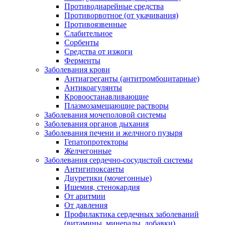
Противодиарейные средства
Противорвотное (от укачивания)
Противоязвенные
Слабительное
Сорбенты
Средства от изжоги
Ферменты
Заболевания крови
Антиагреганты (антитромбоцитарные)
Антикоагулянты
Кровоостанавливающие
Плазмозамещающие растворы
Заболевания мочеполовой системы
Заболевания органов дыхания
Заболевания печени и желчного пузыря
Гепатопротекторы
Желчегонные
Заболевания сердечно-сосудистой системы
Антигипоксанты
Диуретики (мочегонные)
Ишемия, стенокардия
От аритмии
От давления
Профилактика сердечных заболеваний
(витамины, минералы, добавки)