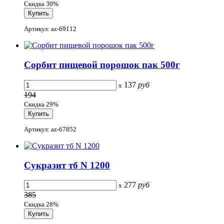
Скидка 30%
Артикул: az-69112
Сорбит пищевой порошок пак 500г
137
руб
x
194
Скидка 29%
Артикул: az-67852
Сукразит тб N 1200
277
руб
x
385
Скидка 28%