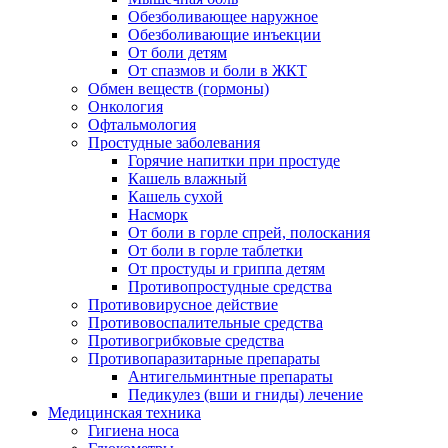
Обезболивающее наружное
Обезболивающие инъекции
От боли детям
От спазмов и боли в ЖКТ
Обмен веществ (гормоны)
Онкология
Офтальмология
Простудные заболевания
Горячие напитки при простуде
Кашель влажный
Кашель сухой
Насморк
От боли в горле спрей, полоскания
От боли в горле таблетки
От простуды и гриппа детям
Противопростудные средства
Противовирусное действие
Противовоспалительные средства
Противогрибковые средства
Противопаразитарные препараты
Антигельминтные препараты
Педикулез (вши и гниды) лечение
Медицинская техника
Гигиена носа