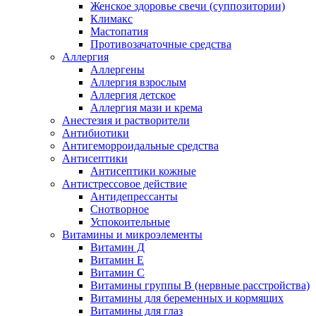
Женское здоровье свечи (суппозитории)
Климакс
Мастопатия
Противозачаточные средства
Аллергия
Аллергены
Аллергия взрослым
Аллергия детское
Аллергия мази и крема
Анестезия и растворители
Антибиотики
Антигеморроидальные средства
Антисептики
Антисептики кожные
Антистрессовое действие
Антидепрессанты
Снотворное
Успокоительные
Витамины и микроэлементы
Витамин Д
Витамин Е
Витамин С
Витамины группы В (нервные расстройства)
Витамины для беременных и кормящих
Витамины для глаз