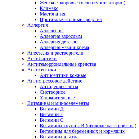
Женское здоровье свечи (суппозитории)
Климакс
Мастопатия
Противозачаточные средства
Аллергия
Аллергены
Аллергия взрослым
Аллергия детское
Аллергия мази и крема
Анестезия и растворители
Антибиотики
Антигеморроидальные средства
Антисептики
Антисептики кожные
Антистрессовое действие
Антидепрессанты
Снотворное
Успокоительные
Витамины и микроэлементы
Витамин Д
Витамин Е
Витамин С
Витамины группы В (нервные расстройства)
Витамины для беременных и кормящих
Витамины для глаз