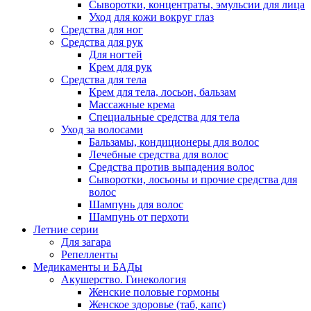
Сыворотки, концентраты, эмульсии для лица
Уход для кожи вокруг глаз
Средства для ног
Средства для рук
Для ногтей
Крем для рук
Средства для тела
Крем для тела, лосьон, бальзам
Массажные крема
Специальные средства для тела
Уход за волосами
Бальзамы, кондиционеры для волос
Лечебные средства для волос
Средства против выпадения волос
Сыворотки, лосьоны и прочие средства для
волос
Шампунь для волос
Шампунь от перхоти
Летние серии
Для загара
Репелленты
Медикаменты и БАДы
Акушерство. Гинекология
Женские половые гормоны
Женское здоровье (таб, капс)