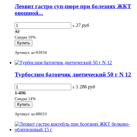
Леовит гастро суп-пюре при болезнях ЖКТ
овощной...
27
руб
x
32
Скидка 16%
Артикул: az-93934
Турбослим батончик диетический 50 г N 12
1 286
руб
x
1 496
Скидка 14%
Артикул: az-88033