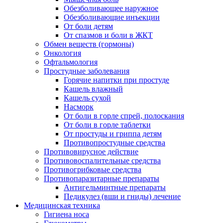
Обезболивающее наружное
Обезболивающие инъекции
От боли детям
От спазмов и боли в ЖКТ
Обмен веществ (гормоны)
Онкология
Офтальмология
Простудные заболевания
Горячие напитки при простуде
Кашель влажный
Кашель сухой
Насморк
От боли в горле спрей, полоскания
От боли в горле таблетки
От простуды и гриппа детям
Противопростудные средства
Противовирусное действие
Противовоспалительные средства
Противогрибковые средства
Противопаразитарные препараты
Антигельминтные препараты
Педикулез (вши и гниды) лечение
Медицинская техника
Гигиена носа