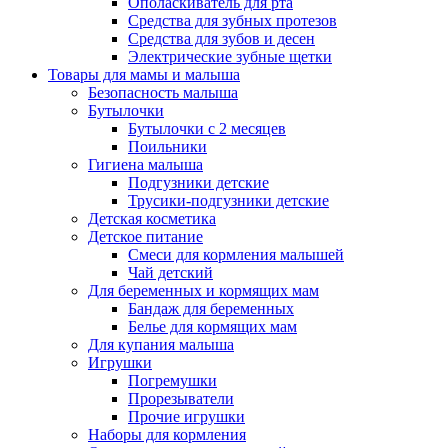
Ополаскиватель для рта
Средства для зубных протезов
Средства для зубов и десен
Электрические зубные щетки
Товары для мамы и малыша
Безопасность малыша
Бутылочки
Бутылочки с 2 месяцев
Поильники
Гигиена малыша
Подгузники детские
Трусики-подгузники детские
Детская косметика
Детское питание
Смеси для кормления малышей
Чай детский
Для беременных и кормящих мам
Бандаж для беременных
Белье для кормящих мам
Для купания малыша
Игрушки
Погремушки
Прорезыватели
Прочие игрушки
Наборы для кормления