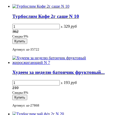
Турбослим Кофе 2г саше N 10
329
руб
x
362
Скидка 9%
Артикул: az-35722
Худеем за неделю батончик фруктовый...
193
руб
x
210
Скидка 8%
Артикул: az-27868