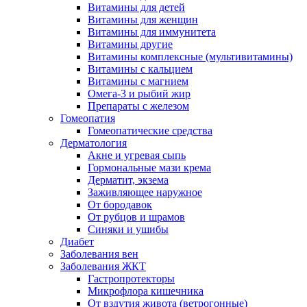
Витамины для детей
Витамины для женщин
Витамины для иммунитета
Витамины другие
Витамины комплексные (мультивитамины)
Витамины с кальцием
Витамины с магнием
Омега-3 и рыбий жир
Препараты с железом
Гомеопатия
Гомеопатические средства
Дерматология
Акне и угревая сыпь
Гормональные мази крема
Дерматит, экзема
Заживляющее наружное
От бородавок
От рубцов и шрамов
Синяки и ушибы
Диабет
Заболевания вен
Заболевания ЖКТ
Гастропротекторы
Микрофлора кишечника
От вздутия живота (ветрогонные)