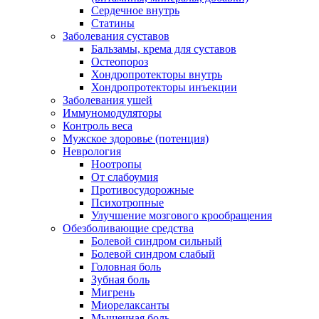
Сердечное внутрь
Статины
Заболевания суставов
Бальзамы, крема для суставов
Остеопороз
Хондропротекторы внутрь
Хондропротекторы инъекции
Заболевания ушей
Иммуномодуляторы
Контроль веса
Мужское здоровье (потенция)
Неврология
Ноотропы
От слабоумия
Противосудорожные
Психотропные
Улучшение мозгового крообращения
Обезболивающие средства
Болевой синдром сильный
Болевой синдром слабый
Головная боль
Зубная боль
Мигрень
Миорелаксанты
Мышечная боль