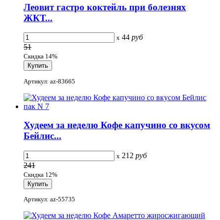
Леовит гастро коктейль при болезнях
ЖКТ...
44
руб
x
51
Скидка 14%
Артикул: az-83665
Худеем за неделю Кофе капучино со вкусом
Бейлис...
212
руб
x
241
Скидка 12%
Артикул: az-55735