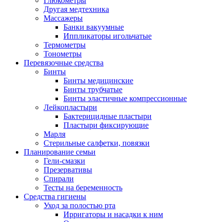
Глюкометры
Другая медтехника
Массажеры
Банки вакуумные
Иппликаторы игольчатые
Термометры
Тонометры
Перевязочные средства
Бинты
Бинты медицинские
Бинты трубчатые
Бинты эластичные компрессионные
Лейкопластыри
Бактерицидные пластыри
Пластыри фиксирующие
Марля
Стерильные салфетки, повязки
Планирование семьи
Гели-смазки
Презервативы
Спирали
Тесты на беременность
Средства гигиены
Уход за полостью рта
Ирригаторы и насадки к ним