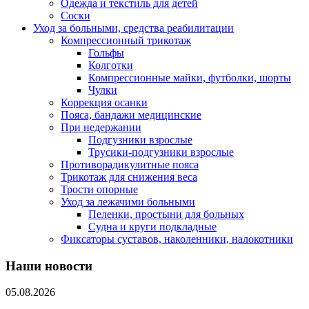
Одежда и текстиль для детей
Соски
Уход за больными, средства реабилитации
Компрессионный трикотаж
Гольфы
Колготки
Компрессионные майки, футболки, шорты
Чулки
Коррекция осанки
Пояса, бандажи медицинские
При недержании
Подгузники взрослые
Трусики-подгузники взрослые
Противорадикулитные пояса
Трикотаж для снижения веса
Трости опорные
Уход за лежачими больными
Пеленки, простыни для больных
Судна и круги подкладные
Фиксаторы суставов, наколенники, налокотники
Наши новости
05.08.2026