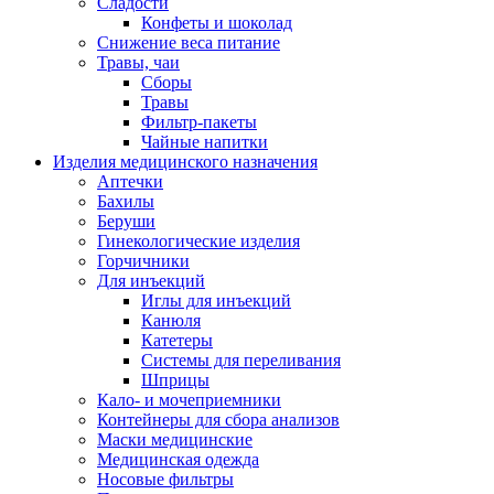
Сладости
Конфеты и шоколад
Снижение веса питание
Травы, чаи
Сборы
Травы
Фильтр-пакеты
Чайные напитки
Изделия медицинского назначения
Аптечки
Бахилы
Беруши
Гинекологические изделия
Горчичники
Для инъекций
Иглы для инъекций
Канюля
Катетеры
Системы для переливания
Шприцы
Кало- и мочеприемники
Контейнеры для сбора анализов
Маски медицинские
Медицинская одежда
Носовые фильтры