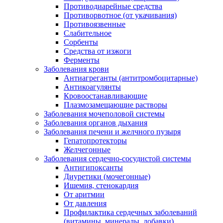
Противодиарейные средства
Противорвотное (от укачивания)
Противоязвенные
Слабительное
Сорбенты
Средства от изжоги
Ферменты
Заболевания крови
Антиагреганты (антитромбоцитарные)
Антикоагулянты
Кровоостанавливающие
Плазмозамещающие растворы
Заболевания мочеполовой системы
Заболевания органов дыхания
Заболевания печени и желчного пузыря
Гепатопротекторы
Желчегонные
Заболевания сердечно-сосудистой системы
Антигипоксанты
Диуретики (мочегонные)
Ишемия, стенокардия
От аритмии
От давления
Профилактика сердечных заболеваний
(витамины, минералы, добавки)