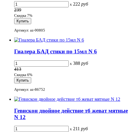
222
руб
x
239
Скидка 7%
Артикул: az-90805
Гиалера БАД стики по 15мл N 6
388
руб
x
413
Скидка 6%
Артикул: az-86752
Гевискон двойное действие тб жеват мятные
N 12
211
руб
x