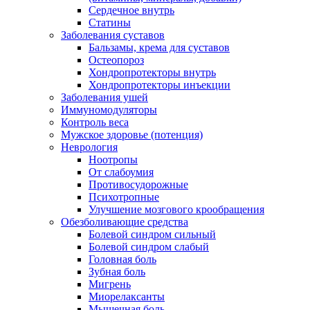
Сердечное внутрь
Статины
Заболевания суставов
Бальзамы, крема для суставов
Остеопороз
Хондропротекторы внутрь
Хондропротекторы инъекции
Заболевания ушей
Иммуномодуляторы
Контроль веса
Мужское здоровье (потенция)
Неврология
Ноотропы
От слабоумия
Противосудорожные
Психотропные
Улучшение мозгового крообращения
Обезболивающие средства
Болевой синдром сильный
Болевой синдром слабый
Головная боль
Зубная боль
Мигрень
Миорелаксанты
Мышечная боль