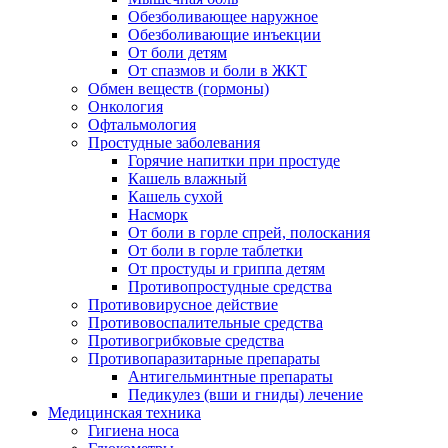
Обезболивающее наружное
Обезболивающие инъекции
От боли детям
От спазмов и боли в ЖКТ
Обмен веществ (гормоны)
Онкология
Офтальмология
Простудные заболевания
Горячие напитки при простуде
Кашель влажный
Кашель сухой
Насморк
От боли в горле спрей, полоскания
От боли в горле таблетки
От простуды и гриппа детям
Противопростудные средства
Противовирусное действие
Противовоспалительные средства
Противогрибковые средства
Противопаразитарные препараты
Антигельминтные препараты
Педикулез (вши и гниды) лечение
Медицинская техника
Гигиена носа