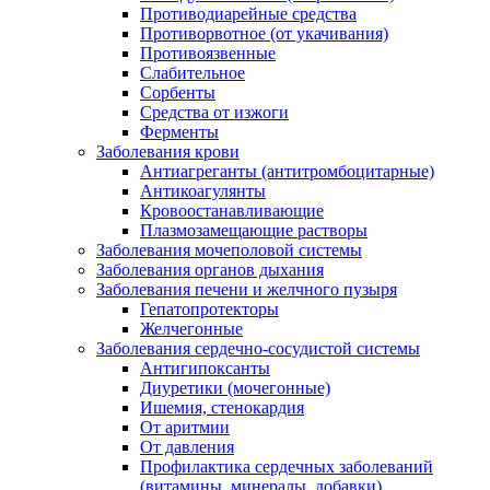
Противодиарейные средства
Противорвотное (от укачивания)
Противоязвенные
Слабительное
Сорбенты
Средства от изжоги
Ферменты
Заболевания крови
Антиагреганты (антитромбоцитарные)
Антикоагулянты
Кровоостанавливающие
Плазмозамещающие растворы
Заболевания мочеполовой системы
Заболевания органов дыхания
Заболевания печени и желчного пузыря
Гепатопротекторы
Желчегонные
Заболевания сердечно-сосудистой системы
Антигипоксанты
Диуретики (мочегонные)
Ишемия, стенокардия
От аритмии
От давления
Профилактика сердечных заболеваний
(витамины, минералы, добавки)