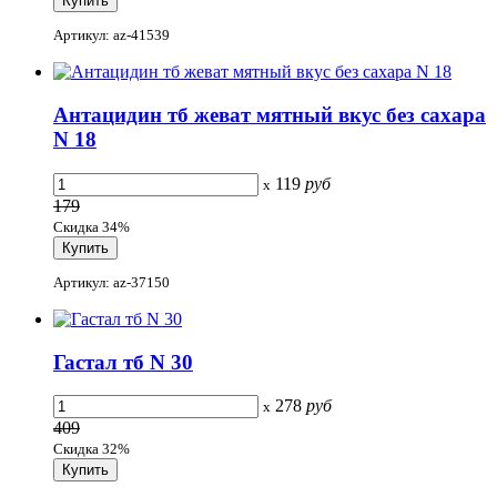
Артикул: az-41539
Антацидин тб жеват мятный вкус без сахара
N 18
119
руб
x
179
Скидка 34%
Артикул: az-37150
Гастал тб N 30
278
руб
x
409
Скидка 32%