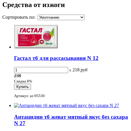
Средства от изжоги
Сортировать по:
Гастал тб для рассасывания N 12
218
руб
x
238
Скидка 8%
Артикул: az-95530
Антацидин тб жеват мятный вкус без сахара
N 27