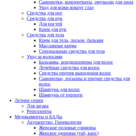
Сыворотки, концентраты, эмульсии для лица
Уход для кожи вокруг глаз
Средства для ног
Средства для рук
Для ногтей
Крем для рук
Средства для тела
Крем для тела, лосьон, бальзам
Массажные крема
Специальные средства для тела
Уход за волосами
Бальзамы, кондиционеры для волос
Лечебные средства для волос
Средства против выпадения волос
Сыворотки, лосьоны и прочие средства для
волос
Шампунь для волос
Шампунь от перхоти
Летние серии
Для загара
Репелленты
Медикаменты и БАДы
Акушерство. Гинекология
Женские половые гормоны
Женское здоровье (таб, капс)