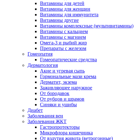
Витамины для детей
Витамины для женщин
Витамины для иммунитета
Витамины другие
Витамины комплексные (мультивитамины)
Витамины с кальцием
Витамины с магнием
Омега-3 и рыбий жир
Препараты с железом
Гомеопатия
Гомеопатические средства
Дерматология
Акне и угревая сыпь
Гормональные мази крема
Дерматит, экзема
Заживляющее наружное
От бородавок
От рубцов и шрамов
Синяки и ушибы
Диабет
Заболевания вен
Заболевания ЖКТ
Гастропротекторы
Микрофлора кишечника
От вздутия живота (ветрогонные)