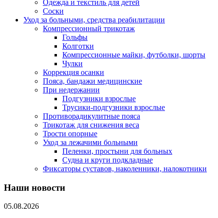
Одежда и текстиль для детей
Соски
Уход за больными, средства реабилитации
Компрессионный трикотаж
Гольфы
Колготки
Компрессионные майки, футболки, шорты
Чулки
Коррекция осанки
Пояса, бандажи медицинские
При недержании
Подгузники взрослые
Трусики-подгузники взрослые
Противорадикулитные пояса
Трикотаж для снижения веса
Трости опорные
Уход за лежачими больными
Пеленки, простыни для больных
Судна и круги подкладные
Фиксаторы суставов, наколенники, налокотники
Наши новости
05.08.2026