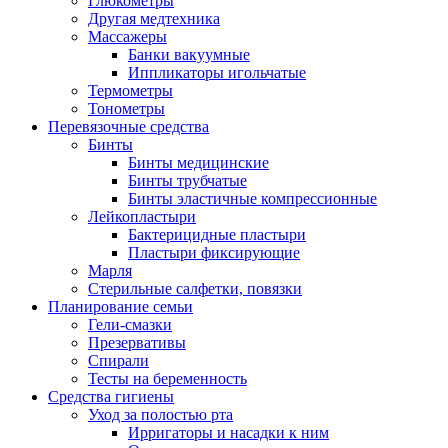
Глюкометры
Другая медтехника
Массажеры
Банки вакуумные
Иппликаторы игольчатые
Термометры
Тонометры
Перевязочные средства
Бинты
Бинты медицинские
Бинты трубчатые
Бинты эластичные компрессионные
Лейкопластыри
Бактерицидные пластыри
Пластыри фиксирующие
Марля
Стерильные салфетки, повязки
Планирование семьи
Гели-смазки
Презервативы
Спирали
Тесты на беременность
Средства гигиены
Уход за полостью рта
Ирригаторы и насадки к ним