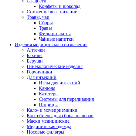
Сладости
Конфеты и шоколад
Снижение веса питание
Травы, чаи
Сборы
Травы
Фильтр-пакеты
Чайные напитки
Изделия медицинского назначения
Аптечки
Бахилы
Беруши
Гинекологические изделия
Горчичники
Для инъекций
Иглы для инъекций
Канюля
Катетеры
Системы для переливания
Шприцы
Кало- и мочеприемники
Контейнеры для сбора анализов
Маски медицинские
Медицинская одежда
Носовые фильтры