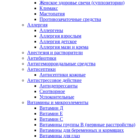
Женское здоровье свечи (суппозитории)
Климакс
Мастопатия
Противозачаточные средства
Аллергия
Аллергены
Аллергия взрослым
Аллергия детское
Аллергия мази и крема
Анестезия и растворители
Антибиотики
Антигеморроидальные средства
Антисептики
Антисептики кожные
Антистрессовое действие
Антидепрессанты
Снотворное
Успокоительные
Витамины и микроэлементы
Витамин Д
Витамин Е
Витамин С
Витамины группы В (нервные расстройства)
Витамины для беременных и кормящих
Витамины для глаз