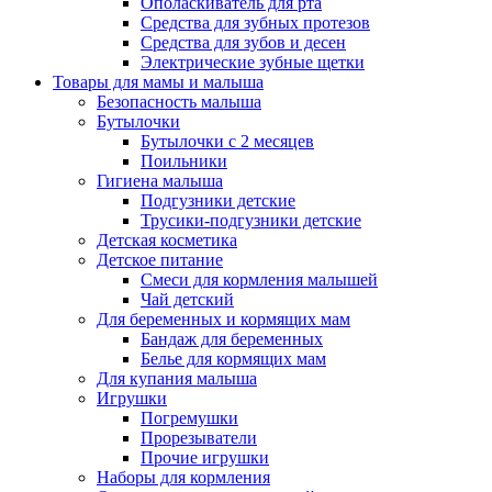
Ополаскиватель для рта
Средства для зубных протезов
Средства для зубов и десен
Электрические зубные щетки
Товары для мамы и малыша
Безопасность малыша
Бутылочки
Бутылочки с 2 месяцев
Поильники
Гигиена малыша
Подгузники детские
Трусики-подгузники детские
Детская косметика
Детское питание
Смеси для кормления малышей
Чай детский
Для беременных и кормящих мам
Бандаж для беременных
Белье для кормящих мам
Для купания малыша
Игрушки
Погремушки
Прорезыватели
Прочие игрушки
Наборы для кормления