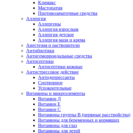
Климакс
Мастопатия
Противозачаточные средства
Аллергия
Аллергены
Аллергия взрослым
Аллергия детское
Аллергия мази и крема
Анестезия и растворители
Антибиотики
Антигеморроидальные средства
Антисептики
Антисептики кожные
Антистрессовое действие
Антидепрессанты
Снотворное
Успокоительные
Витамины и микроэлементы
Витамин Д
Витамин Е
Витамин С
Витамины группы В (нервные расстройства)
Витамины для беременных и кормящих
Витамины для глаз
Витамины для детей