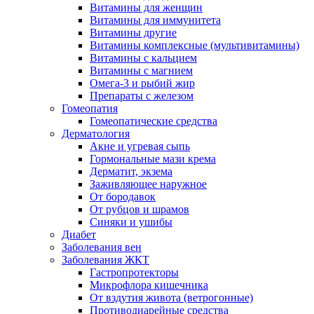
Витамины для женщин
Витамины для иммунитета
Витамины другие
Витамины комплексные (мультивитамины)
Витамины с кальцием
Витамины с магнием
Омега-3 и рыбий жир
Препараты с железом
Гомеопатия
Гомеопатические средства
Дерматология
Акне и угревая сыпь
Гормональные мази крема
Дерматит, экзема
Заживляющее наружное
От бородавок
От рубцов и шрамов
Синяки и ушибы
Диабет
Заболевания вен
Заболевания ЖКТ
Гастропротекторы
Микрофлора кишечника
От вздутия живота (ветрогонные)
Противодиарейные средства