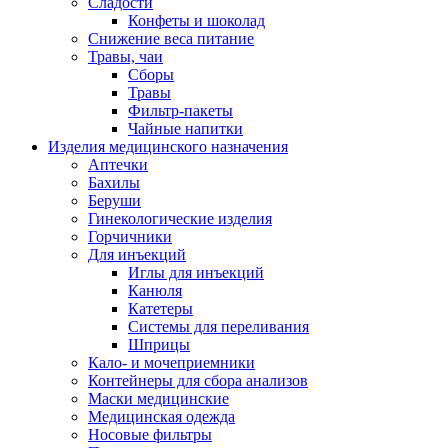
Сладости
Конфеты и шоколад
Снижение веса питание
Травы, чаи
Сборы
Травы
Фильтр-пакеты
Чайные напитки
Изделия медицинского назначения
Аптечки
Бахилы
Беруши
Гинекологические изделия
Горчичники
Для инъекций
Иглы для инъекций
Канюля
Катетеры
Системы для переливания
Шприцы
Кало- и мочеприемники
Контейнеры для сбора анализов
Маски медицинские
Медицинская одежда
Носовые фильтры