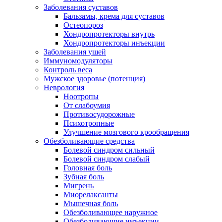
Заболевания суставов
Бальзамы, крема для суставов
Остеопороз
Хондропротекторы внутрь
Хондропротекторы инъекции
Заболевания ушей
Иммуномодуляторы
Контроль веса
Мужское здоровье (потенция)
Неврология
Ноотропы
От слабоумия
Противосудорожные
Психотропные
Улучшение мозгового крообращения
Обезболивающие средства
Болевой синдром сильный
Болевой синдром слабый
Головная боль
Зубная боль
Мигрень
Миорелаксанты
Мышечная боль
Обезболивающее наружное
Обезболивающие инъекции