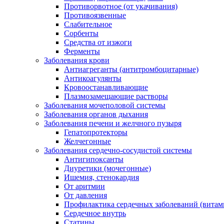
Противорвотное (от укачивания)
Противоязвенные
Слабительное
Сорбенты
Средства от изжоги
Ферменты
Заболевания крови
Антиагреганты (антитромбоцитарные)
Антикоагулянты
Кровоостанавливающие
Плазмозамещающие растворы
Заболевания мочеполовой системы
Заболевания органов дыхания
Заболевания печени и желчного пузыря
Гепатопротекторы
Желчегонные
Заболевания сердечно-сосудистой системы
Антигипоксанты
Диуретики (мочегонные)
Ишемия, стенокардия
От аритмии
От давления
Профилактика сердечных заболеваний (витам
Сердечное внутрь
Статины