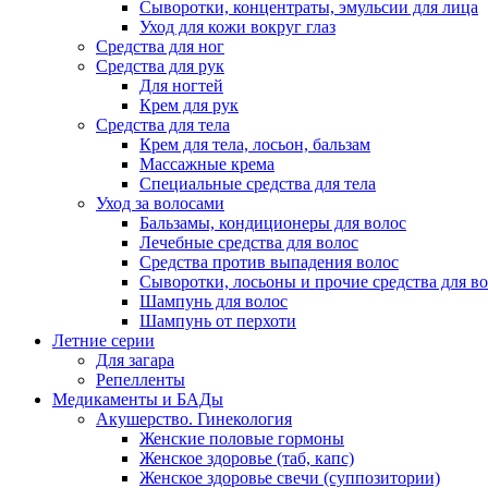
Сыворотки, концентраты, эмульсии для лица
Уход для кожи вокруг глаз
Средства для ног
Средства для рук
Для ногтей
Крем для рук
Средства для тела
Крем для тела, лосьон, бальзам
Массажные крема
Специальные средства для тела
Уход за волосами
Бальзамы, кондиционеры для волос
Лечебные средства для волос
Средства против выпадения волос
Сыворотки, лосьоны и прочие средства для в
Шампунь для волос
Шампунь от перхоти
Летние серии
Для загара
Репелленты
Медикаменты и БАДы
Акушерство. Гинекология
Женские половые гормоны
Женское здоровье (таб, капс)
Женское здоровье свечи (суппозитории)