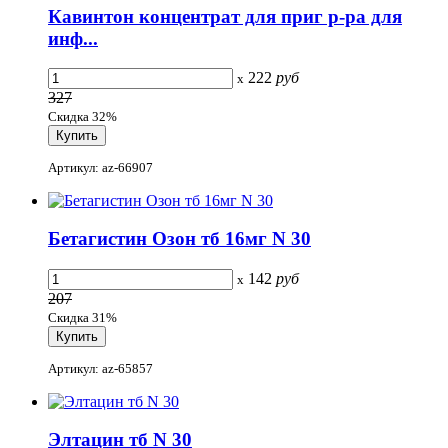
Кавинтон концентрат для приг р-ра для
инф...
222
руб
x
327
Скидка 32%
Артикул: az-66907
Бетагистин Озон тб 16мг N 30
142
руб
x
207
Скидка 31%
Артикул: az-65857
Элтацин тб N 30