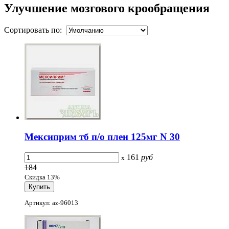
Улучшение мозгового крообращения
Сортировать по:
Мексиприм тб п/о плен 125мг N 30
161
руб
x
184
Скидка 13%
Артикул: az-96013