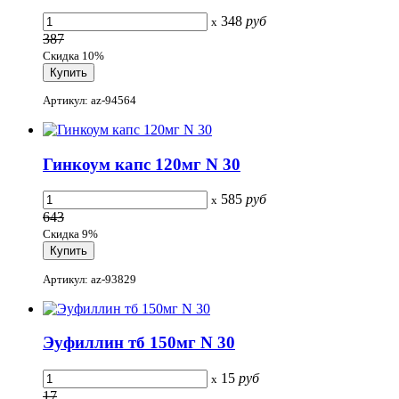
348
руб
x
387
Скидка 10%
Артикул: az-94564
Гинкоум капс 120мг N 30
585
руб
x
643
Скидка 9%
Артикул: az-93829
Эуфиллин тб 150мг N 30
15
руб
x
17