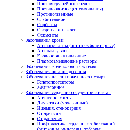
Противодиарейные средства
Противорвотное (от укачивания)
Противоязвенные
Слабительное
Сорбенты
Средства от изжоги
Ферменты
Заболевания крови
Антиагреганты (антитромбоцитарные)
Антикоагулянты
Кровоостанавливающие
Плазмозамещающие растворы
Заболевания мочеполовой системы
Заболевания органов дыхания
Заболевания печени и желчного пузыря
Гепатопротекторы
Желчегонные
Заболевания сердечно-сосудистой системы
Антигипоксанты
Диуретики (мочегонные)
Ишемия, стенокардия
От аритмии
От давления
Профилактика сердечных заболеваний
(витамины, минералы, добавки)