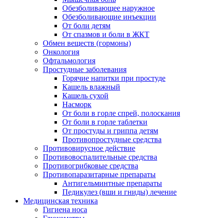
Обезболивающее наружное
Обезболивающие инъекции
От боли детям
От спазмов и боли в ЖКТ
Обмен веществ (гормоны)
Онкология
Офтальмология
Простудные заболевания
Горячие напитки при простуде
Кашель влажный
Кашель сухой
Насморк
От боли в горле спрей, полоскания
От боли в горле таблетки
От простуды и гриппа детям
Противопростудные средства
Противовирусное действие
Противовоспалительные средства
Противогрибковые средства
Противопаразитарные препараты
Антигельминтные препараты
Педикулез (вши и гниды) лечение
Медицинская техника
Гигиена носа