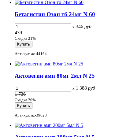
Бетагистин Озон тб 24мг N 60
346
руб
x
439
Скидка 21%
Артикул: az-44164
Актовегин амп 80мг 2мл N 25
1 388
руб
x
1 736
Скидка 20%
Артикул: az-39628