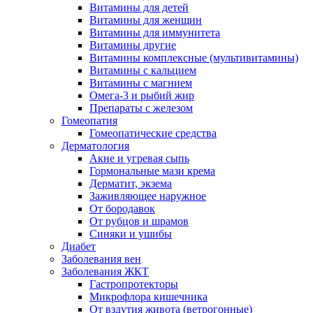
Витамины для детей
Витамины для женщин
Витамины для иммунитета
Витамины другие
Витамины комплексные (мультивитамины)
Витамины с кальцием
Витамины с магнием
Омега-3 и рыбий жир
Препараты с железом
Гомеопатия
Гомеопатические средства
Дерматология
Акне и угревая сыпь
Гормональные мази крема
Дерматит, экзема
Заживляющее наружное
От бородавок
От рубцов и шрамов
Синяки и ушибы
Диабет
Заболевания вен
Заболевания ЖКТ
Гастропротекторы
Микрофлора кишечника
От вздутия живота (ветрогонные)