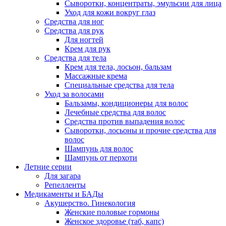
Сыворотки, концентраты, эмульсии для лица
Уход для кожи вокруг глаз
Средства для ног
Средства для рук
Для ногтей
Крем для рук
Средства для тела
Крем для тела, лосьон, бальзам
Массажные крема
Специальные средства для тела
Уход за волосами
Бальзамы, кондиционеры для волос
Лечебные средства для волос
Средства против выпадения волос
Сыворотки, лосьоны и прочие средства для
волос
Шампунь для волос
Шампунь от перхоти
Летние серии
Для загара
Репелленты
Медикаменты и БАДы
Акушерство. Гинекология
Женские половые гормоны
Женское здоровье (таб, капс)