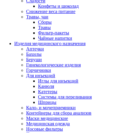
Сладости
Конфеты и шоколад
Снижение веса питание
Травы, чаи
Сборы
Травы
Фильтр-пакеты
Чайные напитки
Изделия медицинского назначения
Аптечки
Бахилы
Беруши
Гинекологические изделия
Горчичники
Для инъекций
Иглы для инъекций
Канюля
Катетеры
Системы для переливания
Шприцы
Кало- и мочеприемники
Контейнеры для сбора анализов
Маски медицинские
Медицинская одежда
Носовые фильтры