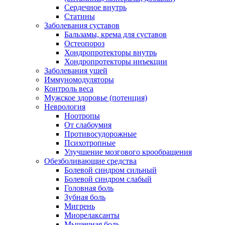
Сердечное внутрь
Статины
Заболевания суставов
Бальзамы, крема для суставов
Остеопороз
Хондропротекторы внутрь
Хондропротекторы инъекции
Заболевания ушей
Иммуномодуляторы
Контроль веса
Мужское здоровье (потенция)
Неврология
Ноотропы
От слабоумия
Противосудорожные
Психотропные
Улучшение мозгового крообращения
Обезболивающие средства
Болевой синдром сильный
Болевой синдром слабый
Головная боль
Зубная боль
Мигрень
Миорелаксанты
Мышечная боль