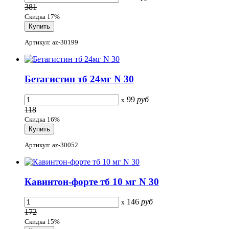
381
Скидка 17%
Артикул: az-30199
Бетагистин тб 24мг N 30
99
руб
x
118
Скидка 16%
Артикул: az-30052
Кавинтон-форте тб 10 мг N 30
146
руб
x
172
Скидка 15%