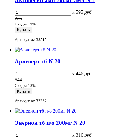
Актовегин амп 200мг 5мл N 5
595
руб
x
735
Скидка 19%
Артикул: az-38515
Арлеверт тб N 20
446
руб
x
544
Скидка 18%
Артикул: az-32362
Энерион тб п/о 200мг N 20
316
руб
x