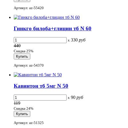
Артикул: az-55420
Гинкго билоба+глицин тб N 60
330
руб
x
440
Скидка 25%
Артикул: az-54370
Кавинтон тб 5мг N 50
90
руб
x
119
Скидка 24%
Артикул: az-51325