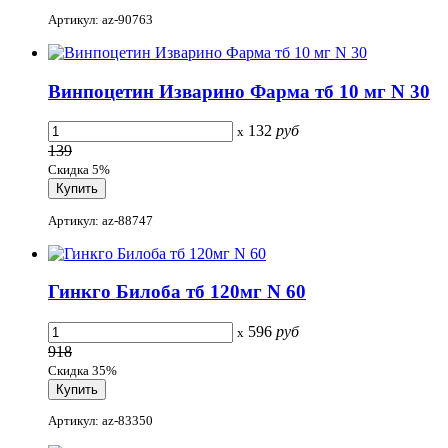
Артикул: az-90763
Винпоцетин Изварино Фарма тб 10 мг N 30
132
руб
x
139
Скидка 5%
Артикул: az-88747
Гинкго Билоба тб 120мг N 60
596
руб
x
918
Скидка 35%
Артикул: az-83350