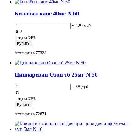
Билобил капс 40мг N 60
529
руб
x
802
Скидка 34%
Артикул: az-77323
Циннаризин Озон тб 25мг N 50
58
руб
x
87
Скидка 33%
Артикул: az-72871