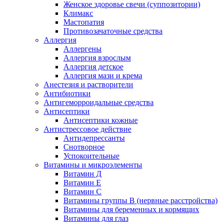
Женское здоровье свечи (суппозитории)
Климакс
Мастопатия
Противозачаточные средства
Аллергия
Аллергены
Аллергия взрослым
Аллергия детское
Аллергия мази и крема
Анестезия и растворители
Антибиотики
Антигеморроидальные средства
Антисептики
Антисептики кожные
Антистрессовое действие
Антидепрессанты
Снотворное
Успокоительные
Витамины и микроэлементы
Витамин Д
Витамин Е
Витамин С
Витамины группы В (нервные расстройства)
Витамины для беременных и кормящих
Витамины для глаз