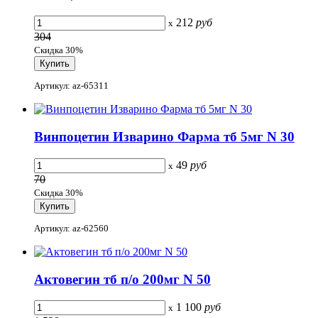
212
руб
x
304
Скидка 30%
Артикул: az-65311
Винпоцетин Изварино Фарма тб 5мг N 30
49
руб
x
70
Скидка 30%
Артикул: az-62560
Актовегин тб п/о 200мг N 50
1 100
руб
x