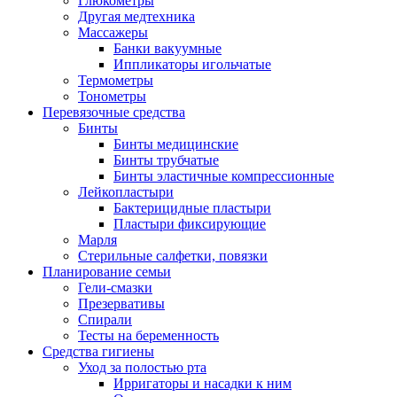
Глюкометры
Другая медтехника
Массажеры
Банки вакуумные
Иппликаторы игольчатые
Термометры
Тонометры
Перевязочные средства
Бинты
Бинты медицинские
Бинты трубчатые
Бинты эластичные компрессионные
Лейкопластыри
Бактерицидные пластыри
Пластыри фиксирующие
Марля
Стерильные салфетки, повязки
Планирование семьи
Гели-смазки
Презервативы
Спирали
Тесты на беременность
Средства гигиены
Уход за полостью рта
Ирригаторы и насадки к ним