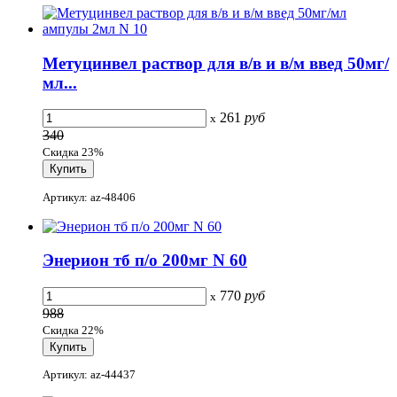
Метуцинвел раствор для в/в и в/м введ 50мг/
мл...
261
руб
x
340
Скидка 23%
Артикул: az-48406
Энерион тб п/о 200мг N 60
770
руб
x
988
Скидка 22%
Артикул: az-44437