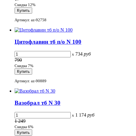
Скидка 12%
Артикул: az-92758
Цитофлавин тб п/о N 100
734
руб
x
790
Скидка 7%
Артикул: az-90889
Вазобрал тб N 30
1 174
руб
x
1 249
Скидка 6%