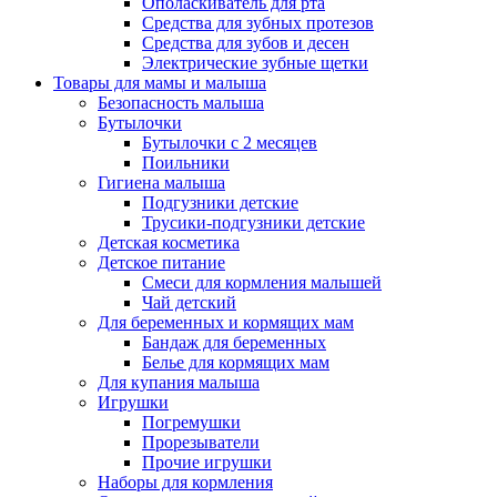
Ополаскиватель для рта
Средства для зубных протезов
Средства для зубов и десен
Электрические зубные щетки
Товары для мамы и малыша
Безопасность малыша
Бутылочки
Бутылочки с 2 месяцев
Поильники
Гигиена малыша
Подгузники детские
Трусики-подгузники детские
Детская косметика
Детское питание
Смеси для кормления малышей
Чай детский
Для беременных и кормящих мам
Бандаж для беременных
Белье для кормящих мам
Для купания малыша
Игрушки
Погремушки
Прорезыватели
Прочие игрушки
Наборы для кормления