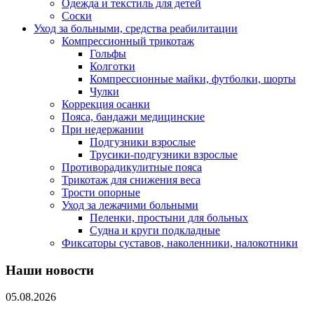
Одежда и текстиль для детей
Соски
Уход за больными, средства реабилитации
Компрессионный трикотаж
Гольфы
Колготки
Компрессионные майки, футболки, шорты
Чулки
Коррекция осанки
Пояса, бандажи медицинские
При недержании
Подгузники взрослые
Трусики-подгузники взрослые
Противорадикулитные пояса
Трикотаж для снижения веса
Трости опорные
Уход за лежачими больными
Пеленки, простыни для больных
Судна и круги подкладные
Фиксаторы суставов, наколенники, налокотники
Наши новости
05.08.2026