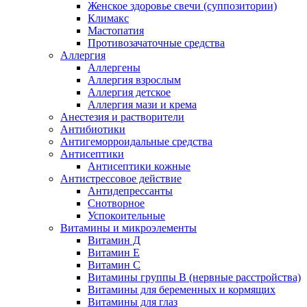
Женское здоровье свечи (суппозитории)
Климакс
Мастопатия
Противозачаточные средства
Аллергия
Аллергены
Аллергия взрослым
Аллергия детское
Аллергия мази и крема
Анестезия и растворители
Антибиотики
Антигеморроидальные средства
Антисептики
Антисептики кожные
Антистрессовое действие
Антидепрессанты
Снотворное
Успокоительные
Витамины и микроэлементы
Витамин Д
Витамин Е
Витамин С
Витамины группы В (нервные расстройства)
Витамины для беременных и кормящих
Витамины для глаз