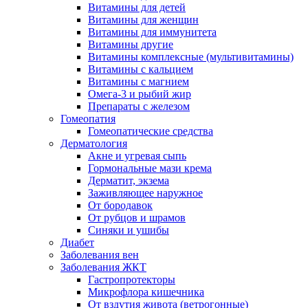
Витамины для детей
Витамины для женщин
Витамины для иммунитета
Витамины другие
Витамины комплексные (мультивитамины)
Витамины с кальцием
Витамины с магнием
Омега-3 и рыбий жир
Препараты с железом
Гомеопатия
Гомеопатические средства
Дерматология
Акне и угревая сыпь
Гормональные мази крема
Дерматит, экзема
Заживляющее наружное
От бородавок
От рубцов и шрамов
Синяки и ушибы
Диабет
Заболевания вен
Заболевания ЖКТ
Гастропротекторы
Микрофлора кишечника
От вздутия живота (ветрогонные)