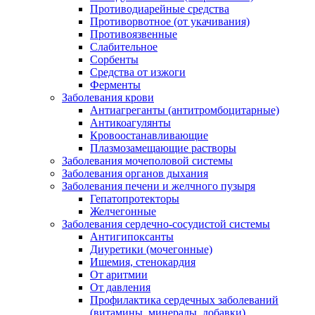
Противодиарейные средства
Противорвотное (от укачивания)
Противоязвенные
Слабительное
Сорбенты
Средства от изжоги
Ферменты
Заболевания крови
Антиагреганты (антитромбоцитарные)
Антикоагулянты
Кровоостанавливающие
Плазмозамещающие растворы
Заболевания мочеполовой системы
Заболевания органов дыхания
Заболевания печени и желчного пузыря
Гепатопротекторы
Желчегонные
Заболевания сердечно-сосудистой системы
Антигипоксанты
Диуретики (мочегонные)
Ишемия, стенокардия
От аритмии
От давления
Профилактика сердечных заболеваний
(витамины, минералы, добавки)