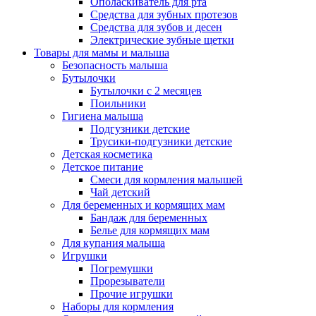
Ополаскиватель для рта
Средства для зубных протезов
Средства для зубов и десен
Электрические зубные щетки
Товары для мамы и малыша
Безопасность малыша
Бутылочки
Бутылочки с 2 месяцев
Поильники
Гигиена малыша
Подгузники детские
Трусики-подгузники детские
Детская косметика
Детское питание
Смеси для кормления малышей
Чай детский
Для беременных и кормящих мам
Бандаж для беременных
Белье для кормящих мам
Для купания малыша
Игрушки
Погремушки
Прорезыватели
Прочие игрушки
Наборы для кормления