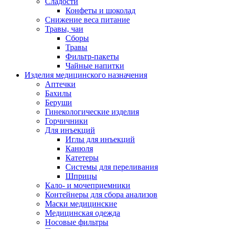
Сладости
Конфеты и шоколад
Снижение веса питание
Травы, чаи
Сборы
Травы
Фильтр-пакеты
Чайные напитки
Изделия медицинского назначения
Аптечки
Бахилы
Беруши
Гинекологические изделия
Горчичники
Для инъекций
Иглы для инъекций
Канюля
Катетеры
Системы для переливания
Шприцы
Кало- и мочеприемники
Контейнеры для сбора анализов
Маски медицинские
Медицинская одежда
Носовые фильтры