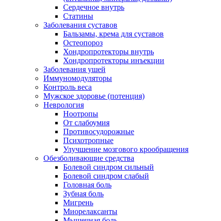
Сердечное внутрь
Статины
Заболевания суставов
Бальзамы, крема для суставов
Остеопороз
Хондропротекторы внутрь
Хондропротекторы инъекции
Заболевания ушей
Иммуномодуляторы
Контроль веса
Мужское здоровье (потенция)
Неврология
Ноотропы
От слабоумия
Противосудорожные
Психотропные
Улучшение мозгового крообращения
Обезболивающие средства
Болевой синдром сильный
Болевой синдром слабый
Головная боль
Зубная боль
Мигрень
Миорелаксанты
Мышечная боль