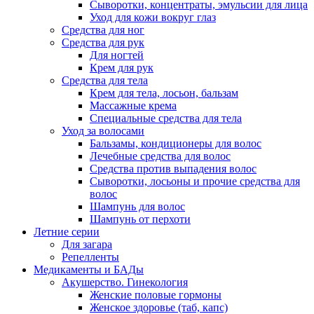
Сыворотки, концентраты, эмульсии для лица
Уход для кожи вокруг глаз
Средства для ног
Средства для рук
Для ногтей
Крем для рук
Средства для тела
Крем для тела, лосьон, бальзам
Массажные крема
Специальные средства для тела
Уход за волосами
Бальзамы, кондиционеры для волос
Лечебные средства для волос
Средства против выпадения волос
Сыворотки, лосьоны и прочие средства для
волос
Шампунь для волос
Шампунь от перхоти
Летние серии
Для загара
Репелленты
Медикаменты и БАДы
Акушерство. Гинекология
Женские половые гормоны
Женское здоровье (таб, капс)