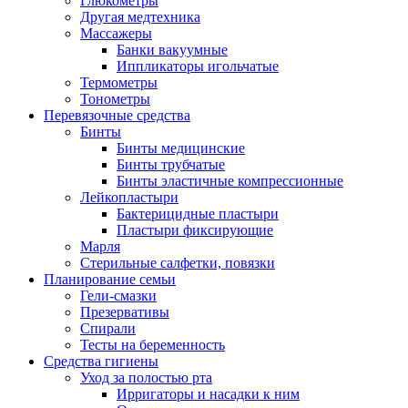
Глюкометры
Другая медтехника
Массажеры
Банки вакуумные
Иппликаторы игольчатые
Термометры
Тонометры
Перевязочные средства
Бинты
Бинты медицинские
Бинты трубчатые
Бинты эластичные компрессионные
Лейкопластыри
Бактерицидные пластыри
Пластыри фиксирующие
Марля
Стерильные салфетки, повязки
Планирование семьи
Гели-смазки
Презервативы
Спирали
Тесты на беременность
Средства гигиены
Уход за полостью рта
Ирригаторы и насадки к ним