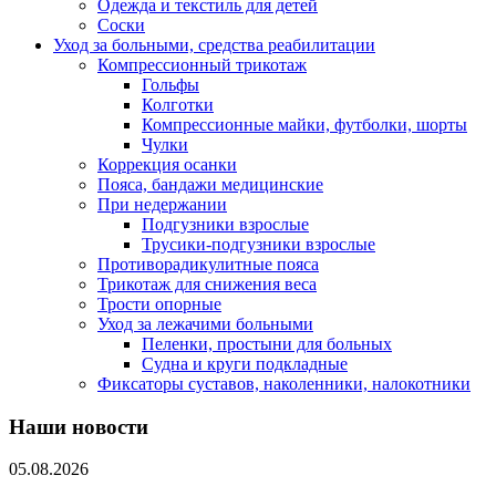
Одежда и текстиль для детей
Соски
Уход за больными, средства реабилитации
Компрессионный трикотаж
Гольфы
Колготки
Компрессионные майки, футболки, шорты
Чулки
Коррекция осанки
Пояса, бандажи медицинские
При недержании
Подгузники взрослые
Трусики-подгузники взрослые
Противорадикулитные пояса
Трикотаж для снижения веса
Трости опорные
Уход за лежачими больными
Пеленки, простыни для больных
Судна и круги подкладные
Фиксаторы суставов, наколенники, налокотники
Наши новости
05.08.2026