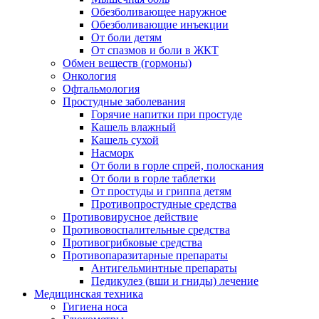
Обезболивающее наружное
Обезболивающие инъекции
От боли детям
От спазмов и боли в ЖКТ
Обмен веществ (гормоны)
Онкология
Офтальмология
Простудные заболевания
Горячие напитки при простуде
Кашель влажный
Кашель сухой
Насморк
От боли в горле спрей, полоскания
От боли в горле таблетки
От простуды и гриппа детям
Противопростудные средства
Противовирусное действие
Противовоспалительные средства
Противогрибковые средства
Противопаразитарные препараты
Антигельминтные препараты
Педикулез (вши и гниды) лечение
Медицинская техника
Гигиена носа