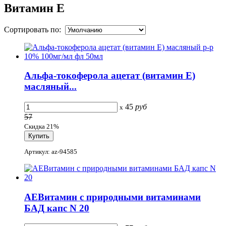
Витамин Е
Сортировать по:
Альфа-токоферола ацетат (витамин Е)
масляный...
45
руб
x
57
Скидка 21%
Артикул: az-94585
АЕВитамин с природными витаминами
БАД капс N 20