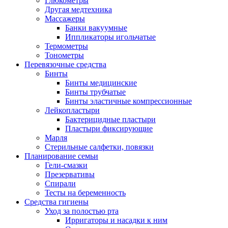
Глюкометры
Другая медтехника
Массажеры
Банки вакуумные
Иппликаторы игольчатые
Термометры
Тонометры
Перевязочные средства
Бинты
Бинты медицинские
Бинты трубчатые
Бинты эластичные компрессионные
Лейкопластыри
Бактерицидные пластыри
Пластыри фиксирующие
Марля
Стерильные салфетки, повязки
Планирование семьи
Гели-смазки
Презервативы
Спирали
Тесты на беременность
Средства гигиены
Уход за полостью рта
Ирригаторы и насадки к ним