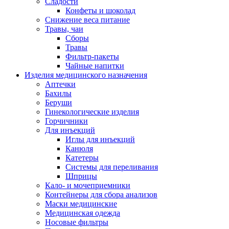
Сладости
Конфеты и шоколад
Снижение веса питание
Травы, чаи
Сборы
Травы
Фильтр-пакеты
Чайные напитки
Изделия медицинского назначения
Аптечки
Бахилы
Беруши
Гинекологические изделия
Горчичники
Для инъекций
Иглы для инъекций
Канюля
Катетеры
Системы для переливания
Шприцы
Кало- и мочеприемники
Контейнеры для сбора анализов
Маски медицинские
Медицинская одежда
Носовые фильтры