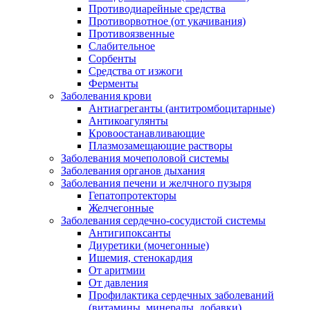
Противодиарейные средства
Противорвотное (от укачивания)
Противоязвенные
Слабительное
Сорбенты
Средства от изжоги
Ферменты
Заболевания крови
Антиагреганты (антитромбоцитарные)
Антикоагулянты
Кровоостанавливающие
Плазмозамещающие растворы
Заболевания мочеполовой системы
Заболевания органов дыхания
Заболевания печени и желчного пузыря
Гепатопротекторы
Желчегонные
Заболевания сердечно-сосудистой системы
Антигипоксанты
Диуретики (мочегонные)
Ишемия, стенокардия
От аритмии
От давления
Профилактика сердечных заболеваний
(витамины, минералы, добавки)