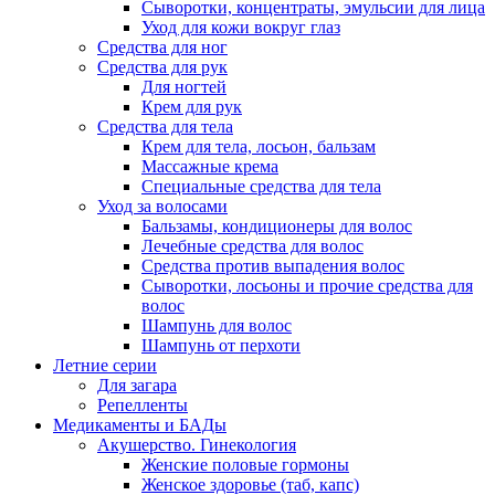
Сыворотки, концентраты, эмульсии для лица
Уход для кожи вокруг глаз
Средства для ног
Средства для рук
Для ногтей
Крем для рук
Средства для тела
Крем для тела, лосьон, бальзам
Массажные крема
Специальные средства для тела
Уход за волосами
Бальзамы, кондиционеры для волос
Лечебные средства для волос
Средства против выпадения волос
Сыворотки, лосьоны и прочие средства для
волос
Шампунь для волос
Шампунь от перхоти
Летние серии
Для загара
Репелленты
Медикаменты и БАДы
Акушерство. Гинекология
Женские половые гормоны
Женское здоровье (таб, капс)