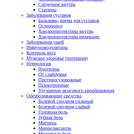
Сердечное внутрь
Статины
Заболевания суставов
Бальзамы, крема для суставов
Остеопороз
Хондропротекторы внутрь
Хондропротекторы инъекции
Заболевания ушей
Иммуномодуляторы
Контроль веса
Мужское здоровье (потенция)
Неврология
Ноотропы
От слабоумия
Противосудорожные
Психотропные
Улучшение мозгового крообращения
Обезболивающие средства
Болевой синдром сильный
Болевой синдром слабый
Головная боль
Зубная боль
Мигрень
Миорелаксанты
Мышечная боль