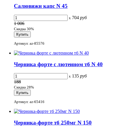
Салювижн капс N 45
704
руб
x
1 006
Скидка 30%
Артикул: az-85576
Черника форте с лютеином тб N 40
135
руб
x
188
Скидка 28%
Артикул: az-65416
Черника-форте тб 250мг N 150