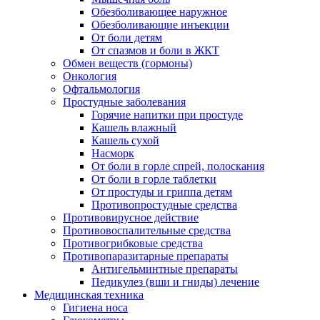
Обезболивающее наружное
Обезболивающие инъекции
От боли детям
От спазмов и боли в ЖКТ
Обмен веществ (гормоны)
Онкология
Офтальмология
Простудные заболевания
Горячие напитки при простуде
Кашель влажный
Кашель сухой
Насморк
От боли в горле спрей, полоскания
От боли в горле таблетки
От простуды и гриппа детям
Противопростудные средства
Противовирусное действие
Противовоспалительные средства
Противогрибковые средства
Противопаразитарные препараты
Антигельминтные препараты
Педикулез (вши и гниды) лечение
Медицинская техника
Гигиена носа