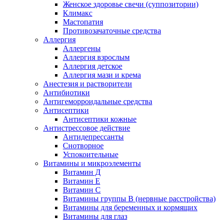
Женское здоровье свечи (суппозитории)
Климакс
Мастопатия
Противозачаточные средства
Аллергия
Аллергены
Аллергия взрослым
Аллергия детское
Аллергия мази и крема
Анестезия и растворители
Антибиотики
Антигеморроидальные средства
Антисептики
Антисептики кожные
Антистрессовое действие
Антидепрессанты
Снотворное
Успокоительные
Витамины и микроэлементы
Витамин Д
Витамин Е
Витамин С
Витамины группы В (нервные расстройства)
Витамины для беременных и кормящих
Витамины для глаз