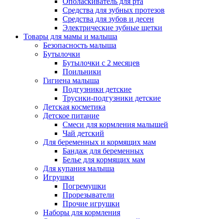
Ополаскиватель для рта
Средства для зубных протезов
Средства для зубов и десен
Электрические зубные щетки
Товары для мамы и малыша
Безопасность малыша
Бутылочки
Бутылочки с 2 месяцев
Поильники
Гигиена малыша
Подгузники детские
Трусики-подгузники детские
Детская косметика
Детское питание
Смеси для кормления малышей
Чай детский
Для беременных и кормящих мам
Бандаж для беременных
Белье для кормящих мам
Для купания малыша
Игрушки
Погремушки
Прорезыватели
Прочие игрушки
Наборы для кормления