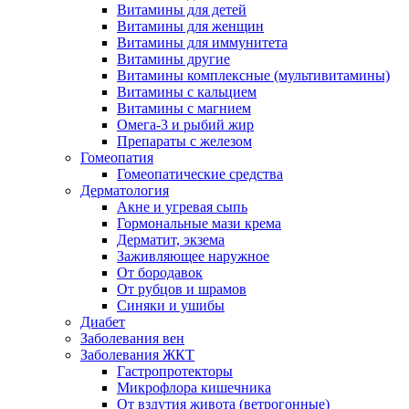
Витамины для детей
Витамины для женщин
Витамины для иммунитета
Витамины другие
Витамины комплексные (мультивитамины)
Витамины с кальцием
Витамины с магнием
Омега-3 и рыбий жир
Препараты с железом
Гомеопатия
Гомеопатические средства
Дерматология
Акне и угревая сыпь
Гормональные мази крема
Дерматит, экзема
Заживляющее наружное
От бородавок
От рубцов и шрамов
Синяки и ушибы
Диабет
Заболевания вен
Заболевания ЖКТ
Гастропротекторы
Микрофлора кишечника
От вздутия живота (ветрогонные)