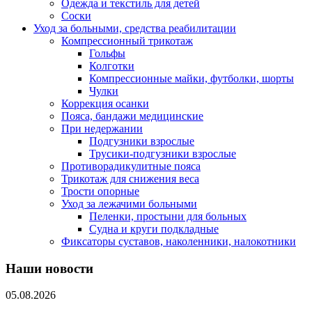
Одежда и текстиль для детей
Соски
Уход за больными, средства реабилитации
Компрессионный трикотаж
Гольфы
Колготки
Компрессионные майки, футболки, шорты
Чулки
Коррекция осанки
Пояса, бандажи медицинские
При недержании
Подгузники взрослые
Трусики-подгузники взрослые
Противорадикулитные пояса
Трикотаж для снижения веса
Трости опорные
Уход за лежачими больными
Пеленки, простыни для больных
Судна и круги подкладные
Фиксаторы суставов, наколенники, налокотники
Наши новости
05.08.2026