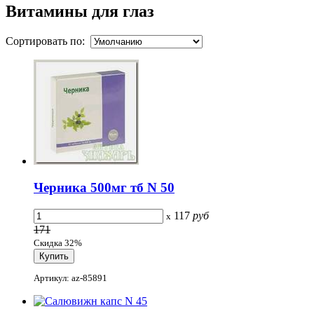
Витамины для глаз
Сортировать по:
Черника 500мг тб N 50
117
руб
x
171
Скидка 32%
Артикул: az-85891