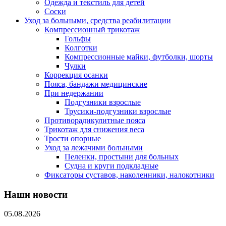
Одежда и текстиль для детей
Соски
Уход за больными, средства реабилитации
Компрессионный трикотаж
Гольфы
Колготки
Компрессионные майки, футболки, шорты
Чулки
Коррекция осанки
Пояса, бандажи медицинские
При недержании
Подгузники взрослые
Трусики-подгузники взрослые
Противорадикулитные пояса
Трикотаж для снижения веса
Трости опорные
Уход за лежачими больными
Пеленки, простыни для больных
Судна и круги подкладные
Фиксаторы суставов, наколенники, налокотники
Наши новости
05.08.2026