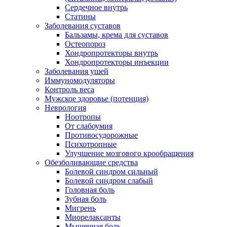
Сердечное внутрь
Статины
Заболевания суставов
Бальзамы, крема для суставов
Остеопороз
Хондропротекторы внутрь
Хондропротекторы инъекции
Заболевания ушей
Иммуномодуляторы
Контроль веса
Мужское здоровье (потенция)
Неврология
Ноотропы
От слабоумия
Противосудорожные
Психотропные
Улучшение мозгового крообращения
Обезболивающие средства
Болевой синдром сильный
Болевой синдром слабый
Головная боль
Зубная боль
Мигрень
Миорелаксанты
Мышечная боль