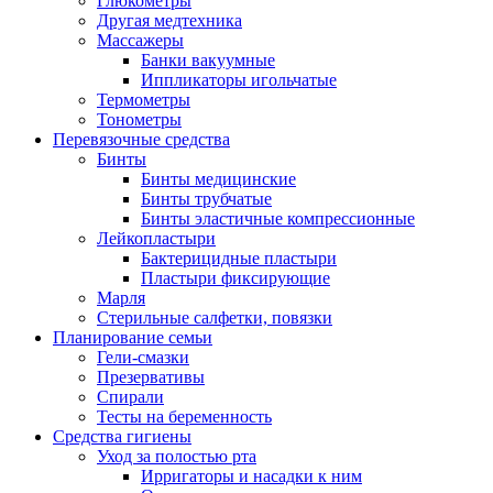
Глюкометры
Другая медтехника
Массажеры
Банки вакуумные
Иппликаторы игольчатые
Термометры
Тонометры
Перевязочные средства
Бинты
Бинты медицинские
Бинты трубчатые
Бинты эластичные компрессионные
Лейкопластыри
Бактерицидные пластыри
Пластыри фиксирующие
Марля
Стерильные салфетки, повязки
Планирование семьи
Гели-смазки
Презервативы
Спирали
Тесты на беременность
Средства гигиены
Уход за полостью рта
Ирригаторы и насадки к ним