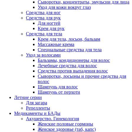
Сыворотки, концентраты, эмульсии для лица
Уход для кожи вокруг глаз
Средства для ног
Средства для рук
Для ногтей
Крем для рук
Средства для тела
Крем для тела, лосьон, бальзам
Массажные крема
Специальные средства для тела
Уход за волосами
Бальзамы, кондиционеры для волос
Лечебные средства для волос
Средства против выпадения волос
Сыворотки, лосьоны и прочие средства для
волос
Шампунь для волос
Шампунь от перхоти
Летние серии
Для загара
Репелленты
Медикаменты и БАДы
Акушерство. Гинекология
Женские половые гормоны
Женское здоровье (таб, капс)