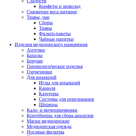
Сладости
Конфеты и шоколад
Снижение веса питание
Травы, чаи
Сборы
Травы
Фильтр-пакеты
Чайные напитки
Изделия медицинского назначения
Аптечки
Бахилы
Беруши
Гинекологические изделия
Горчичники
Для инъекций
Иглы для инъекций
Канюля
Катетеры
Системы для переливания
Шприцы
Кало- и мочеприемники
Контейнеры для сбора анализов
Маски медицинские
Медицинская одежда
Носовые фильтры