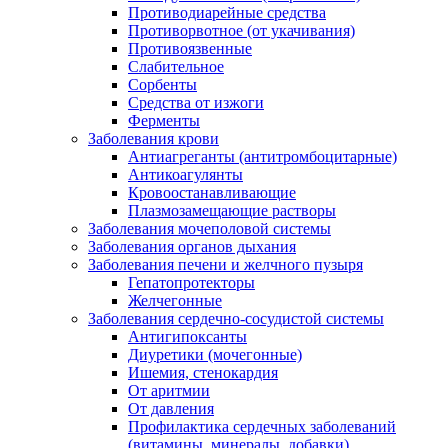
Противодиарейные средства
Противорвотное (от укачивания)
Противоязвенные
Слабительное
Сорбенты
Средства от изжоги
Ферменты
Заболевания крови
Антиагреганты (антитромбоцитарные)
Антикоагулянты
Кровоостанавливающие
Плазмозамещающие растворы
Заболевания мочеполовой системы
Заболевания органов дыхания
Заболевания печени и желчного пузыря
Гепатопротекторы
Желчегонные
Заболевания сердечно-сосудистой системы
Антигипоксанты
Диуретики (мочегонные)
Ишемия, стенокардия
От аритмии
От давления
Профилактика сердечных заболеваний
(витамины, минералы, добавки)