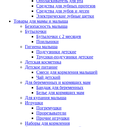
Ополаскиватель для рта
Средства для зубных протезов
Средства для зубов и десен
Электрические зубные щетки
Товары для мамы и малыша
Безопасность малыша
Бутылочки
Бутылочки с 2 месяцев
Поильники
Гигиена малыша
Подгузники детские
Трусики-подгузники детские
Детская косметика
Детское питание
Смеси для кормления малышей
Чай детский
Для беременных и кормящих мам
Бандаж для беременных
Белье для кормящих мам
Для купания малыша
Игрушки
Погремушки
Прорезыватели
Прочие игрушки
Наборы для кормления