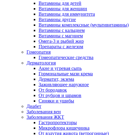
Витамины для детей
Витамины для женщин
Витамины для иммунитета
Витамины другие
Витамины комплексные (мультивитамины)
Витамины с кальцием
Витамины с магнием
Омега-3 и рыбий жир
Препараты с железом
Гомеопатия
Гомеопатические средства
Дерматология
Акне и угревая сыпь
Гормональные мази крема
Дерматит, экзема
Заживляющее наружное
От бородавок
От рубцов и шрамов
Синяки и ушибы
Диабет
Заболевания вен
Заболевания ЖКТ
Гастропротекторы
Микрофлора кишечника
От вздутия живота (ветрогонные)