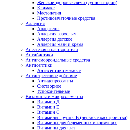
Женское здоровье свечи (суппозитории)
Климакс
Мастопатия
Противозачаточные средства
Аллергия
Аллергены
Аллергия взрослым
Аллергия детское
Аллергия мази и крема
Анестезия и растворители
Антибиотики
Антигеморроидальные средства
Антисептики
Антисептики кожные
Антистрессовое действие
Антидепрессанты
Снотворное
Успокоительные
Витамины и микроэлементы
Витамин Д
Витамин Е
Витамин С
Витамины группы В (нервные расстройства)
Витамины для беременных и кормящих
Витамины для глаз