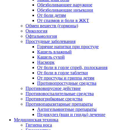
Обезболивающее наружное
Обезболивающие инъекции
От боли детям
От спазмов и боли в ЖКТ
Обмен веществ (гормоны)
Онкология
Офтальмология
Простудные заболевания
Горячие напитки при простуде
Кашель влажный
Кашель сухой
Насморк
От боли в горле спрей, полоскания
От боли в горле таблетки
От простуды и гриппа детям
Противопростудные средства
Противовирусное действие
Противовоспалительные средства
Противогрибковые средства
Противопаразитарные препараты
Антигельминтные препараты
Педикулез (вши и гниды) лечение
Медицинская техника
Гигиена носа