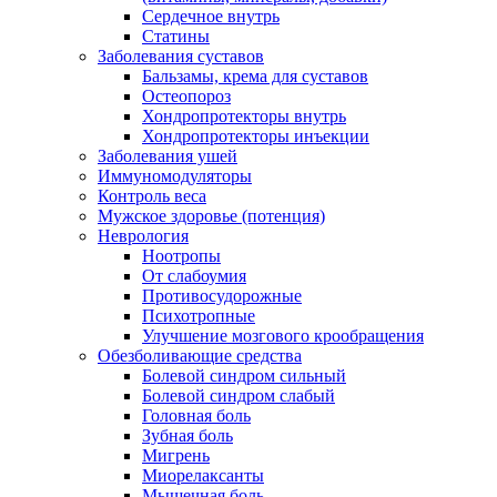
Сердечное внутрь
Статины
Заболевания суставов
Бальзамы, крема для суставов
Остеопороз
Хондропротекторы внутрь
Хондропротекторы инъекции
Заболевания ушей
Иммуномодуляторы
Контроль веса
Мужское здоровье (потенция)
Неврология
Ноотропы
От слабоумия
Противосудорожные
Психотропные
Улучшение мозгового крообращения
Обезболивающие средства
Болевой синдром сильный
Болевой синдром слабый
Головная боль
Зубная боль
Мигрень
Миорелаксанты
Мышечная боль