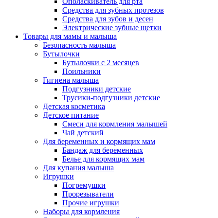
Ополаскиватель для рта
Средства для зубных протезов
Средства для зубов и десен
Электрические зубные щетки
Товары для мамы и малыша
Безопасность малыша
Бутылочки
Бутылочки с 2 месяцев
Поильники
Гигиена малыша
Подгузники детские
Трусики-подгузники детские
Детская косметика
Детское питание
Смеси для кормления малышей
Чай детский
Для беременных и кормящих мам
Бандаж для беременных
Белье для кормящих мам
Для купания малыша
Игрушки
Погремушки
Прорезыватели
Прочие игрушки
Наборы для кормления