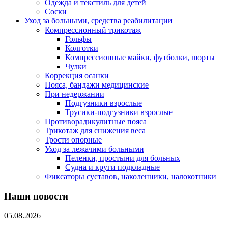
Одежда и текстиль для детей
Соски
Уход за больными, средства реабилитации
Компрессионный трикотаж
Гольфы
Колготки
Компрессионные майки, футболки, шорты
Чулки
Коррекция осанки
Пояса, бандажи медицинские
При недержании
Подгузники взрослые
Трусики-подгузники взрослые
Противорадикулитные пояса
Трикотаж для снижения веса
Трости опорные
Уход за лежачими больными
Пеленки, простыни для больных
Судна и круги подкладные
Фиксаторы суставов, наколенники, налокотники
Наши новости
05.08.2026