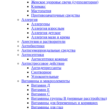
Женское здоровье свечи (суппозитории)
Климакс
Мастопатия
Противозачаточные средства
Аллергия
Аллергены
Аллергия взрослым
Аллергия детское
Аллергия мази и крема
Анестезия и растворители
Антибиотики
Антигеморроидальные средства
Антисептики
Антисептики кожные
Антистрессовое действие
Антидепрессанты
Снотворное
Успокоительные
Витамины и микроэлементы
Витамин Д
Витамин Е
Витамин С
Витамины группы В (нервные расстройства)
Витамины для беременных и кормящих
Витамины для глаз