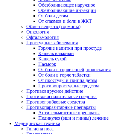
Обезболивающее наружное
Обезболивающие инъекции
От боли детям
От спазмов и боли в ЖКТ
Обмен веществ (гормоны)
Онкология
Офтальмология
Простудные заболевания
Горячие напитки при простуде
Кашель влажный
Кашель сухой
Насморк
От боли в горле спрей, полоскания
От боли в горле таблетки
От простуды и гриппа детям
Противопростудные средства
Противовирусное действие
Противовоспалительные средства
Противогрибковые средства
Противопаразитарные препараты
Антигельминтные препараты
Педикулез (вши и гниды) лечение
Медицинская техника
Гигиена носа