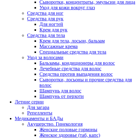
Сыворотки, концентраты, эмульсии для лица
Уход для кожи вокруг глаз
Средства для ног
Средства для рук
Для ногтей
Крем для рук
Средства для тела
Крем для тела, лосьон, бальзам
Массажные крема
Специальные средства для тела
Уход за волосами
Бальзамы, кондиционеры для волос
Лечебные средства для волос
Средства против выпадения волос
Сыворотки, лосьоны и прочие средства для
волос
Шампунь для волос
Шампунь от перхоти
Летние серии
Для загара
Репелленты
Медикаменты и БАДы
Акушерство. Гинекология
Женские половые гормоны
Женское здоровье (таб, капс)