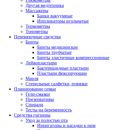
Глюкометры
Другая медтехника
Массажеры
Банки вакуумные
Иппликаторы игольчатые
Термометры
Тонометры
Перевязочные средства
Бинты
Бинты медицинские
Бинты трубчатые
Бинты эластичные компрессионные
Лейкопластыри
Бактерицидные пластыри
Пластыри фиксирующие
Марля
Стерильные салфетки, повязки
Планирование семьи
Гели-смазки
Презервативы
Спирали
Тесты на беременность
Средства гигиены
Уход за полостью рта
Ирригаторы и насадки к ним