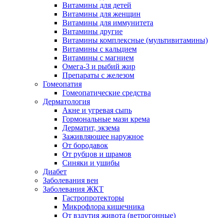
Витамины для детей
Витамины для женщин
Витамины для иммунитета
Витамины другие
Витамины комплексные (мультивитамины)
Витамины с кальцием
Витамины с магнием
Омега-3 и рыбий жир
Препараты с железом
Гомеопатия
Гомеопатические средства
Дерматология
Акне и угревая сыпь
Гормональные мази крема
Дерматит, экзема
Заживляющее наружное
От бородавок
От рубцов и шрамов
Синяки и ушибы
Диабет
Заболевания вен
Заболевания ЖКТ
Гастропротекторы
Микрофлора кишечника
От вздутия живота (ветрогонные)