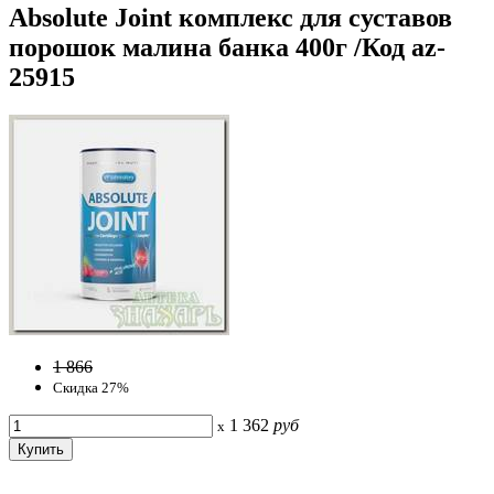
Absolute Joint комплекс для суставов
порошок малина банка 400г /Код az-
25915
1 866
Скидка 27%
1 362
руб
x