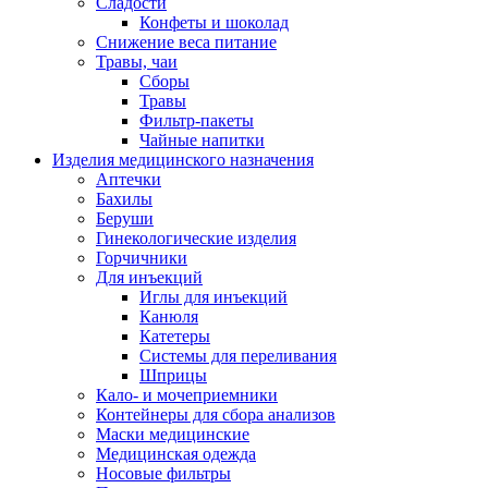
Сладости
Конфеты и шоколад
Снижение веса питание
Травы, чаи
Сборы
Травы
Фильтр-пакеты
Чайные напитки
Изделия медицинского назначения
Аптечки
Бахилы
Беруши
Гинекологические изделия
Горчичники
Для инъекций
Иглы для инъекций
Канюля
Катетеры
Системы для переливания
Шприцы
Кало- и мочеприемники
Контейнеры для сбора анализов
Маски медицинские
Медицинская одежда
Носовые фильтры