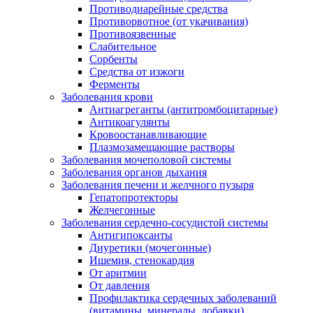
Противодиарейные средства
Противорвотное (от укачивания)
Противоязвенные
Слабительное
Сорбенты
Средства от изжоги
Ферменты
Заболевания крови
Антиагреганты (антитромбоцитарные)
Антикоагулянты
Кровоостанавливающие
Плазмозамещающие растворы
Заболевания мочеполовой системы
Заболевания органов дыхания
Заболевания печени и желчного пузыря
Гепатопротекторы
Желчегонные
Заболевания сердечно-сосудистой системы
Антигипоксанты
Диуретики (мочегонные)
Ишемия, стенокардия
От аритмии
От давления
Профилактика сердечных заболеваний
(витамины, минералы, добавки)