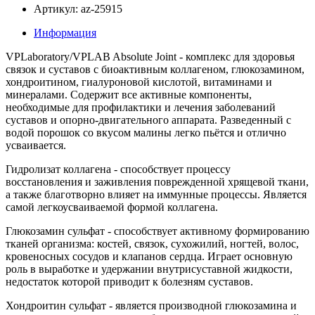
Артикул: az-25915
Информация
VPLaboratory/VPLAB Absolute Joint - комплекс для здоровья
связок и суставов с биоактивным коллагеном, глюкозамином,
хондроитином, гиалуроновой кислотой, витаминами и
минералами. Содержит все активные компоненты,
необходимые для профилактики и лечения заболеваний
суставов и опорно-двигательного аппарата. Разведенный с
водой порошок со вкусом малины легко пьётся и отлично
усваивается.
Гидролизат коллагена - способствует процессу
восстановления и заживления поврежденной хрящевой ткани,
а также благотворно влияет на иммунные процессы. Является
самой легкоусваиваемой формой коллагена.
Глюкозамин сульфат - способствует активному формированию
тканей организма: костей, связок, сухожилий, ногтей, волос,
кровеносных сосудов и клапанов сердца. Играет основную
роль в выработке и удержании внутрисуставной жидкости,
недостаток которой приводит к болезням суставов.
Хондроитин сульфат - является производной глюкозамина и