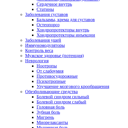
Сердечное внутрь
Статины
Заболевания суставов
Бальзамы, крема для суставов
Остеопороз
Хондропротекторы внутрь
Хондропротекторы инъекции
Заболевания ушей
Иммуномодуляторы
Контроль веса
Мужское здоровье (потенция)
Неврология
Ноотропы
От слабоумия
Противосудорожные
Психотропные
Улучшение мозгового крообращения
Обезболивающие средства
Болевой синдром сильный
Болевой синдром слабый
Головная боль
Зубная боль
Мигрень
Миорелаксанты
Мышечная боль