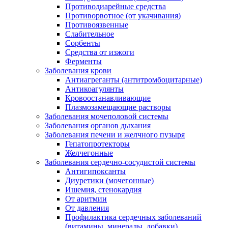
Противодиарейные средства
Противорвотное (от укачивания)
Противоязвенные
Слабительное
Сорбенты
Средства от изжоги
Ферменты
Заболевания крови
Антиагреганты (антитромбоцитарные)
Антикоагулянты
Кровоостанавливающие
Плазмозамещающие растворы
Заболевания мочеполовой системы
Заболевания органов дыхания
Заболевания печени и желчного пузыря
Гепатопротекторы
Желчегонные
Заболевания сердечно-сосудистой системы
Антигипоксанты
Диуретики (мочегонные)
Ишемия, стенокардия
От аритмии
От давления
Профилактика сердечных заболеваний
(витамины, минералы, добавки)