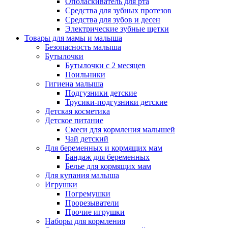
Ополаскиватель для рта
Средства для зубных протезов
Средства для зубов и десен
Электрические зубные щетки
Товары для мамы и малыша
Безопасность малыша
Бутылочки
Бутылочки с 2 месяцев
Поильники
Гигиена малыша
Подгузники детские
Трусики-подгузники детские
Детская косметика
Детское питание
Смеси для кормления малышей
Чай детский
Для беременных и кормящих мам
Бандаж для беременных
Белье для кормящих мам
Для купания малыша
Игрушки
Погремушки
Прорезыватели
Прочие игрушки
Наборы для кормления