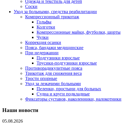
Одежда и текстиль для детей
Соски
Уход за больными, средства реабилитации
Компрессионный трикотаж
Гольфы
Колготки
Компрессионные майки, футболки, шорты
Чулки
Коррекция осанки
Пояса, бандажи медицинские
При недержании
Подгузники взрослые
Трусики-подгузники взрослые
Противорадикулитные пояса
Трикотаж для снижения веса
Трости опорные
Уход за лежачими больными
Пеленки, простыни для больных
Судна и круги подкладные
Фиксаторы суставов, наколенники, налокотники
Наши новости
05.08.2026