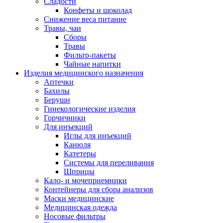
Сладости
Конфеты и шоколад
Снижение веса питание
Травы, чаи
Сборы
Травы
Фильтр-пакеты
Чайные напитки
Изделия медицинского назначения
Аптечки
Бахилы
Беруши
Гинекологические изделия
Горчичники
Для инъекций
Иглы для инъекций
Канюля
Катетеры
Системы для переливания
Шприцы
Кало- и мочеприемники
Контейнеры для сбора анализов
Маски медицинские
Медицинская одежда
Носовые фильтры