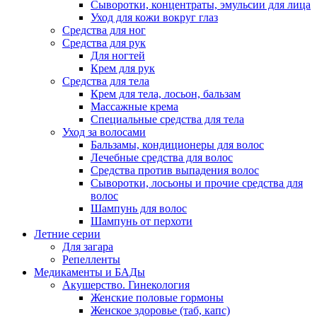
Сыворотки, концентраты, эмульсии для лица
Уход для кожи вокруг глаз
Средства для ног
Средства для рук
Для ногтей
Крем для рук
Средства для тела
Крем для тела, лосьон, бальзам
Массажные крема
Специальные средства для тела
Уход за волосами
Бальзамы, кондиционеры для волос
Лечебные средства для волос
Средства против выпадения волос
Сыворотки, лосьоны и прочие средства для
волос
Шампунь для волос
Шампунь от перхоти
Летние серии
Для загара
Репелленты
Медикаменты и БАДы
Акушерство. Гинекология
Женские половые гормоны
Женское здоровье (таб, капс)