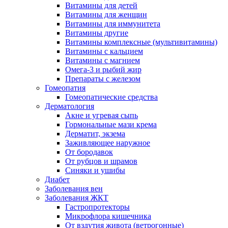
Витамины для детей
Витамины для женщин
Витамины для иммунитета
Витамины другие
Витамины комплексные (мультивитамины)
Витамины с кальцием
Витамины с магнием
Омега-3 и рыбий жир
Препараты с железом
Гомеопатия
Гомеопатические средства
Дерматология
Акне и угревая сыпь
Гормональные мази крема
Дерматит, экзема
Заживляющее наружное
От бородавок
От рубцов и шрамов
Синяки и ушибы
Диабет
Заболевания вен
Заболевания ЖКТ
Гастропротекторы
Микрофлора кишечника
От вздутия живота (ветрогонные)