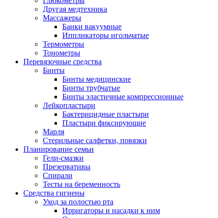
Глюкометры
Другая медтехника
Массажеры
Банки вакуумные
Иппликаторы игольчатые
Термометры
Тонометры
Перевязочные средства
Бинты
Бинты медицинские
Бинты трубчатые
Бинты эластичные компрессионные
Лейкопластыри
Бактерицидные пластыри
Пластыри фиксирующие
Марля
Стерильные салфетки, повязки
Планирование семьи
Гели-смазки
Презервативы
Спирали
Тесты на беременность
Средства гигиены
Уход за полостью рта
Ирригаторы и насадки к ним