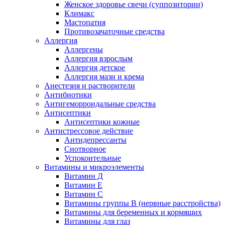
Женское здоровье свечи (суппозитории)
Климакс
Мастопатия
Противозачаточные средства
Аллергия
Аллергены
Аллергия взрослым
Аллергия детское
Аллергия мази и крема
Анестезия и растворители
Антибиотики
Антигеморроидальные средства
Антисептики
Антисептики кожные
Антистрессовое действие
Антидепрессанты
Снотворное
Успокоительные
Витамины и микроэлементы
Витамин Д
Витамин Е
Витамин С
Витамины группы В (нервные расстройства)
Витамины для беременных и кормящих
Витамины для глаз