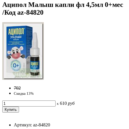
Аципол Малыш капли фл 4,5мл 0+мес
/Код az-84820
702
Скидка 13%
610
руб
x
Артикул: az-84820