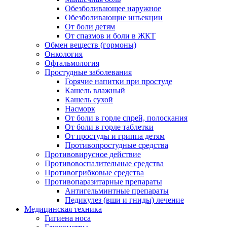
Обезболивающее наружное
Обезболивающие инъекции
От боли детям
От спазмов и боли в ЖКТ
Обмен веществ (гормоны)
Онкология
Офтальмология
Простудные заболевания
Горячие напитки при простуде
Кашель влажный
Кашель сухой
Насморк
От боли в горле спрей, полоскания
От боли в горле таблетки
От простуды и гриппа детям
Противопростудные средства
Противовирусное действие
Противовоспалительные средства
Противогрибковые средства
Противопаразитарные препараты
Антигельминтные препараты
Педикулез (вши и гниды) лечение
Медицинская техника
Гигиена носа