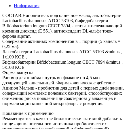
Информация
СОСТАВ:Наполнитель подсолнечное масло, лактобактерии
Lactobacillus rhamnosus ATCC 53103, бифидобактерии
Bifidobacterium longum CECT 7894, агент антислеживающий
кремния диоксид (Е 551), антиоксидант DL-альфа токо-
ферола ацетат.
Содержание активных компонентов в 1 порции (5 капель =
0,25 мл):
Лактобактерии Lactobacillus rhamnosus ATCC 53103 &minus.,
1х109 КОЕ.,
Бифидобактерии Bifidobacterium longum CECT 7894 &minus.,
5х108 КОЕ
Форма выпуска
Раствор для приёма внутрь во флаконе по 4,5 мл с
дозирующей капельницей. Фармакологическое действие
Аципол Малыш - пробиотик для детей с первых дней жизни,
содержащий комплекс полезных бактерий, способствующих
снижению риска появления дисбактериоза у младенцев и
нормализации кишечной микрофлоры с рождения.
Показание к применению
Рекомендуется в качестве биологически активной добавки к
пище - дополнительного источника пробиотических
микроорганизмов (лактобактерий и бифидобактерий),