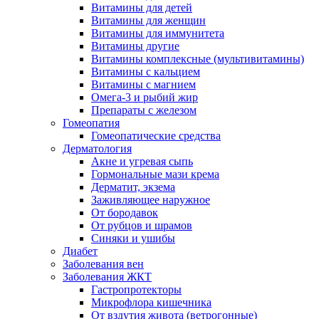
Витамины для детей
Витамины для женщин
Витамины для иммунитета
Витамины другие
Витамины комплексные (мультивитамины)
Витамины с кальцием
Витамины с магнием
Омега-3 и рыбий жир
Препараты с железом
Гомеопатия
Гомеопатические средства
Дерматология
Акне и угревая сыпь
Гормональные мази крема
Дерматит, экзема
Заживляющее наружное
От бородавок
От рубцов и шрамов
Синяки и ушибы
Диабет
Заболевания вен
Заболевания ЖКТ
Гастропротекторы
Микрофлора кишечника
От вздутия живота (ветрогонные)