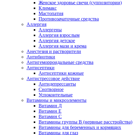
Женское здоровье свечи (суппозитории)
Климакс
Мастопатия
Противозачаточные средства
Аллергия
Аллергены
Аллергия взрослым
Аллергия детское
Аллергия мази и крема
Анестезия и растворители
Антибиотики
Антигеморроидальные средства
Антисептики
Антисептики кожные
Антистрессовое действие
Антидепрессанты
Снотворное
Успокоительные
Витамины и микроэлементы
Витамин Д
Витамин Е
Витамин С
Витамины группы В (нервные расстройства)
Витамины для беременных и кормящих
Витамины для глаз