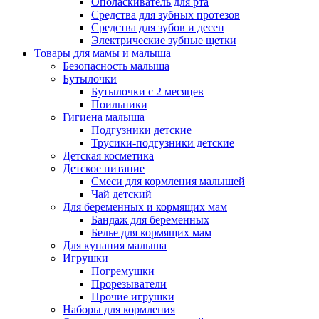
Ополаскиватель для рта
Средства для зубных протезов
Средства для зубов и десен
Электрические зубные щетки
Товары для мамы и малыша
Безопасность малыша
Бутылочки
Бутылочки с 2 месяцев
Поильники
Гигиена малыша
Подгузники детские
Трусики-подгузники детские
Детская косметика
Детское питание
Смеси для кормления малышей
Чай детский
Для беременных и кормящих мам
Бандаж для беременных
Белье для кормящих мам
Для купания малыша
Игрушки
Погремушки
Прорезыватели
Прочие игрушки
Наборы для кормления