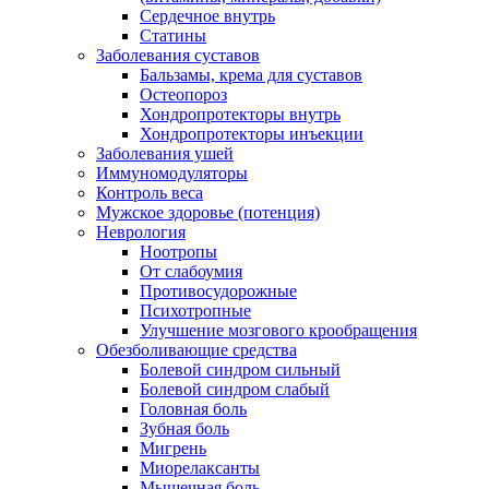
Сердечное внутрь
Статины
Заболевания суставов
Бальзамы, крема для суставов
Остеопороз
Хондропротекторы внутрь
Хондропротекторы инъекции
Заболевания ушей
Иммуномодуляторы
Контроль веса
Мужское здоровье (потенция)
Неврология
Ноотропы
От слабоумия
Противосудорожные
Психотропные
Улучшение мозгового крообращения
Обезболивающие средства
Болевой синдром сильный
Болевой синдром слабый
Головная боль
Зубная боль
Мигрень
Миорелаксанты
Мышечная боль