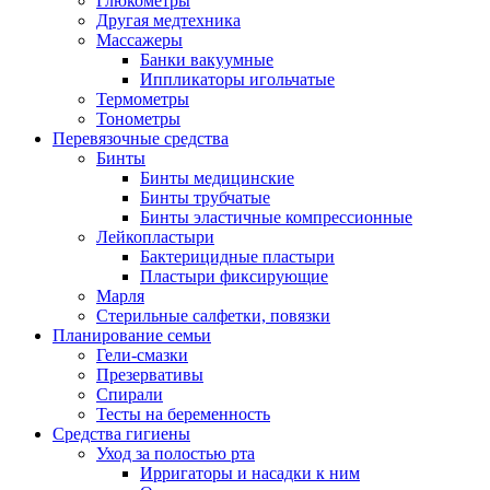
Глюкометры
Другая медтехника
Массажеры
Банки вакуумные
Иппликаторы игольчатые
Термометры
Тонометры
Перевязочные средства
Бинты
Бинты медицинские
Бинты трубчатые
Бинты эластичные компрессионные
Лейкопластыри
Бактерицидные пластыри
Пластыри фиксирующие
Марля
Стерильные салфетки, повязки
Планирование семьи
Гели-смазки
Презервативы
Спирали
Тесты на беременность
Средства гигиены
Уход за полостью рта
Ирригаторы и насадки к ним