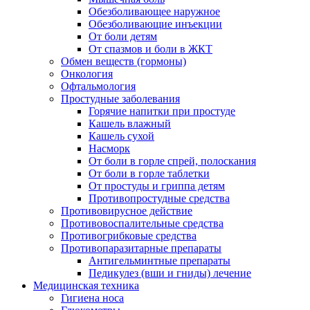
Обезболивающее наружное
Обезболивающие инъекции
От боли детям
От спазмов и боли в ЖКТ
Обмен веществ (гормоны)
Онкология
Офтальмология
Простудные заболевания
Горячие напитки при простуде
Кашель влажный
Кашель сухой
Насморк
От боли в горле спрей, полоскания
От боли в горле таблетки
От простуды и гриппа детям
Противопростудные средства
Противовирусное действие
Противовоспалительные средства
Противогрибковые средства
Противопаразитарные препараты
Антигельминтные препараты
Педикулез (вши и гниды) лечение
Медицинская техника
Гигиена носа