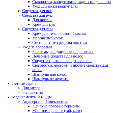
Сыворотки, концентраты, эмульсии для лица
Уход для кожи вокруг глаз
Средства для ног
Средства для рук
Для ногтей
Крем для рук
Средства для тела
Крем для тела, лосьон, бальзам
Массажные крема
Специальные средства для тела
Уход за волосами
Бальзамы, кондиционеры для волос
Лечебные средства для волос
Средства против выпадения волос
Сыворотки, лосьоны и прочие средства для
волос
Шампунь для волос
Шампунь от перхоти
Летние серии
Для загара
Репелленты
Медикаменты и БАДы
Акушерство. Гинекология
Женские половые гормоны
Женское здоровье (таб, капс)