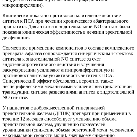
микроциркуляции).
Клинически показано противовоспалительное действие
антител к ПСА при лечении хронического абактериального
простатита. Для антител к эндотелиальной NO синтазе была
показана клиническая эффективность в лечении эректильной
дисфункции.
Совместное применение компонентов в составе комплексного
препарата Афалаза сопровождается синергическим эффектом:
антитела к эндотелиальной NO синтазе за счет
эндотелиопротективного действия и улучшения
васкуляризации усиливают антипролиферативную и
противовоспалительную активность антител к ПСА.
Синергический эффект обусловлен, вероятно, также
неспецифическими механизмами усиления внутриклеточной
трансдукции сигнала разведениями антител к эндотелиальной
NO синтазе.
У пациентов с доброкачественной гиперплазией
предстательной железы (ДГПЖ) препарат при применении в
течение 12 месяцев способствует уменьшению объема
предстательной железы, улучшению показателей
уродинамики (снижение объема остаточной мочи, увеличение
максимальной скорости мочи), значимому снижению