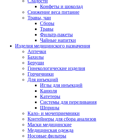
Сладости
Конфеты и шоколад
Снижение веса питание
Травы, чаи
Сборы
Травы
Фильтр-пакеты
Чайные напитки
Изделия медицинского назначения
Аптечки
Бахилы
Беруши
Гинекологические изделия
Горчичники
Для инъекций
Иглы для инъекций
Канюля
Катетеры
Системы для переливания
Шприцы
Кало- и мочеприемники
Контейнеры для сбора анализов
Маски медицинские
Медицинская одежда
Носовые фильтры