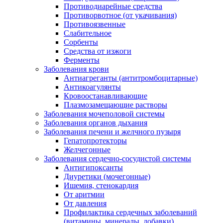
Противодиарейные средства
Противорвотное (от укачивания)
Противоязвенные
Слабительное
Сорбенты
Средства от изжоги
Ферменты
Заболевания крови
Антиагреганты (антитромбоцитарные)
Антикоагулянты
Кровоостанавливающие
Плазмозамещающие растворы
Заболевания мочеполовой системы
Заболевания органов дыхания
Заболевания печени и желчного пузыря
Гепатопротекторы
Желчегонные
Заболевания сердечно-сосудистой системы
Антигипоксанты
Диуретики (мочегонные)
Ишемия, стенокардия
От аритмии
От давления
Профилактика сердечных заболеваний
(витамины, минералы, добавки)