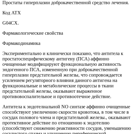
Простаты гиперплазии доброкачественной средство лечения.
Код ATX
G04CX.
Фармакологические свойства
Фармакодинамика
Экспериментально и клинически показано, что антитела к
простатоспецифическому антигену (ПСА) аффинно
очищенные модифицируют функциональную активность
эндогенного ПСА, измененную при доброкачественной
гиперплазии предстательной железы, что сопровождается
усилением регуляторного влияния данного антигена на
функциональные и метаболические процессы в ткани
предстательной железы, оказывают выраженное
противовоспалительное и противоотечное действие.
Антитела к эндотелиальной NO синтазе аффинно очищенные
способствуют увеличению скорости кровотока, в том числе в
сосудах полового члена и предстательной железы., оказывают
протективное действие по отношению к эндотелию
(способствуют снижению реактивности сосудов, уменьшению
сосудистого спазма и улучшению периферической