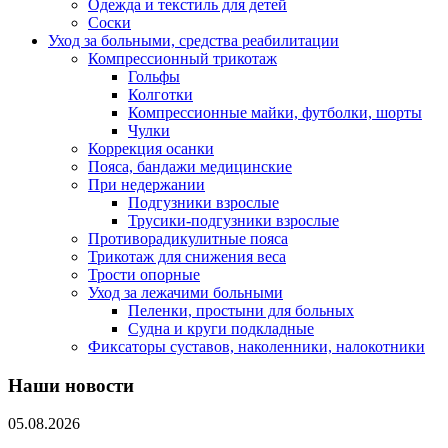
Одежда и текстиль для детей
Соски
Уход за больными, средства реабилитации
Компрессионный трикотаж
Гольфы
Колготки
Компрессионные майки, футболки, шорты
Чулки
Коррекция осанки
Пояса, бандажи медицинские
При недержании
Подгузники взрослые
Трусики-подгузники взрослые
Противорадикулитные пояса
Трикотаж для снижения веса
Трости опорные
Уход за лежачими больными
Пеленки, простыни для больных
Судна и круги подкладные
Фиксаторы суставов, наколенники, налокотники
Наши новости
05.08.2026