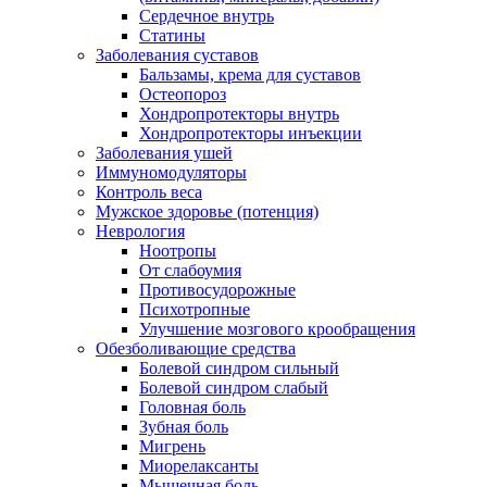
Сердечное внутрь
Статины
Заболевания суставов
Бальзамы, крема для суставов
Остеопороз
Хондропротекторы внутрь
Хондропротекторы инъекции
Заболевания ушей
Иммуномодуляторы
Контроль веса
Мужское здоровье (потенция)
Неврология
Ноотропы
От слабоумия
Противосудорожные
Психотропные
Улучшение мозгового крообращения
Обезболивающие средства
Болевой синдром сильный
Болевой синдром слабый
Головная боль
Зубная боль
Мигрень
Миорелаксанты
Мышечная боль