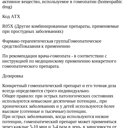
активное вещество, используемое в гомеопатии (homeopathic
drug)
Код АТХ
R05X (Другие комбинированные препараты, применяемые
при простудных заболеваниях)
Фармако-терапевтическая группаГомеопатическое
средствоПоказания к применению
По рекомендации врача-гомеопата - в соответствии с
инструкцией по медицинскому применению конкретного
гомеопатического препарата.
Дозировка
Конкретный гомеопатический препарат и его точная доза
всегда определяются строго индивидуально.
Общее правило: при острых патологических состояниях
используются невысокие десятичные потенции., при
хронических заболеваниях и у детей используются более
высокие (сотенные и тысячные) потенции.
При острых заболеваниях, когда используются низкие
потенции, гомеопатический препарат может применяться
через каждые 5-10 мин и 3-4 раза в день, в зависимости от