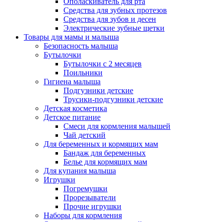
Ополаскиватель для рта
Средства для зубных протезов
Средства для зубов и десен
Электрические зубные щетки
Товары для мамы и малыша
Безопасность малыша
Бутылочки
Бутылочки с 2 месяцев
Поильники
Гигиена малыша
Подгузники детские
Трусики-подгузники детские
Детская косметика
Детское питание
Смеси для кормления малышей
Чай детский
Для беременных и кормящих мам
Бандаж для беременных
Белье для кормящих мам
Для купания малыша
Игрушки
Погремушки
Прорезыватели
Прочие игрушки
Наборы для кормления