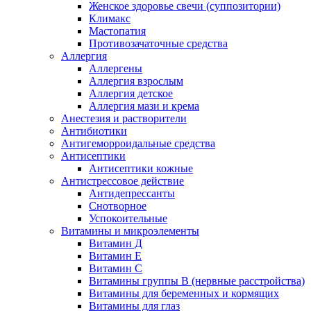
Женское здоровье свечи (суппозитории)
Климакс
Мастопатия
Противозачаточные средства
Аллергия
Аллергены
Аллергия взрослым
Аллергия детское
Аллергия мази и крема
Анестезия и растворители
Антибиотики
Антигеморроидальные средства
Антисептики
Антисептики кожные
Антистрессовое действие
Антидепрессанты
Снотворное
Успокоительные
Витамины и микроэлементы
Витамин Д
Витамин Е
Витамин С
Витамины группы В (нервные расстройства)
Витамины для беременных и кормящих
Витамины для глаз