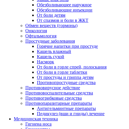
Обезболивающее наружное
Обезболивающие инъекции
От боли детям
От спазмов и боли в ЖКТ
Обмен веществ (гормоны)
Онкология
Офтальмология
Простудные заболевания
Горячие напитки при простуде
Кашель влажный
Кашель сухой
Насморк
От боли в горле спрей, полоскания
От боли в горле таблетки
От простуды и гриппа детям
Противопростудные средства
Противовирусное действие
Противовоспалительные средства
Противогрибковые средства
Противопаразитарные препараты
Антигельминтные препараты
Педикулез (вши и гниды) лечение
Медицинская техника
Гигиена носа