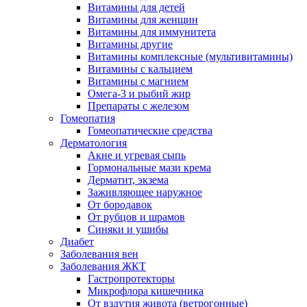
Витамины для детей
Витамины для женщин
Витамины для иммунитета
Витамины другие
Витамины комплексные (мультивитамины)
Витамины с кальцием
Витамины с магнием
Омега-3 и рыбий жир
Препараты с железом
Гомеопатия
Гомеопатические средства
Дерматология
Акне и угревая сыпь
Гормональные мази крема
Дерматит, экзема
Заживляющее наружное
От бородавок
От рубцов и шрамов
Синяки и ушибы
Диабет
Заболевания вен
Заболевания ЖКТ
Гастропротекторы
Микрофлора кишечника
От вздутия живота (ветрогонные)