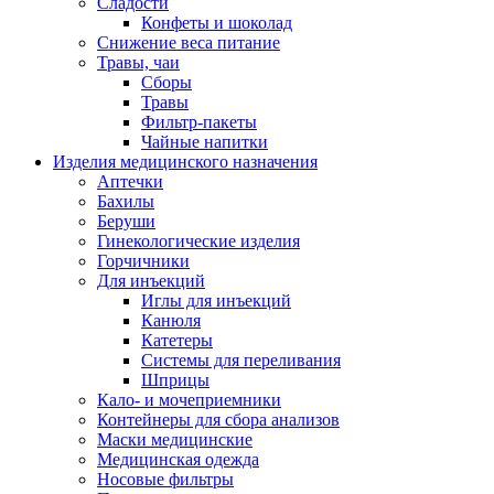
Сладости
Конфеты и шоколад
Снижение веса питание
Травы, чаи
Сборы
Травы
Фильтр-пакеты
Чайные напитки
Изделия медицинского назначения
Аптечки
Бахилы
Беруши
Гинекологические изделия
Горчичники
Для инъекций
Иглы для инъекций
Канюля
Катетеры
Системы для переливания
Шприцы
Кало- и мочеприемники
Контейнеры для сбора анализов
Маски медицинские
Медицинская одежда
Носовые фильтры