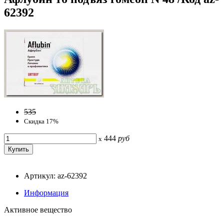
62392
535
Скидка 17%
444
руб
x
Артикул: az-62392
Информация
Активное вещество