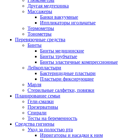
Глюкометры
Другая медтехника
Массажеры
Банки вакуумные
Иппликаторы игольчатые
Термометры
Тонометры
Перевязочные средства
Бинты
Бинты медицинские
Бинты трубчатые
Бинты эластичные компрессионные
Лейкопластыри
Бактерицидные пластыри
Пластыри фиксирующие
Марля
Стерильные салфетки, повязки
Планирование семьи
Гели-смазки
Презервативы
Спирали
Тесты на беременность
Средства гигиены
Уход за полостью рта
Ирригаторы и насадки к ним