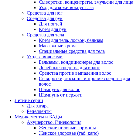
Сыворотки, концентраты, эмульсии для лица
Уход для кожи вокруг глаз
Средства для ног
Средства для рук
Для ногтей
Крем для рук
Средства для тела
Крем для тела, лосьон, бальзам
Массажные крема
Специальные средства для тела
Уход за волосами
Бальзамы, кондиционеры для волос
Лечебные средства для волос
Средства против выпадения волос
Сыворотки, лосьоны и прочие средства для
волос
Шампунь для волос
Шампунь от перхоти
Летние серии
Для загара
Репелленты
Медикаменты и БАДы
Акушерство. Гинекология
Женские половые гормоны
Женское здоровье (таб, капс)