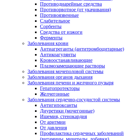
Противодиарейные средства
Противорвотное (от укачивания)
Противоязвенные
Слабительное
Сорбенты
Средства от изжоги
Ферменты
Заболевания крови
Антиагреганты (антитромбоцитарные)
Антикоагулянты
Кровоостанавливающие
Плазмозамещающие растворы
Заболевания мочеполовой системы
Заболевания органов дыхания
Заболевания печени и желчного пузыря
Гепатопротекторы
Желчегонные
Заболевания сердечно-сосудистой системы
Антигипоксанты
Диуретики (мочегонные)
Ишемия, стенокардия
От аритмии
От давления
Профилактика сердечных заболеваний
(витамины, минералы, добавки)