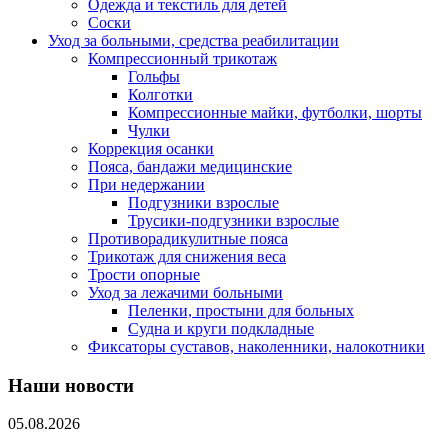
Одежда и текстиль для детей
Соски
Уход за больными, средства реабилитации
Компрессионный трикотаж
Гольфы
Колготки
Компрессионные майки, футболки, шорты
Чулки
Коррекция осанки
Пояса, бандажи медицинские
При недержании
Подгузники взрослые
Трусики-подгузники взрослые
Противорадикулитные пояса
Трикотаж для снижения веса
Трости опорные
Уход за лежачими больными
Пеленки, простыни для больных
Судна и круги подкладные
Фиксаторы суставов, наколенники, налокотники
Наши новости
05.08.2026