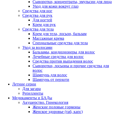
Сыворотки, концентраты, эмульсии для лица
Уход для кожи вокруг глаз
Средства для ног
Средства для рук
Для ногтей
Крем для рук
Средства для тела
Крем для тела, лосьон, бальзам
Массажные крема
Специальные средства для тела
Уход за волосами
Бальзамы, кондиционеры для волос
Лечебные средства для волос
Средства против выпадения волос
Сыворотки, лосьоны и прочие средства для
волос
Шампунь для волос
Шампунь от перхоти
Летние серии
Для загара
Репелленты
Медикаменты и БАДы
Акушерство. Гинекология
Женские половые гормоны
Женское здоровье (таб, капс)