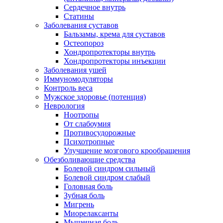
Сердечное внутрь
Статины
Заболевания суставов
Бальзамы, крема для суставов
Остеопороз
Хондропротекторы внутрь
Хондропротекторы инъекции
Заболевания ушей
Иммуномодуляторы
Контроль веса
Мужское здоровье (потенция)
Неврология
Ноотропы
От слабоумия
Противосудорожные
Психотропные
Улучшение мозгового крообращения
Обезболивающие средства
Болевой синдром сильный
Болевой синдром слабый
Головная боль
Зубная боль
Мигрень
Миорелаксанты
Мышечная боль