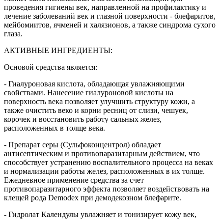
проведения гигиены век, направленной на профилактику и
лечение заболеваний век и глазной поверхности - блефаритов,
мейбомиитов, ячменей и халязионов, а также синдрома сухого
глаза.
АКТИВНЫЕ ИНГРЕДИЕНТЫ:
Основой средства является:
- Гиалуроновая кислота, обладающая увлажняющими
свойствами. Нанесение гиалуроновой кислоты на
поверхность века позволяет улучшить структуру кожи, а
также очистить веко и корни ресниц от слизи, чешуек,
корочек и восстановить работу сальных желез,
расположенных в толще века.
- Препарат серы (Сульфоконцентрол) обладает
антисептическим и противопаразитарным действием, что
способствует устранению воспалительного процесса на веках
и нормализации работы желез, расположенных в их толще.
Ежедневное применение средства за счет
противопаразитарного эффекта позволяет воздействовать на
клещей рода Demodeх при демодекозном блефарите.
- Гидролат Календулы увлажняет и тонизирует кожу век,