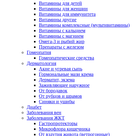
Витамины для детей
Витамины для женщин
Витамины для иммунитета
Витамины другие
Витамины комплексные (мультивитамины)
Витамины с кальцием
Витамины с магнием
Омега-3 и рыбий жир
Препараты с железом
Гомеопатия
Гомеопатические средства
Дерматология
Акне и угревая сыпь
Гормональные мази крема
Дерматит, экзема
Заживляющее наружное
От бородавок
От рубцов и шрамов
Синяки и ушибы
Диабет
Заболевания вен
Заболевания ЖКТ
Гастропротекторы
Микрофлора кишечника
От вздутия живота (ветрогонные)