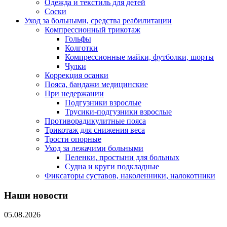
Одежда и текстиль для детей
Соски
Уход за больными, средства реабилитации
Компрессионный трикотаж
Гольфы
Колготки
Компрессионные майки, футболки, шорты
Чулки
Коррекция осанки
Пояса, бандажи медицинские
При недержании
Подгузники взрослые
Трусики-подгузники взрослые
Противорадикулитные пояса
Трикотаж для снижения веса
Трости опорные
Уход за лежачими больными
Пеленки, простыни для больных
Судна и круги подкладные
Фиксаторы суставов, наколенники, налокотники
Наши новости
05.08.2026