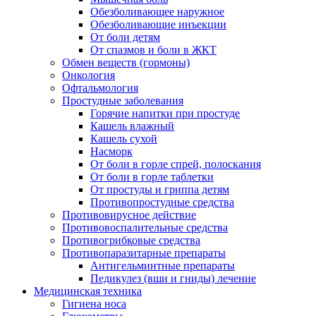
Обезболивающее наружное
Обезболивающие инъекции
От боли детям
От спазмов и боли в ЖКТ
Обмен веществ (гормоны)
Онкология
Офтальмология
Простудные заболевания
Горячие напитки при простуде
Кашель влажный
Кашель сухой
Насморк
От боли в горле спрей, полоскания
От боли в горле таблетки
От простуды и гриппа детям
Противопростудные средства
Противовирусное действие
Противовоспалительные средства
Противогрибковые средства
Противопаразитарные препараты
Антигельминтные препараты
Педикулез (вши и гниды) лечение
Медицинская техника
Гигиена носа