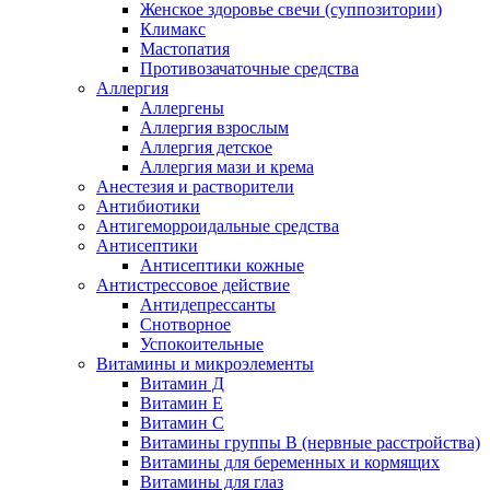
Женское здоровье свечи (суппозитории)
Климакс
Мастопатия
Противозачаточные средства
Аллергия
Аллергены
Аллергия взрослым
Аллергия детское
Аллергия мази и крема
Анестезия и растворители
Антибиотики
Антигеморроидальные средства
Антисептики
Антисептики кожные
Антистрессовое действие
Антидепрессанты
Снотворное
Успокоительные
Витамины и микроэлементы
Витамин Д
Витамин Е
Витамин С
Витамины группы В (нервные расстройства)
Витамины для беременных и кормящих
Витамины для глаз