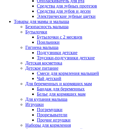
Ополаскиватель для рта
Средства для зубных протезов
Средства для зубов и десен
Электрические зубные щетки
Товары для мамы и малыша
Безопасность малыша
Бутылочки
Бутылочки с 2 месяцев
Поильники
Гигиена малыша
Подгузники детские
Трусики-подгузники детские
Детская косметика
Детское питание
Смеси для кормления малышей
Чай детский
Для беременных и кормящих мам
Бандаж для беременных
Белье для кормящих мам
Для купания малыша
Игрушки
Погремушки
Прорезыватели
Прочие игрушки
Наборы для кормления