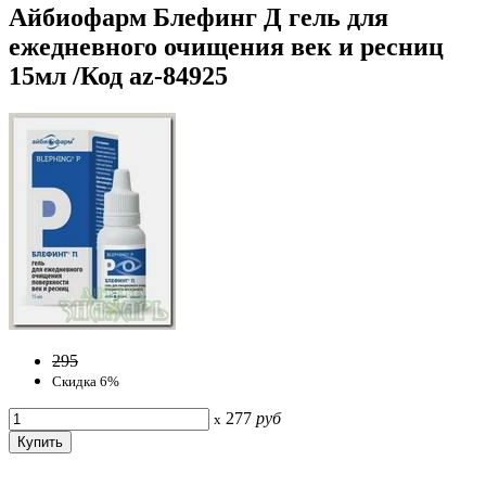
Айбиофарм Блефинг Д гель для
ежедневного очищения век и ресниц
15мл /Код az-84925
295
Скидка 6%
277
руб
x