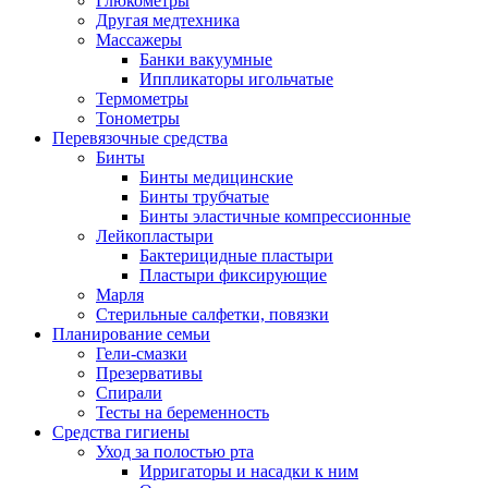
Глюкометры
Другая медтехника
Массажеры
Банки вакуумные
Иппликаторы игольчатые
Термометры
Тонометры
Перевязочные средства
Бинты
Бинты медицинские
Бинты трубчатые
Бинты эластичные компрессионные
Лейкопластыри
Бактерицидные пластыри
Пластыри фиксирующие
Марля
Стерильные салфетки, повязки
Планирование семьи
Гели-смазки
Презервативы
Спирали
Тесты на беременность
Средства гигиены
Уход за полостью рта
Ирригаторы и насадки к ним