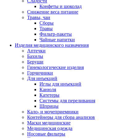
Сладости
Конфеты и шоколад
Снижение веса питание
Травы, чаи
Сборы
Травы
Фильтр-пакеты
Чайные напитки
Изделия медицинского назначения
Аптечки
Бахилы
Беруши
Гинекологические изделия
Горчичники
Для инъекций
Иглы для инъекций
Канюля
Катетеры
Системы для переливания
Шприцы
Кало- и мочеприемники
Контейнеры для сбора анализов
Маски медицинские
Медицинская одежда
Носовые фильтры