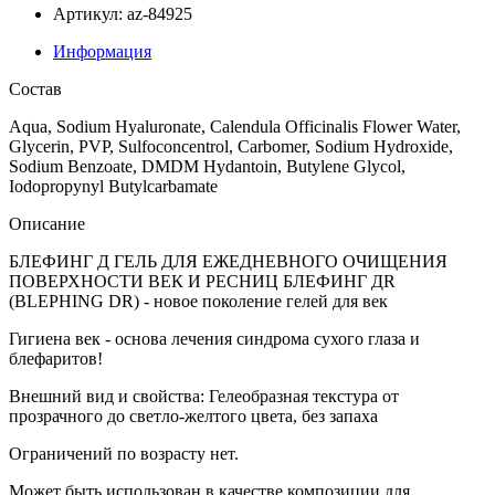
Артикул: az-84925
Информация
Состав
Aqua, Sodium Hyaluronate, Calendula Officinalis Flower Water,
Glycerin, PVP, Sulfoconcentrol, Carbomer, Sodium Hydroxide,
Sodium Benzoate, DMDM Hydantoin, Butylene Glycol,
Iodopropynyl Butylcarbamate
Описание
БЛЕФИНГ Д ГЕЛЬ ДЛЯ ЕЖЕДНЕВНОГО ОЧИЩЕНИЯ
ПОВЕРХНОСТИ ВЕК И РЕСНИЦ БЛЕФИНГ ДR
(BLEPHING DR) - новое поколение гелей для век
Гигиена век - основа лечения синдрома сухого глаза и
блефаритов!
Внешний вид и свойства: Гелеобразная текстура от
прозрачного до светло-желтого цвета, без запаха
Ограничений по возрасту нет.
Может быть использован в качестве композиции для