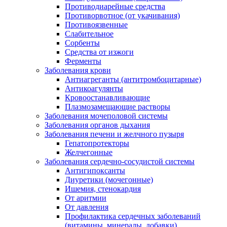
Противодиарейные средства
Противорвотное (от укачивания)
Противоязвенные
Слабительное
Сорбенты
Средства от изжоги
Ферменты
Заболевания крови
Антиагреганты (антитромбоцитарные)
Антикоагулянты
Кровоостанавливающие
Плазмозамещающие растворы
Заболевания мочеполовой системы
Заболевания органов дыхания
Заболевания печени и желчного пузыря
Гепатопротекторы
Желчегонные
Заболевания сердечно-сосудистой системы
Антигипоксанты
Диуретики (мочегонные)
Ишемия, стенокардия
От аритмии
От давления
Профилактика сердечных заболеваний
(витамины, минералы, добавки)