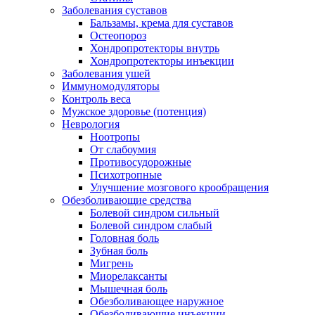
Заболевания суставов
Бальзамы, крема для суставов
Остеопороз
Хондропротекторы внутрь
Хондропротекторы инъекции
Заболевания ушей
Иммуномодуляторы
Контроль веса
Мужское здоровье (потенция)
Неврология
Ноотропы
От слабоумия
Противосудорожные
Психотропные
Улучшение мозгового крообращения
Обезболивающие средства
Болевой синдром сильный
Болевой синдром слабый
Головная боль
Зубная боль
Мигрень
Миорелаксанты
Мышечная боль
Обезболивающее наружное
Обезболивающие инъекции