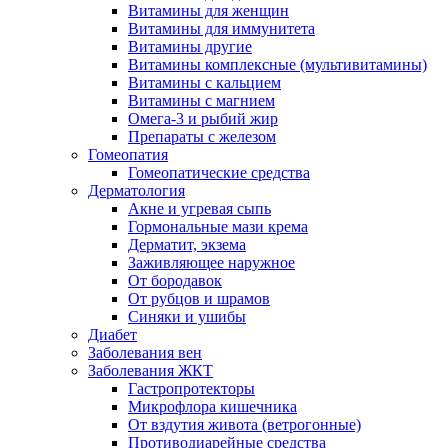
Витамины для женщин
Витамины для иммунитета
Витамины другие
Витамины комплексные (мультивитамины)
Витамины с кальцием
Витамины с магнием
Омега-3 и рыбий жир
Препараты с железом
Гомеопатия
Гомеопатические средства
Дерматология
Акне и угревая сыпь
Гормональные мази крема
Дерматит, экзема
Заживляющее наружное
От бородавок
От рубцов и шрамов
Синяки и ушибы
Диабет
Заболевания вен
Заболевания ЖКТ
Гастропротекторы
Микрофлора кишечника
От вздутия живота (ветрогонные)
Противодиарейные средства