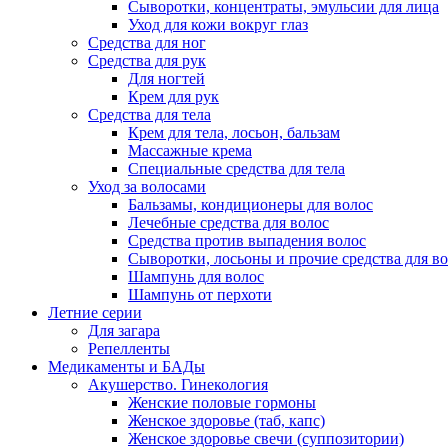
Сыворотки, концентраты, эмульсии для лица
Уход для кожи вокруг глаз
Средства для ног
Средства для рук
Для ногтей
Крем для рук
Средства для тела
Крем для тела, лосьон, бальзам
Массажные крема
Специальные средства для тела
Уход за волосами
Бальзамы, кондиционеры для волос
Лечебные средства для волос
Средства против выпадения волос
Сыворотки, лосьоны и прочие средства для в
Шампунь для волос
Шампунь от перхоти
Летние серии
Для загара
Репелленты
Медикаменты и БАДы
Акушерство. Гинекология
Женские половые гормоны
Женское здоровье (таб, капс)
Женское здоровье свечи (суппозитории)