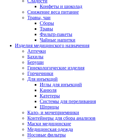
Сладости
Конфеты и шоколад
Снижение веса питание
Травы, чаи
Сборы
Травы
Фильтр-пакеты
Чайные напитки
Изделия медицинского назначения
Аптечки
Бахилы
Беруши
Гинекологические изделия
Горчичники
Для инъекций
Иглы для инъекций
Канюля
Катетеры
Системы для переливания
Шприцы
Кало- и мочеприемники
Контейнеры для сбора анализов
Маски медицинские
Медицинская одежда
Носовые фильтры