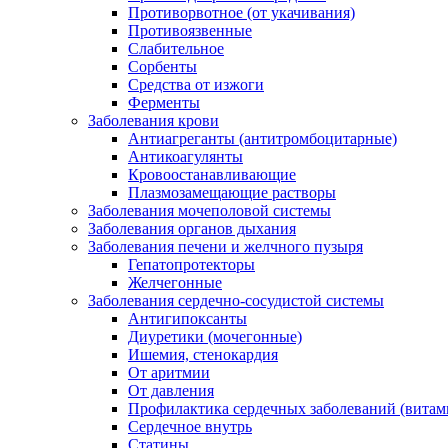
Противорвотное (от укачивания)
Противоязвенные
Слабительное
Сорбенты
Средства от изжоги
Ферменты
Заболевания крови
Антиагреганты (антитромбоцитарные)
Антикоагулянты
Кровоостанавливающие
Плазмозамещающие растворы
Заболевания мочеполовой системы
Заболевания органов дыхания
Заболевания печени и желчного пузыря
Гепатопротекторы
Желчегонные
Заболевания сердечно-сосудистой системы
Антигипоксанты
Диуретики (мочегонные)
Ишемия, стенокардия
От аритмии
От давления
Профилактика сердечных заболеваний (витам
Сердечное внутрь
Статины