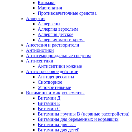
Климакс
Мастопатия
Противозачаточные средства
Аллергия
Аллергены
Аллергия взрослым
Аллергия детское
Аллергия мази и крема
Анестезия и растворители
Антибиотики
Антигеморроидальные средства
Антисептики
Антисептики кожные
Антистрессовое действие
Антидепрессанты
Снотворное
Успокоительные
Витамины и микроэлементы
Витамин Д
Витамин Е
Витамин С
Витамины группы В (нервные расстройства)
Витамины для беременных и кормящих
Витамины для глаз
Витамины для детей