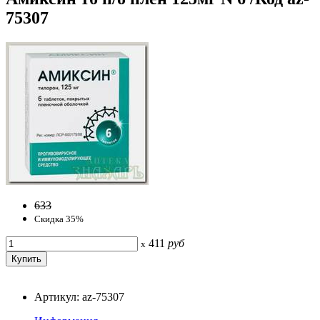
75307
633
Скидка 35%
411
руб
x
Артикул: az-75307