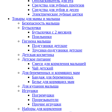
Ополаскиватель для рта
Средства для зубных протезов
Средства для зубов и десен
Электрические зубные щетки
Товары для мамы и малыша
Безопасность малыша
Бутылочки
Бутылочки с 2 месяцев
Поильники
Гигиена малыша
Подгузники детские
Трусики-подгузники детские
Детская косметика
Детское питание
Смеси для кормления малышей
Чай детский
Для беременных и кормящих мам
Бандаж для беременных
Белье для кормящих мам
Для купания малыша
Игрушки
Погремушки
Прорезыватели
Прочие игрушки
Наборы для кормления