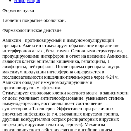
Информация
Форма выпуска
Таблетки покрытые оболочкой.
Фармакологическое действие
Амиксин - противовирусный и иммуномодулирующий
препарат. Амиксин стимулирует образование в организме
интерферонов альфа, бета, гамма. Основными структурами,
продуцирующими интерферон в ответ на введение Амиксина,
являются клетки эпителия кишечника, гепатоциты, Т-
лимфоциты, нейтрофилы. После приема препарата внутрь
максимум продукции интерферона определяется в
последовательности кишечник-печень-кровь через 4-24 ч.
Амиксин обладает иммуномодулирующим и
противовирусным эффектом.
Стимулирует стволовые клетки костного мозга, в зависимости
от дозы усиливает антителообразование, уменьшает степень
иммунодепрессии, восстанавливает соотношение T-
супрессоров и T-хелперов. Эффективен при различных
вирусных инфекциях (в т.ч. вызванных вирусами гриппа,
другими возбудителями острых респираторных вирусных
инфекций, вирусами гепатита, герпеса). Механизм
противовирусного действия связан с ингибированием