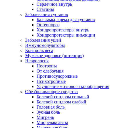
Сердечное внутрь
Статины
Заболевания суставов
Бальзамы, крема для суставов
Остеопороз
Хондропротекторы внутрь
Хондропротекторы инъекции
Заболевания ушей
Иммуномодуляторы
Контроль веса
Мужское здоровье (потенция)
Неврология
Ноотропы
От слабоумия
Противосудорожные
Психотропные
Улучшение мозгового крообращения
Обезболивающие средства
Болевой синдром сильный
Болевой синдром слабый
Головная боль
Зубная боль
Мигрень
Миорелаксанты
Мышечная боль