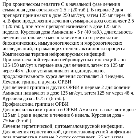
При хроническом гепатите С в начальной фазе лечения
суммарная доза составляет 2.5 г (20 таб.). В первые 2 дня
препарат принимают в дозе 250 мг/сут, затем 125 мг через 48
ч. В фазе продолжения лечения суммарная доза составляет 2.5
г (20 таб.), при этом препарат назначают в дозе 125 мг в
неделю. Курсовая доза Амиксина - 5 г (40 таб.), длительность
лечения составляет 6 мес в зависимости от результатов
биохимических, иммунологических и морфологических
исследований, отражающих степень активности процесса.
Комплексная терапия нейровирусных инфекций
При комплексной терапии нейровирусных инфекций - по
125-150 мг/сут в первые два дня лечения, затем по 125 мг
через 48 ч. Дозу устанавливают индивидуально,
продолжительность курса лечения составляет 3-4 недели.
Лечение гриппа и других ОРВИ
Для лечения гриппа и других ОРВИ в первые 2 дня болезни
Амиксин назначают в дозе 125 мг/сут, затем 125 мг через 48 ч.
Курсовая доза - 0.75 г (6 таб.).
Профилактика гриппа и ОРВИ
Для профилактики гриппа и ОРВИ Амиксин назначают в дозе
125 мг 1 раз в неделю в течение 6 недель. Курсовая доза -
750мг (6 таб.).
Лечение герпетической, цитомегаловирусной инфекции.
Для лечения герпетической, цитомегаловирусной инфекции
доза препарата в первые 2 суток составляет 125 мг, затем