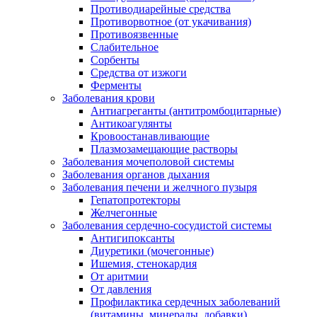
Противодиарейные средства
Противорвотное (от укачивания)
Противоязвенные
Слабительное
Сорбенты
Средства от изжоги
Ферменты
Заболевания крови
Антиагреганты (антитромбоцитарные)
Антикоагулянты
Кровоостанавливающие
Плазмозамещающие растворы
Заболевания мочеполовой системы
Заболевания органов дыхания
Заболевания печени и желчного пузыря
Гепатопротекторы
Желчегонные
Заболевания сердечно-сосудистой системы
Антигипоксанты
Диуретики (мочегонные)
Ишемия, стенокардия
От аритмии
От давления
Профилактика сердечных заболеваний
(витамины, минералы, добавки)