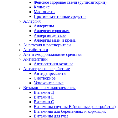
Женское здоровье свечи (суппозитории)
Климакс
Мастопатия
Противозачаточные средства
Аллергия
Аллергены
Аллергия взрослым
Аллергия детское
Аллергия мази и крема
Анестезия и растворители
Антибиотики
Антигеморроидальные средства
Антисептики
Антисептики кожные
Антистрессовое действие
Антидепрессанты
Снотворное
Успокоительные
Витамины и микроэлементы
Витамин Д
Витамин Е
Витамин С
Витамины группы В (нервные расстройства)
Витамины для беременных и кормящих
Витамины для глаз