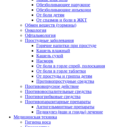
Обезболивающее наружное
Обезболивающие инъекции
От боли детям
От спазмов и боли в ЖКТ
Обмен веществ (гормоны)
Онкология
Офтальмология
Простудные заболевания
Горячие напитки при простуде
Кашель влажный
Кашель сухой
Насморк
От боли в горле спрей, полоскания
От боли в горле таблетки
От простуды и гриппа детям
Противопростудные средства
Противовирусное действие
Противовоспалительные средства
Противогрибковые средства
Противопаразитарные препараты
Антигельминтные препараты
Педикулез (вши и гниды) лечение
Медицинская техника
Гигиена носа