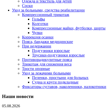
Одежда и текстиль для детей
Соски
Уход за больными, средства реабилитации
Компрессионный трикотаж
Гольфы
Колготки
Компрессионные майки, футболки, шорты
Чулки
Коррекция осанки
Пояса, бандажи медицинские
При недержании
Подгузники взрослые
Трусики-подгузники взрослые
Противорадикулитные пояса
Трикотаж для снижения веса
Трости опорные
Уход за лежачими больными
Пеленки, простыни для больных
Судна и круги подкладные
Фиксаторы суставов, наколенники, налокотники
Наши новости
05.08.2026