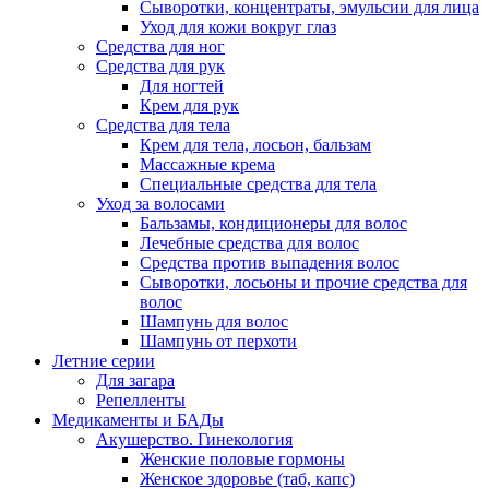
Сыворотки, концентраты, эмульсии для лица
Уход для кожи вокруг глаз
Средства для ног
Средства для рук
Для ногтей
Крем для рук
Средства для тела
Крем для тела, лосьон, бальзам
Массажные крема
Специальные средства для тела
Уход за волосами
Бальзамы, кондиционеры для волос
Лечебные средства для волос
Средства против выпадения волос
Сыворотки, лосьоны и прочие средства для
волос
Шампунь для волос
Шампунь от перхоти
Летние серии
Для загара
Репелленты
Медикаменты и БАДы
Акушерство. Гинекология
Женские половые гормоны
Женское здоровье (таб, капс)