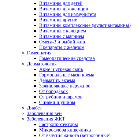
Витамины для детей
Витамины для женщин
Витамины для иммунитета
Витамины другие
Витамины комплексные (мультивитамины)
Витамины с кальцием
Витамины с магнием
Омега-3 и рыбий жир
Препараты с железом
Гомеопатия
Гомеопатические средства
Дерматология
Акне и угревая сыпь
Гормональные мази крема
Дерматит, экзема
Заживляющее наружное
От бородавок
От рубцов и шрамов
Синяки и ушибы
Диабет
Заболевания вен
Заболевания ЖКТ
Гастропротекторы
Микрофлора кишечника
От вздутия живота (ветрогонные)