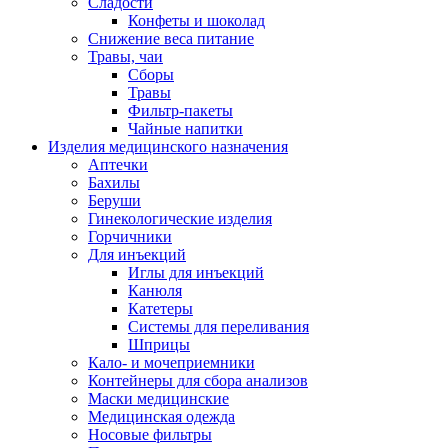
Сладости
Конфеты и шоколад
Снижение веса питание
Травы, чаи
Сборы
Травы
Фильтр-пакеты
Чайные напитки
Изделия медицинского назначения
Аптечки
Бахилы
Беруши
Гинекологические изделия
Горчичники
Для инъекций
Иглы для инъекций
Канюля
Катетеры
Системы для переливания
Шприцы
Кало- и мочеприемники
Контейнеры для сбора анализов
Маски медицинские
Медицинская одежда
Носовые фильтры