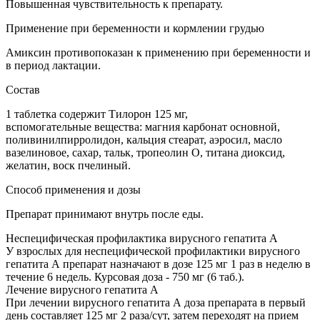
Повышенная чувствительность к препарату.
Применение при беременности и кормлении грудью
Амиксин противопоказан к применению при беременности и
в период лактации.
Состав
1 таблетка содержит Тилорон 125 мг,
вспомогательные вещества: магния карбонат основной,
поливинилпирролидон, кальция стеарат, аэросил, масло
вазелиновое, сахар, тальк, тропеолин О, титана диоксид,
желатин, воск пчелиный.
Способ применения и дозы
Препарат принимают внутрь после еды.
Неспецифическая профилактика вирусного гепатита А
У взрослых для неспецифической профилактики вирусного
гепатита А препарат назначают в дозе 125 мг 1 раз в неделю в
течение 6 недель. Курсовая доза - 750 мг (6 таб.).
Лечение вирусного гепатита А
При лечении вирусного гепатита А доза препарата в первый
день составляет 125 мг 2 раза/сут, затем переходят на прием