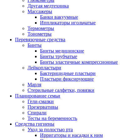
Глюкометры
Другая медтехника
Массажеры
Банки вакуумные
Иппликаторы игольчатые
Термометры
Тонометры
Перевязочные средства
Бинты
Бинты медицинские
Бинты трубчатые
Бинты эластичные компрессионные
Лейкопластыри
Бактерицидные пластыри
Пластыри фиксирующие
Марля
Стерильные салфетки, повязки
Планирование семьи
Гели-смазки
Презервативы
Спирали
Тесты на беременность
Средства гигиены
Уход за полостью рта
Ирригаторы и насадки к ним