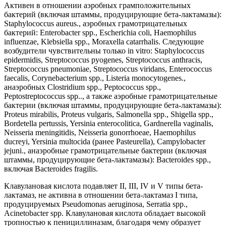
Активен в отношении аэробных грамположительных
бактерий (включая штаммы, продуцирующие бета-лактамазы):
Staphylococcus aureus., аэробных грамотрицательных
бактерий: Enterobacter spp., Escherichia coli, Haemophilus
influenzae, Klebsiella spp., Moraxella catarrhalis. Следующие
возбудители чувствительны только in vitro: Staphylococcus
epidermidis, Streptococcus pyogenes, Streptococcus anthracis,
Streptococcus pneumoniae, Streptococcus viridans, Enterococcus
faecalis, Corynebacterium spp., Listeria monocytogenes.,
анаэробных Clostridium spp., Peptococcus spp.,
Peptostreptococcus spp.., а также аэробные грамотрицательные
бактерии (включая штаммы, продуцирующие бета-лактамазы):
Proteus mirabilis, Proteus vulgaris, Salmonella spp., Shigella spp.,
Bordetella pertussis, Yersinia enterocolitica, Gardnerella vaginalis,
Neisseria meningitidis, Neisseria gonorrhoeae, Haemophilus
ducreyi, Yersinia multocida (ранее Pasteurella), Campylobacter
jejuni., анаэробные грамотрицательные бактерии (включая
штаммы, продуцирующие бета-лактамазы): Bacteroides spp.,
включая Bacteroides fragilis.
Клавулановая кислота подавляет II, III, IV и V типы бета-
лактамаз, не активна в отношении бета-лактамаз I типа,
продуцируемых Pseudomonas aeruginosa, Serratia spp.,
Acinetobacter spp. Клавулановая кислота обладает высокой
тропностью к пенициллиназам, благодаря чему образует