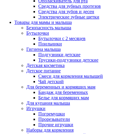
Ополаскиватель для рта
Средства для зубных протезов
Средства для зубов и десен
Электрические зубные щетки
Товары для мамы и малыша
Безопасность малыша
Бутылочки
Бутылочки с 2 месяцев
Поильники
Гигиена малыша
Подгузники детские
Трусики-подгузники детские
Детская косметика
Детское питание
Смеси для кормления малышей
Чай детский
Для беременных и кормящих мам
Бандаж для беременных
Белье для кормящих мам
Для купания малыша
Игрушки
Погремушки
Прорезыватели
Прочие игрушки
Наборы для кормления