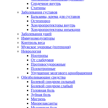
Сердечное внутрь
Статины
Заболевания суставов
Бальзамы, крема для суставов
Остеопороз
Хондропротекторы внутрь
Хондропротекторы инъекции
Заболевания ушей
Иммуномодуляторы
Контроль веса
Мужское здоровье (потенция)
Неврология
Ноотропы
От слабоумия
Противосудорожные
Психотропные
Улучшение мозгового крообращения
Обезболивающие средства
Болевой синдром сильный
Болевой синдром слабый
Головная боль
Зубная боль
Мигрень
Миорелаксанты
Мышечная боль