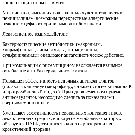
концентрации глюкозы в моче.
У пациентов, имеющих повышенную чувствительность к
пенициллинам, возможны перекрестные аллергические
реакции с цефалоспориновыми антибиотиками.
Лекарственное взаимодействие
Бактериостатические антибиотики (макролиды,
хлорамфеникол, линкозамиды, тетрациклины,
сульфаниламиды) оказывают антагонистическое действие.
При комбинации с рифампицином наблюдается взаимное
ослабление антибактериального эффекта.
Повышает эффективность непрямых антикоагулянтов
(подавляя кишечную микрофлору, снижает синтез витамина К
и протромбиновый индекс). При одновременном приеме
антикоагулянтов необходимо следить за показателями
свертываемости крови.
Уменьшает эффективность пероральных контрацептивов,
лекарственных средств, в процессе метаболизма которых
образуется ПАБК, этинилэстрадиола - риск развития
кровотечений прорыва.