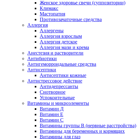
Женское здоровье свечи (суппозитории)
Климакс
Мастопатия
Противозачаточные средства
Аллергия
Аллергены
Аллергия взрослым
Аллергия детское
Аллергия мази и крема
Анестезия и растворители
Антибиотики
Антигеморроидальные средства
Антисептики
Антисептики кожные
Антистрессовое действие
Антидепрессанты
Снотворное
Успокоительные
Витамины и микроэлементы
Витамин Д
Витамин Е
Витамин С
Витамины группы В (нервные расстройства)
Витамины для беременных и кормящих
Витамины для глаз