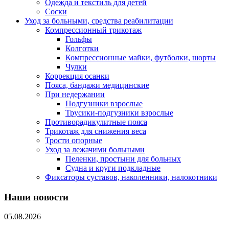
Одежда и текстиль для детей
Соски
Уход за больными, средства реабилитации
Компрессионный трикотаж
Гольфы
Колготки
Компрессионные майки, футболки, шорты
Чулки
Коррекция осанки
Пояса, бандажи медицинские
При недержании
Подгузники взрослые
Трусики-подгузники взрослые
Противорадикулитные пояса
Трикотаж для снижения веса
Трости опорные
Уход за лежачими больными
Пеленки, простыни для больных
Судна и круги подкладные
Фиксаторы суставов, наколенники, налокотники
Наши новости
05.08.2026