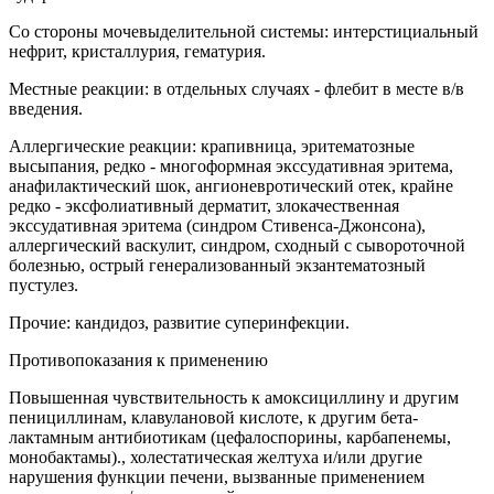
Со стороны мочевыделительной системы: интерстициальный
нефрит, кристаллурия, гематурия.
Местные реакции: в отдельных случаях - флебит в месте в/в
введения.
Аллергические реакции: крапивница, эритематозные
высыпания, редко - многоформная экссудативная эритема,
анафилактический шок, ангионевротический отек, крайне
редко - эксфолиативный дерматит, злокачественная
экссудативная эритема (синдром Стивенса-Джонсона),
аллергический васкулит, синдром, сходный с сывороточной
болезнью, острый генерализованный экзантематозный
пустулез.
Прочие: кандидоз, развитие суперинфекции.
Противопоказания к применению
Повышенная чувствительность к амоксициллину и другим
пенициллинам, клавулановой кислоте, к другим бета-
лактамным антибиотикам (цефалоспорины, карбапенемы,
монобактамы)., холестатическая желтуха и/или другие
нарушения функции печени, вызванные применением