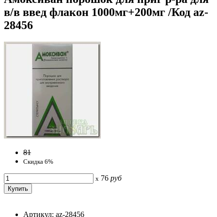
в/в введ флакон 1000мг+200мг /Код az-
28456
81
Скидка 6%
76
руб
x
Артикул: az-28456