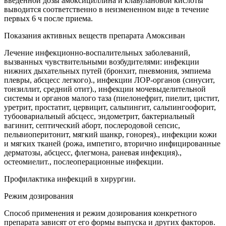
введенной дозы амоксициллина и клавулановой кислоты
выводится соответственно в неизмененном виде в течение
первых 6 ч после приема.
Показания активных веществ препарата Амоксиван
Лечение инфекционно-воспалительных заболеваний,
вызванных чувствительными возбудителями: инфекции
нижних дыхательных путей (бронхит, пневмония, эмпиема
плевры, абсцесс легкого)., инфекции ЛОР-органов (синусит,
тонзиллит, средний отит)., инфекции мочевыделительной
системы и органов малого таза (пиелонефрит, пиелит, цистит,
уретрит, простатит, цервицит, сальпингит, сальпингоофорит,
тубоовариальный абсцесс, эндометрит, бактериальный
вагинит, септический аборт, послеродовой сепсис,
пельвиоперитонит, мягкий шанкр, гонорея)., инфекции кожи
и мягких тканей (рожа, импетиго, вторично инфицированные
дерматозы, абсцесс, флегмона, раневая инфекция).,
остеомиелит., послеоперационные инфекции.
Профилактика инфекций в хирургии.
Режим дозирования
Способ применения и режим дозирования конкретного
препарата зависят от его формы выпуска и других факторов.