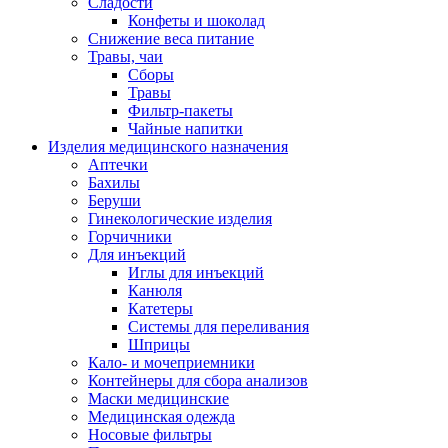
Сладости
Конфеты и шоколад
Снижение веса питание
Травы, чаи
Сборы
Травы
Фильтр-пакеты
Чайные напитки
Изделия медицинского назначения
Аптечки
Бахилы
Беруши
Гинекологические изделия
Горчичники
Для инъекций
Иглы для инъекций
Канюля
Катетеры
Системы для переливания
Шприцы
Кало- и мочеприемники
Контейнеры для сбора анализов
Маски медицинские
Медицинская одежда
Носовые фильтры