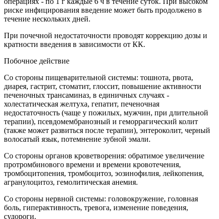
операциях - по 1 г каждые 6 ч в течение суток. При высоком
риске инфицирования введение может быть продолжено в
течение нескольких дней.
При почечной недостаточности проводят коррекцию дозы и
кратности введения в зависимости от КК.
Побочное действие
Со стороны пищеварительной системы: тошнота, рвота,
диарея, гастрит, стоматит, глоссит, повышение активности
печеночных трансаминаз, в единичных случаях -
холестатическая желтуха, гепатит, печеночная
недостаточность (чаще у пожилых, мужчин, при длительной
терапии), псевдомембранозный и геморрагический колит
(также может развиться после терапии), энтероколит, черный
волосатый язык, потемнение зубной эмали.
Со стороны органов кроветворения: обратимое увеличение
протромбинового времени и времени кровотечения,
тромбоцитопения, тромбоцитоз, эозинофилия, лейкопения,
агранулоцитоз, гемолитическая анемия.
Со стороны нервной системы: головокружение, головная
боль, гиперактивность, тревога, изменение поведения,
судороги.