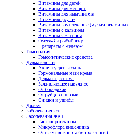
Витамины для детей
Витамины для женщин
Витамины для иммунитета
Витамины другие
Витамины комплексные (мультивитамины)
Витамины с кальцием
Витамины с магнием
Омега-3 и рыбий жир
Препараты с железом
Гомеопатия
Гомеопатические средства
Дерматология
Акне и угревая сыпь
Гормональные мази крема
Дерматит, экзема
Заживляющее наружное
От бородавок
От рубцов и шрамов
Синяки и ушибы
Диабет
Заболевания вен
Заболевания ЖКТ
Гастропротекторы
Микрофлора кишечника
От вздутия живота (ветрогонные)