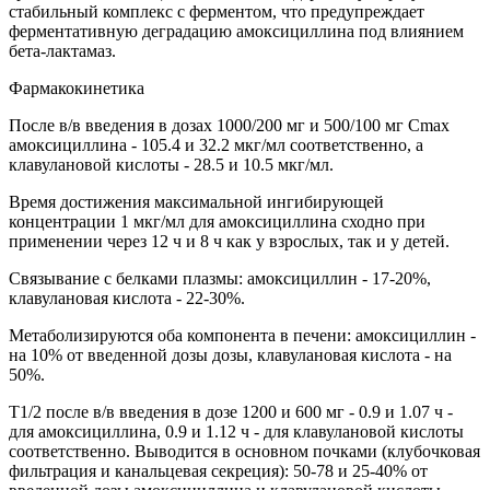
стабильный комплекс с ферментом, что предупреждает
ферментативную деградацию амоксициллина под влиянием
бета-лактамаз.
Фармакокинетика
После в/в введения в дозах 1000/200 мг и 500/100 мг Cmax
амоксициллина - 105.4 и 32.2 мкг/мл соответственно, а
клавулановой кислоты - 28.5 и 10.5 мкг/мл.
Время достижения максимальной ингибирующей
концентрации 1 мкг/мл для амоксициллина сходно при
применении через 12 ч и 8 ч как у взрослых, так и у детей.
Связывание с белками плазмы: амоксициллин - 17-20%,
клавулановая кислота - 22-30%.
Метаболизируются оба компонента в печени: амоксициллин -
на 10% от введенной дозы дозы, клавулановая кислота - на
50%.
T1/2 после в/в введения в дозе 1200 и 600 мг - 0.9 и 1.07 ч -
для амоксициллина, 0.9 и 1.12 ч - для клавулановой кислоты
соответственно. Выводится в основном почками (клубочковая
фильтрация и канальцевая секреция): 50-78 и 25-40% от