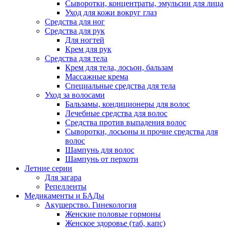
Сыворотки, концентраты, эмульсии для лица
Уход для кожи вокруг глаз
Средства для ног
Средства для рук
Для ногтей
Крем для рук
Средства для тела
Крем для тела, лосьон, бальзам
Массажные крема
Специальные средства для тела
Уход за волосами
Бальзамы, кондиционеры для волос
Лечебные средства для волос
Средства против выпадения волос
Сыворотки, лосьоны и прочие средства для
волос
Шампунь для волос
Шампунь от перхоти
Летние серии
Для загара
Репелленты
Медикаменты и БАДы
Акушерство. Гинекология
Женские половые гормоны
Женское здоровье (таб, капс)