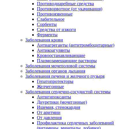
Противодиарейные средства
Противорвотное (от укачивания)
Противоязвенные
Слабительное
Сорбенты
Средства от изжоги
Ферменты
Заболевания крови
Антиагреганты (антитромбоцитарные)
Антикоагулянты
Кровоостанавливающие
Плазмозамещающие растворы
Заболевания мочеполовой системы
Заболевания органов дыхания
Заболевания печени и желчного пузыря
Гепатопротекторы
Желчегонные
Заболевания сердечно-сосудистой системы
Антигипоксанты
Диуретики (мочегонные)
Ишемия, стенокардия
От аритмии
От давления
Профилактика сердечных заболеваний
(витамины, минералы, добавки)