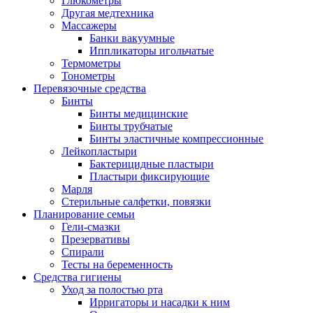
Глюкометры
Другая медтехника
Массажеры
Банки вакуумные
Иппликаторы игольчатые
Термометры
Тонометры
Перевязочные средства
Бинты
Бинты медицинские
Бинты трубчатые
Бинты эластичные компрессионные
Лейкопластыри
Бактерицидные пластыри
Пластыри фиксирующие
Марля
Стерильные салфетки, повязки
Планирование семьи
Гели-смазки
Презервативы
Спирали
Тесты на беременность
Средства гигиены
Уход за полостью рта
Ирригаторы и насадки к ним