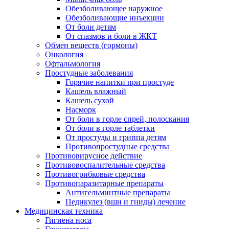
Обезболивающее наружное
Обезболивающие инъекции
От боли детям
От спазмов и боли в ЖКТ
Обмен веществ (гормоны)
Онкология
Офтальмология
Простудные заболевания
Горячие напитки при простуде
Кашель влажный
Кашель сухой
Насморк
От боли в горле спрей, полоскания
От боли в горле таблетки
От простуды и гриппа детям
Противопростудные средства
Противовирусное действие
Противовоспалительные средства
Противогрибковые средства
Противопаразитарные препараты
Антигельминтные препараты
Педикулез (вши и гниды) лечение
Медицинская техника
Гигиена носа