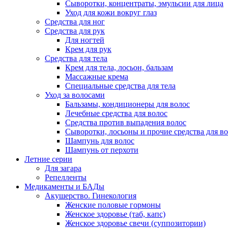
Сыворотки, концентраты, эмульсии для лица
Уход для кожи вокруг глаз
Средства для ног
Средства для рук
Для ногтей
Крем для рук
Средства для тела
Крем для тела, лосьон, бальзам
Массажные крема
Специальные средства для тела
Уход за волосами
Бальзамы, кондиционеры для волос
Лечебные средства для волос
Средства против выпадения волос
Сыворотки, лосьоны и прочие средства для в
Шампунь для волос
Шампунь от перхоти
Летние серии
Для загара
Репелленты
Медикаменты и БАДы
Акушерство. Гинекология
Женские половые гормоны
Женское здоровье (таб, капс)
Женское здоровье свечи (суппозитории)