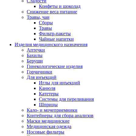
Сладости
Конфеты и шоколад
Снижение веса питание
Травы, чаи
Сборы
Травы
Фильтр-пакеты
Чайные напитки
Изделия медицинского назначения
Аптечки
Бахилы
Беруши
Гинекологические изделия
Горчичники
Для инъекций
Иглы для инъекций
Канюля
Катетеры
Системы для переливания
Шприцы
Кало- и мочеприемники
Контейнеры для сбора анализов
Маски медицинские
Медицинская одежда
Носовые фильтры