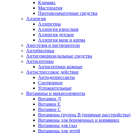
Климакс
Мастопатия
Противозачаточные средства
Аллергия
Аллергены
Аллергия взрослым
Аллергия детское
Аллергия мази и крема
Анестезия и растворители
Антибиотики
Антигеморроидальные средства
Антисептики
Антисептики кожные
Антистрессовое действие
Антидепрессанты
Снотворное
Успокоительные
Витамины и микроэлементы
Витамин Д
Витамин Е
Витамин С
Витамины группы В (нервные расстройства)
Витамины для беременных и кормящих
Витамины для глаз
Витамины для детей