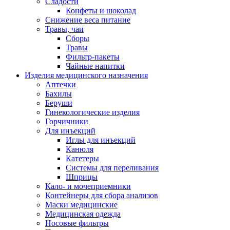
Сладости
Конфеты и шоколад
Снижение веса питание
Травы, чаи
Сборы
Травы
Фильтр-пакеты
Чайные напитки
Изделия медицинского назначения
Аптечки
Бахилы
Беруши
Гинекологические изделия
Горчичники
Для инъекций
Иглы для инъекций
Канюля
Катетеры
Системы для переливания
Шприцы
Кало- и мочеприемники
Контейнеры для сбора анализов
Маски медицинские
Медицинская одежда
Носовые фильтры