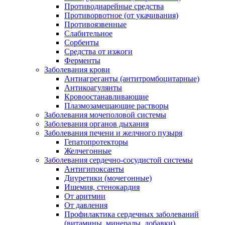
Противодиарейные средства
Противорвотное (от укачивания)
Противоязвенные
Слабительное
Сорбенты
Средства от изжоги
Ферменты
Заболевания крови
Антиагреганты (антитромбоцитарные)
Антикоагулянты
Кровоостанавливающие
Плазмозамещающие растворы
Заболевания мочеполовой системы
Заболевания органов дыхания
Заболевания печени и желчного пузыря
Гепатопротекторы
Желчегонные
Заболевания сердечно-сосудистой системы
Антигипоксанты
Диуретики (мочегонные)
Ишемия, стенокардия
От аритмии
От давления
Профилактика сердечных заболеваний
(витамины, минералы, добавки)