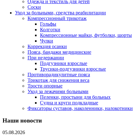
Одежда и текстиль для детей
Соски
Уход за больными, средства реабилитации
Компрессионный трикотаж
Гольфы
Колготки
Компрессионные майки, футболки, шорты
Чулки
Коррекция осанки
Пояса, бандажи медицинские
При недержании
Подгузники взрослые
Трусики-подгузники взрослые
Противорадикулитные пояса
Трикотаж для снижения веса
Трости опорные
Уход за лежачими больными
Пеленки, простыни для больных
Судна и круги подкладные
Фиксаторы суставов, наколенники, налокотники
Наши новости
05.08.2026