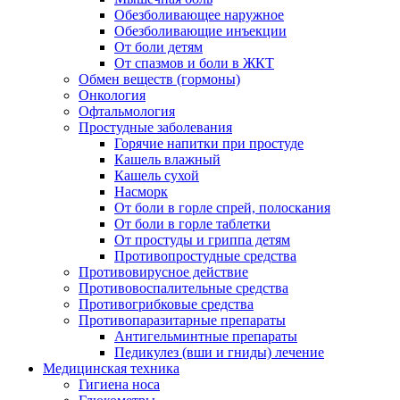
Обезболивающее наружное
Обезболивающие инъекции
От боли детям
От спазмов и боли в ЖКТ
Обмен веществ (гормоны)
Онкология
Офтальмология
Простудные заболевания
Горячие напитки при простуде
Кашель влажный
Кашель сухой
Насморк
От боли в горле спрей, полоскания
От боли в горле таблетки
От простуды и гриппа детям
Противопростудные средства
Противовирусное действие
Противовоспалительные средства
Противогрибковые средства
Противопаразитарные препараты
Антигельминтные препараты
Педикулез (вши и гниды) лечение
Медицинская техника
Гигиена носа