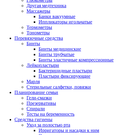
Глюкометры
Другая медтехника
Массажеры
Банки вакуумные
Иппликаторы игольчатые
Термометры
Тонометры
Перевязочные средства
Бинты
Бинты медицинские
Бинты трубчатые
Бинты эластичные компрессионные
Лейкопластыри
Бактерицидные пластыри
Пластыри фиксирующие
Марля
Стерильные салфетки, повязки
Планирование семьи
Гели-смазки
Презервативы
Спирали
Тесты на беременность
Средства гигиены
Уход за полостью рта
Ирригаторы и насадки к ним