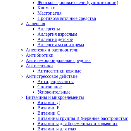
Женское здоровье свечи (суппозитории)
Климакс
Мастопатия
Противозачаточные средства
Аллергия
Аллергены
Аллергия взрослым
Аллергия детское
Аллергия мази и крема
Анестезия и растворители
Антибиотики
Антигеморроидальные средства
Антисептики
Антисептики кожные
Антистрессовое действие
Антидепрессанты
Снотворное
Успокоительные
Витамины и микроэлементы
Витамин Д
Витамин Е
Витамин С
Витамины группы В (нервные расстройства)
Витамины для беременных и кормящих
Витамины для глаз