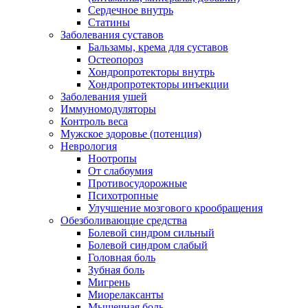
Сердечное внутрь
Статины
Заболевания суставов
Бальзамы, крема для суставов
Остеопороз
Хондропротекторы внутрь
Хондропротекторы инъекции
Заболевания ушей
Иммуномодуляторы
Контроль веса
Мужское здоровье (потенция)
Неврология
Ноотропы
От слабоумия
Противосудорожные
Психотропные
Улучшение мозгового крообращения
Обезболивающие средства
Болевой синдром сильный
Болевой синдром слабый
Головная боль
Зубная боль
Мигрень
Миорелаксанты
Мышечная боль