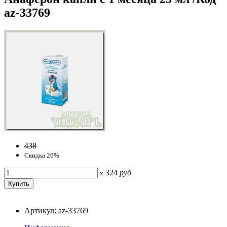
az-33769
438
Скидка 26%
324
руб
x
Артикул: az-33769