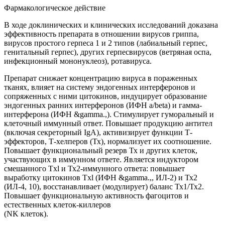
Фармакологическое действие
В ходе доклинических и клинических исследований доказана
эффективность препарата в отношении вирусов гриппа,
вирусов простого герпеса 1 и 2 типов (лабиальный герпес,
генитальный герпес), других герпесвирусов (ветряная оспа,
инфекционный мононуклеоз), ротавируса.
Препарат снижает концентрацию вируса в пораженных
тканях, влияет на систему эндогенных интерферонов и
сопряженных с ними цитокинов, индуцирует образование
эндогенных ранних интерферонов (ИФН а/beta) и гамма-
интерферона (ИФН &gamma.,). Стимулирует гуморальный и
клеточный иммунный ответ. Повышает продукцию антител
(включая секреторный IgA), активизирует функции Т-
эффекторов, Т-хелперов (Тх), нормализует их соотношение.
Повышает функциональный резерв Тх и других клеток,
участвующих в иммунном ответе. Является индуктором
смешанного Txl и Тх2-иммунного ответа: повышает
выработку цитокинов Txl (ИФН &gamma.,, ИЛ-2) и Тх2
(ИЛ-4, 10), восстанавливает (модулирует) баланс Тх1/Тх2.
Повышает функциональную активность фагоцитов и
естественных клеток-киллеров
(NK клеток).