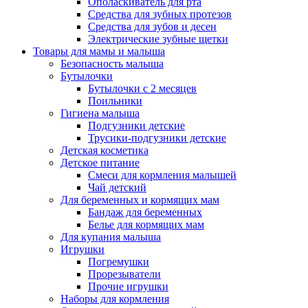
Ополаскиватель для рта
Средства для зубных протезов
Средства для зубов и десен
Электрические зубные щетки
Товары для мамы и малыша
Безопасность малыша
Бутылочки
Бутылочки с 2 месяцев
Поильники
Гигиена малыша
Подгузники детские
Трусики-подгузники детские
Детская косметика
Детское питание
Смеси для кормления малышей
Чай детский
Для беременных и кормящих мам
Бандаж для беременных
Белье для кормящих мам
Для купания малыша
Игрушки
Погремушки
Прорезыватели
Прочие игрушки
Наборы для кормления