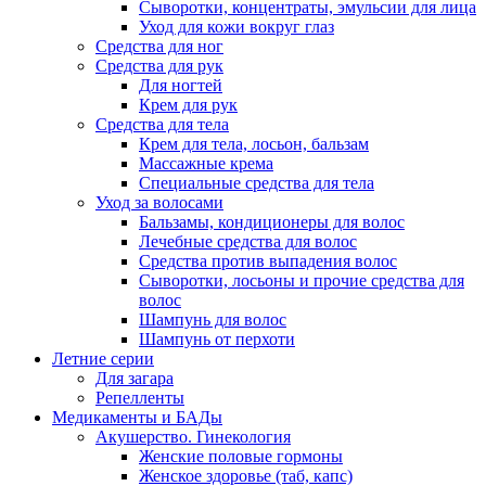
Сыворотки, концентраты, эмульсии для лица
Уход для кожи вокруг глаз
Средства для ног
Средства для рук
Для ногтей
Крем для рук
Средства для тела
Крем для тела, лосьон, бальзам
Массажные крема
Специальные средства для тела
Уход за волосами
Бальзамы, кондиционеры для волос
Лечебные средства для волос
Средства против выпадения волос
Сыворотки, лосьоны и прочие средства для
волос
Шампунь для волос
Шампунь от перхоти
Летние серии
Для загара
Репелленты
Медикаменты и БАДы
Акушерство. Гинекология
Женские половые гормоны
Женское здоровье (таб, капс)