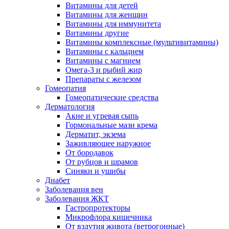
Витамины для детей
Витамины для женщин
Витамины для иммунитета
Витамины другие
Витамины комплексные (мультивитамины)
Витамины с кальцием
Витамины с магнием
Омега-3 и рыбий жир
Препараты с железом
Гомеопатия
Гомеопатические средства
Дерматология
Акне и угревая сыпь
Гормональные мази крема
Дерматит, экзема
Заживляющее наружное
От бородавок
От рубцов и шрамов
Синяки и ушибы
Диабет
Заболевания вен
Заболевания ЖКТ
Гастропротекторы
Микрофлора кишечника
От вздутия живота (ветрогонные)