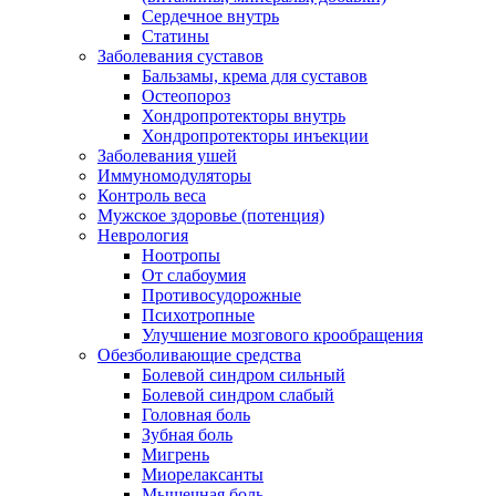
Сердечное внутрь
Статины
Заболевания суставов
Бальзамы, крема для суставов
Остеопороз
Хондропротекторы внутрь
Хондропротекторы инъекции
Заболевания ушей
Иммуномодуляторы
Контроль веса
Мужское здоровье (потенция)
Неврология
Ноотропы
От слабоумия
Противосудорожные
Психотропные
Улучшение мозгового крообращения
Обезболивающие средства
Болевой синдром сильный
Болевой синдром слабый
Головная боль
Зубная боль
Мигрень
Миорелаксанты
Мышечная боль