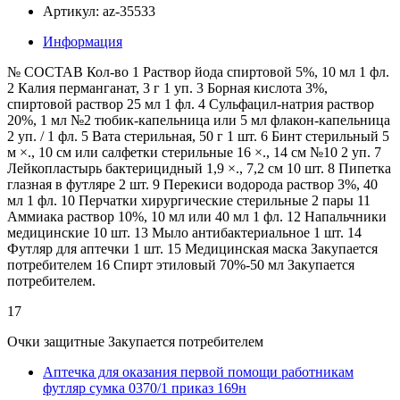
Артикул: az-35533
Информация
№ СОСТАВ Кол-во 1 Раствор йода спиртовой 5%, 10 мл 1 фл.
2 Калия перманганат, 3 г 1 уп. 3 Борная кислота 3%,
спиртовой раствор 25 мл 1 фл. 4 Сульфацил-натрия раствор
20%, 1 мл №2 тюбик-капельница или 5 мл флакон-капельница
2 уп. / 1 фл. 5 Вата стерильная, 50 г 1 шт. 6 Бинт стерильный 5
м ×., 10 см или салфетки стерильные 16 ×., 14 см №10 2 уп. 7
Лейкопластырь бактерицидный 1,9 ×., 7,2 см 10 шт. 8 Пипетка
глазная в футляре 2 шт. 9 Перекиси водорода раствор 3%, 40
мл 1 фл. 10 Перчатки хирургические стерильные 2 пары 11
Аммиака раствор 10%, 10 мл или 40 мл 1 фл. 12 Напальчники
медицинские 10 шт. 13 Мыло антибактериальное 1 шт. 14
Футляр для аптечки 1 шт. 15 Медицинская маска Закупается
потребителем 16 Спирт этиловый 70%-50 мл Закупается
потребителем.
17
Очки защитные Закупается потребителем
Аптечка для оказания первой помощи работникам
футляр сумка 0370/1 приказ 169н