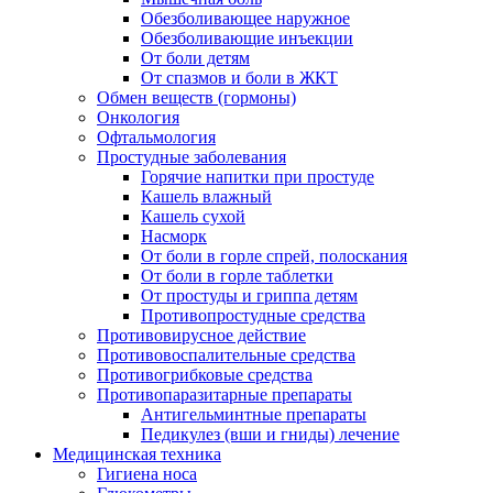
Обезболивающее наружное
Обезболивающие инъекции
От боли детям
От спазмов и боли в ЖКТ
Обмен веществ (гормоны)
Онкология
Офтальмология
Простудные заболевания
Горячие напитки при простуде
Кашель влажный
Кашель сухой
Насморк
От боли в горле спрей, полоскания
От боли в горле таблетки
От простуды и гриппа детям
Противопростудные средства
Противовирусное действие
Противовоспалительные средства
Противогрибковые средства
Противопаразитарные препараты
Антигельминтные препараты
Педикулез (вши и гниды) лечение
Медицинская техника
Гигиена носа