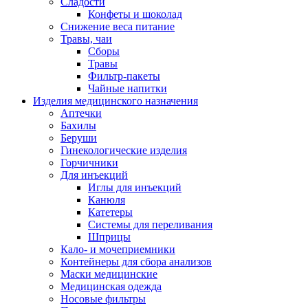
Сладости
Конфеты и шоколад
Снижение веса питание
Травы, чаи
Сборы
Травы
Фильтр-пакеты
Чайные напитки
Изделия медицинского назначения
Аптечки
Бахилы
Беруши
Гинекологические изделия
Горчичники
Для инъекций
Иглы для инъекций
Канюля
Катетеры
Системы для переливания
Шприцы
Кало- и мочеприемники
Контейнеры для сбора анализов
Маски медицинские
Медицинская одежда
Носовые фильтры