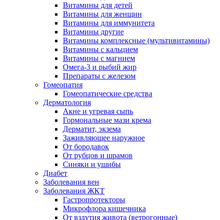
Витамины для детей
Витамины для женщин
Витамины для иммунитета
Витамины другие
Витамины комплексные (мультивитамины)
Витамины с кальцием
Витамины с магнием
Омега-3 и рыбий жир
Препараты с железом
Гомеопатия
Гомеопатические средства
Дерматология
Акне и угревая сыпь
Гормональные мази крема
Дерматит, экзема
Заживляющее наружное
От бородавок
От рубцов и шрамов
Синяки и ушибы
Диабет
Заболевания вен
Заболевания ЖКТ
Гастропротекторы
Микрофлора кишечника
От вздутия живота (ветрогонные)