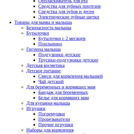
Ополаскиватель для рта
Средства для зубных протезов
Средства для зубов и десен
Электрические зубные щетки
Товары для мамы и малыша
Безопасность малыша
Бутылочки
Бутылочки с 2 месяцев
Поильники
Гигиена малыша
Подгузники детские
Трусики-подгузники детские
Детская косметика
Детское питание
Смеси для кормления малышей
Чай детский
Для беременных и кормящих мам
Бандаж для беременных
Белье для кормящих мам
Для купания малыша
Игрушки
Погремушки
Прорезыватели
Прочие игрушки
Наборы для кормления