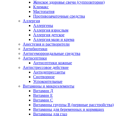
Женское здоровье свечи (суппозитории)
Климакс
Мастопатия
Противозачаточные средства
Аллергия
Аллергены
Аллергия взрослым
Аллергия детское
Аллергия мази и крема
Анестезия и растворители
Антибиотики
Антигеморроидальные средства
Антисептики
Антисептики кожные
Антистрессовое действие
Антидепрессанты
Снотворное
Успокоительные
Витамины и микроэлементы
Витамин Д
Витамин Е
Витамин С
Витамины группы В (нервные расстройства)
Витамины для беременных и кормящих
Витамины для глаз