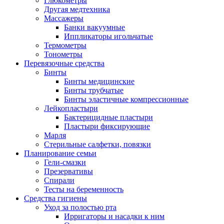
Глюкометры
Другая медтехника
Массажеры
Банки вакуумные
Иппликаторы игольчатые
Термометры
Тонометры
Перевязочные средства
Бинты
Бинты медицинские
Бинты трубчатые
Бинты эластичные компрессионные
Лейкопластыри
Бактерицидные пластыри
Пластыри фиксирующие
Марля
Стерильные салфетки, повязки
Планирование семьи
Гели-смазки
Презервативы
Спирали
Тесты на беременность
Средства гигиены
Уход за полостью рта
Ирригаторы и насадки к ним