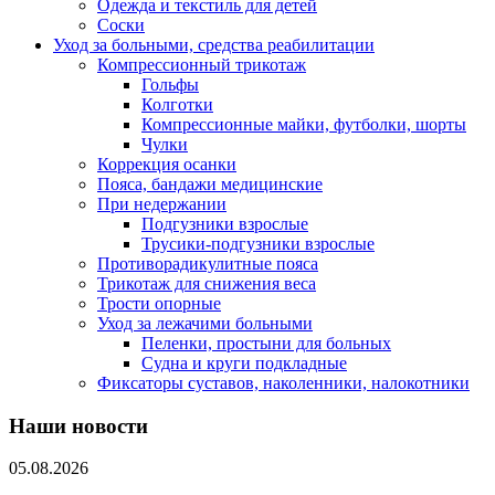
Одежда и текстиль для детей
Соски
Уход за больными, средства реабилитации
Компрессионный трикотаж
Гольфы
Колготки
Компрессионные майки, футболки, шорты
Чулки
Коррекция осанки
Пояса, бандажи медицинские
При недержании
Подгузники взрослые
Трусики-подгузники взрослые
Противорадикулитные пояса
Трикотаж для снижения веса
Трости опорные
Уход за лежачими больными
Пеленки, простыни для больных
Судна и круги подкладные
Фиксаторы суставов, наколенники, налокотники
Наши новости
05.08.2026