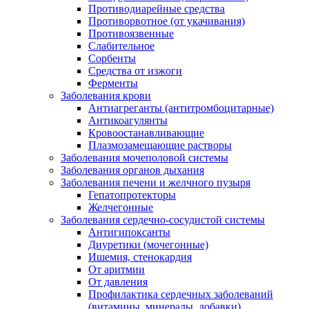
Противодиарейные средства
Противорвотное (от укачивания)
Противоязвенные
Слабительное
Сорбенты
Средства от изжоги
Ферменты
Заболевания крови
Антиагреганты (антитромбоцитарные)
Антикоагулянты
Кровоостанавливающие
Плазмозамещающие растворы
Заболевания мочеполовой системы
Заболевания органов дыхания
Заболевания печени и желчного пузыря
Гепатопротекторы
Желчегонные
Заболевания сердечно-сосудистой системы
Антигипоксанты
Диуретики (мочегонные)
Ишемия, стенокардия
От аритмии
От давления
Профилактика сердечных заболеваний
(витамины, минералы, добавки)