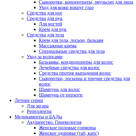
Сыворотки, концентраты, эмульсии для лица
Уход для кожи вокруг глаз
Средства для ног
Средства для рук
Для ногтей
Крем для рук
Средства для тела
Крем для тела, лосьон, бальзам
Массажные крема
Специальные средства для тела
Уход за волосами
Бальзамы, кондиционеры для волос
Лечебные средства для волос
Средства против выпадения волос
Сыворотки, лосьоны и прочие средства для
волос
Шампунь для волос
Шампунь от перхоти
Летние серии
Для загара
Репелленты
Медикаменты и БАДы
Акушерство. Гинекология
Женские половые гормоны
Женское здоровье (таб, капс)