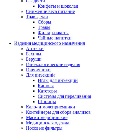
Сладости
Конфеты и шоколад
Снижение веса питание
Травы, чаи
Сборы
Травы
Фильтр-пакеты
Чайные напитки
Изделия медицинского назначения
Аптечки
Бахилы
Беруши
Гинекологические изделия
Горчичники
Для инъекций
Иглы для инъекций
Канюля
Катетеры
Системы для переливания
Шприцы
Кало- и мочеприемники
Контейнеры для сбора анализов
Маски медицинские
Медицинская одежда
Носовые фильтры