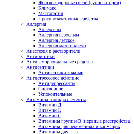
Женское здоровье свечи (суппозитории)
Климакс
Мастопатия
Противозачаточные средства
Аллергия
Аллергены
Аллергия взрослым
Аллергия детское
Аллергия мази и крема
Анестезия и растворители
Антибиотики
Антигеморроидальные средства
Антисептики
Антисептики кожные
Антистрессовое действие
Антидепрессанты
Снотворное
Успокоительные
Витамины и микроэлементы
Витамин Д
Витамин Е
Витамин С
Витамины группы В (нервные расстройства)
Витамины для беременных и кормящих
Витамины для глаз