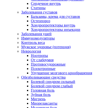
Сердечное внутрь
Статины
Заболевания суставов
Бальзамы, крема для суставов
Остеопороз
Хондропротекторы внутрь
Хондропротекторы инъекции
Заболевания ушей
Иммуномодуляторы
Контроль веса
Мужское здоровье (потенция)
Неврология
Ноотропы
От слабоумия
Противосудорожные
Психотропные
Улучшение мозгового крообращения
Обезболивающие средства
Болевой синдром сильный
Болевой синдром слабый
Головная боль
Зубная боль
Мигрень
Миорелаксанты
Мышечная боль