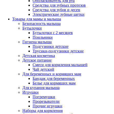
Ополаскиватель для рта
Средства для зубных протезов
Средства для зубов и десен
Электрические зубные щетки
Товары для мамы и малыша
Безопасность малыша
Бутылочки
Бутылочки с 2 месяцев
Поильники
Гигиена малыша
Подгузники детские
Трусики-подгузники детские
Детская косметика
Детское питание
Смеси для кормления малышей
Чай детский
Для беременных и кормящих мам
Бандаж для беременных
Белье для кормящих мам
Для купания малыша
Игрушки
Погремушки
Прорезыватели
Прочие игрушки
Наборы для кормления