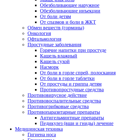
Обезболивающее наружное
Обезболивающие инъекции
От боли детям
От спазмов и боли в ЖКТ
Обмен веществ (гормоны)
Онкология
Офтальмология
Простудные заболевания
Горячие напитки при простуде
Кашель влажный
Кашель сухой
Насморк
От боли в горле спрей, полоскания
От боли в горле таблетки
От простуды и гриппа детям
Противопростудные средства
Противовирусное действие
Противовоспалительные средства
Противогрибковые средства
Противопаразитарные препараты
Антигельминтные препараты
Педикулез (вши и гниды) лечение
Медицинская техника
Гигиена носа