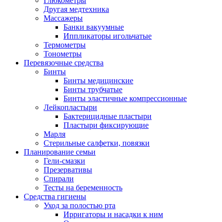
Глюкометры
Другая медтехника
Массажеры
Банки вакуумные
Иппликаторы игольчатые
Термометры
Тонометры
Перевязочные средства
Бинты
Бинты медицинские
Бинты трубчатые
Бинты эластичные компрессионные
Лейкопластыри
Бактерицидные пластыри
Пластыри фиксирующие
Марля
Стерильные салфетки, повязки
Планирование семьи
Гели-смазки
Презервативы
Спирали
Тесты на беременность
Средства гигиены
Уход за полостью рта
Ирригаторы и насадки к ним