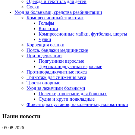
Одежда и текстиль для детей
Соски
Уход за больными, средства реабилитации
Компрессионный трикотаж
Гольфы
Колготки
Компрессионные майки, футболки, шорты
Чулки
Коррекция осанки
Пояса, бандажи медицинские
При недержании
Подгузники взрослые
Трусики-подгузники взрослые
Противорадикулитные пояса
Трикотаж для снижения веса
Трости опорные
Уход за лежачими больными
Пеленки, простыни для больных
Судна и круги подкладные
Фиксаторы суставов, наколенники, налокотники
Наши новости
05.08.2026