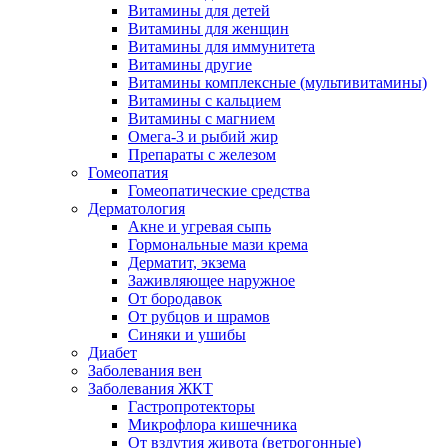
Витамины для детей
Витамины для женщин
Витамины для иммунитета
Витамины другие
Витамины комплексные (мультивитамины)
Витамины с кальцием
Витамины с магнием
Омега-3 и рыбий жир
Препараты с железом
Гомеопатия
Гомеопатические средства
Дерматология
Акне и угревая сыпь
Гормональные мази крема
Дерматит, экзема
Заживляющее наружное
От бородавок
От рубцов и шрамов
Синяки и ушибы
Диабет
Заболевания вен
Заболевания ЖКТ
Гастропротекторы
Микрофлора кишечника
От вздутия живота (ветрогонные)