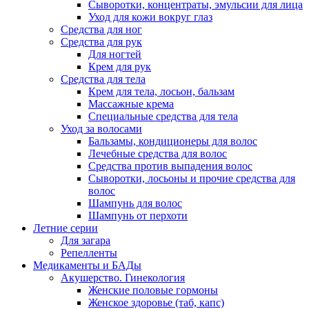
Сыворотки, концентраты, эмульсии для лица
Уход для кожи вокруг глаз
Средства для ног
Средства для рук
Для ногтей
Крем для рук
Средства для тела
Крем для тела, лосьон, бальзам
Массажные крема
Специальные средства для тела
Уход за волосами
Бальзамы, кондиционеры для волос
Лечебные средства для волос
Средства против выпадения волос
Сыворотки, лосьоны и прочие средства для
волос
Шампунь для волос
Шампунь от перхоти
Летние серии
Для загара
Репелленты
Медикаменты и БАДы
Акушерство. Гинекология
Женские половые гормоны
Женское здоровье (таб, капс)