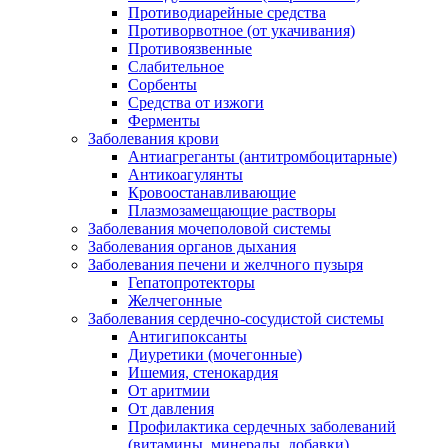
Противодиарейные средства
Противорвотное (от укачивания)
Противоязвенные
Слабительное
Сорбенты
Средства от изжоги
Ферменты
Заболевания крови
Антиагреганты (антитромбоцитарные)
Антикоагулянты
Кровоостанавливающие
Плазмозамещающие растворы
Заболевания мочеполовой системы
Заболевания органов дыхания
Заболевания печени и желчного пузыря
Гепатопротекторы
Желчегонные
Заболевания сердечно-сосудистой системы
Антигипоксанты
Диуретики (мочегонные)
Ишемия, стенокардия
От аритмии
От давления
Профилактика сердечных заболеваний
(витамины, минералы, добавки)