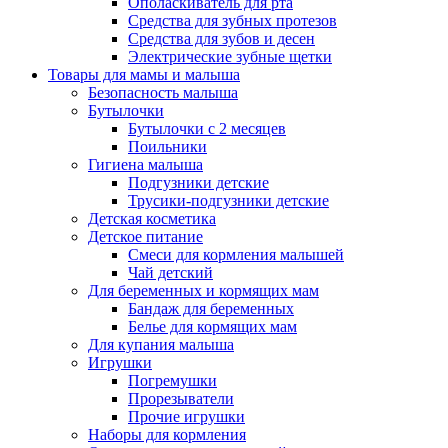
Ополаскиватель для рта
Средства для зубных протезов
Средства для зубов и десен
Электрические зубные щетки
Товары для мамы и малыша
Безопасность малыша
Бутылочки
Бутылочки с 2 месяцев
Поильники
Гигиена малыша
Подгузники детские
Трусики-подгузники детские
Детская косметика
Детское питание
Смеси для кормления малышей
Чай детский
Для беременных и кормящих мам
Бандаж для беременных
Белье для кормящих мам
Для купания малыша
Игрушки
Погремушки
Прорезыватели
Прочие игрушки
Наборы для кормления