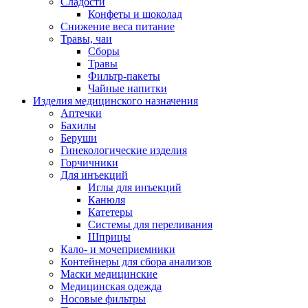
Сладости
Конфеты и шоколад
Снижение веса питание
Травы, чаи
Сборы
Травы
Фильтр-пакеты
Чайные напитки
Изделия медицинского назначения
Аптечки
Бахилы
Беруши
Гинекологические изделия
Горчичники
Для инъекций
Иглы для инъекций
Канюля
Катетеры
Системы для переливания
Шприцы
Кало- и мочеприемники
Контейнеры для сбора анализов
Маски медицинские
Медицинская одежда
Носовые фильтры