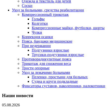
Одежда и текстиль для детей
Соски
Уход за больными, средства реабилитации
Компрессионный трикотаж
Гольфы
Колготки
Компрессионные майки, футболки, шорты
Чулки
Коррекция осанки
Пояса, бандажи медицинские
При недержании
Подгузники взрослые
Трусики-подгузники взрослые
Противорадикулитные пояса
Трикотаж для снижения веса
Трости опорные
Уход за лежачими больными
Пеленки, простыни для больных
Судна и круги подкладные
Фиксаторы суставов, наколенники, налокотники
Наши новости
05.08.2026