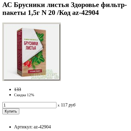
АС Брусники листья Здоровье фильтр-
пакеты 1,5г N 20 /Код az-42904
133
Скидка 12%
117
руб
x
Артикул: az-42904