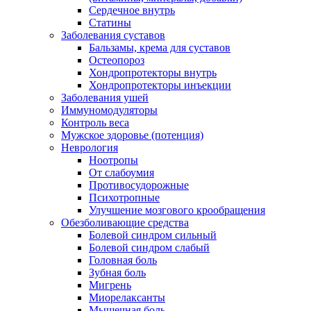
Сердечное внутрь
Статины
Заболевания суставов
Бальзамы, крема для суставов
Остеопороз
Хондропротекторы внутрь
Хондропротекторы инъекции
Заболевания ушей
Иммуномодуляторы
Контроль веса
Мужское здоровье (потенция)
Неврология
Ноотропы
От слабоумия
Противосудорожные
Психотропные
Улучшение мозгового крообращения
Обезболивающие средства
Болевой синдром сильный
Болевой синдром слабый
Головная боль
Зубная боль
Мигрень
Миорелаксанты
Мышечная боль