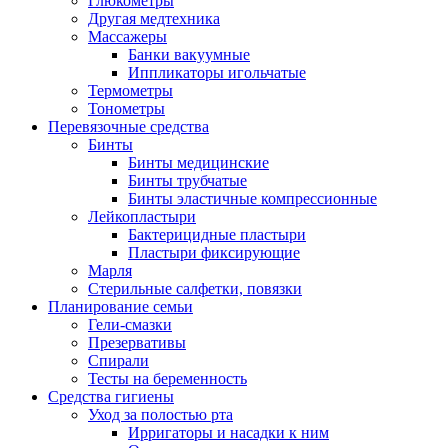
Глюкометры
Другая медтехника
Массажеры
Банки вакуумные
Иппликаторы игольчатые
Термометры
Тонометры
Перевязочные средства
Бинты
Бинты медицинские
Бинты трубчатые
Бинты эластичные компрессионные
Лейкопластыри
Бактерицидные пластыри
Пластыри фиксирующие
Марля
Стерильные салфетки, повязки
Планирование семьи
Гели-смазки
Презервативы
Спирали
Тесты на беременность
Средства гигиены
Уход за полостью рта
Ирригаторы и насадки к ним