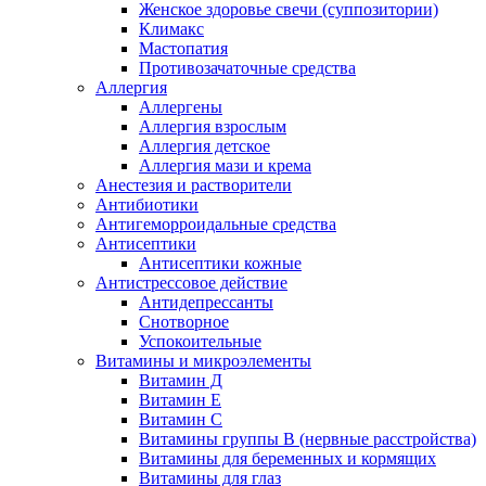
Женское здоровье свечи (суппозитории)
Климакс
Мастопатия
Противозачаточные средства
Аллергия
Аллергены
Аллергия взрослым
Аллергия детское
Аллергия мази и крема
Анестезия и растворители
Антибиотики
Антигеморроидальные средства
Антисептики
Антисептики кожные
Антистрессовое действие
Антидепрессанты
Снотворное
Успокоительные
Витамины и микроэлементы
Витамин Д
Витамин Е
Витамин С
Витамины группы В (нервные расстройства)
Витамины для беременных и кормящих
Витамины для глаз