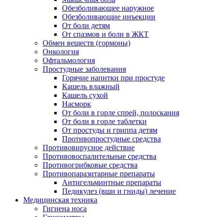
Обезболивающее наружное
Обезболивающие инъекции
От боли детям
От спазмов и боли в ЖКТ
Обмен веществ (гормоны)
Онкология
Офтальмология
Простудные заболевания
Горячие напитки при простуде
Кашель влажный
Кашель сухой
Насморк
От боли в горле спрей, полоскания
От боли в горле таблетки
От простуды и гриппа детям
Противопростудные средства
Противовирусное действие
Противовоспалительные средства
Противогрибковые средства
Противопаразитарные препараты
Антигельминтные препараты
Педикулез (вши и гниды) лечение
Медицинская техника
Гигиена носа