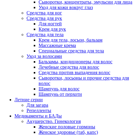
Сыворотки, концентраты, эмульсии для лица
Уход для кожи вокруг глаз
Средства для ног
Средства для рук
Для ногтей
Крем для рук
Средства для тела
Крем для тела, лосьон, бальзам
Массажные крема
Специальные средства для тела
Уход за волосами
Бальзамы, кондиционеры для волос
Лечебные средства для волос
Средства против выпадения волос
Сыворотки, лосьоны и прочие средства для
волос
Шампунь для волос
Шампунь от перхоти
Летние серии
Для загара
Репелленты
Медикаменты и БАДы
Акушерство. Гинекология
Женские половые гормоны
Женское здоровье (таб, капс)