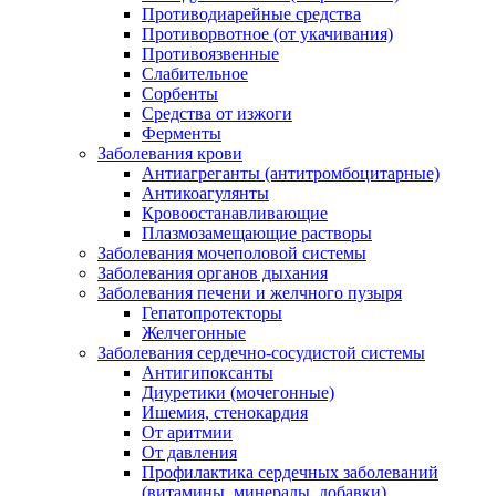
Противодиарейные средства
Противорвотное (от укачивания)
Противоязвенные
Слабительное
Сорбенты
Средства от изжоги
Ферменты
Заболевания крови
Антиагреганты (антитромбоцитарные)
Антикоагулянты
Кровоостанавливающие
Плазмозамещающие растворы
Заболевания мочеполовой системы
Заболевания органов дыхания
Заболевания печени и желчного пузыря
Гепатопротекторы
Желчегонные
Заболевания сердечно-сосудистой системы
Антигипоксанты
Диуретики (мочегонные)
Ишемия, стенокардия
От аритмии
От давления
Профилактика сердечных заболеваний
(витамины, минералы, добавки)