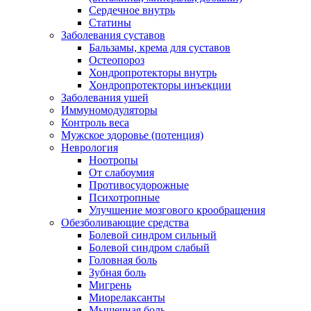
Сердечное внутрь
Статины
Заболевания суставов
Бальзамы, крема для суставов
Остеопороз
Хондропротекторы внутрь
Хондропротекторы инъекции
Заболевания ушей
Иммуномодуляторы
Контроль веса
Мужское здоровье (потенция)
Неврология
Ноотропы
От слабоумия
Противосудорожные
Психотропные
Улучшение мозгового крообращения
Обезболивающие средства
Болевой синдром сильный
Болевой синдром слабый
Головная боль
Зубная боль
Мигрень
Миорелаксанты
Мышечная боль