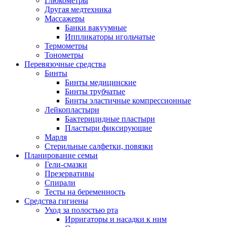
Глюкометры
Другая медтехника
Массажеры
Банки вакуумные
Иппликаторы игольчатые
Термометры
Тонометры
Перевязочные средства
Бинты
Бинты медицинские
Бинты трубчатые
Бинты эластичные компрессионные
Лейкопластыри
Бактерицидные пластыри
Пластыри фиксирующие
Марля
Стерильные салфетки, повязки
Планирование семьи
Гели-смазки
Презервативы
Спирали
Тесты на беременность
Средства гигиены
Уход за полостью рта
Ирригаторы и насадки к ним