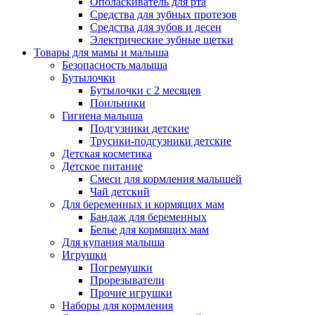
Ополаскиватель для рта
Средства для зубных протезов
Средства для зубов и десен
Электрические зубные щетки
Товары для мамы и малыша
Безопасность малыша
Бутылочки
Бутылочки с 2 месяцев
Поильники
Гигиена малыша
Подгузники детские
Трусики-подгузники детские
Детская косметика
Детское питание
Смеси для кормления малышей
Чай детский
Для беременных и кормящих мам
Бандаж для беременных
Белье для кормящих мам
Для купания малыша
Игрушки
Погремушки
Прорезыватели
Прочие игрушки
Наборы для кормления