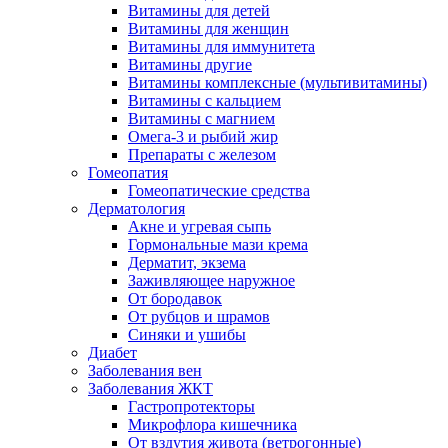
Витамины для детей
Витамины для женщин
Витамины для иммунитета
Витамины другие
Витамины комплексные (мультивитамины)
Витамины с кальцием
Витамины с магнием
Омега-3 и рыбий жир
Препараты с железом
Гомеопатия
Гомеопатические средства
Дерматология
Акне и угревая сыпь
Гормональные мази крема
Дерматит, экзема
Заживляющее наружное
От бородавок
От рубцов и шрамов
Синяки и ушибы
Диабет
Заболевания вен
Заболевания ЖКТ
Гастропротекторы
Микрофлора кишечника
От вздутия живота (ветрогонные)