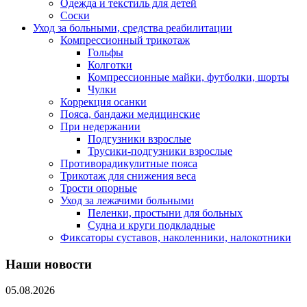
Одежда и текстиль для детей
Соски
Уход за больными, средства реабилитации
Компрессионный трикотаж
Гольфы
Колготки
Компрессионные майки, футболки, шорты
Чулки
Коррекция осанки
Пояса, бандажи медицинские
При недержании
Подгузники взрослые
Трусики-подгузники взрослые
Противорадикулитные пояса
Трикотаж для снижения веса
Трости опорные
Уход за лежачими больными
Пеленки, простыни для больных
Судна и круги подкладные
Фиксаторы суставов, наколенники, налокотники
Наши новости
05.08.2026