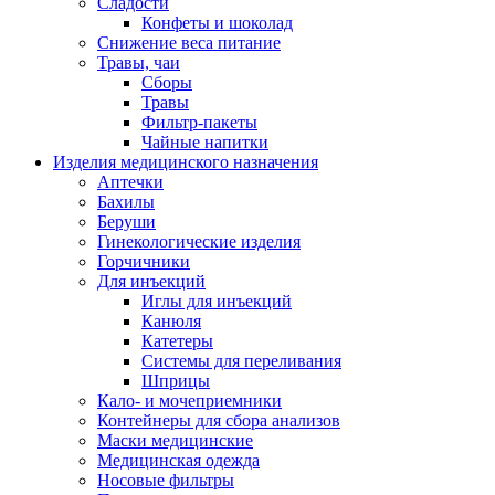
Сладости
Конфеты и шоколад
Снижение веса питание
Травы, чаи
Сборы
Травы
Фильтр-пакеты
Чайные напитки
Изделия медицинского назначения
Аптечки
Бахилы
Беруши
Гинекологические изделия
Горчичники
Для инъекций
Иглы для инъекций
Канюля
Катетеры
Системы для переливания
Шприцы
Кало- и мочеприемники
Контейнеры для сбора анализов
Маски медицинские
Медицинская одежда
Носовые фильтры