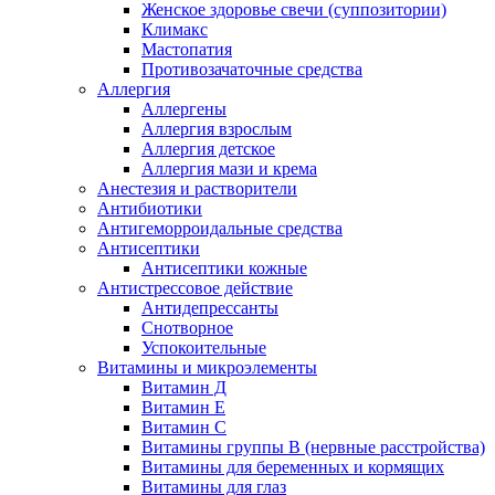
Женское здоровье свечи (суппозитории)
Климакс
Мастопатия
Противозачаточные средства
Аллергия
Аллергены
Аллергия взрослым
Аллергия детское
Аллергия мази и крема
Анестезия и растворители
Антибиотики
Антигеморроидальные средства
Антисептики
Антисептики кожные
Антистрессовое действие
Антидепрессанты
Снотворное
Успокоительные
Витамины и микроэлементы
Витамин Д
Витамин Е
Витамин С
Витамины группы В (нервные расстройства)
Витамины для беременных и кормящих
Витамины для глаз