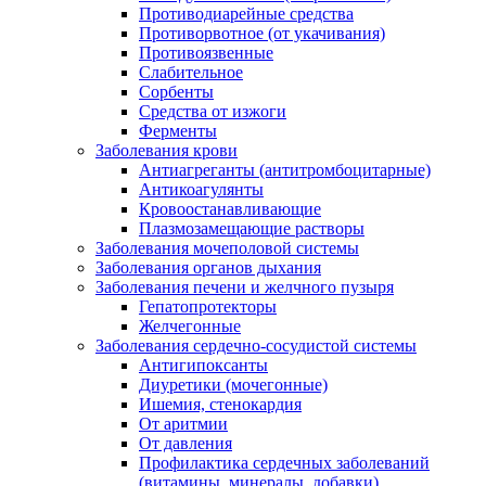
Противодиарейные средства
Противорвотное (от укачивания)
Противоязвенные
Слабительное
Сорбенты
Средства от изжоги
Ферменты
Заболевания крови
Антиагреганты (антитромбоцитарные)
Антикоагулянты
Кровоостанавливающие
Плазмозамещающие растворы
Заболевания мочеполовой системы
Заболевания органов дыхания
Заболевания печени и желчного пузыря
Гепатопротекторы
Желчегонные
Заболевания сердечно-сосудистой системы
Антигипоксанты
Диуретики (мочегонные)
Ишемия, стенокардия
От аритмии
От давления
Профилактика сердечных заболеваний
(витамины, минералы, добавки)