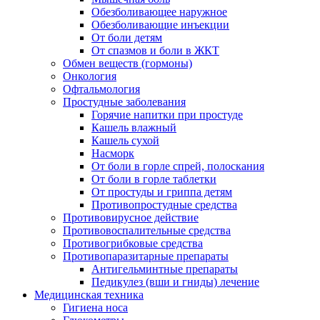
Обезболивающее наружное
Обезболивающие инъекции
От боли детям
От спазмов и боли в ЖКТ
Обмен веществ (гормоны)
Онкология
Офтальмология
Простудные заболевания
Горячие напитки при простуде
Кашель влажный
Кашель сухой
Насморк
От боли в горле спрей, полоскания
От боли в горле таблетки
От простуды и гриппа детям
Противопростудные средства
Противовирусное действие
Противовоспалительные средства
Противогрибковые средства
Противопаразитарные препараты
Антигельминтные препараты
Педикулез (вши и гниды) лечение
Медицинская техника
Гигиена носа