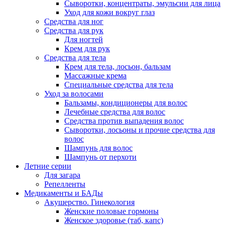
Сыворотки, концентраты, эмульсии для лица
Уход для кожи вокруг глаз
Средства для ног
Средства для рук
Для ногтей
Крем для рук
Средства для тела
Крем для тела, лосьон, бальзам
Массажные крема
Специальные средства для тела
Уход за волосами
Бальзамы, кондиционеры для волос
Лечебные средства для волос
Средства против выпадения волос
Сыворотки, лосьоны и прочие средства для
волос
Шампунь для волос
Шампунь от перхоти
Летние серии
Для загара
Репелленты
Медикаменты и БАДы
Акушерство. Гинекология
Женские половые гормоны
Женское здоровье (таб, капс)