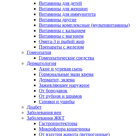
Витамины для детей
Витамины для женщин
Витамины для иммунитета
Витамины другие
Витамины комплексные (мультивитамины)
Витамины с кальцием
Витамины с магнием
Омега-3 и рыбий жир
Препараты с железом
Гомеопатия
Гомеопатические средства
Дерматология
Акне и угревая сыпь
Гормональные мази крема
Дерматит, экзема
Заживляющее наружное
От бородавок
От рубцов и шрамов
Синяки и ушибы
Диабет
Заболевания вен
Заболевания ЖКТ
Гастропротекторы
Микрофлора кишечника
От вздутия живота (ветрогонные)