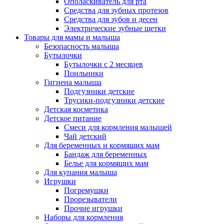
Ополаскиватель для рта
Средства для зубных протезов
Средства для зубов и десен
Электрические зубные щетки
Товары для мамы и малыша
Безопасность малыша
Бутылочки
Бутылочки с 2 месяцев
Поильники
Гигиена малыша
Подгузники детские
Трусики-подгузники детские
Детская косметика
Детское питание
Смеси для кормления малышей
Чай детский
Для беременных и кормящих мам
Бандаж для беременных
Белье для кормящих мам
Для купания малыша
Игрушки
Погремушки
Прорезыватели
Прочие игрушки
Наборы для кормления