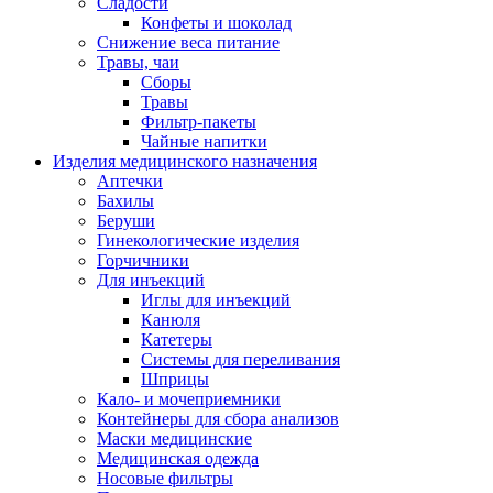
Сладости
Конфеты и шоколад
Снижение веса питание
Травы, чаи
Сборы
Травы
Фильтр-пакеты
Чайные напитки
Изделия медицинского назначения
Аптечки
Бахилы
Беруши
Гинекологические изделия
Горчичники
Для инъекций
Иглы для инъекций
Канюля
Катетеры
Системы для переливания
Шприцы
Кало- и мочеприемники
Контейнеры для сбора анализов
Маски медицинские
Медицинская одежда
Носовые фильтры