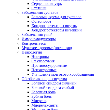
Сердечное внутрь
Статины
Заболевания суставов
Бальзамы, крема для суставов
Остеопороз
Хондропротекторы внутрь
Хондропротекторы инъекции
Заболевания ушей
Иммуномодуляторы
Контроль веса
Мужское здоровье (потенция)
Неврология
Ноотропы
От слабоумия
Противосудорожные
Психотропные
Улучшение мозгового крообращения
Обезболивающие средства
Болевой синдром сильный
Болевой синдром слабый
Головная боль
Зубная боль
Мигрень
Миорелаксанты
Мышечная боль