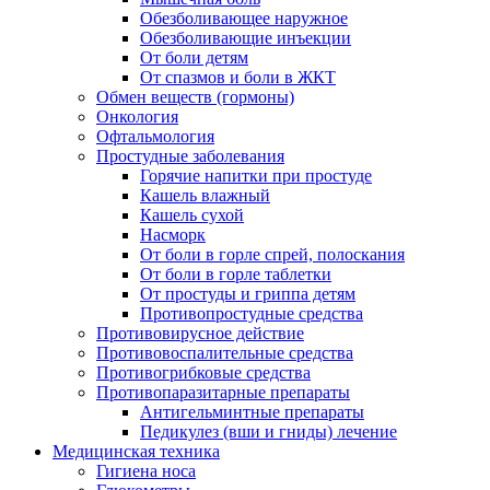
Обезболивающее наружное
Обезболивающие инъекции
От боли детям
От спазмов и боли в ЖКТ
Обмен веществ (гормоны)
Онкология
Офтальмология
Простудные заболевания
Горячие напитки при простуде
Кашель влажный
Кашель сухой
Насморк
От боли в горле спрей, полоскания
От боли в горле таблетки
От простуды и гриппа детям
Противопростудные средства
Противовирусное действие
Противовоспалительные средства
Противогрибковые средства
Противопаразитарные препараты
Антигельминтные препараты
Педикулез (вши и гниды) лечение
Медицинская техника
Гигиена носа