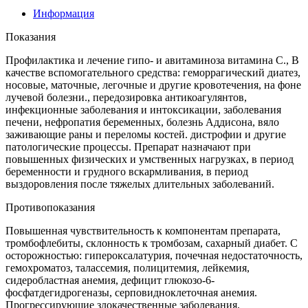
Информация
Показания
Профилактика и лечение гипо- и авитаминоза витамина С., В
качестве вспомогательного средства: геморрагический диатез,
носовые, маточные, легочные и другие кровотечения, на фоне
лучевой болезни., передозировка антикоагулянтов,
инфекционные заболевания и интоксикации, заболевания
печени, нефропатия беременных, болезнь Аддисона, вяло
заживающие раны и переломы костей. дистрофии и другие
патологические процессы. Препарат назначают при
повышенных физических и умственных нагрузках, в период
беременности и грудного вскармливания, в период
выздоровления после тяжелых длительных заболеваний.
Противопоказания
Повышенная чувствительность к компонентам препарата,
тромбофлебиты, склонность к тромбозам, сахарный диабет. С
осторожностью: гипероксалатурия, почечная недостаточность,
гемохроматоз, талассемия, полицитемия, лейкемия,
сидеробластная анемия, дефицит глюкозо-6-
фосфатдегидрогеназы, серповидноклеточная анемия.
Прогрессирующие злокачественные заболевания,