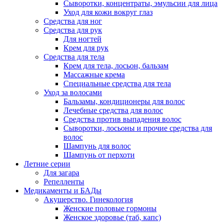
Сыворотки, концентраты, эмульсии для лица
Уход для кожи вокруг глаз
Средства для ног
Средства для рук
Для ногтей
Крем для рук
Средства для тела
Крем для тела, лосьон, бальзам
Массажные крема
Специальные средства для тела
Уход за волосами
Бальзамы, кондиционеры для волос
Лечебные средства для волос
Средства против выпадения волос
Сыворотки, лосьоны и прочие средства для
волос
Шампунь для волос
Шампунь от перхоти
Летние серии
Для загара
Репелленты
Медикаменты и БАДы
Акушерство. Гинекология
Женские половые гормоны
Женское здоровье (таб, капс)