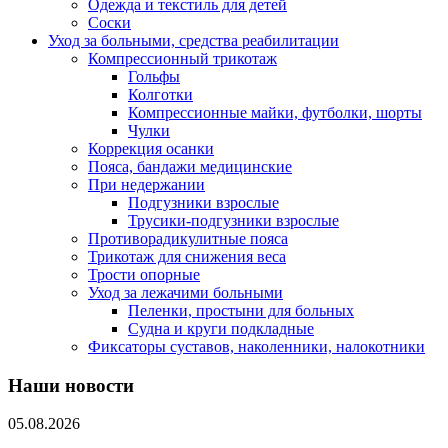
Одежда и текстиль для детей
Соски
Уход за больными, средства реабилитации
Компрессионный трикотаж
Гольфы
Колготки
Компрессионные майки, футболки, шорты
Чулки
Коррекция осанки
Пояса, бандажи медицинские
При недержании
Подгузники взрослые
Трусики-подгузники взрослые
Противорадикулитные пояса
Трикотаж для снижения веса
Трости опорные
Уход за лежачими больными
Пеленки, простыни для больных
Судна и круги подкладные
Фиксаторы суставов, наколенники, налокотники
Наши новости
05.08.2026