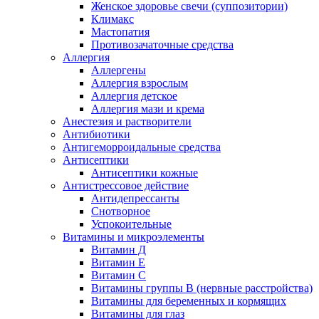
Женское здоровье свечи (суппозитории)
Климакс
Мастопатия
Противозачаточные средства
Аллергия
Аллергены
Аллергия взрослым
Аллергия детское
Аллергия мази и крема
Анестезия и растворители
Антибиотики
Антигеморроидальные средства
Антисептики
Антисептики кожные
Антистрессовое действие
Антидепрессанты
Снотворное
Успокоительные
Витамины и микроэлементы
Витамин Д
Витамин Е
Витамин С
Витамины группы В (нервные расстройства)
Витамины для беременных и кормящих
Витамины для глаз