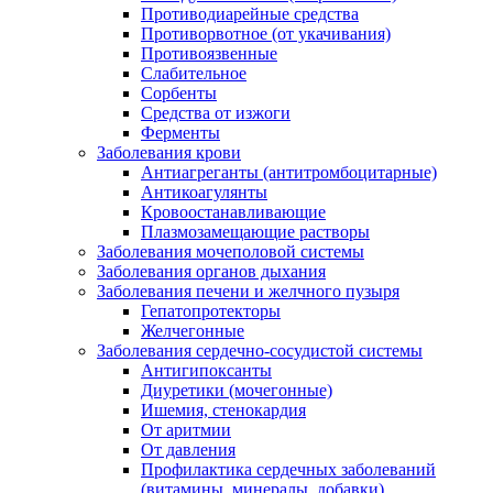
Противодиарейные средства
Противорвотное (от укачивания)
Противоязвенные
Слабительное
Сорбенты
Средства от изжоги
Ферменты
Заболевания крови
Антиагреганты (антитромбоцитарные)
Антикоагулянты
Кровоостанавливающие
Плазмозамещающие растворы
Заболевания мочеполовой системы
Заболевания органов дыхания
Заболевания печени и желчного пузыря
Гепатопротекторы
Желчегонные
Заболевания сердечно-сосудистой системы
Антигипоксанты
Диуретики (мочегонные)
Ишемия, стенокардия
От аритмии
От давления
Профилактика сердечных заболеваний
(витамины, минералы, добавки)