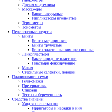
Глюкометры
Другая медтехника
Массажеры
Банки вакуумные
Иппликаторы игольчатые
Термометры
Тонометры
Перевязочные средства
Бинты
Бинты медицинские
Бинты трубчатые
Бинты эластичные компрессионные
Лейкопластыри
Бактерицидные пластыри
Пластыри фиксирующие
Марля
Стерильные салфетки, повязки
Планирование семьи
Гели-смазки
Презервативы
Спирали
Тесты на беременность
Средства гигиены
Уход за полостью рта
Ирригаторы и насадки к ним