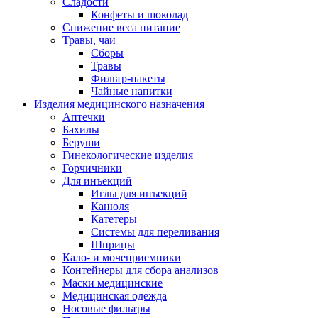
Сладости
Конфеты и шоколад
Снижение веса питание
Травы, чаи
Сборы
Травы
Фильтр-пакеты
Чайные напитки
Изделия медицинского назначения
Аптечки
Бахилы
Беруши
Гинекологические изделия
Горчичники
Для инъекций
Иглы для инъекций
Канюля
Катетеры
Системы для переливания
Шприцы
Кало- и мочеприемники
Контейнеры для сбора анализов
Маски медицинские
Медицинская одежда
Носовые фильтры