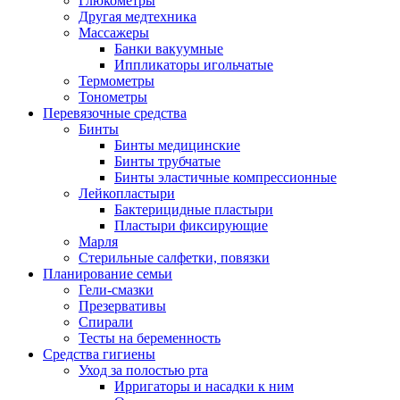
Глюкометры
Другая медтехника
Массажеры
Банки вакуумные
Иппликаторы игольчатые
Термометры
Тонометры
Перевязочные средства
Бинты
Бинты медицинские
Бинты трубчатые
Бинты эластичные компрессионные
Лейкопластыри
Бактерицидные пластыри
Пластыри фиксирующие
Марля
Стерильные салфетки, повязки
Планирование семьи
Гели-смазки
Презервативы
Спирали
Тесты на беременность
Средства гигиены
Уход за полостью рта
Ирригаторы и насадки к ним