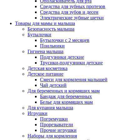
Ополаскиватель для рта
Средства для зубных протезов
Средства для зубов и десен
Электрические зубные щетки
Товары для мамы и малыша
Безопасность малыша
Бутылочки
Бутылочки с 2 месяцев
Поильники
Гигиена малыша
Подгузники детские
Трусики-подгузники детские
Детская косметика
Детское питание
Смеси для кормления малышей
Чай детский
Для беременных и кормящих мам
Бандаж для беременных
Белье для кормящих мам
Для купания малыша
Игрушки
Погремушки
Прорезыватели
Прочие игрушки
Наборы для кормления