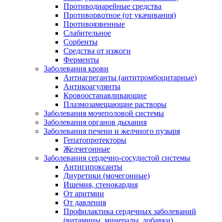
Противодиарейные средства
Противорвотное (от укачивания)
Противоязвенные
Слабительное
Сорбенты
Средства от изжоги
Ферменты
Заболевания крови
Антиагреганты (антитромбоцитарные)
Антикоагулянты
Кровоостанавливающие
Плазмозамещающие растворы
Заболевания мочеполовой системы
Заболевания органов дыхания
Заболевания печени и желчного пузыря
Гепатопротекторы
Желчегонные
Заболевания сердечно-сосудистой системы
Антигипоксанты
Диуретики (мочегонные)
Ишемия, стенокардия
От аритмии
От давления
Профилактика сердечных заболеваний
(витамины, минералы, добавки)