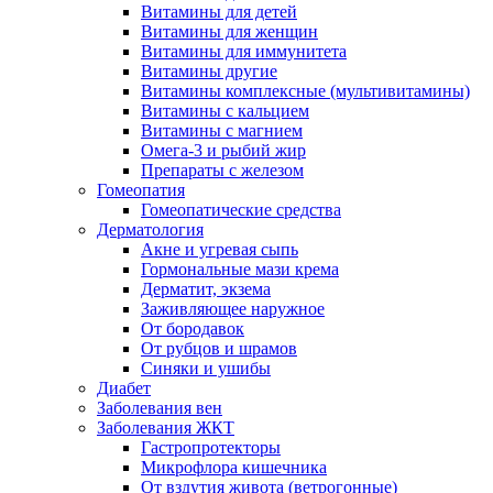
Витамины для детей
Витамины для женщин
Витамины для иммунитета
Витамины другие
Витамины комплексные (мультивитамины)
Витамины с кальцием
Витамины с магнием
Омега-3 и рыбий жир
Препараты с железом
Гомеопатия
Гомеопатические средства
Дерматология
Акне и угревая сыпь
Гормональные мази крема
Дерматит, экзема
Заживляющее наружное
От бородавок
От рубцов и шрамов
Синяки и ушибы
Диабет
Заболевания вен
Заболевания ЖКТ
Гастропротекторы
Микрофлора кишечника
От вздутия живота (ветрогонные)