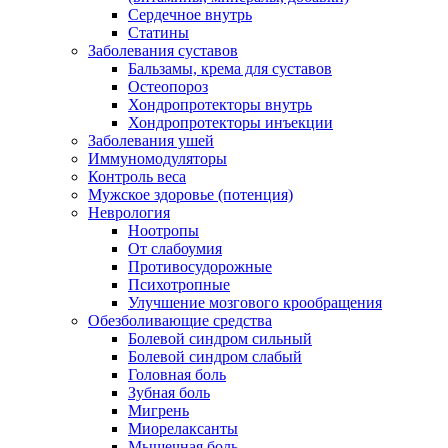
Сердечное внутрь
Статины
Заболевания суставов
Бальзамы, крема для суставов
Остеопороз
Хондропротекторы внутрь
Хондропротекторы инъекции
Заболевания ушей
Иммуномодуляторы
Контроль веса
Мужское здоровье (потенция)
Неврология
Ноотропы
От слабоумия
Противосудорожные
Психотропные
Улучшение мозгового крообращения
Обезболивающие средства
Болевой синдром сильный
Болевой синдром слабый
Головная боль
Зубная боль
Мигрень
Миорелаксанты
Мышечная боль