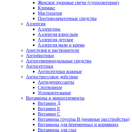
Женское здоровье свечи (суппозитории)
Климакс
Мастопатия
Противозачаточные средства
Аллергия
Аллергены
Аллергия взрослым
Аллергия детское
Аллергия мази и крема
Анестезия и растворители
Антибиотики
Антигеморроидальные средства
Антисептики
Антисептики кожные
Антистрессовое действие
Антидепрессанты
Снотворное
Успокоительные
Витамины и микроэлементы
Витамин Д
Витамин Е
Витамин С
Витамины группы В (нервные расстройства)
Витамины для беременных и кормящих
Витамины для глаз