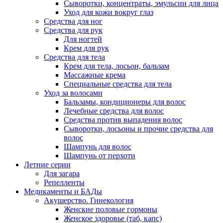
Сыворотки, концентраты, эмульсии для лица
Уход для кожи вокруг глаз
Средства для ног
Средства для рук
Для ногтей
Крем для рук
Средства для тела
Крем для тела, лосьон, бальзам
Массажные крема
Специальные средства для тела
Уход за волосами
Бальзамы, кондиционеры для волос
Лечебные средства для волос
Средства против выпадения волос
Сыворотки, лосьоны и прочие средства для
волос
Шампунь для волос
Шампунь от перхоти
Летние серии
Для загара
Репелленты
Медикаменты и БАДы
Акушерство. Гинекология
Женские половые гормоны
Женское здоровье (таб, капс)