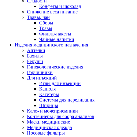
Сладости
Конфеты и шоколад
Снижение веса питание
Травы, чаи
Сборы
Травы
Фильтр-пакеты
Чайные напитки
Изделия медицинского назначения
Аптечки
Бахилы
Беруши
Гинекологические изделия
Горчичники
Для инъекций
Иглы для инъекций
Канюля
Катетеры
Системы для переливания
Шприцы
Кало- и мочеприемники
Контейнеры для сбора анализов
Маски медицинские
Медицинская одежда
Носовые фильтры