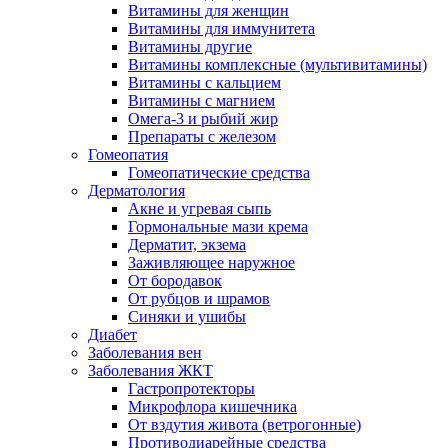
Витамины для женщин
Витамины для иммунитета
Витамины другие
Витамины комплексные (мультивитамины)
Витамины с кальцием
Витамины с магнием
Омега-3 и рыбий жир
Препараты с железом
Гомеопатия
Гомеопатические средства
Дерматология
Акне и угревая сыпь
Гормональные мази крема
Дерматит, экзема
Заживляющее наружное
От бородавок
От рубцов и шрамов
Синяки и ушибы
Диабет
Заболевания вен
Заболевания ЖКТ
Гастропротекторы
Микрофлора кишечника
От вздутия живота (ветрогонные)
Противодиарейные средства