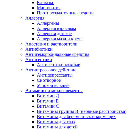
Климакс
Мастопатия
Противозачаточные средства
Аллергия
Аллергены
Аллергия взрослым
Аллергия детское
Аллергия мази и крема
Анестезия и растворители
Антибиотики
Антигеморроидальные средства
Антисептики
Антисептики кожные
Антистрессовое действие
Антидепрессанты
Снотворное
Успокоительные
Витамины и микроэлементы
Витамин Д
Витамин Е
Витамин С
Витамины группы В (нервные расстройства)
Витамины для беременных и кормящих
Витамины для глаз
Витамины для детей