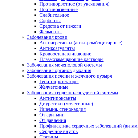
Противорвотное (от укачивания)
Противоязвенные
Слабительное
Сорбенты
Средства от изжоги
Ферменты
Заболевания крови
Антиагреганты (антитромбоцитарные)
Антикоагулянты
Кровоостанавливающие
Плазмозамещающие растворы
Заболевания мочеполовой системы
Заболевания органов дыхания
Заболевания печени и желчного пузыря
Гепатопротекторы
Желчегонные
Заболевания сердечно-сосудистой системы
Антигипоксанты
Диуретики (мочегонные)
Ишемия, стенокардия
От аритмии
От давления
Профилактика сердечных заболеваний (витам
Сердечное внутрь
Статины