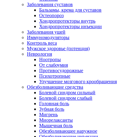
Заболевания суставов
Бальзамы, крема для суставов
Остеопороз
Хондропротекторы внутрь
Хондропротекторы инъекции
Заболевания ушей
Иммуномодуляторы
Контроль веса
Мужское здоровье (потенция)
Неврология
Ноотропы
От слабоумия
Противосудорожные
Психотропные
Улучшение мозгового крообращения
Обезболивающие средства
Болевой синдром сильный
Болевой синдром слабый
Головная боль
Зубная боль
Мигрень
Миорелаксанты
Мышечная боль
Обезболивающее наружное
Обезболивающие инъекции