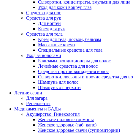
Сыворотки, концентраты, эмульсии для лица
Уход для кожи вокруг глаз
Средства для ног
Средства для рук
Для ногтей
Крем для рук
Средства для тела
Крем для тела, лосьон, бальзам
Массажные крема
Специальные средства для тела
Уход за волосами
Бальзамы, кондиционеры для волос
Лечебные средства для волос
Средства против выпадения волос
Сыворотки, лосьоны и прочие средства для в
Шампунь для волос
Шампунь от перхоти
Летние серии
Для загара
Репелленты
Медикаменты и БАДы
Акушерство. Гинекология
Женские половые гормоны
Женское здоровье (таб, капс)
Женское здоровье свечи (суппозитории)