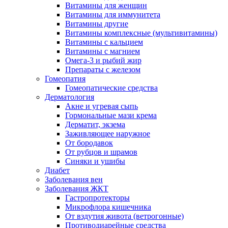
Витамины для женщин
Витамины для иммунитета
Витамины другие
Витамины комплексные (мультивитамины)
Витамины с кальцием
Витамины с магнием
Омега-3 и рыбий жир
Препараты с железом
Гомеопатия
Гомеопатические средства
Дерматология
Акне и угревая сыпь
Гормональные мази крема
Дерматит, экзема
Заживляющее наружное
От бородавок
От рубцов и шрамов
Синяки и ушибы
Диабет
Заболевания вен
Заболевания ЖКТ
Гастропротекторы
Микрофлора кишечника
От вздутия живота (ветрогонные)
Противодиарейные средства