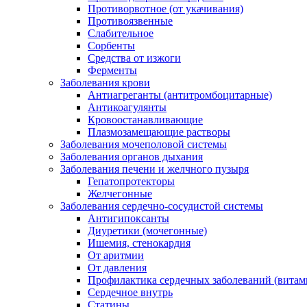
Противорвотное (от укачивания)
Противоязвенные
Слабительное
Сорбенты
Средства от изжоги
Ферменты
Заболевания крови
Антиагреганты (антитромбоцитарные)
Антикоагулянты
Кровоостанавливающие
Плазмозамещающие растворы
Заболевания мочеполовой системы
Заболевания органов дыхания
Заболевания печени и желчного пузыря
Гепатопротекторы
Желчегонные
Заболевания сердечно-сосудистой системы
Антигипоксанты
Диуретики (мочегонные)
Ишемия, стенокардия
От аритмии
От давления
Профилактика сердечных заболеваний (витам
Сердечное внутрь
Статины