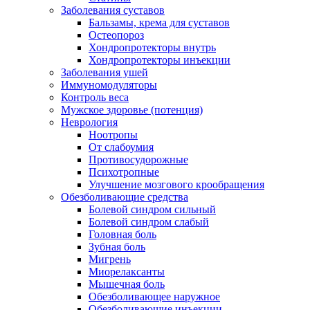
Заболевания суставов
Бальзамы, крема для суставов
Остеопороз
Хондропротекторы внутрь
Хондропротекторы инъекции
Заболевания ушей
Иммуномодуляторы
Контроль веса
Мужское здоровье (потенция)
Неврология
Ноотропы
От слабоумия
Противосудорожные
Психотропные
Улучшение мозгового крообращения
Обезболивающие средства
Болевой синдром сильный
Болевой синдром слабый
Головная боль
Зубная боль
Мигрень
Миорелаксанты
Мышечная боль
Обезболивающее наружное
Обезболивающие инъекции