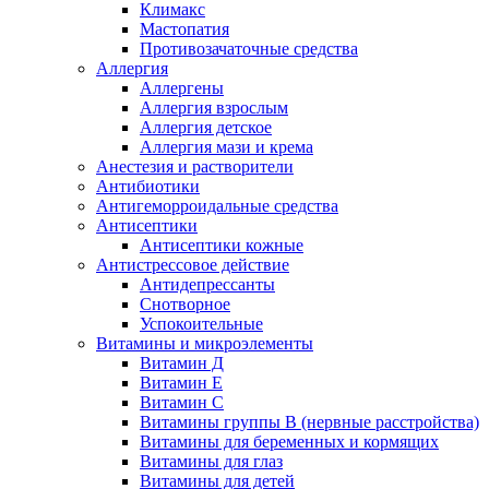
Климакс
Мастопатия
Противозачаточные средства
Аллергия
Аллергены
Аллергия взрослым
Аллергия детское
Аллергия мази и крема
Анестезия и растворители
Антибиотики
Антигеморроидальные средства
Антисептики
Антисептики кожные
Антистрессовое действие
Антидепрессанты
Снотворное
Успокоительные
Витамины и микроэлементы
Витамин Д
Витамин Е
Витамин С
Витамины группы В (нервные расстройства)
Витамины для беременных и кормящих
Витамины для глаз
Витамины для детей