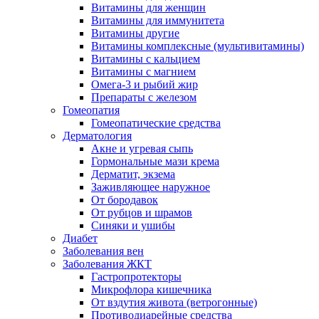
Витамины для женщин
Витамины для иммунитета
Витамины другие
Витамины комплексные (мультивитамины)
Витамины с кальцием
Витамины с магнием
Омега-3 и рыбий жир
Препараты с железом
Гомеопатия
Гомеопатические средства
Дерматология
Акне и угревая сыпь
Гормональные мази крема
Дерматит, экзема
Заживляющее наружное
От бородавок
От рубцов и шрамов
Синяки и ушибы
Диабет
Заболевания вен
Заболевания ЖКТ
Гастропротекторы
Микрофлора кишечника
От вздутия живота (ветрогонные)
Противодиарейные средства