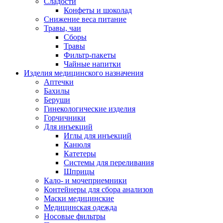
Сладости
Конфеты и шоколад
Снижение веса питание
Травы, чаи
Сборы
Травы
Фильтр-пакеты
Чайные напитки
Изделия медицинского назначения
Аптечки
Бахилы
Беруши
Гинекологические изделия
Горчичники
Для инъекций
Иглы для инъекций
Канюля
Катетеры
Системы для переливания
Шприцы
Кало- и мочеприемники
Контейнеры для сбора анализов
Маски медицинские
Медицинская одежда
Носовые фильтры