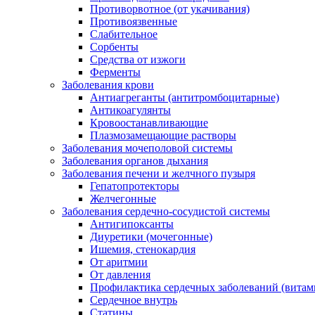
Противорвотное (от укачивания)
Противоязвенные
Слабительное
Сорбенты
Средства от изжоги
Ферменты
Заболевания крови
Антиагреганты (антитромбоцитарные)
Антикоагулянты
Кровоостанавливающие
Плазмозамещающие растворы
Заболевания мочеполовой системы
Заболевания органов дыхания
Заболевания печени и желчного пузыря
Гепатопротекторы
Желчегонные
Заболевания сердечно-сосудистой системы
Антигипоксанты
Диуретики (мочегонные)
Ишемия, стенокардия
От аритмии
От давления
Профилактика сердечных заболеваний (витам
Сердечное внутрь
Статины