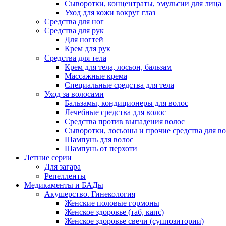
Сыворотки, концентраты, эмульсии для лица
Уход для кожи вокруг глаз
Средства для ног
Средства для рук
Для ногтей
Крем для рук
Средства для тела
Крем для тела, лосьон, бальзам
Массажные крема
Специальные средства для тела
Уход за волосами
Бальзамы, кондиционеры для волос
Лечебные средства для волос
Средства против выпадения волос
Сыворотки, лосьоны и прочие средства для в
Шампунь для волос
Шампунь от перхоти
Летние серии
Для загара
Репелленты
Медикаменты и БАДы
Акушерство. Гинекология
Женские половые гормоны
Женское здоровье (таб, капс)
Женское здоровье свечи (суппозитории)