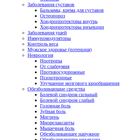
Заболевания суставов
Бальзамы, крема для суставов
Остеопороз
Хондропротекторы внутрь
Хондропротекторы инъекции
Заболевания ушей
Иммуномодуляторы
Контроль веса
Мужское здоровье (потенция)
Неврология
Ноотропы
От слабоумия
Противосудорожные
Психотропные
Улучшение мозгового крообращения
Обезболивающие средства
Болевой синдром сильный
Болевой синдром слабый
Головная боль
Зубная боль
Мигрень
Миорелаксанты
Мышечная боль
Обезболивающее наружное
Обезболивающие инъекции