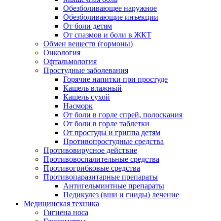
Обезболивающее наружное
Обезболивающие инъекции
От боли детям
От спазмов и боли в ЖКТ
Обмен веществ (гормоны)
Онкология
Офтальмология
Простудные заболевания
Горячие напитки при простуде
Кашель влажный
Кашель сухой
Насморк
От боли в горле спрей, полоскания
От боли в горле таблетки
От простуды и гриппа детям
Противопростудные средства
Противовирусное действие
Противовоспалительные средства
Противогрибковые средства
Противопаразитарные препараты
Антигельминтные препараты
Педикулез (вши и гниды) лечение
Медицинская техника
Гигиена носа