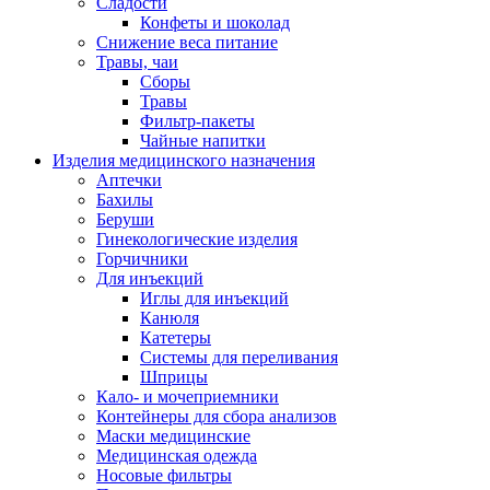
Сладости
Конфеты и шоколад
Снижение веса питание
Травы, чаи
Сборы
Травы
Фильтр-пакеты
Чайные напитки
Изделия медицинского назначения
Аптечки
Бахилы
Беруши
Гинекологические изделия
Горчичники
Для инъекций
Иглы для инъекций
Канюля
Катетеры
Системы для переливания
Шприцы
Кало- и мочеприемники
Контейнеры для сбора анализов
Маски медицинские
Медицинская одежда
Носовые фильтры