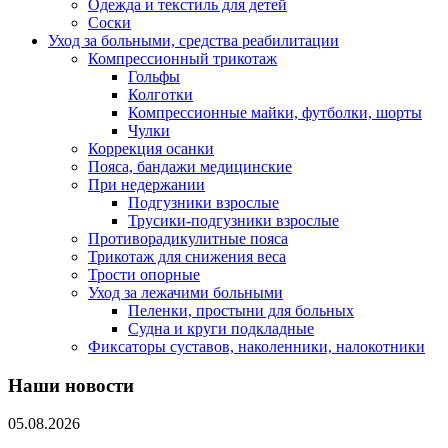
Одежда и текстиль для детей
Соски
Уход за больными, средства реабилитации
Компрессионный трикотаж
Гольфы
Колготки
Компрессионные майки, футболки, шорты
Чулки
Коррекция осанки
Пояса, бандажи медицинские
При недержании
Подгузники взрослые
Трусики-подгузники взрослые
Противорадикулитные пояса
Трикотаж для снижения веса
Трости опорные
Уход за лежачими больными
Пеленки, простыни для больных
Судна и круги подкладные
Фиксаторы суставов, наколенники, налокотники
Наши новости
05.08.2026