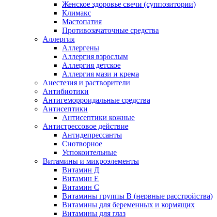
Женское здоровье свечи (суппозитории)
Климакс
Мастопатия
Противозачаточные средства
Аллергия
Аллергены
Аллергия взрослым
Аллергия детское
Аллергия мази и крема
Анестезия и растворители
Антибиотики
Антигеморроидальные средства
Антисептики
Антисептики кожные
Антистрессовое действие
Антидепрессанты
Снотворное
Успокоительные
Витамины и микроэлементы
Витамин Д
Витамин Е
Витамин С
Витамины группы В (нервные расстройства)
Витамины для беременных и кормящих
Витамины для глаз