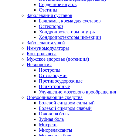
Сердечное внутрь
Статины
Заболевания суставов
Бальзамы, крема для суставов
Остеопороз
Хондропротекторы внутрь
Хондропротекторы инъекции
Заболевания ушей
Иммуномодуляторы
Контроль веса
Мужское здоровье (потенция)
Неврология
Ноотропы
От слабоумия
Противосудорожные
Психотропные
Улучшение мозгового крообращения
Обезболивающие средства
Болевой синдром сильный
Болевой синдром слабый
Головная боль
Зубная боль
Мигрень
Миорелаксанты
Мышечная боль