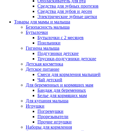
Ополаскиватель для рта
Средства для зубных протезов
Средства для зубов и десен
Электрические зубные щетки
Товары для мамы и малыша
Безопасность малыша
Бутылочки
Бутылочки с 2 месяцев
Поильники
Гигиена малыша
Подгузники детские
Трусики-подгузники детские
Детская косметика
Детское питание
Смеси для кормления малышей
Чай детский
Для беременных и кормящих мам
Бандаж для беременных
Белье для кормящих мам
Для купания малыша
Игрушки
Погремушки
Прорезыватели
Прочие игрушки
Наборы для кормления