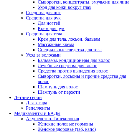
Сыворотки, концентраты, эмульсии для лица
Уход для кожи вокруг глаз
Средства для ног
Средства для рук
Для ногтей
Крем для рук
Средства для тела
Крем для тела, лосьон, бальзам
Массажные крема
Специальные средства для тела
Уход за волосами
Бальзамы, кондиционеры для волос
Лечебные средства для волос
Средства против выпадения волос
Сыворотки, лосьоны и прочие средства для
волос
Шампунь для волос
Шампунь от перхоти
Летние серии
Для загара
Репелленты
Медикаменты и БАДы
Акушерство. Гинекология
Женские половые гормоны
Женское здоровье (таб, капс)