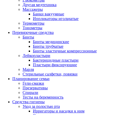
Глюкометры
Другая медтехника
Массажеры
Банки вакуумные
Иппликаторы игольчатые
Термометры
Тонометры
Перевязочные средства
Бинты
Бинты медицинские
Бинты трубчатые
Бинты эластичные компрессионные
Лейкопластыри
Бактерицидные пластыри
Пластыри фиксирующие
Марля
Стерильные салфетки, повязки
Планирование семьи
Гели-смазки
Презервативы
Спирали
Тесты на беременность
Средства гигиены
Уход за полостью рта
Ирригаторы и насадки к ним