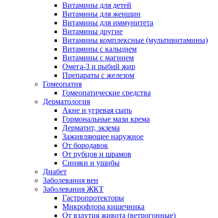
Витамины для детей
Витамины для женщин
Витамины для иммунитета
Витамины другие
Витамины комплексные (мультивитамины)
Витамины с кальцием
Витамины с магнием
Омега-3 и рыбий жир
Препараты с железом
Гомеопатия
Гомеопатические средства
Дерматология
Акне и угревая сыпь
Гормональные мази крема
Дерматит, экзема
Заживляющее наружное
От бородавок
От рубцов и шрамов
Синяки и ушибы
Диабет
Заболевания вен
Заболевания ЖКТ
Гастропротекторы
Микрофлора кишечника
От вздутия живота (ветрогонные)