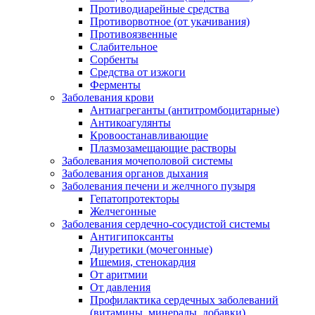
Противодиарейные средства
Противорвотное (от укачивания)
Противоязвенные
Слабительное
Сорбенты
Средства от изжоги
Ферменты
Заболевания крови
Антиагреганты (антитромбоцитарные)
Антикоагулянты
Кровоостанавливающие
Плазмозамещающие растворы
Заболевания мочеполовой системы
Заболевания органов дыхания
Заболевания печени и желчного пузыря
Гепатопротекторы
Желчегонные
Заболевания сердечно-сосудистой системы
Антигипоксанты
Диуретики (мочегонные)
Ишемия, стенокардия
От аритмии
От давления
Профилактика сердечных заболеваний
(витамины, минералы, добавки)