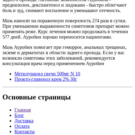
преднизолон, декспантенол и лидокаин - быстро облегчают
боль и зуд, снимают воспаление и уменьшают отечность.
Мазь наносят на пораженную поверхность 2?4 раза в сутки.
При уменьшении выраженности симптомов препарат можно
применять реже. Курс лечения можно продолжать в течении
5?7 дней. Ауробин хорошо переносится пациентами.
Мазь Ауробин помогает при геморрое, анальных трещинах,
экземе и дерматитах в области заднего прохода. Если у вас
возникли симптомы этих заболеваний, рекомендуется
консультация врача перед применением Ауробин
Метилурацил свечи 500мг N 10
Прокто-гливенол крем 2% 30г
Основные
страницы
Главная
Блог
Доставка
Оплата
Контакты