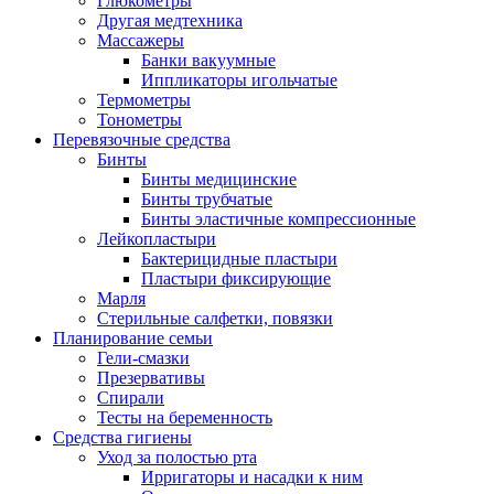
Глюкометры
Другая медтехника
Массажеры
Банки вакуумные
Иппликаторы игольчатые
Термометры
Тонометры
Перевязочные средства
Бинты
Бинты медицинские
Бинты трубчатые
Бинты эластичные компрессионные
Лейкопластыри
Бактерицидные пластыри
Пластыри фиксирующие
Марля
Стерильные салфетки, повязки
Планирование семьи
Гели-смазки
Презервативы
Спирали
Тесты на беременность
Средства гигиены
Уход за полостью рта
Ирригаторы и насадки к ним