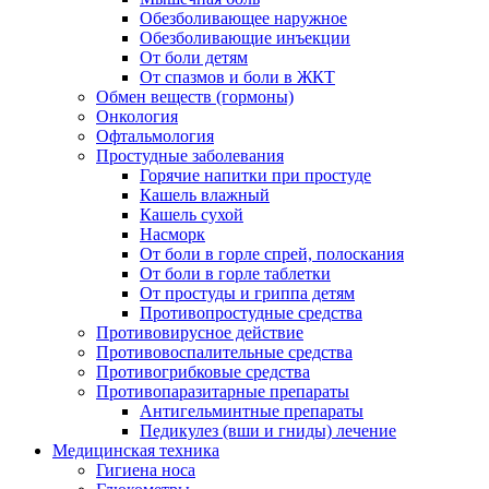
Обезболивающее наружное
Обезболивающие инъекции
От боли детям
От спазмов и боли в ЖКТ
Обмен веществ (гормоны)
Онкология
Офтальмология
Простудные заболевания
Горячие напитки при простуде
Кашель влажный
Кашель сухой
Насморк
От боли в горле спрей, полоскания
От боли в горле таблетки
От простуды и гриппа детям
Противопростудные средства
Противовирусное действие
Противовоспалительные средства
Противогрибковые средства
Противопаразитарные препараты
Антигельминтные препараты
Педикулез (вши и гниды) лечение
Медицинская техника
Гигиена носа