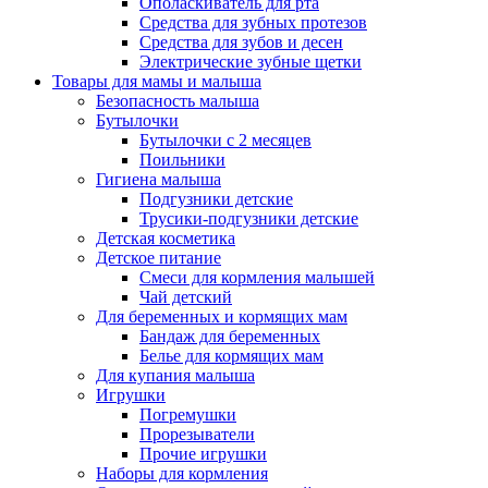
Ополаскиватель для рта
Средства для зубных протезов
Средства для зубов и десен
Электрические зубные щетки
Товары для мамы и малыша
Безопасность малыша
Бутылочки
Бутылочки с 2 месяцев
Поильники
Гигиена малыша
Подгузники детские
Трусики-подгузники детские
Детская косметика
Детское питание
Смеси для кормления малышей
Чай детский
Для беременных и кормящих мам
Бандаж для беременных
Белье для кормящих мам
Для купания малыша
Игрушки
Погремушки
Прорезыватели
Прочие игрушки
Наборы для кормления