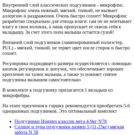
Внутренний слой классических подгузников - микрофлис.
Микрофлис очень нежный, мягкий, тонкий, не вызвает
аллергию и раздражения. Очень быстро сохнет! Микрофлис
разработан специально для отвода влаги: сам он не впитывает
влагу в свои волокна, а лишь пропускает ее сквозь себя к
вкладышу. За счет этого попа малыша остается сухой!
Внешний слой подгузников (ламинированный полиэстер,
PUL) - мягкий, тонкий, не теряет цвет после стирок и быстро
сохнет.
Регулировка подходящего размера осуществляется с помощью
кнопок регулировок и липучек, что обеспечивает хорошее
крепление на талии малыша, а также усложняет снятие
подгузника малышом самостоятельно
В комплекте к подгузнику прилагается 1 вкладыш из
микрофибры.
На этапе приучения к горшку рекомендуется приобретать 5-6
одноразовых подгузников. Это оптимальный комплект
Подгузники Huggies классик мега 4-9кг N78
Солнце и луна подгузники размер 5 (11-25кг) мягкая
забота N 58