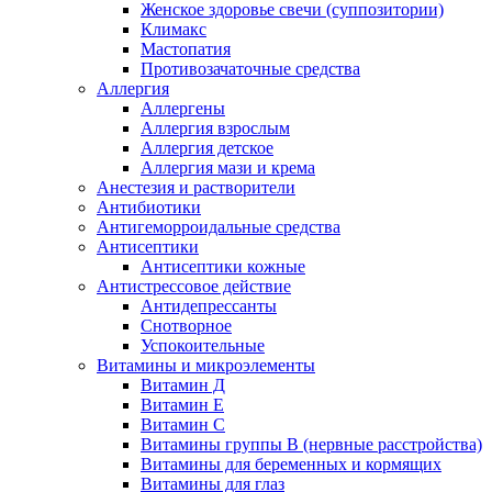
Женское здоровье свечи (суппозитории)
Климакс
Мастопатия
Противозачаточные средства
Аллергия
Аллергены
Аллергия взрослым
Аллергия детское
Аллергия мази и крема
Анестезия и растворители
Антибиотики
Антигеморроидальные средства
Антисептики
Антисептики кожные
Антистрессовое действие
Антидепрессанты
Снотворное
Успокоительные
Витамины и микроэлементы
Витамин Д
Витамин Е
Витамин С
Витамины группы В (нервные расстройства)
Витамины для беременных и кормящих
Витамины для глаз