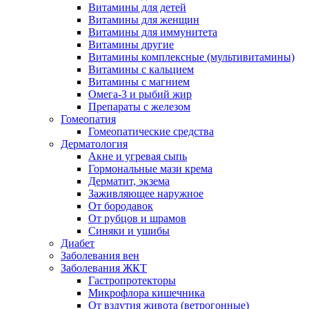
Витамины для детей
Витамины для женщин
Витамины для иммунитета
Витамины другие
Витамины комплексные (мультивитамины)
Витамины с кальцием
Витамины с магнием
Омега-3 и рыбий жир
Препараты с железом
Гомеопатия
Гомеопатические средства
Дерматология
Акне и угревая сыпь
Гормональные мази крема
Дерматит, экзема
Заживляющее наружное
От бородавок
От рубцов и шрамов
Синяки и ушибы
Диабет
Заболевания вен
Заболевания ЖКТ
Гастропротекторы
Микрофлора кишечника
От вздутия живота (ветрогонные)