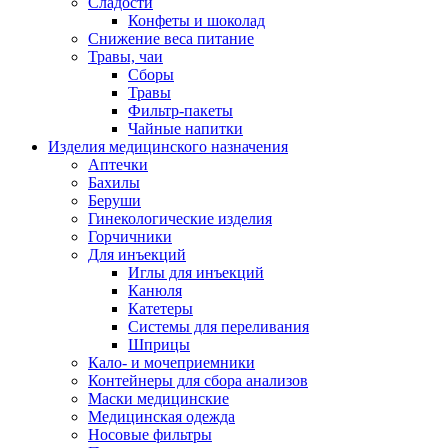
Сладости
Конфеты и шоколад
Снижение веса питание
Травы, чаи
Сборы
Травы
Фильтр-пакеты
Чайные напитки
Изделия медицинского назначения
Аптечки
Бахилы
Беруши
Гинекологические изделия
Горчичники
Для инъекций
Иглы для инъекций
Канюля
Катетеры
Системы для переливания
Шприцы
Кало- и мочеприемники
Контейнеры для сбора анализов
Маски медицинские
Медицинская одежда
Носовые фильтры