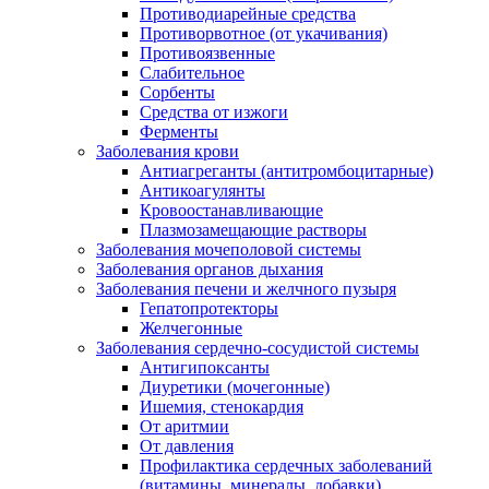
Противодиарейные средства
Противорвотное (от укачивания)
Противоязвенные
Слабительное
Сорбенты
Средства от изжоги
Ферменты
Заболевания крови
Антиагреганты (антитромбоцитарные)
Антикоагулянты
Кровоостанавливающие
Плазмозамещающие растворы
Заболевания мочеполовой системы
Заболевания органов дыхания
Заболевания печени и желчного пузыря
Гепатопротекторы
Желчегонные
Заболевания сердечно-сосудистой системы
Антигипоксанты
Диуретики (мочегонные)
Ишемия, стенокардия
От аритмии
От давления
Профилактика сердечных заболеваний
(витамины, минералы, добавки)