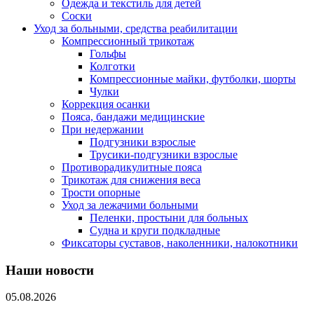
Одежда и текстиль для детей
Соски
Уход за больными, средства реабилитации
Компрессионный трикотаж
Гольфы
Колготки
Компрессионные майки, футболки, шорты
Чулки
Коррекция осанки
Пояса, бандажи медицинские
При недержании
Подгузники взрослые
Трусики-подгузники взрослые
Противорадикулитные пояса
Трикотаж для снижения веса
Трости опорные
Уход за лежачими больными
Пеленки, простыни для больных
Судна и круги подкладные
Фиксаторы суставов, наколенники, налокотники
Наши новости
05.08.2026