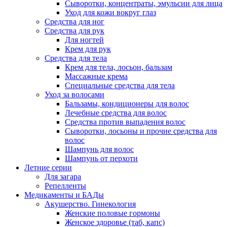
Сыворотки, концентраты, эмульсии для лица
Уход для кожи вокруг глаз
Средства для ног
Средства для рук
Для ногтей
Крем для рук
Средства для тела
Крем для тела, лосьон, бальзам
Массажные крема
Специальные средства для тела
Уход за волосами
Бальзамы, кондиционеры для волос
Лечебные средства для волос
Средства против выпадения волос
Сыворотки, лосьоны и прочие средства для
волос
Шампунь для волос
Шампунь от перхоти
Летние серии
Для загара
Репелленты
Медикаменты и БАДы
Акушерство. Гинекология
Женские половые гормоны
Женское здоровье (таб, капс)