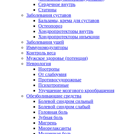
Сердечное внутрь
Статины
Заболевания суставов
Бальзамы, крема для суставов
Остеопороз
Хондропротекторы внутрь
Хондропротекторы инъекции
Заболевания ушей
Иммуномодуляторы
Контроль веса
Мужское здоровье (потенция)
Неврология
Ноотропы
От слабоумия
Противосудорожные
Психотропные
Улучшение мозгового крообращения
Обезболивающие средства
Болевой синдром сильный
Болевой синдром слабый
Головная боль
Зубная боль
Мигрень
Миорелаксанты
Мышечная боль