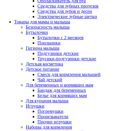
Ополаскиватель для рта
Средства для зубных протезов
Средства для зубов и десен
Электрические зубные щетки
Товары для мамы и малыша
Безопасность малыша
Бутылочки
Бутылочки с 2 месяцев
Поильники
Гигиена малыша
Подгузники детские
Трусики-подгузники детские
Детская косметика
Детское питание
Смеси для кормления малышей
Чай детский
Для беременных и кормящих мам
Бандаж для беременных
Белье для кормящих мам
Для купания малыша
Игрушки
Погремушки
Прорезыватели
Прочие игрушки
Наборы для кормления