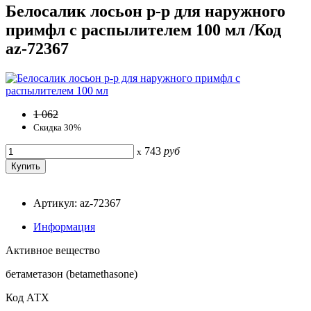
Белосалик лосьон р-р для наружного
примфл с распылителем 100 мл /Код
az-72367
1 062
Скидка 30%
743
руб
x
Артикул: az-72367
Информация
Активное вещество
бетаметазон (betamethasone)
Код АТХ