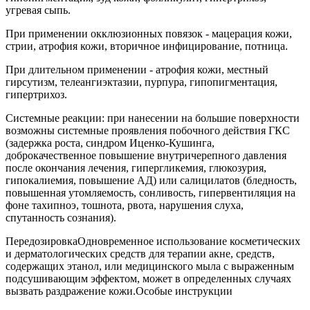
угревая сыпь.
При применении окклюзионных повязок - мацерация кожи,
стрии, атрофия кожи, вторичное инфицирование, потница.
При длительном применении - атрофия кожи, местный
гирсутизм, телеангиэктазии, пурпура, гипопигментация,
гипертрихоз.
Системные реакции: при нанесении на большие поверхности
возможны системные проявления побочного действия ГКС
(задержка роста, синдром Иценко-Кушинга,
доброкачественное повышение внутричерепного давления
после окончания лечения, гипергликемия, глюкозурия,
гипокалиемия, повышение АД) или салицилатов (бледность,
повышенная утомляемость, сонливость, гипервентиляция на
фоне тахипноэ, тошнота, рвота, нарушения слуха,
спутанность сознания).
ПередозировкаОдновременное использование косметических
и дерматологических средств для терапии акне, средств,
содержащих этанол, или медицинского мыла с выраженным
подсушивающим эффектом, может в определенных случаях
вызвать раздражение кожи.Особые инструкции