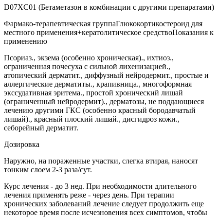
D07XC01 (Бетаметазон в комбинации с другими препаратами)
Фармако-терапевтическая группаГлюкокортикостероид для
местного применения+кератолитическое средствоПоказания к
применению
Псориаз., экзема (особенно хроническая)., ихтиоз.,
ограниченная почесуха с сильной лихенизацией.,
атопический дерматит., диффузный нейродермит., простые и
аллергические дерматиты., крапивница., многоформная
экссудативная эритема., простой хронический лишай
(ограниченный нейродермит)., дерматозы, не поддающиеся
лечению другими ГКС (особенно красный бородавчатый
лишай)., красный плоский лишай., дисгидроз кожи.,
себорейный дерматит.
Дозировка
Наружно, на пораженные участки, слегка втирая, наносят
тонким слоем 2-3 раза/сут.
Курс лечения - до 3 нед. При необходимости длительного
лечения применять реже - через день. При терапии
хронических заболеваний лечение следует продолжить еще
некоторое время после исчезновения всех симптомов, чтобы