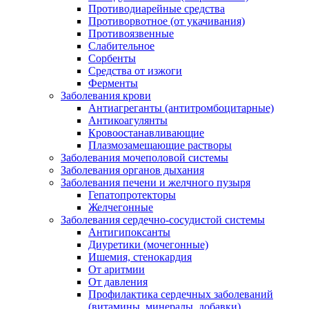
Противодиарейные средства
Противорвотное (от укачивания)
Противоязвенные
Слабительное
Сорбенты
Средства от изжоги
Ферменты
Заболевания крови
Антиагреганты (антитромбоцитарные)
Антикоагулянты
Кровоостанавливающие
Плазмозамещающие растворы
Заболевания мочеполовой системы
Заболевания органов дыхания
Заболевания печени и желчного пузыря
Гепатопротекторы
Желчегонные
Заболевания сердечно-сосудистой системы
Антигипоксанты
Диуретики (мочегонные)
Ишемия, стенокардия
От аритмии
От давления
Профилактика сердечных заболеваний
(витамины, минералы, добавки)