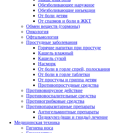
Обезболивающее наружное
Обезболивающие инъекции
От боли детям
От спазмов и боли в ЖКТ
Обмен веществ (гормоны)
Онкология
Офтальмология
Простудные заболевания
Горячие напитки при простуде
Кашель влажный
Кашель сухой
Насморк
От боли в горле спрей, полоскания
От боли в горле таблетки
От простуды и гриппа детям
Противопростудные средства
Противовирусное действие
Противовоспалительные средства
Противогрибковые средства
Противопаразитарные препараты
Антигельминтные препараты
Педикулез (вши и гниды) лечение
Медицинская техника
Гигиена носа