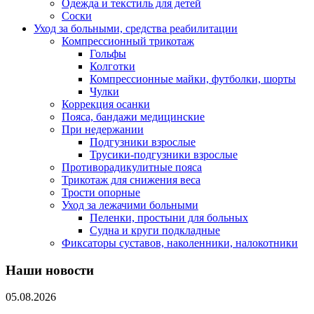
Одежда и текстиль для детей
Соски
Уход за больными, средства реабилитации
Компрессионный трикотаж
Гольфы
Колготки
Компрессионные майки, футболки, шорты
Чулки
Коррекция осанки
Пояса, бандажи медицинские
При недержании
Подгузники взрослые
Трусики-подгузники взрослые
Противорадикулитные пояса
Трикотаж для снижения веса
Трости опорные
Уход за лежачими больными
Пеленки, простыни для больных
Судна и круги подкладные
Фиксаторы суставов, наколенники, налокотники
Наши новости
05.08.2026