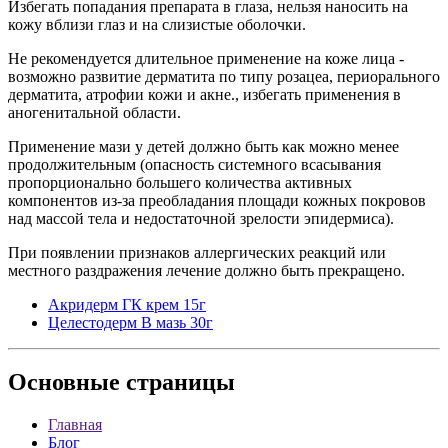
Избегать попадания препарата в глаза, нельзя наносить на
кожу вблизи глаз и на слизистые оболочки.
Не рекомендуется длительное применение на коже лица -
возможно развитие дерматита по типу розацеа, периорального
дерматита, атрофии кожи и акне., избегать применения в
аногенитальной области.
Применение мази у детей должно быть как можно менее
продолжительным (опасность системного всасывания
пропорционально большего количества активных
компонентов из-за преобладания площади кожных покровов
над массой тела и недостаточной зрелости эпидермиса).
При появлении признаков аллергических реакций или
местного раздражения лечение должно быть прекращено.
Акридерм ГК крем 15г
Целестодерм В мазь 30г
Основные
страницы
Главная
Блог