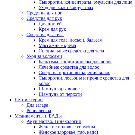
Сыворотки, концентраты, эмульсии для лица
Уход для кожи вокруг глаз
Средства для ног
Средства для рук
Для ногтей
Крем для рук
Средства для тела
Крем для тела, лосьон, бальзам
Массажные крема
Специальные средства для тела
Уход за волосами
Бальзамы, кондиционеры для волос
Лечебные средства для волос
Средства против выпадения волос
Сыворотки, лосьоны и прочие средства для
волос
Шампунь для волос
Шампунь от перхоти
Летние серии
Для загара
Репелленты
Медикаменты и БАДы
Акушерство. Гинекология
Женские половые гормоны
Женское здоровье (таб, капс)