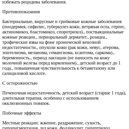
избежать рецидива заболевания.
Противопоказания
Бактериальные, вирусные и грибковые кожные заболевания
(пиодермия, сифилис, туберкулез кожи, ветряная оспа, герпес,
актиномикоз, бластомикоз, споротрихоз)., поствакцинальные
кожные реакции., периоральный дерматит., розацеа.,
трофические язвы на фоне хронической венозной
недостаточности., опухоли кожи (рак кожи, невус, атерома,
эпителиома, меланома, гемангиома, ксантома, саркома).,
беременность., период лактации (не наносить на кожу
молочной железы перед кормлением)., детский возраст до 1
года., повышенная чувствительность к бетаметазону или
салициловой кислоте.
C осторожностью
Печеночная недостаточность, детский возраст (старше 1 года),
длительная терапия, особенно с использованием
окклюзионных повязок.
Побочные эффекты
Местные реакции: жжение, раздражение, сухость,
гипопигментация, зуд кожи, фолликулит, гипертрихоз,