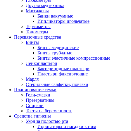
Глюкометры
Другая медтехника
Массажеры
Банки вакуумные
Иппликаторы игольчатые
Термометры
Тонометры
Перевязочные средства
Бинты
Бинты медицинские
Бинты трубчатые
Бинты эластичные компрессионные
Лейкопластыри
Бактерицидные пластыри
Пластыри фиксирующие
Марля
Стерильные салфетки, повязки
Планирование семьи
Гели-смазки
Презервативы
Спирали
Тесты на беременность
Средства гигиены
Уход за полостью рта
Ирригаторы и насадки к ним