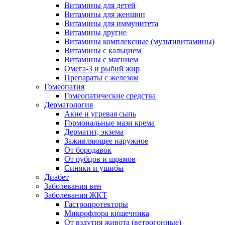
Витамины для детей
Витамины для женщин
Витамины для иммунитета
Витамины другие
Витамины комплексные (мультивитамины)
Витамины с кальцием
Витамины с магнием
Омега-3 и рыбий жир
Препараты с железом
Гомеопатия
Гомеопатические средства
Дерматология
Акне и угревая сыпь
Гормональные мази крема
Дерматит, экзема
Заживляющее наружное
От бородавок
От рубцов и шрамов
Синяки и ушибы
Диабет
Заболевания вен
Заболевания ЖКТ
Гастропротекторы
Микрофлора кишечника
От вздутия живота (ветрогонные)