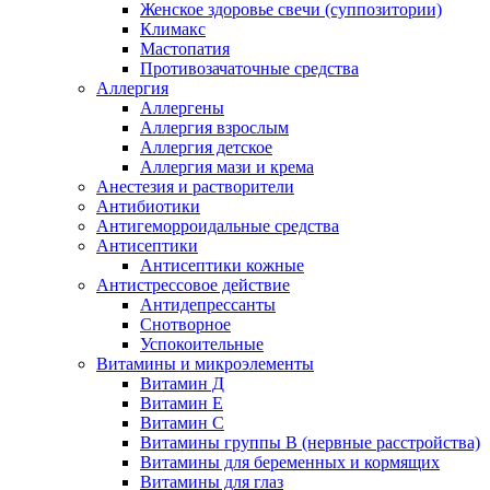
Женское здоровье свечи (суппозитории)
Климакс
Мастопатия
Противозачаточные средства
Аллергия
Аллергены
Аллергия взрослым
Аллергия детское
Аллергия мази и крема
Анестезия и растворители
Антибиотики
Антигеморроидальные средства
Антисептики
Антисептики кожные
Антистрессовое действие
Антидепрессанты
Снотворное
Успокоительные
Витамины и микроэлементы
Витамин Д
Витамин Е
Витамин С
Витамины группы В (нервные расстройства)
Витамины для беременных и кормящих
Витамины для глаз