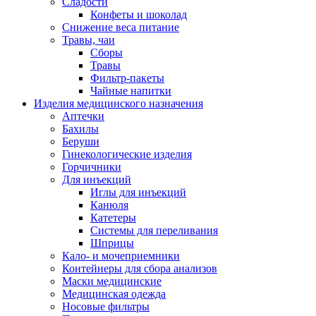
Сладости
Конфеты и шоколад
Снижение веса питание
Травы, чаи
Сборы
Травы
Фильтр-пакеты
Чайные напитки
Изделия медицинского назначения
Аптечки
Бахилы
Беруши
Гинекологические изделия
Горчичники
Для инъекций
Иглы для инъекций
Канюля
Катетеры
Системы для переливания
Шприцы
Кало- и мочеприемники
Контейнеры для сбора анализов
Маски медицинские
Медицинская одежда
Носовые фильтры