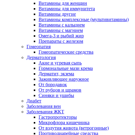
Витамины для женщин
Витамины для иммунитета
Витамины другие
Витамины комплексные (мультивитамины)
Витамины с кальцием
Витамины с магнием
Омега-3 и рыбий жир
Препараты с железом
Гомеопатия
Гомеопатические средства
Дерматология
Акне и угревая сыпь
Гормональные мази крема
Дерматит, экзема
Заживляющее наружное
От бородавок
От рубцов и шрамов
Синяки и ушибы
Диабет
Заболевания вен
Заболевания ЖКТ
Гастропротекторы
Микрофлора кишечника
От вздутия живота (ветрогонные)
Противодиарейные средства