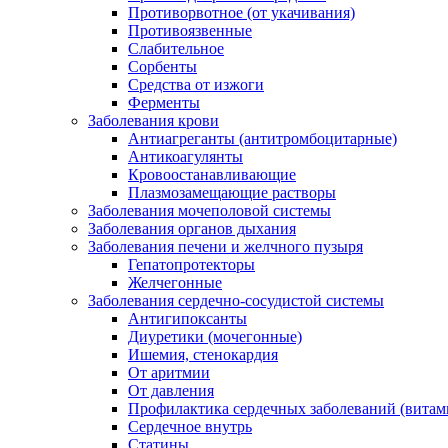
Противорвотное (от укачивания)
Противоязвенные
Слабительное
Сорбенты
Средства от изжоги
Ферменты
Заболевания крови
Антиагреганты (антитромбоцитарные)
Антикоагулянты
Кровоостанавливающие
Плазмозамещающие растворы
Заболевания мочеполовой системы
Заболевания органов дыхания
Заболевания печени и желчного пузыря
Гепатопротекторы
Желчегонные
Заболевания сердечно-сосудистой системы
Антигипоксанты
Диуретики (мочегонные)
Ишемия, стенокардия
От аритмии
От давления
Профилактика сердечных заболеваний (витам
Сердечное внутрь
Статины