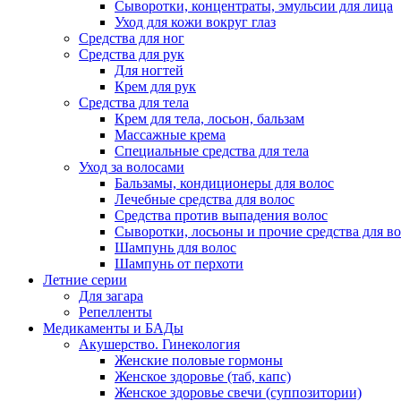
Сыворотки, концентраты, эмульсии для лица
Уход для кожи вокруг глаз
Средства для ног
Средства для рук
Для ногтей
Крем для рук
Средства для тела
Крем для тела, лосьон, бальзам
Массажные крема
Специальные средства для тела
Уход за волосами
Бальзамы, кондиционеры для волос
Лечебные средства для волос
Средства против выпадения волос
Сыворотки, лосьоны и прочие средства для в
Шампунь для волос
Шампунь от перхоти
Летние серии
Для загара
Репелленты
Медикаменты и БАДы
Акушерство. Гинекология
Женские половые гормоны
Женское здоровье (таб, капс)
Женское здоровье свечи (суппозитории)