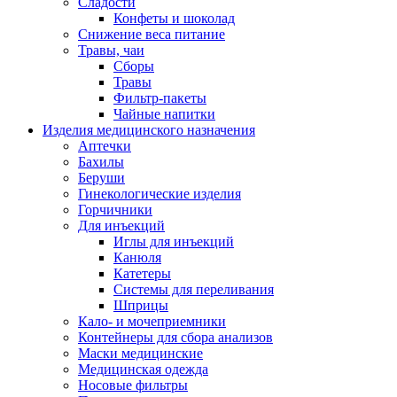
Сладости
Конфеты и шоколад
Снижение веса питание
Травы, чаи
Сборы
Травы
Фильтр-пакеты
Чайные напитки
Изделия медицинского назначения
Аптечки
Бахилы
Беруши
Гинекологические изделия
Горчичники
Для инъекций
Иглы для инъекций
Канюля
Катетеры
Системы для переливания
Шприцы
Кало- и мочеприемники
Контейнеры для сбора анализов
Маски медицинские
Медицинская одежда
Носовые фильтры