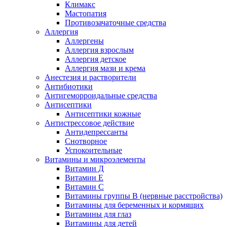
Климакс
Мастопатия
Противозачаточные средства
Аллергия
Аллергены
Аллергия взрослым
Аллергия детское
Аллергия мази и крема
Анестезия и растворители
Антибиотики
Антигеморроидальные средства
Антисептики
Антисептики кожные
Антистрессовое действие
Антидепрессанты
Снотворное
Успокоительные
Витамины и микроэлементы
Витамин Д
Витамин Е
Витамин С
Витамины группы В (нервные расстройства)
Витамины для беременных и кормящих
Витамины для глаз
Витамины для детей