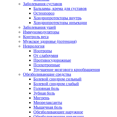
Заболевания суставов
Бальзамы, крема для суставов
Остеопороз
Хондропротекторы внутрь
Хондропротекторы инъекции
Заболевания ушей
Иммуномодуляторы
Контроль веса
Мужское здоровье (потенция)
Неврология
Ноотропы
От слабоумия
Противосудорожные
Психотропные
Улучшение мозгового крообращения
Обезболивающие средства
Болевой синдром сильный
Болевой синдром слабый
Головная боль
Зубная боль
Мигрень
Миорелаксанты
Мышечная боль
Обезболивающее наружное
Обезболивающие инъекции